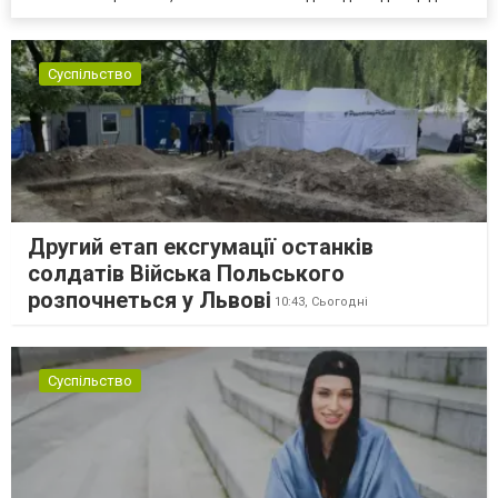
Суспільство
Другий етап ексгумації останків
солдатів Війська Польського
розпочнеться у Львові
10:43,
Сьогодні
Суспільство