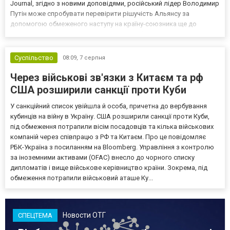
Journal, згідно з новими доповідями, російський лідер Володимир
Путін може спробувати перевірити рішучість Альянсу за
допомогою обмеженого наступу на країну-союзника ще до
закінчення війни в Україні. Ці нові оцінки з’явилися на тлі нестачі
деяких критично важливих боєприпасів,...
Суспільство
08:09,
7 серпня
Через військові зв'язки з Китаєм та рф
США розширили санкції проти Куби
У санкційний список увійшла й особа, причетна до вербування
кубинців на війну в Україну. США розширили санкції проти Куби,
під обмеження потрапили вісім посадовців та кілька військових
компаній через співпрацю з РФ та Китаєм. Про це повідомляє
РБК-Україна з посиланням на Bloomberg. Управління з контролю
за іноземними активами (OFAC) внесло до чорного списку
дипломатів і вище військове керівництво країни. Зокрема, під
обмеження потрапили військовий аташе Ку...
Новости ОТГ
СПЕЦТЕМА