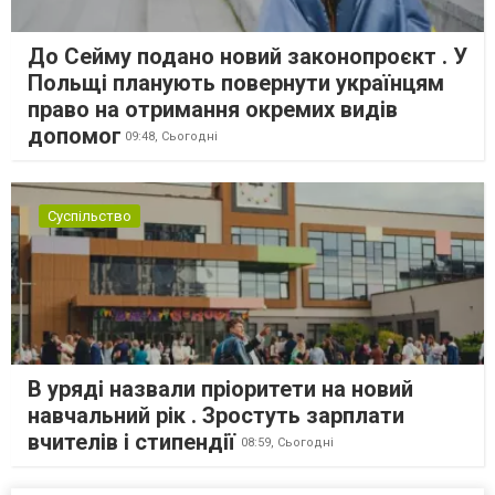
До Сейму подано новий законопроєкт . У
Польщі планують повернути українцям
право на отримання окремих видів
допомог
09:48,
Сьогодні
Суспільство
В уряді назвали пріоритети на новий
навчальний рік . Зростуть зарплати
вчителів і стипендії
08:59,
Сьогодні