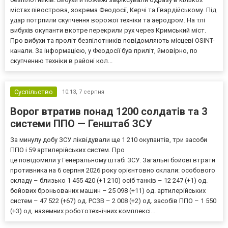
містах півострова, зокрема Феодосії, Керчі та Гвардійському. Під
удар потрпили скупчення ворожої техніки та аеродром. На тлі
вибухів окупанти вкотре перекрили рух через Кримський міст.
Про вибухи та проліт безпілотників повідомляють місцеві OSINT-
канали. За інформацією, у Феодосії був приліт, ймовірно, по
скупченню техніки в районі кол...
Суспільство
10:13,
7 серпня
Ворог втратив понад 1200 солдатів та 3
системи ППО — Генштаб ЗСУ
За минулу добу ЗСУ ліквідували ще 1 210 окупантів, три засоби
ППО і 59 артилерійських систем. Про
це повідомили у Генеральному штабі ЗСУ. Загальні бойові втрати
противника на 6 серпня 2026 року орієнтовно склали: особового
складу – близько 1 455 420 (+1 210) осіб танків – 12 247 (+1) од.
бойових броньованих машин – 25 098 (+11) од. артилерійських
систем – 47 522 (+67) од. РСЗВ – 2 008 (+2) од. засобів ППО – 1 550
(+3) од. наземних робототехнічних комплексі...