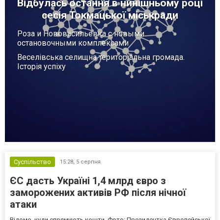
Відбулась остання в нинішньому році
сесія Токмацької міськради
Роза и Нововасильевка с новыми
остановочными комплексами
Веселівська селищна територіальна громада.
Історія успіху
Суспільство
15:28,
5 серпня
ЄС дасть Україні 1,4 млрд євро з
заморожених активів РФ після нічної
атаки
Відомо, куди спрямують кошти. Фото: Президентка Європейської