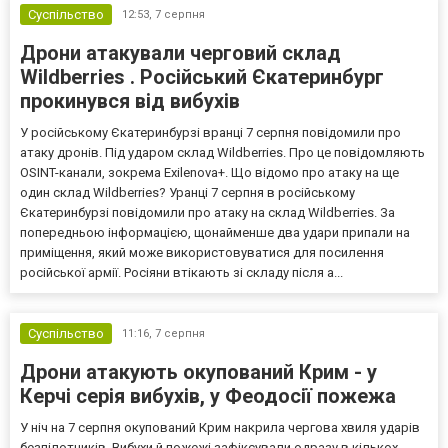
Суспільство
12:53,
7 серпня
Дрони атакували черговий склад
Wildberries . Російський Єкатеринбург
прокинувся від вибухів
У російському Єкатеринбурзі вранці 7 серпня повідомили про
атаку дронів. Під ударом склад Wildberries. Про це повідомляють
OSINT-канали, зокрема Exilenova+. Що відомо про атаку на ще
один склад Wildberries? Уранці 7 серпня в російському
Єкатеринбурзі повідомили про атаку на склад Wildberries. За
попередньою інформацією, щонайменше два удари припали на
приміщення, який може використовуватися для посилення
російської армії. Росіяни втікають зі складу після а...
Суспільство
11:16,
7 серпня
Дрони атакують окупований Крим - у
Керчі серія вибухів, у Феодосії пожежа
У ніч на 7 серпня окупований Крим накрила чергова хвиля ударів
безпілотників. Вибухи й пожежі зафіксували одразу в кількох