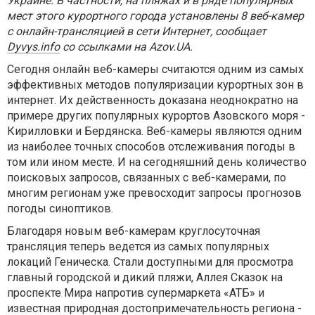
Украине. В частности, на пляжах и в ряде популярных
мест этого курортного города установлены 8 веб-камер
с онлайн-трансляцией в сети Интернет, сообщает
Dyvys.info
со ссылками на Azov.UA.
Сегодня онлайн веб-камеры считаются одним из самых
эффективных методов популяризации курортных зон в
интернет. Их действенность доказана неоднократно на
примере других популярных курортов Азовского моря -
Кирилловки и Бердянска. Веб-камеры являются одним
из наиболее точных способов отслеживания погоды в
том или ином месте. И на сегодняшний день количество
поисковых запросов, связанных с веб-камерами, по
многим регионам уже превосходит запросы прогнозов
погоды синоптиков.
Благодаря новым веб-камерам круглосуточная
трансляция теперь ведется из самых популярных
локаций Геническа. Стали доступными для просмотра
главный городской и дикий пляжи, Аллея Сказок на
проспекте Мира напротив супермаркета «АТБ» и
известная природная достопримечательность региона -