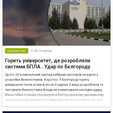
Суспільство
11:20,
3 серпня
Горить університет, де розробляли
системи БПЛА . Удар по Бєлгороду
Цього літа навчальний заклад набирав школярів на курси з
розробки безпілотників. Коротко: У Бєлгороді горить
університет після атаки в ніч на 3 серпня У виші розробляли та
тестували безпілотники Влада не коментувала наслідки удару
Масштабна пожежа спалахнула в Білгородському державному
технологічному університеті імені Шухова після атаки в ніч на 3
серпня - у цьому закладі розробляли та тестували безпілотники.
Як пише російський Telegram-канал Astra, наслі...