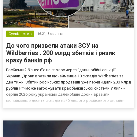
Суспільство
16:21,
3 серпня
До чого призвели атаки ЗСУ на
Wildberries . 200 млрд збитків і ризик
краху банків рф
Російський бізнес б'є на сполох через "дальнобійні санкції"
України. Дрони вразили щонайменше 10 складів Wildberries за
два тижні Збитки російських продавців уже перевищили 200 млрд
рублів РФ може загрожувати крах банківської системи У липні-
серпні 2026 року українські далекобійні дрони вразили
щонайменше десять складів найбільшого російського онлайн-
рітейлера Wildberries, спровокувавши масштабні пожежі. Поки
Кремль заперечує роль компанії в постачанні тов...