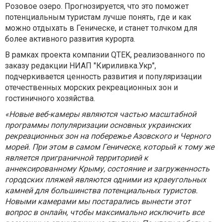
Розовое озеро. Прогнозируется, что это поможет
потенциальным туристам лучше понять, где и как
можно отдыхать в Геническе, и станет толчком для
более активного развития курорта.
В рамках проекта компании QTEK, реализованного по
заказу редакции НИАП "Кириливка.Укр",
подчеркивается ценность развития и популяризации
отечественных морских рекреационных зон и
гостиничного хозяйства.
«Новые веб-камеры являются частью масштабной
программы популяризации основных украинских
рекреационных зон на побережье Азовского и Черного
морей. При этом в самом Геническе, который к тому же
является приграничной территорией к
аннексированному Крыму, состояние и загруженность
городских пляжей являются одними из краеугольных
камней для большинства потенциальных туристов.
Новыми камерами мы постарались вынести этот
вопрос в онлайн, чтобы максимально исключить все