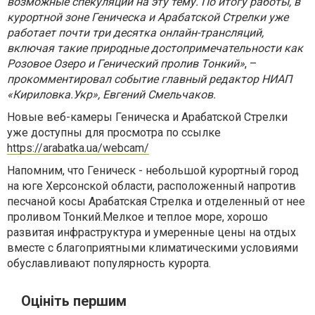
возможные спекуляции на эту тему. По итогу работы, в
курортной зоне Геническа и Арабатской Стрелки уже
работает почти три десятка онлайн-трансляций,
включая такие природные достопримечательности как
Розовое Озеро и Генический пролив Тонкий»
, –
прокомментировал событие главный редактор НИАП
«Кириловка.Укр», Евгений Смельчаков.
Новые веб-камеры Геническа и Арабатской Стрелки
уже доступны для просмотра по ссылке
https://arabatka.ua/webcam/
Напомним, что Геническ - небольшой курортный город
на юге Херсонской области, расположенный напротив
песчаной косы Арабатская Стрелка и отделенный от нее
проливом Тонкий.Мелкое и теплое море, хорошо
развитая инфраструктура и умеренные цены на отдых
вместе с благоприятными климатическими условиями
обуславливают популярность курорта.
Оцініть першим