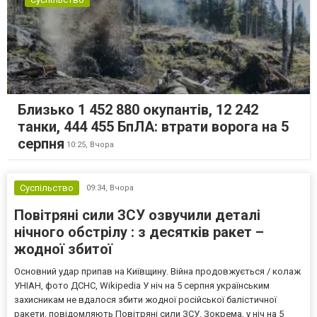
Близько 1 452 880 окупантів, 12 242
танки, 444 455 БпЛА: втрати ворога на 5
серпня
10:25,
Вчора
Суспільство
09:34,
Вчора
Повітряні сили ЗСУ озвучили деталі
нічного обстрілу : з десятків ракет –
жодної збитої
Основний удар припав на Київщину. Війна продовжується / колаж
УНІАН, фото ДСНС, Wikipedia У ніч на 5 серпня українським
захисникам не вдалося збити жодної російської балістичної
ракети, повідомляють Повітряні сили ЗСУ. Зокрема, у ніч на 5