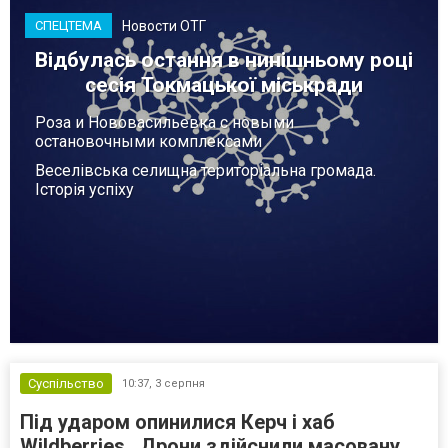
Новости ОТГ
СПЕЦТЕМА
Відбулась остання в нинішньому році
сесія Токмацької міськради
Роза и Нововасильевка с новыми
остановочными комплексами
Веселівська селищна територіальна громада.
Історія успіху
Суспільство
10:37,
3 серпня
Під ударом опинилися Керч і хаб
Wildberries . Дрони здійснили масовану