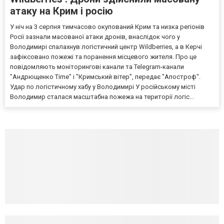
атаку на Крим і росію
У ніч на 3 серпня тимчасово окупований Крим та низка регіонів
Росії зазнали масованої атаки дронів, внаслідок чого у
Володимирі спалахнув логістичний центр Wildberries, а в Керчі
зафіксовано пожежі та поранення місцевого жителя. Про це
повідомляють моніторингові канали та Telegram-канали
"Андрющенко Time" і "Кримський вітер", передає "Апостроф".
Удар по логістичному хабу у Володимирі У російському місті
Володимир сталася масштабна пожежа на території логіс...