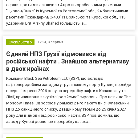
серпня противник атакував 4 протикорабельними ракетами
"Циркон/Онікс" із Курської та Ростовської обл., 24 балістичними
ракетами "Іскандер-М/С-400" із Брянської та Курської обл., 115
ударними БпЛА типу Shahed (більшість із...
Суспільство
17:24,
3 серпня
Єдиний НПЗ Грузії відмовився від
російської нафти . Знайшов альтернативу
в двох країнах
Компанія Black Sea Petroleum LLC (BSP), що володіє
нафтопереробним заводом у грузинському порту Кулеві, перейде
в серпні-вересні 2026 року на переробку нафти з Казахстану та
Лівії, припинивши закупівлі російської сировини. Про це пише The
Moscow Times. Євросоюз у рамках 21-го пакету вніс Кулевський
НПЗ до санкційного списку, давши йому термін до 25 січня 2027
року для відмови від російської нафти. BSP повідомила, що
завод у Кулеві розпочав переробку казахс...