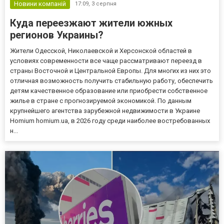
Новини компаній
17:09,
3 серпня
Куда переезжают жители южных
регионов Украины?
Жители Одесской, Николаевской и Херсонской областей в
условиях современности все чаще рассматривают переезд в
страны Восточной и Центральной Европы. Для многих из них это
отличная возможность получить стабильную работу, обеспечить
детям качественное образование или приобрести собственное
жилье в стране с прогнозируемой экономикой. По данным
крупнейшего агентства зарубежной недвижимости в Украине
Homium homium.ua, в 2026 году среди наиболее востребованных
н...