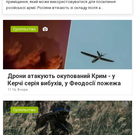
приміщення, який може використовуватися для посилення
російської армії. Росіяни втікають зі складу після а...
Суспільство
Дрони атакують окупований Крим - у
Керчі серія вибухів, у Феодосії пожежа
11:16,
Вчора
Суспільство