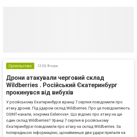
Суспільство
12:53,
Вчора
Дрони атакували черговий склад
Wildberries . Російський Єкатеринбург
прокинувся від вибухів
У російському Єкатеринбурзі вранці 7 серпня повідомили про
атаку дронів. Під ударом склад Wildberries. Про це повідомляють
OSINT-канали, зокрема Exilenova+. Що відомо про атаку на ще
один склад Wildberries? Уранці 7 серпня в російському
Єкатеринбурзі повідомили про атаку на склад Wildberries. За
попередньою інформацією, щонайменше два удари припали на