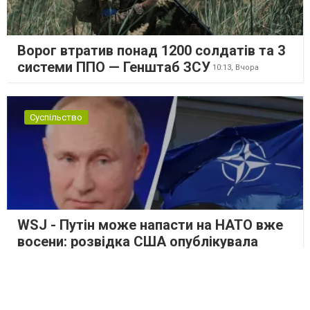
Ворог втратив понад 1200 солдатів та 3
системи ППО — Генштаб ЗСУ
10:13,
Вчора
Суспільство
WSJ - Путін може напасти на НАТО вже
восени: розвідка США опублікувала
новий прогноз
09:52,
Вчора
Суспільство
08:09,
Вчора