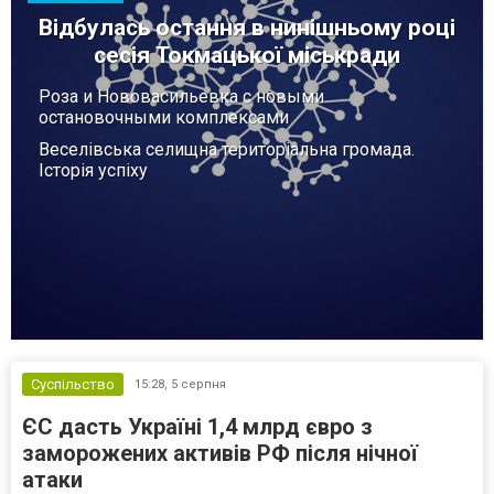
Відбулась остання в нинішньому році
сесія Токмацької міськради
Роза и Нововасильевка с новыми
остановочными комплексами
Веселівська селищна територіальна громада.
Історія успіху
Суспільство
15:28,
5 серпня
ЄС дасть Україні 1,4 млрд євро з
заморожених активів РФ після нічної
атаки