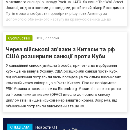
можливого сценарію нападу Росії на НАТО. Як пише The Wall Street
Journal, згідно з новими доповідями, російський лідер Володимир
Путін може спробувати перевірити рішучість Альянсу за
допомогою обмеженого наступу на країну-союзника ще до
закінчення війни в Україні. Ці нові оцінки з’явилися на тлі нестачі
деяких критично важливих боєприпасів,...
Суспільство
08:09,
7 серпня
Через військові зв'язки з Китаєм та рф
США розширили санкції проти Куби
У санкційний список увійшла й особа, причетна до вербування
кубинців на війну в Україну. США розширили санкції проти Куби,
під обмеження потрапили вісім посадовців та кілька військових
компаній через співпрацю з РФ та Китаєм. Про це повідомляє
РБК-Україна з посиланням на Bloomberg. Управління з контролю
за іноземними активами (OFAC) внесло до чорного списку
дипломатів і вище військове керівництво країни. Зокрема, під
обмеження потрапили військовий аташе Ку...
Новости ОТГ
СПЕЦТЕМА