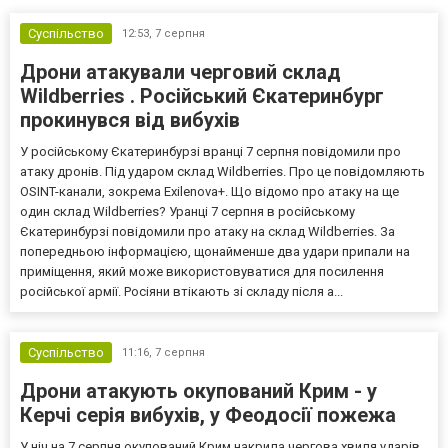
Суспільство
12:53,
7 серпня
Дрони атакували черговий склад
Wildberries . Російський Єкатеринбург
прокинувся від вибухів
У російському Єкатеринбурзі вранці 7 серпня повідомили про
атаку дронів. Під ударом склад Wildberries. Про це повідомляють
OSINT-канали, зокрема Exilenova+. Що відомо про атаку на ще
один склад Wildberries? Уранці 7 серпня в російському
Єкатеринбурзі повідомили про атаку на склад Wildberries. За
попередньою інформацією, щонайменше два удари припали на
приміщення, який може використовуватися для посилення
російської армії. Росіяни втікають зі складу після а...
Суспільство
11:16,
7 серпня
Дрони атакують окупований Крим - у
Керчі серія вибухів, у Феодосії пожежа
У ніч на 7 серпня окупований Крим накрила чергова хвиля ударів