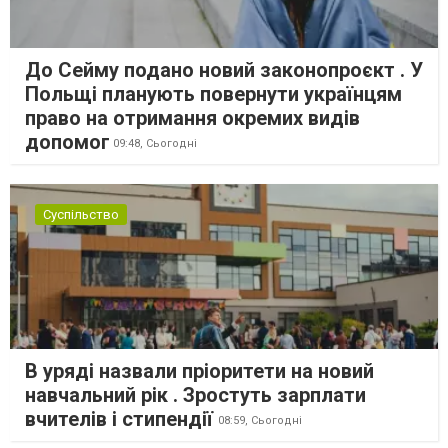
До Сейму подано новий законопроєкт . У
Польщі планують повернути українцям
право на отримання окремих видів
допомог
09:48,
Сьогодні
Суспільство
В уряді назвали пріоритети на новий
навчальний рік . Зростуть зарплати
вчителів і стипендії
08:59,
Сьогодні