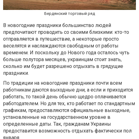
Бердянский торговый ряд
В новогодние праздники большинство людей
предпочитают проводить со своими близкими: кто-то
отправляется в путешествие, а некоторые просто
веселятся и наслаждаются свободным от работы
временем. И поскольку до Нового года осталось чуть
больше полутора месяцев, украинцам стоит знать,
сколько им будет разрешено отдыхать в грядущие
праздники.
По традиции на новогодние праздники почти всем
работникам даются выходные дни, а если и приходится
работать, то такой день обычно щедро оплачивается
работодателем. Но для тех, кто работает по стандартным
графикам, предоставляются официальные выходные,
установленные на государственном уровне в
определенные даты. Так, гражданам Украины
предоставится возможность отдыхать фактически пол
января.