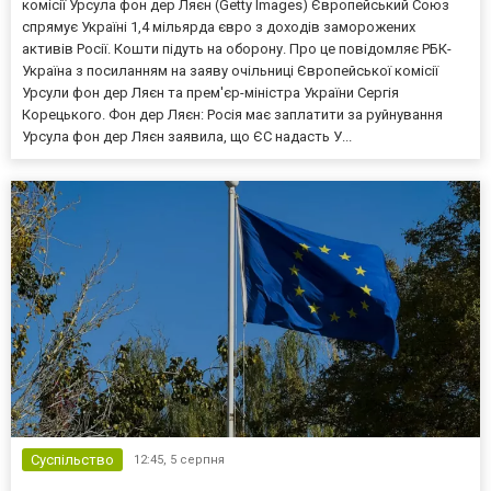
комісії Урсула фон дер Ляєн (Getty Images) Європейський Союз
спрямує Україні 1,4 мільярда євро з доходів заморожених
активів Росії. Кошти підуть на оборону. Про це повідомляє РБК-
Україна з посиланням на заяву очільниці Європейської комісії
Урсули фон дер Ляєн та прем'єр-міністра України Сергія
Корецького. Фон дер Ляєн: Росія має заплатити за руйнування
Урсула фон дер Ляєн заявила, що ЄС надасть У...
Суспільство
12:45,
5 серпня