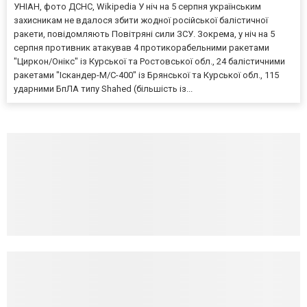
УНІАН, фото ДСНС, Wikipedia У ніч на 5 серпня українським
захисникам не вдалося збити жодної російської балістичної
ракети, повідомляють Повітряні сили ЗСУ. Зокрема, у ніч на 5
серпня противник атакував 4 протикорабельними ракетами
"Циркон/Онікс" із Курської та Ростовської обл., 24 балістичними
ракетами "Іскандер-М/С-400" із Брянської та Курської обл., 115
ударними БпЛА типу Shahed (більшість із...