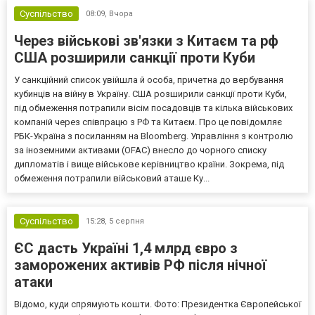
Суспільство
08:09,
Вчора
Через військові зв'язки з Китаєм та рф
США розширили санкції проти Куби
У санкційний список увійшла й особа, причетна до вербування
кубинців на війну в Україну. США розширили санкції проти Куби,
під обмеження потрапили вісім посадовців та кілька військових
компаній через співпрацю з РФ та Китаєм. Про це повідомляє
РБК-Україна з посиланням на Bloomberg. Управління з контролю
за іноземними активами (OFAC) внесло до чорного списку
дипломатів і вище військове керівництво країни. Зокрема, під
обмеження потрапили військовий аташе Ку...
Суспільство
15:28,
5 серпня
ЄС дасть Україні 1,4 млрд євро з
заморожених активів РФ після нічної
атаки
Відомо, куди спрямують кошти. Фото: Президентка Європейської