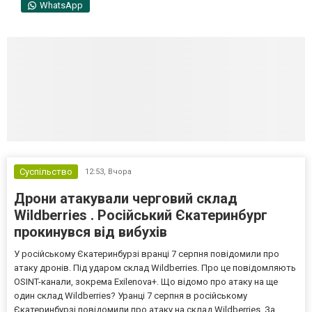
WhatsApp
Суспільство
12:53,
Вчора
Дрони атакували черговий склад
Wildberries . Російський Єкатеринбург
прокинувся від вибухів
У російському Єкатеринбурзі вранці 7 серпня повідомили про
атаку дронів. Під ударом склад Wildberries. Про це повідомляють
OSINT-канали, зокрема Exilenova+. Що відомо про атаку на ще
один склад Wildberries? Уранці 7 серпня в російському
Єкатеринбурзі повідомили про атаку на склад Wildberries. За