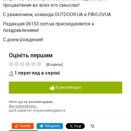
процветания во всех его смыслах!
С уважением, команда ОUTDOOR.UA и PAVLOV.UA
Редакция 06153.сom.ua присоединяется к
поздравлениям!
С днем рождения!
Оцініть першим
(
0
оцінок)
1 перегляд в серпні
Я рекомендую
Ніхто ще не рекомендував
Авторизуйтесь
,
щоб оцінити і порекомендувати
Reddit
Telegram
Viber