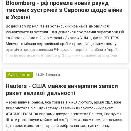
Bloomberg - рф провела новий раунд
таємних зустрічей з Європою щодо війни
в Україні
Водночас у Кремлі та європейських країнах відмовилися
коментувати ці зустрічі. ЗМІ дізналися про таємні переговори РФ
та Європи щодо війни в Україні / / колаж УНІАН, фото REUTERS
Минулого місяця європейські країни провели ще одну таємну
зустріч з представниками РФ щодо завершення війни в Україні.
Про це повідомляє Bloomberg. За даними видання, зі сторони
Європи до цих переговорів долучилися колишні
високопосадовці Великої Британії, Франції, Німеччини та Р...
Суспільство
11:29,
5 серпня
Reuters - США майже вичерпали запаси
ракет великої дальності
Через війну з Іраном, яка триває з кінця лютого, армія США вже
використала більшу частину наземних високоточних ракет
ATACMS і PrSM. За словами джерел агентства Reuters, Сполучені
Штати розгорнули майже всі свої ракети класу «земля – земля».
Ці високотехнологічні зразки озброєння коштують понад