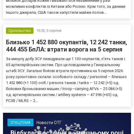
мільйон доларів кожен і вважаються незамінними у разі
можливих конфліктів із Китаєм або Росією. Крім того, за даними
іншого джерела, США також запустили майже полов...
Суспільство
10:25,
5 серпня
Близько 1 452 880 окупантів, 12 242 танки,
444 455 БпЛА: втрати ворога на 5 серпня
За минулу добу ЗСУ ліквідували ще 1 130 окупантів, пʼять танків і
65 артилерійських систем. Про це повідомили у Генеральному
штабі ЗСУ. Загальні бойові втрати противника на 5 серпня 2026
року орієнтовно склали: особового складу / personnel – близько
1 452 880 (+1 130) осіб / persons танків / tanks – 12 242 (+5) од.
бойових броньованих машин / troop–carrying AFVs – 25 084 (+5)
од. артилерійських систем / artillery systems – 47 396 (+65) од.
РСЗВ / MLRS – 2...
Новости ОТГ
СПЕЦТЕМА
Відбулась остання в нинішньому році