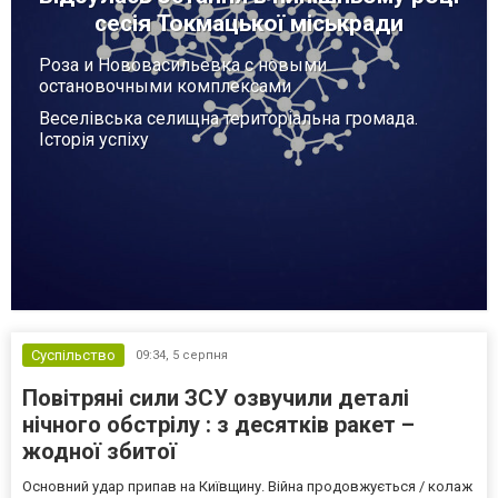
сесія Токмацької міськради
Роза и Нововасильевка с новыми
остановочными комплексами
Веселівська селищна територіальна громада.
Історія успіху
Суспільство
09:34,
5 серпня
Повітряні сили ЗСУ озвучили деталі
нічного обстрілу : з десятків ракет –
жодної збитої
Основний удар припав на Київщину. Війна продовжується / колаж