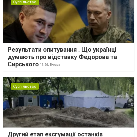
Суспільство
Результати опитування . Що українці
думають про відставку Федорова та
Сирського
11:26,
Вчора
Суспільство
Другий етап ексгумації останків