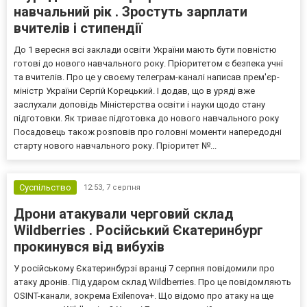
навчальний рік . Зростуть зарплати
вчителів і стипендії
До 1 вересня всі заклади освіти України мають бути повністю
готові до нового навчального року. Пріоритетом є безпека учні
та вчителів. Про це у своєму телеграм-каналі написав прем'єр-
міністр України Сергій Корецький. І додав, що в уряді вже
заслухали доповідь Міністерства освіти і науки щодо стану
підготовки. Як триває підготовка до нового навчального року
Посадовець також розповів про головні моменти напередодні
старту нового навчального року. Пріоритет №...
Суспільство
12:53,
7 серпня
Дрони атакували черговий склад
Wildberries . Російський Єкатеринбург
прокинувся від вибухів
У російському Єкатеринбурзі вранці 7 серпня повідомили про
атаку дронів. Під ударом склад Wildberries. Про це повідомляють
OSINT-канали, зокрема Exilenova+. Що відомо про атаку на ще