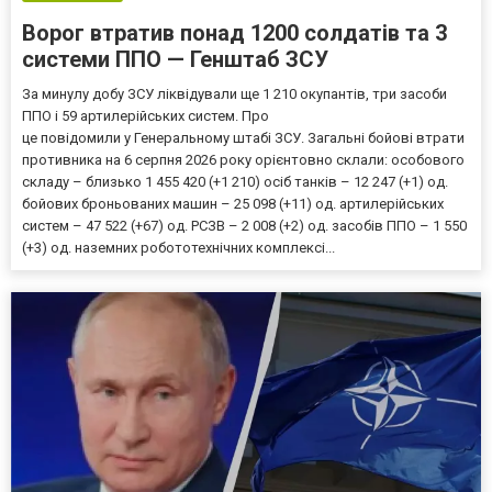
Ворог втратив понад 1200 солдатів та 3
системи ППО — Генштаб ЗСУ
За минулу добу ЗСУ ліквідували ще 1 210 окупантів, три засоби
ППО і 59 артилерійських систем. Про
це повідомили у Генеральному штабі ЗСУ. Загальні бойові втрати
противника на 6 серпня 2026 року орієнтовно склали: особового
складу – близько 1 455 420 (+1 210) осіб танків – 12 247 (+1) од.
бойових броньованих машин – 25 098 (+11) од. артилерійських
систем – 47 522 (+67) од. РСЗВ – 2 008 (+2) од. засобів ППО – 1 550
(+3) од. наземних робототехнічних комплексі...