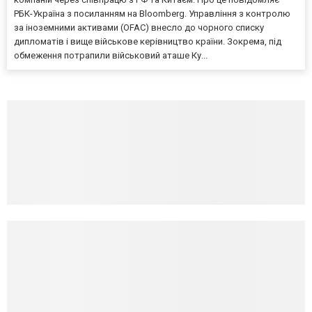
РБК-Україна з посиланням на Bloomberg. Управління з контролю
за іноземними активами (OFAC) внесло до чорного списку
дипломатів і вище військове керівництво країни. Зокрема, під
обмеження потрапили військовий аташе Ку...