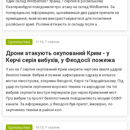
один склад Wildberries? Уранці 7 серпня в російському
Єкатеринбурзі повідомили про атаку на склад Wildberries. За
попередньою інформацією, щонайменше два удари припали на
приміщення, який може використовуватися для посилення
російської армії. Росіяни втікають зі складу після а...
Суспільство
11:16,
7 серпня
Дрони атакують окупований Крим - у
Керчі серія вибухів, у Феодосії пожежа
У ніч на 7 серпня окупований Крим накрила чергова хвиля ударів
безпілотників. Вибухи й пожежі зафіксували одразу в кількох
містах півострова, зокрема Феодосії, Керчі та Гвардійському. Під
удар потрпили скупчення ворожої техніки та аеродром. На тлі
вибухів окупанти вкотре перекрили рух через Кримський міст.
Про вибухи та проліт безпілотників повідомляють місцеві OSINT-
канали. За інформацією, у Феодосії був приліт, ймовірно, по
скупченню техніки в районі кол...
Суспільство
10:13,
7 серпня