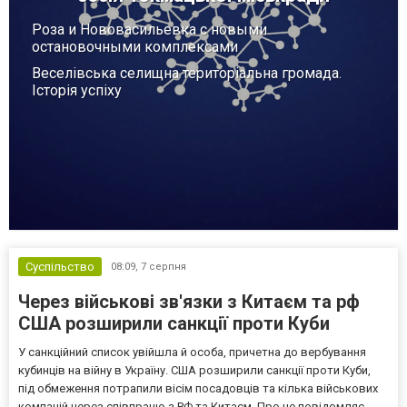
Роза и Нововасильевка с новыми
остановочными комплексами
Веселівська селищна територіальна громада.
Історія успіху
Суспільство
08:09,
7 серпня
Через військові зв'язки з Китаєм та рф
США розширили санкції проти Куби
У санкційний список увійшла й особа, причетна до вербування
кубинців на війну в Україну. США розширили санкції проти Куби,
під обмеження потрапили вісім посадовців та кілька військових
компаній через співпрацю з РФ та Китаєм. Про це повідомляє