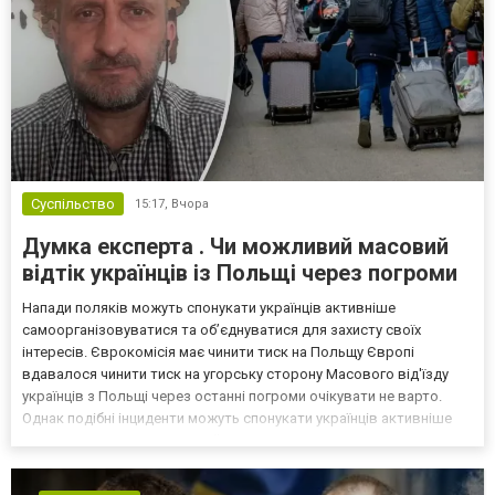
Суспільство
15:17,
Вчора
Думка експерта . Чи можливий масовий
відтік українців із Польщі через погроми
Напади поляків можуть спонукати українців активніше
самоорганізовуватися та об’єднуватися для захисту своїх
інтересів. Єврокомісія має чинити тиск на Польщу Європі
вдавалося чинити тиск на угорську сторону Масового від'їзду
українців з Польщі через останні погроми очікувати не варто.
Однак подібні інциденти можуть спонукати українців активніше
самоорганізовуватися та об’єднуватися для захисту своїх
інтересів. Таку думку висловив директор Центру досліджень...