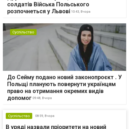
солдатів Війська Польського
розпочнеться у Львові
10:43,
Вчора
Суспільство
До Сейму подано новий законопроєкт . У
Польщі планують повернути українцям
право на отримання окремих видів
допомог
09:48,
Вчора
Суспільство
08:59,
Вчора
В уряді назвали пріоритети на новий