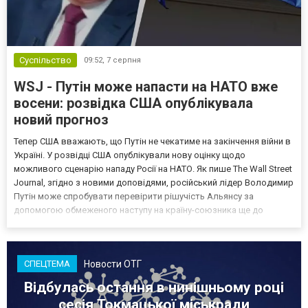
Суспільство
09:52,
7 серпня
WSJ - Путін може напасти на НАТО вже
восени: розвідка США опублікувала
новий прогноз
Тепер США вважають, що Путін не чекатиме на закінчення війни в
Україні. У розвідці США опублікували нову оцінку щодо
можливого сценарію нападу Росії на НАТО. Як пише The Wall Street
Journal, згідно з новими доповідями, російський лідер Володимир
Путін може спробувати перевірити рішучість Альянсу за
допомогою обмеженого наступу на країну-союзника ще до
закінчення війни в Україні. Ці нові оцінки з’явилися на тлі нестачі
деяких критично важливих боєприпасів,...
Новости ОТГ
СПЕЦТЕМА
Відбулась остання в нинішньому році
сесія Токмацької міськради