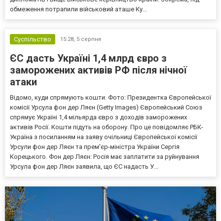
обмеження потрапили військовий аташе Ку...
Суспільство
15:28,
5 серпня
ЄС дасть Україні 1,4 млрд євро з
заморожених активів РФ після нічної
атаки
Відомо, куди спрямують кошти. Фото: Президентка Європейської
комісії Урсула фон дер Ляєн (Getty Images) Європейський Союз
спрямує Україні 1,4 мільярда євро з доходів заморожених
активів Росії. Кошти підуть на оборону. Про це повідомляє РБК-
Україна з посиланням на заяву очільниці Європейської комісії
Урсули фон дер Ляєн та прем'єр-міністра України Сергія
Корецького. Фон дер Ляєн: Росія має заплатити за руйнування
Урсула фон дер Ляєн заявила, що ЄС надасть У...