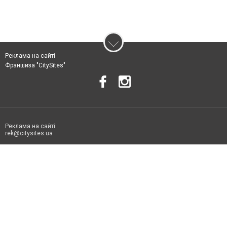
Реклама на сайті
Франшиза "CitySites"
Реклама на сайті:
rek@citysites.ua
Допускається цитування матеріалів без отримання попередньої згоди
06178.com.ua за умови розміщення в тексті обов'язкового посилання на
06178.com.ua - Сайт міста Токмака. Для інтернет-видань обов'язкове
розміщення прямого, відкритого для пошукових систем гіперпосилання
на цитовані статті не нижче другого абзацу в тексті або в якості джерела.
Порушення виняткових прав переслідується Законом.
Матеріали з плашками "Новини компаній", "Промо", "Партнерський
матеріал", "Партнерський спецпроєкт", "Політичні новини", "Пресреліз",
"PR", "Офіційно", "Політична реклама" публікуються на правах реклами.