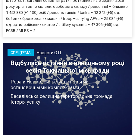
штабі ЗСУ. Загальні бойові втрати противника на 5 серпня 2026
року орієнтовно склали: особового складу / personnel – близько
1 452 880 (+1 130) осіб / persons танків / tanks – 12 242 (+5) од.
бойових броньованих машин / troop–carrying AFVs – 25 084 (+5)
од. артилерійських систем / artillery systems – 47 396 (+65) од.
РСЗВ / MLRS – 2...
Новости ОТГ
СПЕЦТЕМА
Відбулась остання в нинішньому році
сесія Токмацької міськради
Роза и Нововасильевка с новыми
остановочными комплексами
Веселівська селищна територіальна громада.
Історія успіху