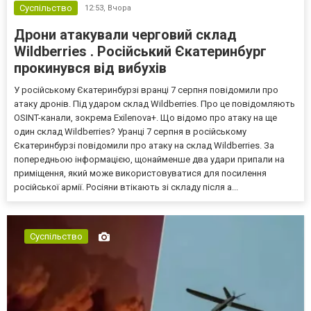
Суспільство
12:53,
Вчора
Дрони атакували черговий склад
Wildberries . Російський Єкатеринбург
прокинувся від вибухів
У російському Єкатеринбурзі вранці 7 серпня повідомили про
атаку дронів. Під ударом склад Wildberries. Про це повідомляють
OSINT-канали, зокрема Exilenova+. Що відомо про атаку на ще
один склад Wildberries? Уранці 7 серпня в російському
Єкатеринбурзі повідомили про атаку на склад Wildberries. За
попередньою інформацією, щонайменше два удари припали на
приміщення, який може використовуватися для посилення
російської армії. Росіяни втікають зі складу після а...
Суспільство