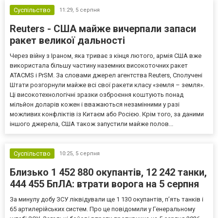
Суспільство
11:29,
5 серпня
Reuters - США майже вичерпали запаси
ракет великої дальності
Через війну з Іраном, яка триває з кінця лютого, армія США вже
використала більшу частину наземних високоточних ракет
ATACMS і PrSM. За словами джерел агентства Reuters, Сполучені
Штати розгорнули майже всі свої ракети класу «земля – земля».
Ці високотехнологічні зразки озброєння коштують понад
мільйон доларів кожен і вважаються незамінними у разі
можливих конфліктів із Китаєм або Росією. Крім того, за даними
іншого джерела, США також запустили майже полов...
Суспільство
10:25,
5 серпня
Близько 1 452 880 окупантів, 12 242 танки,
444 455 БпЛА: втрати ворога на 5 серпня
За минулу добу ЗСУ ліквідували ще 1 130 окупантів, пʼять танків і
65 артилерійських систем. Про це повідомили у Генеральному