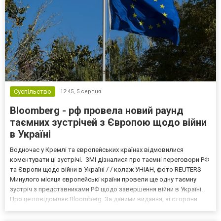
Суспільство
12:45,
5 серпня
Bloomberg - рф провела новий раунд
таємних зустрічей з Європою щодо війни
в Україні
Водночас у Кремлі та європейських країнах відмовилися
коментувати ці зустрічі. ЗМІ дізналися про таємні переговори РФ
та Європи щодо війни в Україні / / колаж УНІАН, фото REUTERS
Минулого місяця європейські країни провели ще одну таємну
зустріч з представниками РФ щодо завершення війни в Україні.
Про це повідомляє Bloomberg. За даними видання, зі сторони
Європи до цих переговорів долучилися колишні
високопосадовці Великої Британії, Франції, Німеччини та Р...