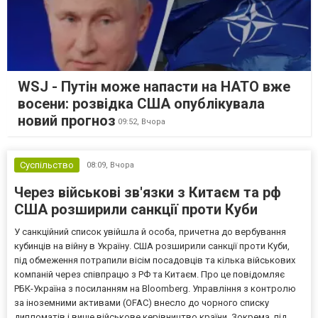
WSJ - Путін може напасти на НАТО вже
восени: розвідка США опублікувала
новий прогноз
09:52,
Вчора
Суспільство
08:09,
Вчора
Через військові зв'язки з Китаєм та рф
США розширили санкції проти Куби
У санкційний список увійшла й особа, причетна до вербування
кубинців на війну в Україну. США розширили санкції проти Куби,
під обмеження потрапили вісім посадовців та кілька військових
компаній через співпрацю з РФ та Китаєм. Про це повідомляє
РБК-Україна з посиланням на Bloomberg. Управління з контролю
за іноземними активами (OFAC) внесло до чорного списку
дипломатів і вище військове керівництво країни. Зокрема, під