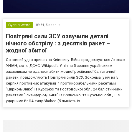
Суспільство
09:34,
5 серпня
Повітряні сили ЗСУ озвучили деталі
нічного обстрілу : з десятків ракет –
жодної збитої
Основний удар припав на Київщину. Війна продовжується / колаж
УНІАН, фото ДСНС, Wikipedia У ніч на 5 серпня українським
захисникам не вдалося збити жодної російської балістичної
ракети, повідомляють Повітряні сили ЗСУ. Зокрема, у ніч на 5
серпня противник атакував 4 протикорабельними ракетами
"Циркон/Онікс" із Курської та Ростовської обл., 24 балістичними
ракетами "Іскандер-М/С-400" із Брянської та Курської обл., 115
ударними БпЛА типу Shahed (більшість із...