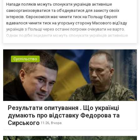
Напади поляків можуть спонукати українців активніше
самоорганізовуватися та об’єднуватися для захисту своїх
інтересів. Єврокомісія має чинити тиск на Польщу Європі
вдавалося чинити тиск на угорську сторону Масового від'їзду
українців з Польщі через останні погроми очікувати не варто.
Однак подібні інциденти можуть спонукати українців активніше
самоорганізовуватися та об’єднуватися для захисту своїх
інтересів. Таку думку висловив директор Центру досліджень...
Суспільство
Результати опитування . Що українці
думають про відставку Федорова та
Сирського
11:26,
Вчора