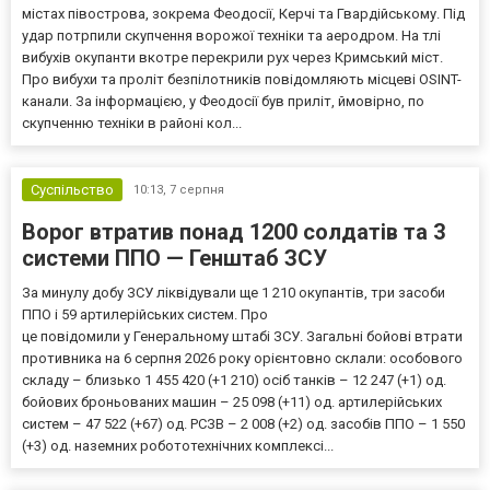
містах півострова, зокрема Феодосії, Керчі та Гвардійському. Під
удар потрпили скупчення ворожої техніки та аеродром. На тлі
вибухів окупанти вкотре перекрили рух через Кримський міст.
Про вибухи та проліт безпілотників повідомляють місцеві OSINT-
канали. За інформацією, у Феодосії був приліт, ймовірно, по
скупченню техніки в районі кол...
Суспільство
10:13,
7 серпня
Ворог втратив понад 1200 солдатів та 3
системи ППО — Генштаб ЗСУ
За минулу добу ЗСУ ліквідували ще 1 210 окупантів, три засоби
ППО і 59 артилерійських систем. Про
це повідомили у Генеральному штабі ЗСУ. Загальні бойові втрати
противника на 6 серпня 2026 року орієнтовно склали: особового
складу – близько 1 455 420 (+1 210) осіб танків – 12 247 (+1) од.
бойових броньованих машин – 25 098 (+11) од. артилерійських
систем – 47 522 (+67) од. РСЗВ – 2 008 (+2) од. засобів ППО – 1 550
(+3) од. наземних робототехнічних комплексі...