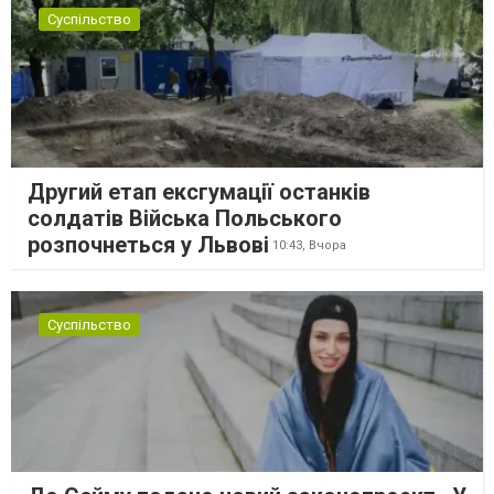
Суспільство
Другий етап ексгумації останків
солдатів Війська Польського
розпочнеться у Львові
10:43,
Вчора
Суспільство