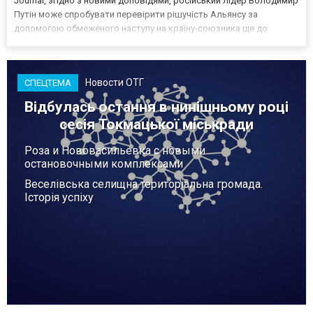
Journal, згідно з новими доповідями, російський лідер Володимир
Путін може спробувати перевірити рішучість Альянсу за
допомогою обмеженого наступу на країну-союзника ще до
закінчення війни в Україні. Ці нові оцінки з’явилися на тлі нестачі
деяких критично важливих боєприпасів,...
Новости ОТГ
СПЕЦТЕМА
Відбулась остання в нинішньому році
сесія Токмацької міськради
Роза и Нововасильевка с новыми
остановочными комплексами
Веселівська селищна територіальна громада.
Історія успіху