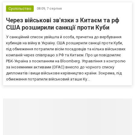
Суспільство
08:09,
7 серпня
Через військові зв'язки з Китаєм та рф
США розширили санкції проти Куби
У санкційний список увійшла й особа, причетна до вербування
кубинців на війну в Україну. США розширили санкції проти Куби,
під обмеження потрапили вісім посадовців та кілька військових
компаній через співпрацю з РФ та Китаєм. Про це повідомляє
РБК-Україна з посиланням на Bloomberg. Управління з контролю
за іноземними активами (OFAC) внесло до чорного списку
дипломатів і вище військове керівництво країни. Зокрема, під
обмеження потрапили військовий аташе Ку...