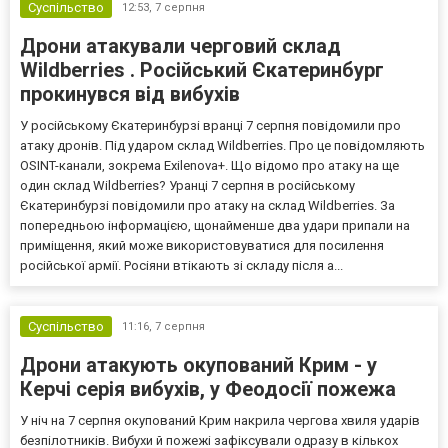
Суспільство
12:53,
7 серпня
Дрони атакували черговий склад
Wildberries . Російський Єкатеринбург
прокинувся від вибухів
У російському Єкатеринбурзі вранці 7 серпня повідомили про
атаку дронів. Під ударом склад Wildberries. Про це повідомляють
OSINT-канали, зокрема Exilenova+. Що відомо про атаку на ще
один склад Wildberries? Уранці 7 серпня в російському
Єкатеринбурзі повідомили про атаку на склад Wildberries. За
попередньою інформацією, щонайменше два удари припали на
приміщення, який може використовуватися для посилення
російської армії. Росіяни втікають зі складу після а...
Суспільство
11:16,
7 серпня
Дрони атакують окупований Крим - у
Керчі серія вибухів, у Феодосії пожежа
У ніч на 7 серпня окупований Крим накрила чергова хвиля ударів
безпілотників. Вибухи й пожежі зафіксували одразу в кількох