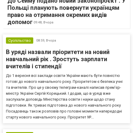
До Сейму подано новий законопроєкт . У
Польщі планують повернути українцям
право на отримання окремих видів
допомог
09:48,
Вчора
Суспільство
08:59,
Вчора
В уряді назвали пріоритети на новий
навчальний рік . Зростуть зарплати
вчителів і стипендії
До 1 вересня всі заклади освіти України мають бути повністю
готові до нового навчального року. Пріоритетом є безпека учні
та вчителів. Про це у своєму телеграм-каналі написав прем'єр-
міністр України Сергій Корецький. І додав, що в уряді вже
заслухали доповідь Міністерства освіти і науки щодо стану
підготовки. Як триває підготовка до нового навчального року
Посадовець також розповів про головні моменти напередодні
старту нового навчального року. Пріоритет №...