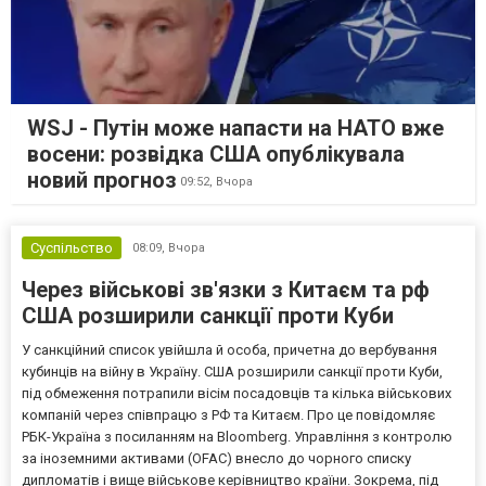
WSJ - Путін може напасти на НАТО вже
восени: розвідка США опублікувала
новий прогноз
09:52,
Вчора
Суспільство
08:09,
Вчора
Через військові зв'язки з Китаєм та рф
США розширили санкції проти Куби
У санкційний список увійшла й особа, причетна до вербування
кубинців на війну в Україну. США розширили санкції проти Куби,
під обмеження потрапили вісім посадовців та кілька військових
компаній через співпрацю з РФ та Китаєм. Про це повідомляє
РБК-Україна з посиланням на Bloomberg. Управління з контролю
за іноземними активами (OFAC) внесло до чорного списку
дипломатів і вище військове керівництво країни. Зокрема, під