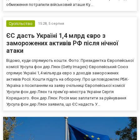
обмеження потрапили військовий аташе Ку...
Суспільство
15:28,
5 серпня
ЄС дасть Україні 1,4 млрд євро з
заморожених активів РФ після нічної
атаки
Відомо, куди спрямують кошти. Фото: Президентка Європейської
комісії Урсула фон дер Ляєн (Getty Images) Європейський Союз
спрямує Україні 1,4 мільярда євро з доходів заморожених
активів Росії. Кошти підуть на оборону. Про це повідомляє РБК-
Україна з посиланням на заяву очільниці Європейської комісії
Урсули фон дер Ляєн та прем'єр-міністра України Сергія
Корецького. Фон дер Ляєн: Росія має заплатити за руйнування
Урсула фон дер Ляєн заявила, що ЄС надасть У...