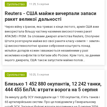
Суспільство
11:29,
5 серпня
Reuters - США майже вичерпали запаси
ракет великої дальності
Через війну з Іраном, яка триває з кінця лютого, армія США вже
використала більшу частину наземних високоточних ракет
ATACMS і PrSM. За словами джерел агентства Reuters, Сполучені
Штати розгорнули майже всі свої ракети класу «земля – земля».
Ці високотехнологічні зразки озброєння коштують понад
мільйон доларів кожен і вважаються незамінними у разі
можливих конфліктів із Китаєм або Росією. Крім того, за даними
іншого джерела, США також запустили майже полов...
Суспільство
10:25,
5 серпня
Близько 1 452 880 окупантів, 12 242 танки,
444 455 БпЛА: втрати ворога на 5 серпня
За минулу добу ЗСУ ліквідували ще 1 130 окупантів, пʼять танків і
65 артилерійських систем. Про це повідомили у Генеральному
штабі ЗСУ. Загальні бойові втрати противника на 5 серпня 2026