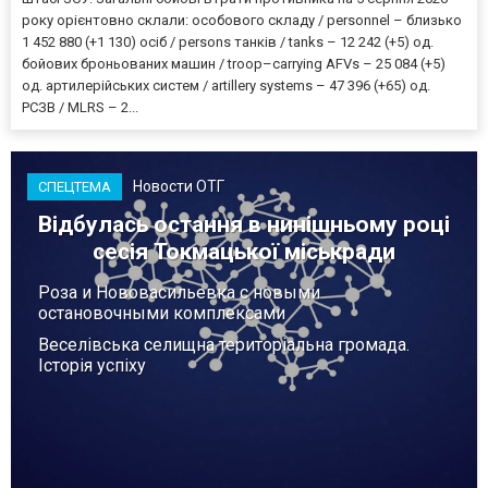
року орієнтовно склали: особового складу / personnel – близько
1 452 880 (+1 130) осіб / persons танків / tanks – 12 242 (+5) од.
бойових броньованих машин / troop–carrying AFVs – 25 084 (+5)
од. артилерійських систем / artillery systems – 47 396 (+65) од.
РСЗВ / MLRS – 2...
Новости ОТГ
СПЕЦТЕМА
Відбулась остання в нинішньому році
сесія Токмацької міськради
Роза и Нововасильевка с новыми
остановочными комплексами
Веселівська селищна територіальна громада.
Історія успіху