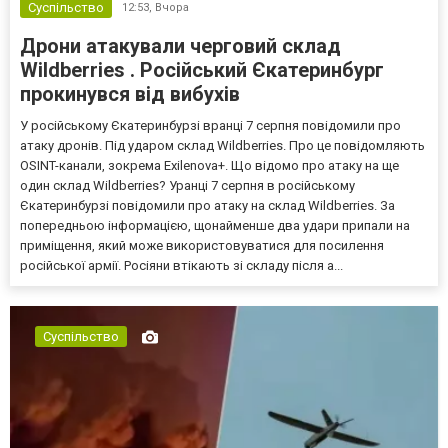
Суспільство
12:53,
Вчора
Дрони атакували черговий склад
Wildberries . Російський Єкатеринбург
прокинувся від вибухів
У російському Єкатеринбурзі вранці 7 серпня повідомили про
атаку дронів. Під ударом склад Wildberries. Про це повідомляють
OSINT-канали, зокрема Exilenova+. Що відомо про атаку на ще
один склад Wildberries? Уранці 7 серпня в російському
Єкатеринбурзі повідомили про атаку на склад Wildberries. За
попередньою інформацією, щонайменше два удари припали на
приміщення, який може використовуватися для посилення
російської армії. Росіяни втікають зі складу після а...
Суспільство