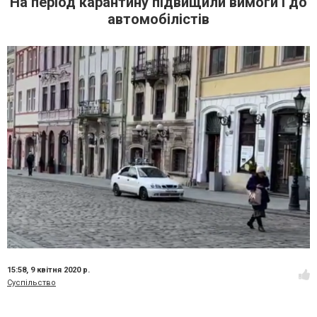
На період карантину підвищили вимоги і до
автомобілістів
15:58,
9 квітня 2020 р.
Суспільство