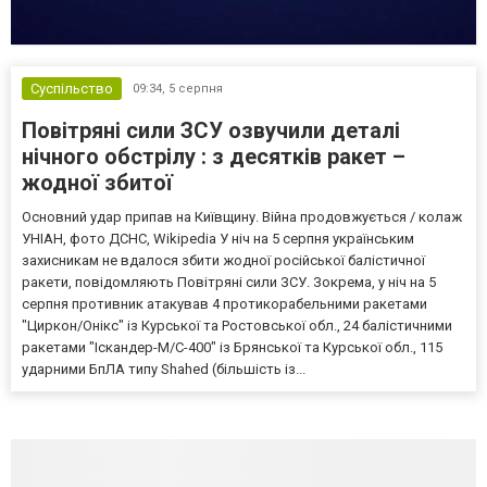
Суспільство
09:34,
5 серпня
Повітряні сили ЗСУ озвучили деталі
нічного обстрілу : з десятків ракет –
жодної збитої
Основний удар припав на Київщину. Війна продовжується / колаж
УНІАН, фото ДСНС, Wikipedia У ніч на 5 серпня українським
захисникам не вдалося збити жодної російської балістичної
ракети, повідомляють Повітряні сили ЗСУ. Зокрема, у ніч на 5
серпня противник атакував 4 протикорабельними ракетами
"Циркон/Онікс" із Курської та Ростовської обл., 24 балістичними
ракетами "Іскандер-М/С-400" із Брянської та Курської обл., 115
ударними БпЛА типу Shahed (більшість із...