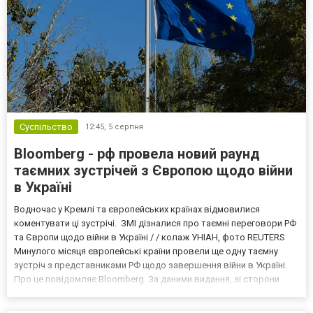
Суспільство
12:45,
5 серпня
Bloomberg - рф провела новий раунд
таємних зустрічей з Європою щодо війни
в Україні
Водночас у Кремлі та європейських країнах відмовилися
коментувати ці зустрічі. ЗМІ дізналися про таємні переговори РФ
та Європи щодо війни в Україні / / колаж УНІАН, фото REUTERS
Минулого місяця європейські країни провели ще одну таємну
зустріч з представниками РФ щодо завершення війни в Україні.
Про це повідомляє Bloomberg. За даними видання, зі сторони
Європи до цих переговорів долучилися колишні
високопосадовці Великої Британії, Франції, Німеччини та Р...