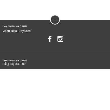
Реклама на сайті
Франшиза "CitySites"
Реклама на сайті:
rek@citysites.ua
Допускається цитування матеріалів без отримання попередньої згоди
06178.com.ua за умови розміщення в тексті обов'язкового посилання на
06178.com.ua - Сайт міста Токмака. Для інтернет-видань обов'язкове
розміщення прямого, відкритого для пошукових систем гіперпосилання
на цитовані статті не нижче другого абзацу в тексті або в якості джерела.
Порушення виняткових прав переслідується Законом.
Матеріали з плашками "Новини компаній", "Промо", "Партнерський
матеріал", "Партнерський спецпроєкт", "Політичні новини", "Пресреліз",
"PR", "Офіційно", "Політична реклама" публікуються на правах реклами.