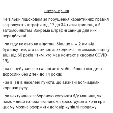
Виктор Першин
Не тільки пішоходам за порушення карантинних правил
загрожують штрафи від 17 до 34 тисяч гривень, а й
автомобілістам. Зокрема штрафні санкції для них
передбачені:
- за їзду на авто на відстань більше ніж 2 км від
будинку тим, хто повинен знаходитися на самоізоляції (у
віці від 60 років і тим, хто мав контакт з хворим COVID-
19);
- за перебування в салоні автомобілі більш ніж двох
дорослих без дітей до 14 років;
- за в'їзд в населені пункти, що визнані вогнищами
коронавірусу;
- за нехтування забороною купувати б/у машини, які
неможливо належним чином зареєструвати, хоча при
цьому можна оформити договір купівлі-продажу;