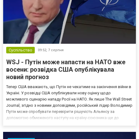
Суспільство
09:52,
7 серпня
WSJ - Путін може напасти на НАТО вже
восени: розвідка США опублікувала
новий прогноз
Тепер США вважають, що Путін не чекатиме на закінчення війни в
Україні. У розвідці США опублікували нову оцінку щодо
можливого сценарію нападу Росії на НАТО. Як пише The Wall Street
Journal, згідно з новими доповідями, російський лідер Володимир
Путін може спробувати перевірити рішучість Альянсу за
допомогою обмеженого наступу на країну-союзника ще до
закінчення війни в Україні. Ці нові оцінки з’явилися на тлі нестачі
деяких критично важливих боєприпасів,...