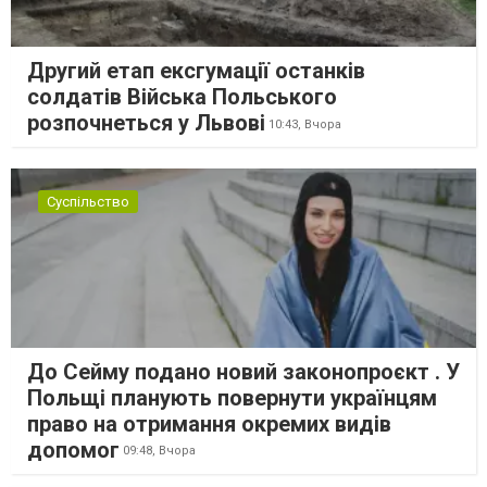
Другий етап ексгумації останків
солдатів Війська Польського
розпочнеться у Львові
10:43,
Вчора
Суспільство
До Сейму подано новий законопроєкт . У
Польщі планують повернути українцям
право на отримання окремих видів
допомог
09:48,
Вчора