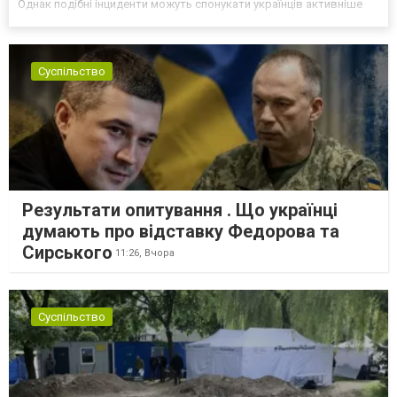
Однак подібні інциденти можуть спонукати українців активніше
самоорганізовуватися та об’єднуватися для захисту своїх
інтересів. Таку думку висловив директор Центру досліджень...
Суспільство
Результати опитування . Що українці
думають про відставку Федорова та
Сирського
11:26,
Вчора
Суспільство