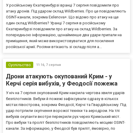
У російському Єкатеринбурзі вранці 7 серпня повідомили про
атаку дронів. Під ударом склад Wildberries. Про це повідомляють
OSINT-канали, зокрема Exilenova+. Що відомо про атаку на ще
один склад Wildberries? Уранці 7 серпня в російському
Єкатеринбурзі повідомили про атаку на склад Wildberries. За
попередньою інформацією, щонайменше два удари припали на
приміщення, який може використовуватися для посилення
російської армії. Росіяни втікають зі складу після а...
Суспільство
11:16,
7 серпня
Дрони атакують окупований Крим - у
Керчі серія вибухів, у Феодосії пожежа
У ніч на 7 серпня окупований Крим накрила чергова хвиля ударів
безпілотників. Вибухи й пожежі зафіксували одразу в кількох
містах півострова, зокрема Феодосії, Керчі та Гвардійському. Під
удар потрпили скупчення ворожої техніки та аеродром. На тлі
вибухів окупанти вкотре перекрили рух через Кримський міст.
Про вибухи та проліт безпілотників повідомляють місцеві OSINT-
канали. За інформацією, у Феодосії був приліт, ймовірно, по