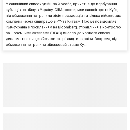
У санкційний список увійшла й особа, причетна до вербування
кубинців на війну в Україну. США розширили санкції проти Куби,
під обмеження потрапили вісім посадовців та кілька військових
компаній через співпрацю з РФ та Китаєм. Про це повідомляє
РБК-Україна з посиланням на Bloomberg. Управління з контролю
за іноземними активами (OFAC) внесло до чорного списку
дипломатів і вище військове керівництво країни. Зокрема, під
обмеження потрапили військовий аташе Ку...