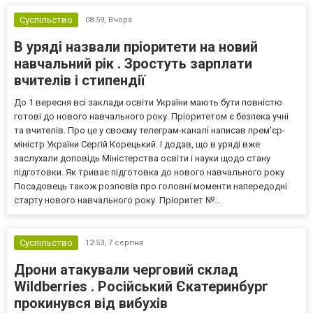
Суспільство
08:59,
Вчора
В уряді назвали пріоритети на новий
навчальний рік . Зростуть зарплати
вчителів і стипендії
До 1 вересня всі заклади освіти України мають бути повністю
готові до нового навчального року. Пріоритетом є безпека учні
та вчителів. Про це у своєму телеграм-каналі написав прем'єр-
міністр України Сергій Корецький. І додав, що в уряді вже
заслухали доповідь Міністерства освіти і науки щодо стану
підготовки. Як триває підготовка до нового навчального року
Посадовець також розповів про головні моменти напередодні
старту нового навчального року. Пріоритет №...
Суспільство
12:53,
7 серпня
Дрони атакували черговий склад
Wildberries . Російський Єкатеринбург
прокинувся від вибухів