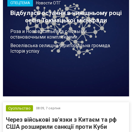
Новости ОТГ
СПЕЦТЕМА
Відбулась остання в нинішньому році
сесія Токмацької міськради
Роза и Нововасильевка с новыми
остановочными комплексами
Веселівська селищна територіальна громада.
Історія успіху
Суспільство
08:09,
7 серпня
Через військові зв'язки з Китаєм та рф
США розширили санкції проти Куби