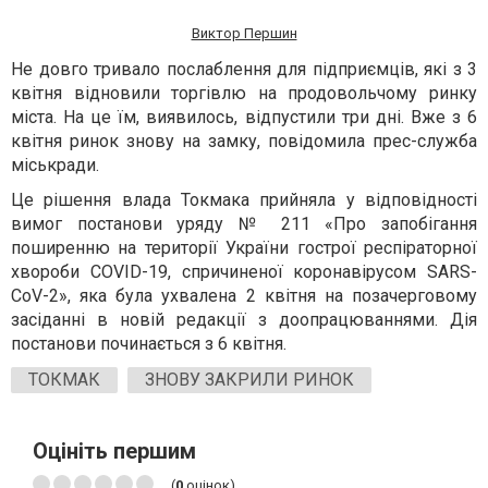
Виктор Першин
Не довго тривало послаблення для підприємців, які з 3
квітня відновили торгівлю на продовольчому ринку
міста. На це їм, виявилось, відпустили три дні. Вже з 6
квітня ринок знову на замку, повідомила прес-служба
міськради.
Це рішення влада Токмака прийняла у відповідності
вимог постанови уряду № 211
«Про запобігання
поширенню на території України гострої респіраторної
хвороби COVID-19, спричиненої коронавірусом SARS-
CoV-2», яка була ухвалена 2 квітня на позачерговому
засіданні в новій редакції з доопрацюваннями. Дія
постанови починається з 6 квітня.
ТОКМАК
ЗНОВУ ЗАКРИЛИ РИНОК
Оцініть першим
(
0
оцінок)