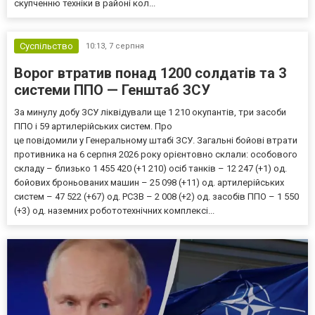
скупченню техніки в районі кол...
Суспільство
10:13,
7 серпня
Ворог втратив понад 1200 солдатів та 3
системи ППО — Генштаб ЗСУ
За минулу добу ЗСУ ліквідували ще 1 210 окупантів, три засоби
ППО і 59 артилерійських систем. Про
це повідомили у Генеральному штабі ЗСУ. Загальні бойові втрати
противника на 6 серпня 2026 року орієнтовно склали: особового
складу – близько 1 455 420 (+1 210) осіб танків – 12 247 (+1) од.
бойових броньованих машин – 25 098 (+11) од. артилерійських
систем – 47 522 (+67) од. РСЗВ – 2 008 (+2) од. засобів ППО – 1 550
(+3) од. наземних робототехнічних комплексі...