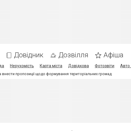
Довідник
Дозвілля
Афіша
да
Нерухомість
Карта міста
Довідкова
Фотозвіти
Авто 
ба внести пропозиції щодо формування територіальних громад