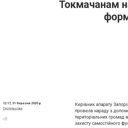
Токмачанам на
форм
12:17,
31 березня 2020 р.
Керівник апарату Запорі
Суспільство
провела нараду з допом
територіальних громад в
захисту самостійного ф