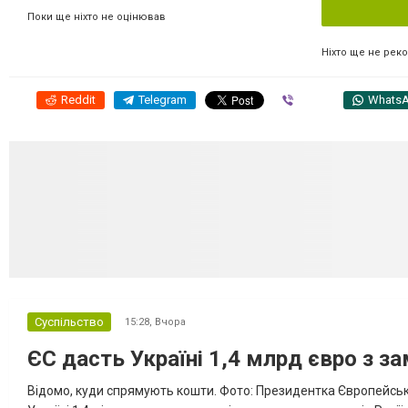
Поки ще ніхто не оцінював
Ніхто ще не рек
Reddit
Telegram
Viber
Whats
Суспільство
15:28,
Вчора
ЄС дасть Україні 1,4 млрд євро з з
Відомо, куди спрямують кошти. Фото: Президентка Європейсько