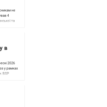
исникам не
ував 4
нської та
у в
ресні 2026
юз у рамках
и. BSP