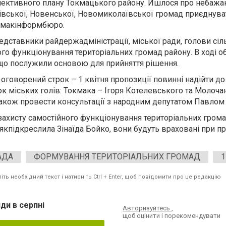
пективного плану Токмацького району. Йшлося про небажа
івської, Новенської, Новомиколаївської громад приєднува
кмакінформбюро.
редставники райдержадміністрації, міської ради, голови сіл
ого функціонування територіальних громад району. В ході 
 що послужили основою для прийняття рішення.
 оговорений строк – 1 квітня пропозиції повинні надійти до
 міських голів: Токмака – Ігоря Котелевського та Молоча
акож провести консультації з народним депутатом Павло
захисту самостійного функціонування територіальних гром
 якпідкреслила Зінаїда Бойко, вони будуть враховані при пр
АДА
ФОРМУВАННЯ ТЕРИТОРІАЛЬНИХ ГРОМАД
1
ть необхідний текст і натисніть Ctrl + Enter, щоб повідомити про це редакцію
ди в серпні
Авторизуйтесь
,
щоб оцінити і порекомендувати