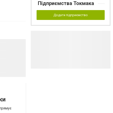
Підприємства Токмака
Додати підприємство
ки
спрямує