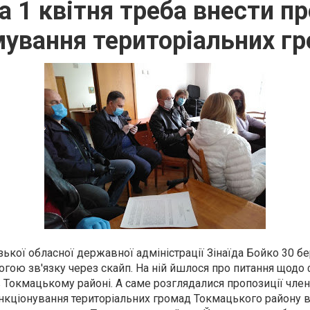
 1 квітня треба внести п
ування територіальних г
зької обласної державної адміністрації Зінаїда Бойко 30 б
огою зв'язку через скайп. На ній йшлося про питання щод
 Токмацькому районі. А саме розглядалися пропозиції член
ункціонування територіальних громад Токмацького району 