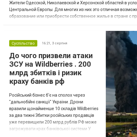
Жители Одесской, Николаевской и Херсонской областей в усл
Центральной Европы. Для многих из них это отличная возмож
образование или приобрести собственное жилье в стране с 
недвижимости в Украине Homium homium.ua, в 2026 году среди
Суспільство
16:21,
3 серпня
До чого призвели атаки
ЗСУ на Wildberries . 200
млрд збитків і ризик
краху банків рф
Російський бізнес б'є на сполох через
"дальнобійні санкції" України. Дрони
вразили щонайменше 10 складів Wildberries
за два тижні Збитки російських продавців
уже перевищили 200 млрд рублів РФ може
загрожувати крах банківської системи У
липні-серпні 2026 року українські