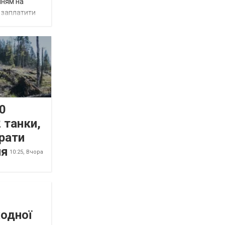
нням на
є заплатити
0
 танки,
рати
ня
10:25,
Вчора
жодної