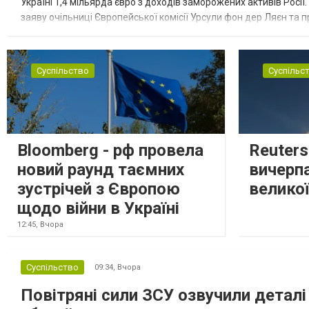
Україні 1,4 мільярда євро з доходів заморожених активів Росі
заяву очільниці Європейської комісії Урсули фон дер Ляєн та п
за руйнування Урсула фон дер Ляєн заявила, що ЄС надасть У..
Суспільство
Суспільс
Bloomberg - рф провела
Reuter
новий раунд таємних
вичерп
зустрічей з Європою
великої
щодо війни в Україні
12:45,
Вчора
Суспільство
09:34,
Вчора
Повітряні сили ЗСУ озвучили деталі 