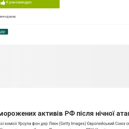
Я рекомендую
омендував
App
аморожених активів РФ після нічної ата
ї комісії Урсула фон дер Ляєн (Getty Images) Європейський Союз 