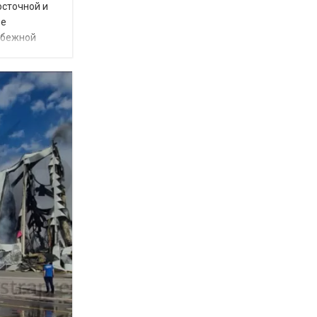
осточной и
ое
убежной