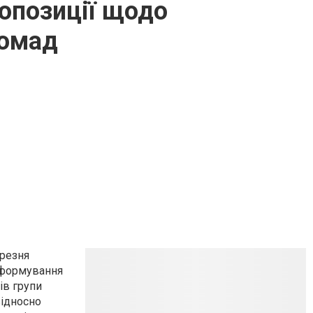
ропозиції щодо
ромад
ерезня
о формування
ів групи
відносно