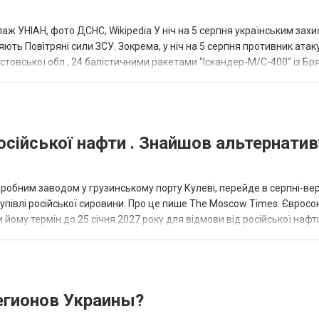
аж УНІАН, фото ДСНС, Wikipedia У ніч на 5 серпня українським зах
ють Повітряні сили ЗСУ. Зокрема, у ніч на 5 серпня противник атак
товської обл., 24 балістичними ракетами "Іскандер-М/С-400" із Бря
осійської нафти . Знайшов альтернатив
еробним заводом у грузинському порту Кулеві, перейде в серпні-ве
купівлі російської сировини. Про це пише The Moscow Times. Євросо
 йому термін до 25 січня 2027 року для відмови від російської нафт
гионов Украины?