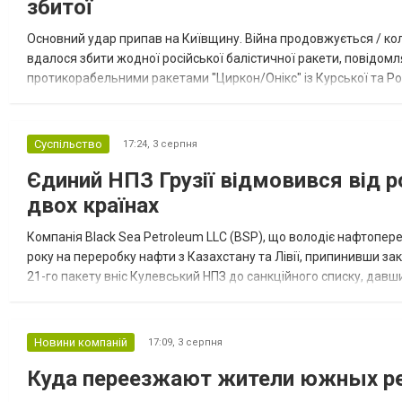
збитої
Основний удар припав на Київщину. Війна продовжується / кол
вдалося збити жодної російської балістичної ракети, повідомля
протикорабельними ракетами "Циркон/Онікс" із Курської та Рос
Курської обл., 115 ударними БпЛА типу Shahed (більшість із...
Суспільство
17:24,
3 серпня
Єдиний НПЗ Грузії відмовився від р
двох країнах
Компанія Black Sea Petroleum LLC (BSP), що володіє нафтопер
року на переробку нафти з Казахстану та Лівії, припинивши за
21-го пакету вніс Кулевський НПЗ до санкційного списку, давши
повідомила, що завод у Кулеві розпочав переробку казахс...
Новини компаній
17:09,
3 серпня
Куда переезжают жители южных ре