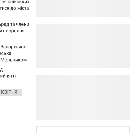
ння сільських
тися до міста
ьрад та члени
обговорення
 Запорізької
нська –
м Мельником.
ад
ийнятті
 КВІТНЯ