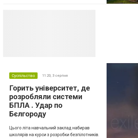
далекобійні дрони вразили щонайменше
десять складів найбільшого російського
онлайн-рітейлера Wildberries,
спровокувавши масштабні пожежі. Поки
Кремль заперечує роль компанії в
постачанні тов...
Суспільство
11:20,
3 серпня
Горить університет, де
розробляли системи
БПЛА . Удар по
Бєлгороду
Цього літа навчальний заклад набирав
школярів на курси з розробки безпілотників.