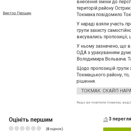
внесення зміни до перс
територій району Острик
Виктор Першин
Токмака.повідомило То
У нараді взяли участь п
групи захисту самостійн
висувались пропозиції,
У ньому зазначено, що в
ОДА з урахуванням думок
Володимира Вольвача. Т
Щодо пропозицій
групи 
Токмацького району, то,
рішення.
ТОКМАК. СКАЙП НАР
Якщо ви помітили помилку, виділі
Оцініть першим
3 перегля
(
0
оцінок)