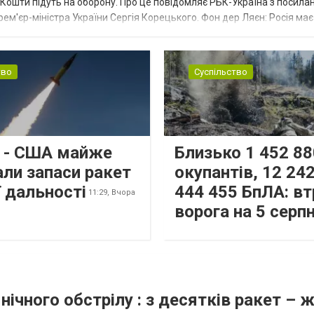
ї. Кошти підуть на оборону. Про це повідомляє РБК-Україна з посила
рем'єр-міністра України Сергія Корецького. Фон дер Ляєн: Росія ма
.
тво
Суспільство
s - США майже
Близько 1 452 88
али запаси ракет
окупантів, 12 242
 дальності
444 455 БпЛА: вт
11:29,
Вчора
ворога на 5 серп
нічного обстрілу : з десятків ракет – 