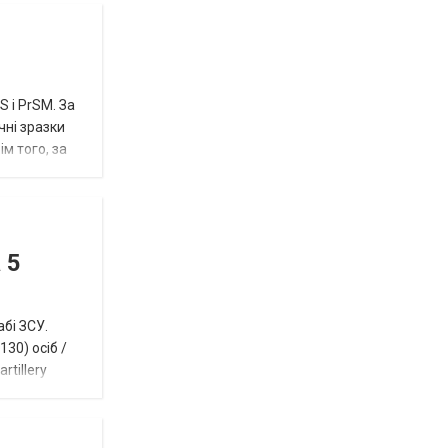
 і PrSM. За
чні зразки
м того, за
 5
абі ЗСУ.
30) осіб /
rtillery