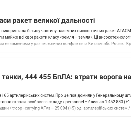
аси ракет великої дальності
вже використала більшу частину наземних високоточних ракет ATACMS
 майже всі свої ракети класу «земля – земля». Ці високотехнологі
незамінними у разі можливих конфліктів із Китаєм або Росією. Крі
 танки, 444 455 БпЛА: втрати ворога на
ів і 65 артилерійських систем. Про це повідомили у Генеральному шт
овно склали: особового складу / personnel – близько 1 452 880 (+1 1
ин / troop–carrying AFVs – 25 084 (+5) од. артилерійських систем / a