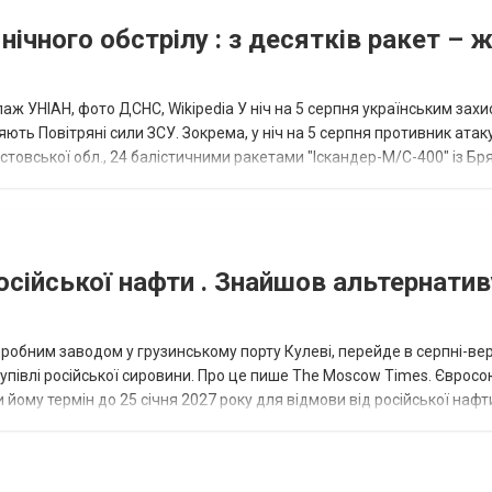
нічного обстрілу : з десятків ракет – 
аж УНІАН, фото ДСНС, Wikipedia У ніч на 5 серпня українським зах
ють Повітряні сили ЗСУ. Зокрема, у ніч на 5 серпня противник атак
товської обл., 24 балістичними ракетами "Іскандер-М/С-400" із Бря
осійської нафти . Знайшов альтернатив
еробним заводом у грузинському порту Кулеві, перейде в серпні-ве
купівлі російської сировини. Про це пише The Moscow Times. Євросо
 йому термін до 25 січня 2027 року для відмови від російської нафт