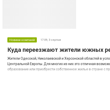
Новини компаній
17:09,
3 серпня
Куда переезжают жители южных ре
Жители Одесской, Николаевской и Херсонской областей в усл
Центральной Европы. Для многих из них это отличная возмож
образование или приобрести собственное жилье в стране с 
недвижимости в Украине Homium homium.ua, в 2026 году среди