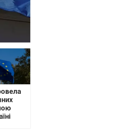
ровела
мних
пою
аїні