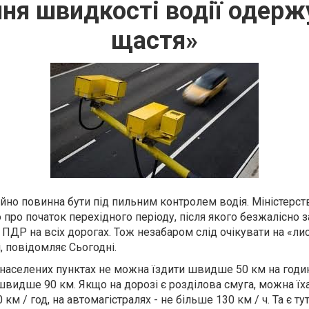
ня швидкості водії одер
щастя»
ійно повинна бути під пильним контролем водія. Міністерст
 про початок перехідного періоду, після якого безжалісно
ПДР на всіх дорогах. Тож незабаром слід очікувати на «лис
 повідомляє Сьогодні.
населених пунктах не можна їздити швидше 50 км на годин
швидше 90 км. Якщо на дорозі є розділова смуга, можна ї
 км / год, на автомагістралях - не більше 130 км / ч. Та є ту