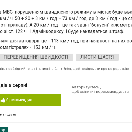
ід МВС, порушенням швидкісного режиму в містах буде вва
 / ч. 50 + 20 + 3 км / год = 73 км / год, де 3 км / год - це 
і приладу). А 20 км / год - це так звані "бонусні" кілометри
 зі ст. 122 ч. 1 Адмінкодексу, і буде накладатися штраф.
ям, для автодоріг це - 113 км / год, при наявності на них р
томагістралях - 153 км / ч.
ПЕРЕВИЩЕННЯ ШВИДКОСТІ
ЛИСТИ ЩАСТЯ
ть необхідний текст і натисніть Ctrl + Enter, щоб повідомити про це редакцію
дів в серпні
Авторизуйтесь
,
щоб оцінити і порекомендувати
Я рекомендую
омендував
App