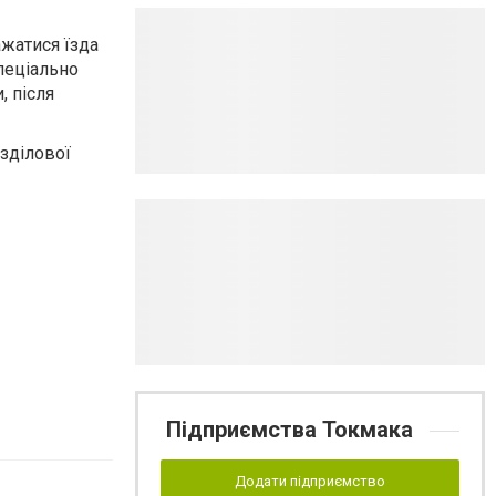
жатися їзда
спеціально
, після
озділової
Підприємства Токмака
Додати підприємство