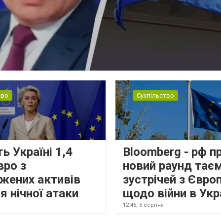
тво
Суспільство
ь Україні 1,4
Bloomberg - рф п
вро з
новий раунд тає
жених активів
зустрічей з Євро
я нічної атаки
щодо війни в Укр
12:45,
5 серпня