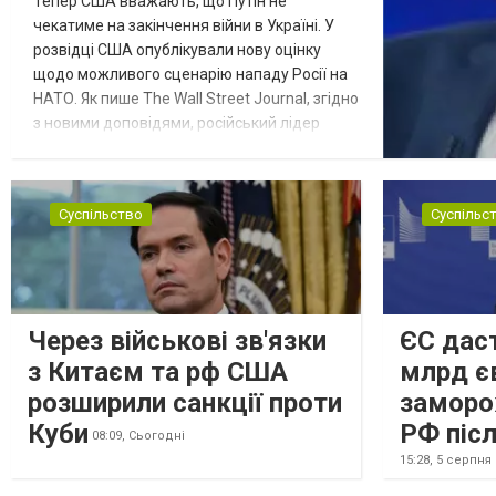
Тепер США вважають, що Путін не
чекатиме на закінчення війни в Україні. У
розвідці США опублікували нову оцінку
щодо можливого сценарію нападу Росії на
НАТО. Як пише The Wall Street Journal, згідно
з новими доповідями, російський лідер
Володимир Путін може спробувати
перевірити рішучість Альянсу за допомогою
обмеженого наступу на країну-союзника ще
Суспільство
Суспільс
до закінчення війни в Україні. Ці нові оцінки
з’явилися на тлі нестачі деяких критично
важливих боєприпасів,...
Через військові зв'язки
ЄС даст
з Китаєм та рф США
млрд є
розширили санкції проти
заморо
Куби
РФ післ
08:09,
Сьогодні
15:28,
5 серпня