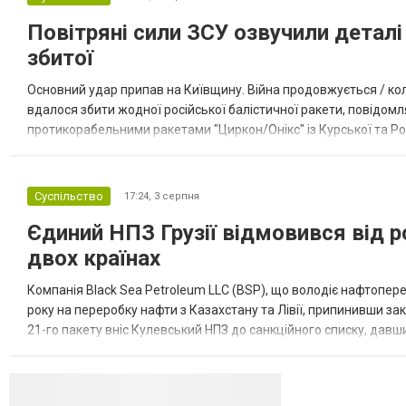
Повітряні сили ЗСУ озвучили деталі 
збитої
Основний удар припав на Київщину. Війна продовжується / кол
вдалося збити жодної російської балістичної ракети, повідомля
протикорабельними ракетами "Циркон/Онікс" із Курської та Рос
Курської обл., 115 ударними БпЛА типу Shahed (більшість із...
Суспільство
17:24,
3 серпня
Єдиний НПЗ Грузії відмовився від р
двох країнах
Компанія Black Sea Petroleum LLC (BSP), що володіє нафтопер
року на переробку нафти з Казахстану та Лівії, припинивши за
21-го пакету вніс Кулевський НПЗ до санкційного списку, давши
повідомила, що завод у Кулеві розпочав переробку казахс...