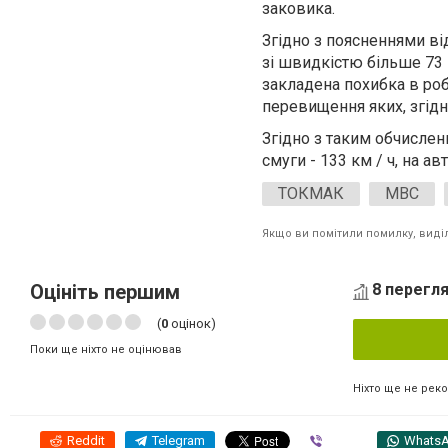
заковика.
Згідно з поясненнями в
зі швидкістю більше 73 км
закладена похибка в робот
перевищення яких, згідно
Згідно з таким обчисленн
смуги - 133 км / ч, на ав
ТОКМАК
МВС
Якщо ви помітили помилку, виділі
Оцініть першим
8 перегля
(
0
оцінок)
Поки ще ніхто не оцінював
Ніхто ще не рек
Reddit
Telegram
Viber
Whats