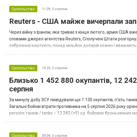
Суспільство
11:29,
5 серпня
Reuters - США майже вичерпали зап
Через війну з Іраном, яка триває з кінця лютого, армія США 
словами джерел агентства Reuters, Сполучені Штати розгорнули
озброєння коштують понад мільйон доларів кожен і вважаються 
даними іншого джерела, США також запустили майже полов...
Суспільство
10:25,
5 серпня
Близько 1 452 880 окупантів, 12 242
серпня
За минулу добу ЗСУ ліквідували ще 1 130 окупантів, пʼять танк
Загальні бойові втрати противника на 5 серпня 2026 року орієнт
persons танків / tanks – 12 242 (+5) од. бойових броньованих маш
systems – 47 396 (+65) од. РСЗВ / MLRS – 2...
Суспільство
09:34,
5 серпня