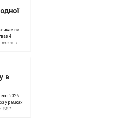
жодної
исникам не
ував 4
нської та
у в
ресні 2026
юз у рамках
и. BSP