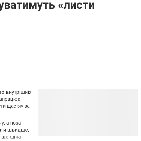
жуватимуть «листи
во внутрішніх
 запрацює
ти щастя» за
у, а поза
хати швидше,
т ще одна