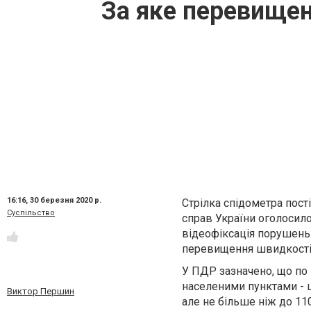
За яке перевищен
16:16,
30 березня 2020 р.
Стрілка спідометра пост
Суспільство
справ України оголосило
відеофіксація порушень 
перевищення швидкості,
У ПДР зазначено, що по 
населеними пунктами - 
Виктор Першин
але не більше ніж до 110