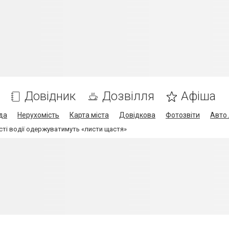
Довідник
Дозвілля
Афіша
да
Нерухомість
Карта міста
Довідкова
Фотозвіти
Авто 
ті водії одержуватимуть «листи щастя»