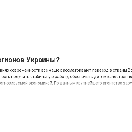
гионов Украины?
овиях современности все чаще рассматривают переезд в страны В
ность получить стабильную работу, обеспечить детям качественн
прогнозируемой экономикой. По данным крупнейшего агентства зар
 наиболее востребованных н...