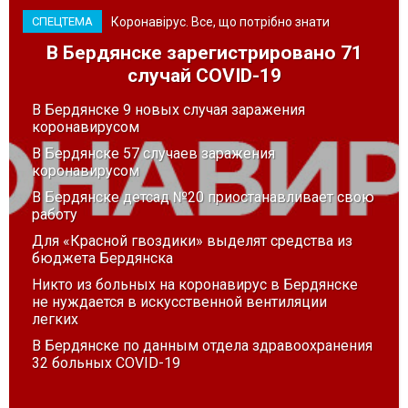
Коронавірус. Все, що потрібно знати
СПЕЦТЕМА
В Бердянске зарегистрировано 71
случай COVID-19
В Бердянске 9 новых случая заражения
коронавирусом
В Бердянске 57 случаев заражения
коронавирусом
В Бердянске детсад №20 приостанавливает свою
работу
Для «Красной гвоздики» выделят средства из
бюджета Бердянска
Никто из больных на коронавирус в Бердянске
не нуждается в искусственной вентиляции
легких
В Бердянске по данным отдела здравоохранения
32 больных COVID-19