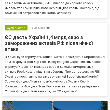
за іноземними активами (OFAC) внесло до чорного списку
дипломатів і вище військове керівництво країни. Зокрема, під
обмеження потрапили військовий аташе Ку...
Суспільство
15:28,
5 серпня
ЄС дасть Україні 1,4 млрд євро з
заморожених активів РФ після нічної
атаки
Відомо, куди спрямують кошти. Фото: Президентка Європейської
комісії Урсула фон дер Ляєн (Getty Images) Європейський Союз
спрямує Україні 1,4 мільярда євро з доходів заморожених
активів Росії. Кошти підуть на оборону. Про це повідомляє РБК-
Україна з посиланням на заяву очільниці Європейської комісії
Урсули фон дер Ляєн та прем'єр-міністра України Сергія
Корецького. Фон дер Ляєн: Росія має заплатити за руйнування
Урсула фон дер Ляєн заявила, що ЄС надасть У...