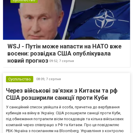
WSJ - Путін може напасти на НАТО вже
восени: розвідка США опублікувала
новий прогноз
09:52,
7 серпня
Суспільство
08:09,
7 серпня
Через військові зв'язки з Китаєм та рф
США розширили санкції проти Куби
У санкційний список увійшла й особа, причетна до вербування
кубинців на війну в Україну. США розширили санкції проти Куби,
під обмеження потрапили вісім посадовців та кілька військових
компаній через співпрацю з РФ та Китаєм. Про це повідомляє
РБК-Україна з посиланням на Bloomberg. Управління з контролю