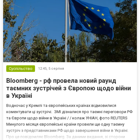
Суспільство
12:45,
5 серпня
Bloomberg - рф провела новий раунд
таємних зустрічей з Європою щодо війни
в Україні
Водночас у Кремлі та європейських країнах відмовилися
коментувати ці зустрічі. ЗМІ дізналися про таємні переговори РФ
та Європи щодо війни в Україні / / колаж УНІАН, фото REUTERS
Минулого місяця європейські країни провели ще одну таємну
зустріч з представниками РФ щодо завершення війни в Україні.
Про це повідомляє Bloomberg. За даними видання, зі сторони