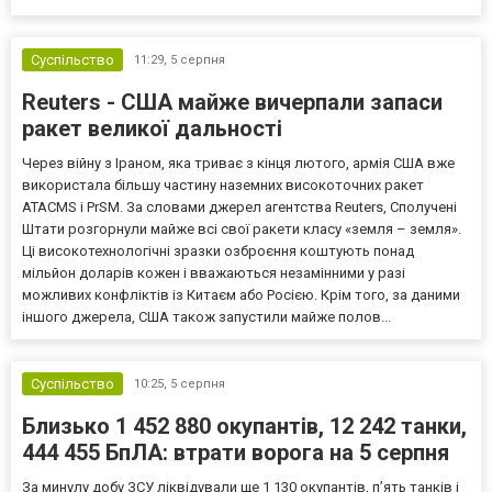
Європи до цих переговорів долучилися колишні
високопосадовці Великої Британії, Франції, Німеччини та Р...
Суспільство
11:29,
5 серпня
Reuters - США майже вичерпали запаси
ракет великої дальності
Через війну з Іраном, яка триває з кінця лютого, армія США вже
використала більшу частину наземних високоточних ракет
ATACMS і PrSM. За словами джерел агентства Reuters, Сполучені
Штати розгорнули майже всі свої ракети класу «земля – земля».
Ці високотехнологічні зразки озброєння коштують понад
мільйон доларів кожен і вважаються незамінними у разі
можливих конфліктів із Китаєм або Росією. Крім того, за даними
іншого джерела, США також запустили майже полов...
Суспільство
10:25,
5 серпня
Близько 1 452 880 окупантів, 12 242 танки,
444 455 БпЛА: втрати ворога на 5 серпня
За минулу добу ЗСУ ліквідували ще 1 130 окупантів, пʼять танків і