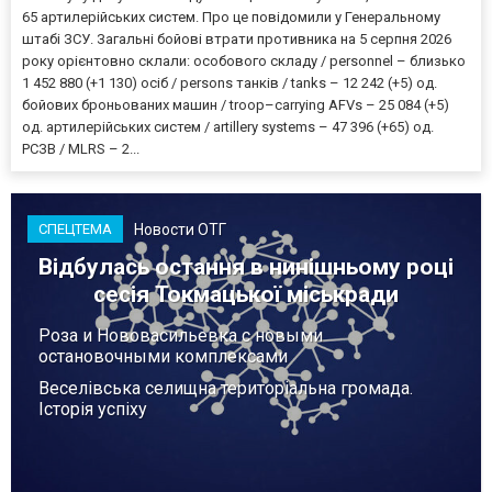
65 артилерійських систем. Про це повідомили у Генеральному
штабі ЗСУ. Загальні бойові втрати противника на 5 серпня 2026
року орієнтовно склали: особового складу / personnel – близько
1 452 880 (+1 130) осіб / persons танків / tanks – 12 242 (+5) од.
бойових броньованих машин / troop–carrying AFVs – 25 084 (+5)
од. артилерійських систем / artillery systems – 47 396 (+65) од.
РСЗВ / MLRS – 2...
Новости ОТГ
СПЕЦТЕМА
Відбулась остання в нинішньому році
сесія Токмацької міськради
Роза и Нововасильевка с новыми
остановочными комплексами
Веселівська селищна територіальна громада.
Історія успіху