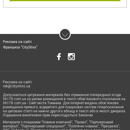
Реклама на сайті
Франшиза "CitySites"
Реклама на сайті:
rek@citysites.ua
Допускається цитування матеріалів без отримання попередньої згоди
06178.com.ua за умови розміщення в тексті обов'язкового посилання на
06178.com.ua - Сайт міста Токмака. Для інтернет-видань обов'язкове
розміщення прямого, відкритого для пошукових систем гіперпосилання
на цитовані статті не нижче другого абзацу в тексті або в якості джерела.
Порушення виняткових прав переслідується Законом.
Матеріали з плашками "Новини компаній", "Промо", "Партнерський
матеріал", "Партнерський спецпроєкт", "Політичні новини", "Пресреліз",