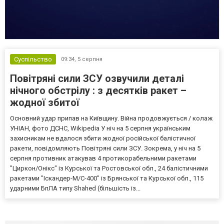
Суспільство
09:34,
5 серпня
Повітряні сили ЗСУ озвучили деталі
нічного обстрілу : з десятків ракет –
жодної збитої
Основний удар припав на Київщину. Війна продовжується / колаж
УНІАН, фото ДСНС, Wikipedia У ніч на 5 серпня українським
захисникам не вдалося збити жодної російської балістичної
ракети, повідомляють Повітряні сили ЗСУ. Зокрема, у ніч на 5
серпня противник атакував 4 протикорабельними ракетами
"Циркон/Онікс" із Курської та Ростовської обл., 24 балістичними
ракетами "Іскандер-М/С-400" із Брянської та Курської обл., 115
ударними БпЛА типу Shahed (більшість із...