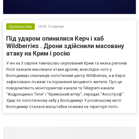
Суспільство
10:37,
3 серпня
Під ударом опинилися Керч і хаб
Wildberries . Дрони здійснили масовану
атаку на Крим і росію
У ніч на 3 серпня тимчасово окупований Крим та низка регіонів
Росії зазнали масованої атаки дронів, внаслідок чого у
Володимирі спалахнув логістичний центр Wildberries, а в Керчі
зафіксовано пожежі та поранення місцевого жителя. Про це
повідомляють моніторингові канали та Telegram-канали
"Андрющенко Time" і "Кримський вітер", передає "Апостроф".
Удар по логістичному хабу у Володимирі У російському місті
Володимир сталася масштабна пожежа на території логіс...