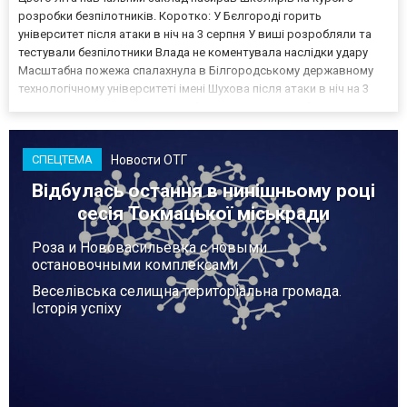
розробки безпілотників. Коротко: У Бєлгороді горить
університет після атаки в ніч на 3 серпня У виші розробляли та
тестували безпілотники Влада не коментувала наслідки удару
Масштабна пожежа спалахнула в Білгородському державному
технологічному університеті імені Шухова після атаки в ніч на 3
серпня - у цьому закладі розробляли та тестували безпілотники.
Як пише російський Telegram-канал Astra, наслі...
Новости ОТГ
СПЕЦТЕМА
Відбулась остання в нинішньому році
сесія Токмацької міськради
Роза и Нововасильевка с новыми
остановочными комплексами
Веселівська селищна територіальна громада.
Історія успіху