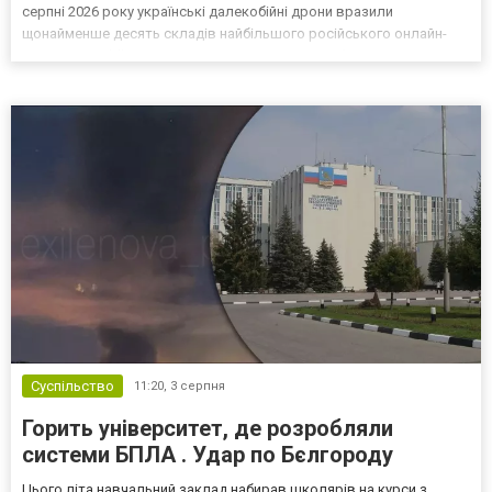
серпні 2026 року українські далекобійні дрони вразили
щонайменше десять складів найбільшого російського онлайн-
рітейлера Wildberries, спровокувавши масштабні пожежі. Поки
Кремль заперечує роль компанії в постачанні тов...
Суспільство
11:20,
3 серпня
Горить університет, де розробляли
системи БПЛА . Удар по Бєлгороду
Цього літа навчальний заклад набирав школярів на курси з