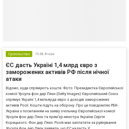
Суспільство
15:28,
Вчора
ЄС дасть Україні 1,4 млрд євро з
заморожених активів РФ після нічної
атаки
Відомо, куди спрямують кошти. Фото: Президентка Європейської
комісії Урсула фон дер Ляєн (Getty Images) Європейський Союз
спрямує Україні 1,4 мільярда євро з доходів заморожених
активів Росії. Кошти підуть на оборону. Про це повідомляє РБК-
Україна з посиланням на заяву очільниці Європейської комісії
Урсули фон дер Ляєн та прем'єр-міністра України Сергія
Корецького. Фон дер Ляєн: Росія має заплатити за руйнування
Урсула фон дер Ляєн заявила, що ЄС надасть У...