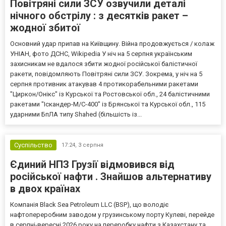
Повітряні сили ЗСУ озвучили деталі
нічного обстрілу : з десятків ракет –
жодної збитої
Основний удар припав на Київщину. Війна продовжується / колаж
УНІАН, фото ДСНС, Wikipedia У ніч на 5 серпня українським
захисникам не вдалося збити жодної російської балістичної
ракети, повідомляють Повітряні сили ЗСУ. Зокрема, у ніч на 5
серпня противник атакував 4 протикорабельними ракетами
"Циркон/Онікс" із Курської та Ростовської обл., 24 балістичними
ракетами "Іскандер-М/С-400" із Брянської та Курської обл., 115
ударними БпЛА типу Shahed (більшість із...
Суспільство
17:24,
3 серпня
Єдиний НПЗ Грузії відмовився від
російської нафти . Знайшов альтернативу
в двох країнах
Компанія Black Sea Petroleum LLC (BSP), що володіє
нафтопереробним заводом у грузинському порту Кулеві, перейде
в серпні-вересні 2026 року на переробку нафти з Казахстану та