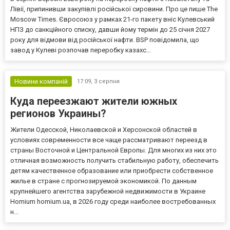
Лівії, припинивши закупівлі російської сировини. Про це пише The
Moscow Times. Євросоюз у рамках 21-го пакету вніс Кулевський
НПЗ до санкційного списку, давши йому термін до 25 січня 2027
року для відмови від російської нафти. BSP повідомила, що
завод у Кулеві розпочав переробку казахс...
Новини компаній
17:09,
3 серпня
Куда переезжают жители южных
регионов Украины?
Жители Одесской, Николаевской и Херсонской областей в
условиях современности все чаще рассматривают переезд в
страны Восточной и Центральной Европы. Для многих из них это
отличная возможность получить стабильную работу, обеспечить
детям качественное образование или приобрести собственное
жилье в стране с прогнозируемой экономикой. По данным
крупнейшего агентства зарубежной недвижимости в Украине
Homium homium.ua, в 2026 году среди наиболее востребованных
н...