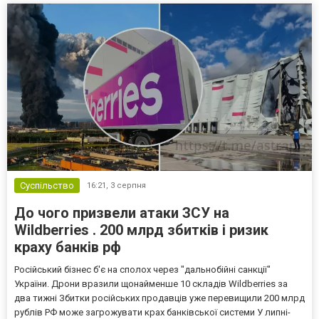
Суспільство
16:21,
3 серпня
До чого призвели атаки ЗСУ на
Wildberries . 200 млрд збитків і ризик
краху банків рф
Російський бізнес б'є на сполох через "дальнобійні санкції"
України. Дрони вразили щонайменше 10 складів Wildberries за
два тижні Збитки російських продавців уже перевищили 200 млрд
рублів РФ може загрожувати крах банківської системи У липні-