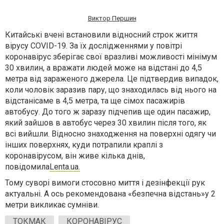
Виктор Першин
Китайські вчені встановили відносний строк життя
в
ірусу C
O
VID-19. За їх дослідженнями у повітрі
коронавірус зберігає свої вразливі можливості мінімум
30 хвилин, а вражати людей може на відстані до 4,5
метра від зараженого джерела. Це підтвердив випадок,
коли чоловік заразив пару, що знаходилась від нього на
відстанісаме в 4,5 метра, та ще сімох пасажирів
автобусу. До того ж заразу підчепив ще один пасажир,
який зайшов в автобус через 30 хвилин після того, як
всі вийшли. Відносно знаходження на поверхні одягу чи
інших поверхнях, куди потрапили краплі з
коронавірусом, він живе кілька днів,
повідомила
Lenta
.
ua.
Тому суворі вимоги стосовно миття і дезінфекції рук
актуальні. А ось рекомендована «безпечна відстань»у 2
метри викликає сумніви.
ТОКМАК
КОРОНАВІРУС