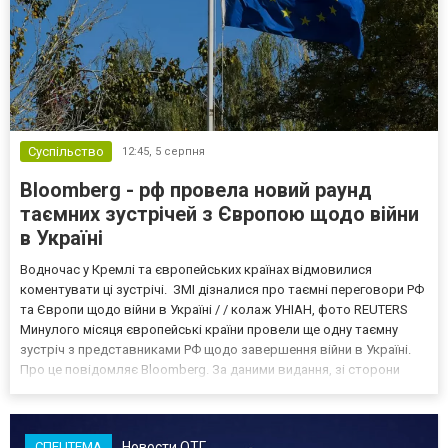
Суспільство
12:45,
5 серпня
Bloomberg - рф провела новий раунд
таємних зустрічей з Європою щодо війни
в Україні
Водночас у Кремлі та європейських країнах відмовилися
коментувати ці зустрічі. ЗМІ дізналися про таємні переговори РФ
та Європи щодо війни в Україні / / колаж УНІАН, фото REUTERS
Минулого місяця європейські країни провели ще одну таємну
зустріч з представниками РФ щодо завершення війни в Україні.
Про це повідомляє Bloomberg. За даними видання, зі сторони
Європи до цих переговорів долучилися колишні
високопосадовці Великої Британії, Франції, Німеччини та Р...
Новости ОТГ
СПЕЦТЕМА