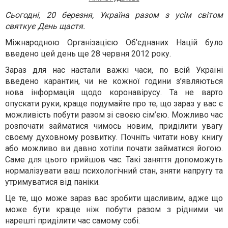
Сьогодні, 20 березня, Україна разом з усім світом
святкує День щастя.
Міжнародною Організацією Об'єднаних Націй було
введено цей день ще 28 червня 2012 року.
Зараз для нас настали важкі часи, по всій Україні
введено карантин, чи не кожної години з’являються
нова інформація щодо коронавірусу. Та не варто
опускати руки, краще подумайте про те, що зараз у вас є
можливість побути разом зі своєю сім’єю. Можливо час
розпочати займатися чимось новим, приділити увагу
своєму духовному розвитку. Почніть читати нову книгу
або можливо ви давно хотіли почати займатися йогою.
Саме для цього прийшов час. Такі заняття допоможуть
нормалізувати ваш психологічний стан, зняти напругу та
утримуватися від паніки.
Це те, що може зараз вас зробити щасливим, адже що
може бути краще ніж побути разом з рідними чи
нарешті приділити час самому собі.