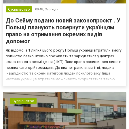
Суспільство
09:48,
Сьогодні
До Сейму подано новий законопроєкт . У
Польщі планують повернути українцям
право на отримання окремих видів
допомог
Як відомо, з 1 липня цього року у Польщі українці втратили змогу
повністю безкоштовно проживати та харчуватися у центрах
колективного розміщення (ЦКП). Таке право залишилося лише в
певних категорій громадян. До них потрапили: вагітні, люди з
інвалідністю та окремі категорії людей похилого віку. Інша
частина українців втратила можливість скористатися такою
допомогою. Як повідомляє maney.pl, Ліва партія Польщі (Klub
Lewica) 3 липня подали законопроєкт, котри...
Суспільство