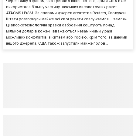
Через війну з Іраном, яка триває з кінця лютого, армія США вже
використала більшу частину наземних високоточних ракет
ATACMS і PrSM. За словами джерел агентства Reuters, Сполучені
Штати розгорнули майже всі свої ракети класу «земля – земля».
Ці високотехнологічні зразки озброєння коштують понад
мільйон доларів кожен і вважаються незамінними у разі
можливих конфліктів із Китаєм або Росією. Крім того, за даними
іншого джерела, США також запустили майже полов...