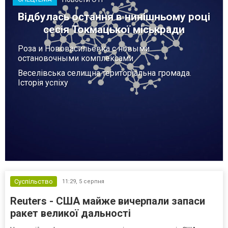
Відбулась остання в нинішньому році
сесія Токмацької міськради
Роза и Нововасильевка с новыми
остановочными комплексами
Веселівська селищна територіальна громада.
Історія успіху
Суспільство
11:29,
5 серпня
Reuters - США майже вичерпали запаси
ракет великої дальності