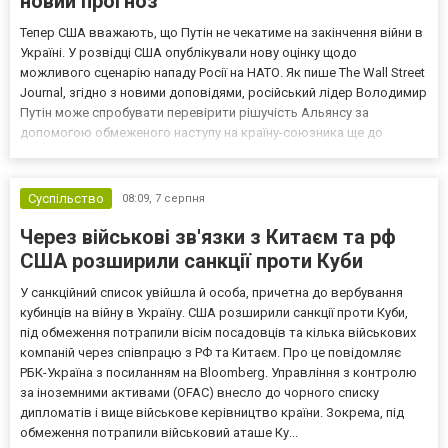
новий прогноз
Тепер США вважають, що Путін не чекатиме на закінчення війни в
Україні. У розвідці США опублікували нову оцінку щодо
можливого сценарію нападу Росії на НАТО. Як пише The Wall Street
Journal, згідно з новими доповідями, російський лідер Володимир
Путін може спробувати перевірити рішучість Альянсу за
допомогою обмеженого наступу на країну-союзника ще до
закінчення війни в Україні. Ці нові оцінки з’явилися на тлі нестачі
деяких критично важливих боєприпасів,...
Суспільство
08:09,
7 серпня
Через військові зв'язки з Китаєм та рф
США розширили санкції проти Куби
У санкційний список увійшла й особа, причетна до вербування
кубинців на війну в Україну. США розширили санкції проти Куби,
під обмеження потрапили вісім посадовців та кілька військових
компаній через співпрацю з РФ та Китаєм. Про це повідомляє
РБК-Україна з посиланням на Bloomberg. Управління з контролю
за іноземними активами (OFAC) внесло до чорного списку
дипломатів і вище військове керівництво країни. Зокрема, під
обмеження потрапили військовий аташе Ку...