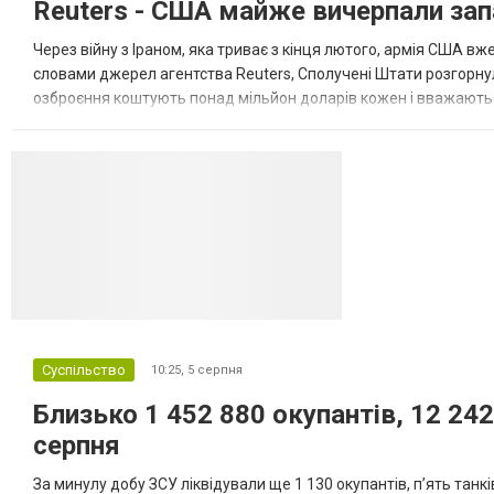
Reuters - США майже вичерпали зап
Великої Британії, Франції, Німеччини та Р...
Через війну з Іраном, яка триває з кінця лютого, армія США 
словами джерел агентства Reuters, Сполучені Штати розгорнули
озброєння коштують понад мільйон доларів кожен і вважаються 
даними іншого джерела, США також запустили майже полов...
Суспільство
10:25,
5 серпня
Близько 1 452 880 окупантів, 12 242
серпня
За минулу добу ЗСУ ліквідували ще 1 130 окупантів, пʼять танк