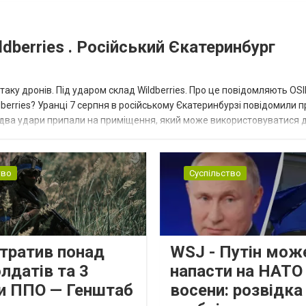
dberries . Російський Єкатеринбург
таку дронів. Під ударом склад Wildberries. Про це повідомляють OS
berries? Уранці 7 серпня в російському Єкатеринбурзі повідомили п
 два удари припали на приміщення, який може використовуватися 
тво
Суспільство
втратив понад
WSJ - Путін мож
лдатів та 3
напасти на НАТО
и ППО — Генштаб
восени: розвідк