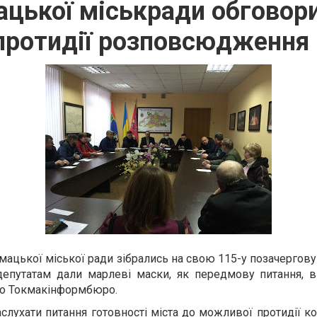
цької міськради обговор
протидії розповсюдження 
мацької міської ради зібрались на свою 115-у позачергову
 депутатам дали марлеві маски, як передмову питання, 
ло Токмакінформбюро.
слухати питання готовності міста до можливої протидії ко