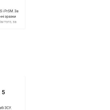
 і PrSM. За
чні зразки
м того, за
Відбулась
остання
Новости
в
СПЕЦТЕМА
ОТГ
 5
нинішньому
році
абі ЗСУ.