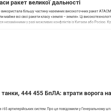
аси ракет великої дальності
вже використала більшу частину наземних високоточних ракет ATACMS
 майже всі свої ракети класу «земля – земля». Ці високотехнологі
незамінними у разі можливих конфліктів із Китаєм або Росією. Крі
 танки, 444 455 БпЛА: втрати ворога на
ів і 65 артилерійських систем. Про це повідомили у Генеральному шт