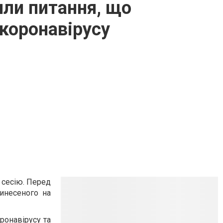
или питання, що
коронавірусу
 сесію. Перед
винесеного на
ронавірусу та