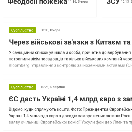
Феодосії пожежа
ЗСУ
11:16,
Вчора
10:13,
Суспільство
08:09,
Вчора
Через військові зв'язки з Китаєм т
У санкційний список увійшла й особа, причетна до вербування 
потрапили вісім посадовців та кілька військових компаній чер
Bloomberg. Управління з контролю за іноземними активами (OF
Зокрема, під обмеження потрапили військовий аташе Ку...
Суспільство
15:28,
5 серпня
ЄС дасть Україні 1,4 млрд євро з з
Відомо, куди спрямують кошти. Фото: Президентка Європейсько
Україні 1,4 мільярда євро з доходів заморожених активів Росі
заяву очільниці Європейської комісії Урсули фон дер Ляєн та п
за руйнування Урсула фон дер Ляєн заявила, що ЄС надасть У..