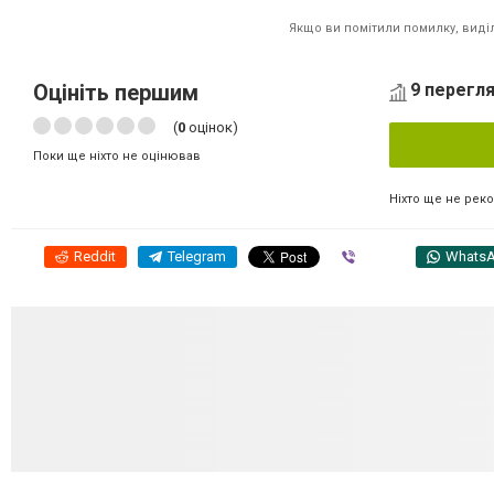
Якщо ви помітили помилку, виділі
Оцініть першим
9 перегля
(
0
оцінок)
Поки ще ніхто не оцінював
Ніхто ще не рек
Reddit
Telegram
Viber
Whats