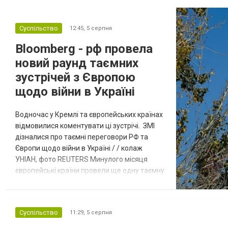
Суспільство
12:45,
5 серпня
Bloomberg - рф провела
новий раунд таємних
зустрічей з Європою
щодо війни в Україні
Водночас у Кремлі та європейських країнах
відмовилися коментувати ці зустрічі. ЗМІ
дізналися про таємні переговори РФ та
Європи щодо війни в Україні / / колаж
УНІАН, фото REUTERS Минулого місяця
європейські країни провели ще одну таємну
зустріч з представниками РФ щодо
завершення війни в Україні. Про це
повідомляє Bloomberg. За даними видання,
Суспільство
11:29,
5 серпня
зі сторони Європи до цих переговорів
долучилися колишні високопосадовці