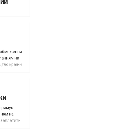
вий
д обмеження
иланням на
цтво країни.
ки
спрямує
нням на
є заплатити