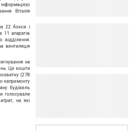
 інформацією
ання Віталія
а 22 бокси і
є 11 апаратів
о відділення.
на вентиляція
сигнування на
ень. Це кошти
розвитку (278
до капремонту
тану будівель
ти голосували
трат, на які