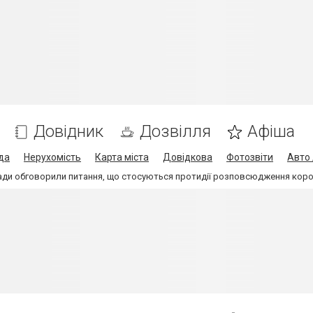
Довідник
Дозвілля
Афіша
да
Нерухомість
Карта міста
Довідкова
Фотозвіти
Авто 
ади обговорили питання, що стосуються протидії розповсюдження коро