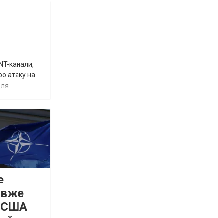
INT-канали,
ро атаку на
для
е
 вже
а США