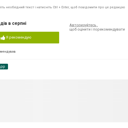
ть необхідний текст і натисніть Ctrl + Enter, щоб повідомити про це редакцію
дів в серпні
Авторизуйтесь
,
щоб оцінити і порекомендувати
Я рекомендую
омендував
App