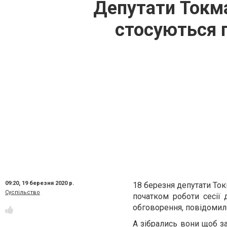
Депутати Токма
стосуються 
09:20,
19 березня 2020 р.
18 березня депутати Ток
Суспільство
початком роботи сесії
обговорення, повідоми
А зібрались вони щоб за