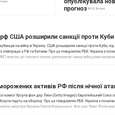
опублікувала но
Вчора
прогноз
09:52,
Вчора
а рф США розширили санкції проти Куби
кубинців на війну в Україну. США розширили санкції проти Куби, пі
ез співпрацю з РФ та Китаєм. Про це повідомляє РБК-Україна з пос
AC) внесло до чорного списку дипломатів і вище військове керівни
аморожених активів РФ після нічної ата
ї комісії Урсула фон дер Ляєн (Getty Images) Європейський Союз 
ї. Кошти підуть на оборону. Про це повідомляє РБК-Україна з посила
рем'єр-міністра України Сергія Корецького. Фон дер Ляєн: Росія ма
.