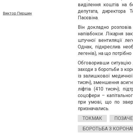
виділення коштів на б
депутата, директора Т
Виктор Першин
Пасєвіна.
Він докладно розповів
напівбокси. Лікарня за
штучної вентиляції ле
Однак, підкреслив нео
легенів), на що потрібно
Обговоривши ситуацію 
заходи з боротьби з ко
із залишкової медичної
тисяч), зменшення асиг
ліфтів (410 тисяч); пі
соцсфери – капітальног
при умові, що по звер
призначались.
ТОКМАК
ПОЗАЧЕ
БОРОТЬБА З КОРОНА