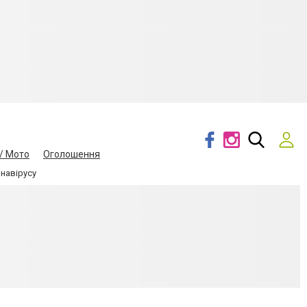
/ Мото
Оголошення
навірусу