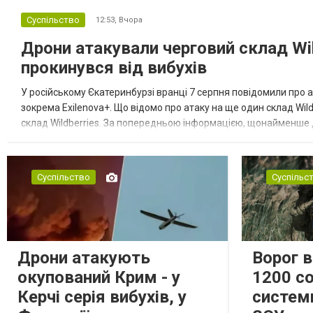
Суспільство
12:53,
Вчора
Дрони атакували черговий склад Wil
прокинувся від вибухів
У російському Єкатеринбурзі вранці 7 серпня повідомили про а
зокрема Exilenova+. Що відомо про атаку на ще один склад Wild
склад Wildberries. За попередньою інформацією, щонайменше
посилення російської армії. Росіяни втікають зі складу після а...
Суспільство
Суспільс
Дрони атакують
Ворог 
окупований Крим - у
1200 со
Керчі серія вибухів, у
систем