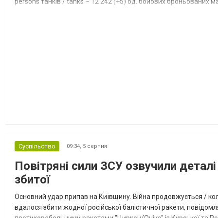
persons танків / tanks – 12 242 (+5) од. бойових броньованих маш
systems – 47 396 (+65) од. РСЗВ / MLRS – 2...
Суспільство
09:34,
5 серпня
Повітряні сили ЗСУ озвучили деталі 
збитої
Основний удар припав на Київщину. Війна продовжується / кол
вдалося збити жодної російської балістичної ракети, повідомля