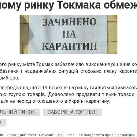
ному ринку Токмака обмеж
го ринку міста Токмак забезпечило виконання рішення ком
 безпеки і надзвичайних ситуацій стосовно плану каранти
рмбюро.
опереджено, що з 19 березня на ринку вводиться тимчасов
ою групою товарів. Дозволено продавати тільки товари 
ться не період оголошеного в Україні карантину.
АЛЬНИЙ РИНОК
ЗАБОРОНА ТОРГІВЛІ
И
ть необхідний текст і натисніть Ctrl + Enter, щоб повідомити про це редакцію