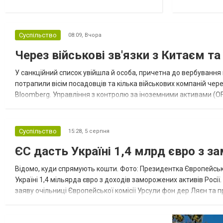
Суспільство
08:09,
Вчора
Через військові зв'язки з Китаєм т
У санкційний список увійшла й особа, причетна до вербування 
потрапили вісім посадовців та кілька військових компаній чер
Bloomberg. Управління з контролю за іноземними активами (OF
Зокрема, під обмеження потрапили військовий аташе Ку...
Суспільство
15:28,
5 серпня
ЄС дасть Україні 1,4 млрд євро з з
Відомо, куди спрямують кошти. Фото: Президентка Європейсько
Україні 1,4 мільярда євро з доходів заморожених активів Росі
заяву очільниці Європейської комісії Урсули фон дер Ляєн та п
за руйнування Урсула фон дер Ляєн заявила, що ЄС надасть У..