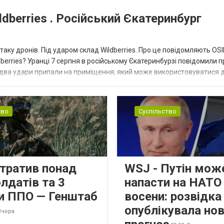
dberries . Російський Єкатеринбург
таку дронів. Під ударом склад Wildberries. Про це повідомляють OS
berries? Уранці 7 серпня в російському Єкатеринбурзі повідомили п
 два удари припали на приміщення, який може використовуватися 
тво
Суспільство
втратив понад
WSJ - Путін мож
лдатів та 3
напасти на НАТО
и ППО — Генштаб
восени: розвідк
опублікувала но
Вчора