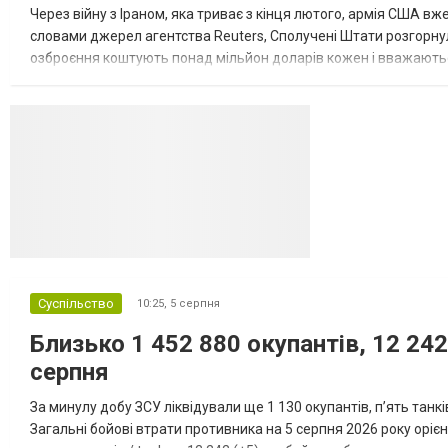
Через війну з Іраном, яка триває з кінця лютого, армія США 
словами джерел агентства Reuters, Сполучені Штати розгорнули
озброєння коштують понад мільйон доларів кожен і вважаються 
даними іншого джерела, США також запустили майже полов...
Суспільство
10:25,
5 серпня
Близько 1 452 880 окупантів, 12 242
серпня
За минулу добу ЗСУ ліквідували ще 1 130 окупантів, пʼять танк
Загальні бойові втрати противника на 5 серпня 2026 року орієнт