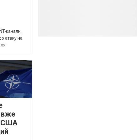
INT-канали,
ро атаку на
для
е
 вже
а США
вий