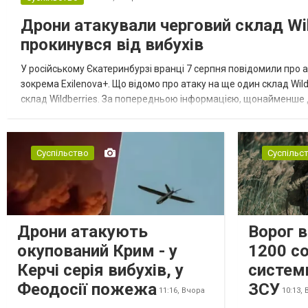
Дрони атакували черговий склад Wil
прокинувся від вибухів
У російському Єкатеринбурзі вранці 7 серпня повідомили про а
зокрема Exilenova+. Що відомо про атаку на ще один склад Wild
склад Wildberries. За попередньою інформацією, щонайменше
посилення російської армії. Росіяни втікають зі складу після а...
Суспільство
Суспільс
Дрони атакують
Ворог 
окупований Крим - у
1200 со
Керчі серія вибухів, у
систем
Феодосії пожежа
ЗСУ
11:16,
Вчора
10:13,