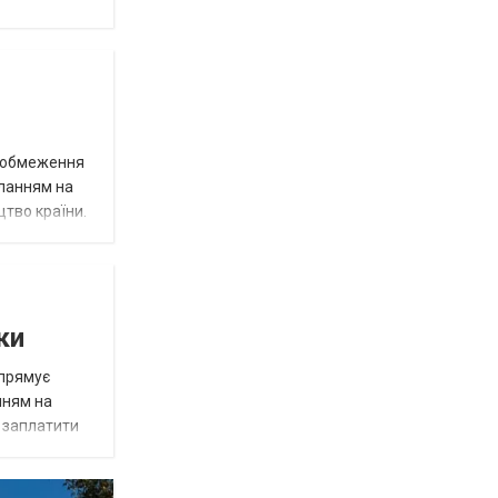
д обмеження
иланням на
цтво країни.
ки
спрямує
нням на
є заплатити