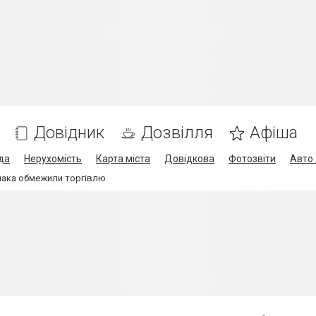
Довідник
Дозвілля
Афіша
да
Нерухомість
Карта міста
Довідкова
Фотозвіти
Авто 
мака обмежили торгівлю