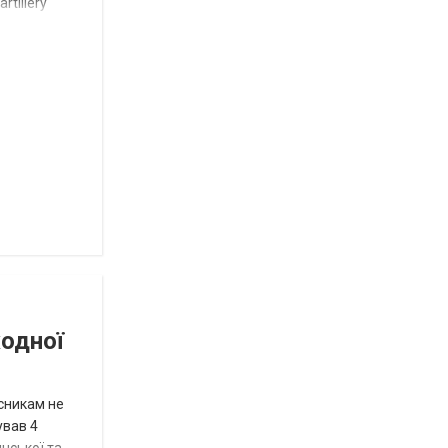
rtillery
Токмацької
міськради
Роза
и
Нововасильевка
с
новыми
остановочными
комплексами
Веселівська
селищна
територіальна
громада.
Історія
успіху
жодної
исникам не
ував 4