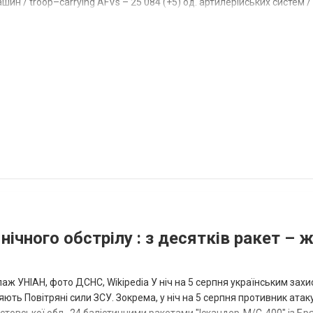
ин / troop–carrying AFVs – 25 084 (+5) од. артилерійських систем / a
нічного обстрілу : з десятків ракет – 
аж УНІАН, фото ДСНС, Wikipedia У ніч на 5 серпня українським зах
ють Повітряні сили ЗСУ. Зокрема, у ніч на 5 серпня противник атак