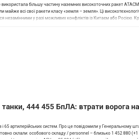
вже використала більшу частину наземних високоточних ракет ATACMS
 майже всі свої ракети класу «земля – земля». Ці високотехнологі
незамінними у разі можливих конфліктів із Китаєм або Росією. Крі
 танки, 444 455 БпЛА: втрати ворога на
ів і 65 артилерійських систем. Про це повідомили у Генеральному шт
овно склали: особового складу / personnel – близько 1 452 880 (+1 1