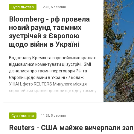
Суспільство
12:45,
5 серпня
Bloomberg - рф провела
новий раунд таємних
зустрічей з Європою
щодо війни в Україні
Водночас у Кремлі та європейських країнах
відмовилися коментувати ці зустрічі. ЗМІ
дізналися про таємні переговори РФ та
Європи щодо війни в Україні / / колаж
УНІАН, фото REUTERS Минулого місяця
європейські країни провели ще одну таємну
зустріч з представниками РФ щодо
завершення війни в Україні. Про це
повідомляє Bloomberg. За даними видання,
Суспільство
11:29,
5 серпня
зі сторони Європи до цих переговорів
долучилися колишні високопосадовці
Reuters - США майже вичерпали зап
Великої Британії, Франції, Німеччини та Р...