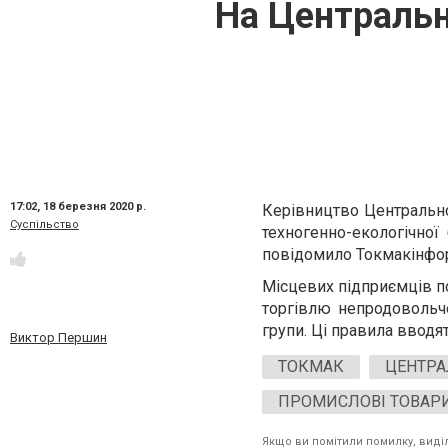
На Централь
17:02,
18 березня 2020 р.
Керівництво Центрально
Суспільство
техногенно-екологічної
повідомило Токмакінфо
Місцевих підприємців п
торгівлю непродовольч
групи. Ці правила вводя
Виктор Першин
ТОКМАК
ЦЕНТР
ПРОМИСЛОВІ ТОВАР
Якщо ви помітили помилку, виділі