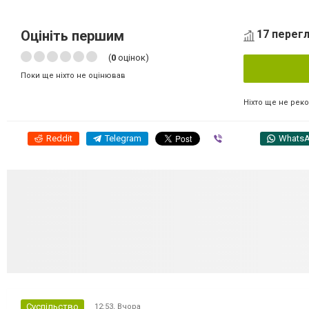
Оцініть першим
17 перегл
(
0
оцінок)
Поки ще ніхто не оцінював
Ніхто ще не рек
Reddit
Telegram
Viber
Whats
Суспільство
12:53,
Вчора