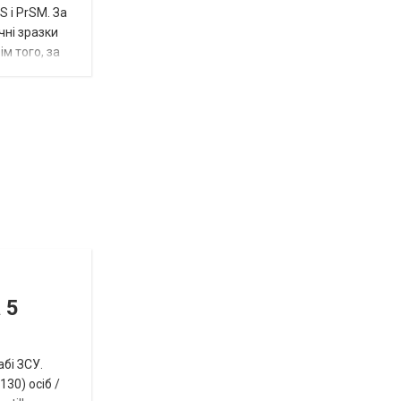
 і PrSM. За
чні зразки
м того, за
Відбулась
остання
Новости
в
СПЕЦТЕМА
ОТГ
 5
нинішньому
році
абі ЗСУ.
сесія
30) осіб /