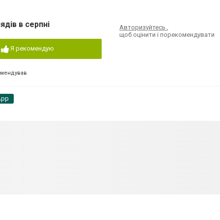
ядів в серпні
Авторизуйтесь
,
щоб оцінити і порекомендувати
Я рекомендую
омендував
App