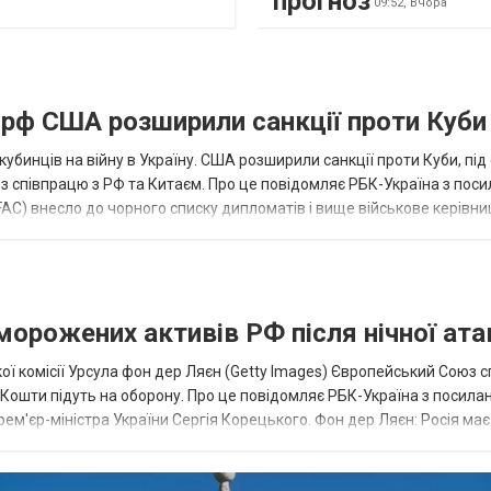
прогноз
09:52,
Вчора
а рф США розширили санкції проти Куби
кубинців на війну в Україну. США розширили санкції проти Куби, пі
ез співпрацю з РФ та Китаєм. Про це повідомляє РБК-Україна з пос
AC) внесло до чорного списку дипломатів і вище військове керівни
аморожених активів РФ після нічної ата
ї комісії Урсула фон дер Ляєн (Getty Images) Європейський Союз 
ї. Кошти підуть на оборону. Про це повідомляє РБК-Україна з посила
рем'єр-міністра України Сергія Корецького. Фон дер Ляєн: Росія ма
.