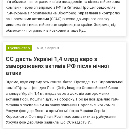
під обмеження потрапили вісім посадовців та кілька військових
компаній через співпрацю з РФ та Китаєм. Про це повідомляє
РБК-Україна з посиланням на Bloomberg. Управління з контролю
за іноземними активами (OFAC) внесло до чорного списку
дипломатів і вище військове керівництво країни. Зокрема, під
обмеження потрапили військовий аташе Ку...
Суспільство
15:28,
5 серпня
ЄС дасть Україні 1,4 млрд євро з
заморожених активів РФ після нічної
атаки
Відомо, куди спрямують кошти. Фото: Президентка Європейської
комісії Урсула фон дер Ляєн (Getty Images) Європейський Союз
спрямує Україні 1,4 мільярда євро з доходів заморожених
активів Росії. Кошти підуть на оборону. Про це повідомляє РБК-
Україна з посиланням на заяву очільниці Європейської комісії
Урсули фон дер Ляєн та прем'єр-міністра України Сергія
Корецького. Фон дер Ляєн: Росія має заплатити за руйнування
Урсула фон дер Ляєн заявила, що ЄС надасть У...