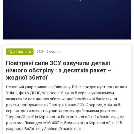
Суспільство
09:34,
5 серпня
Повітряні сили ЗСУ озвучили деталі
нічного обстрілу : з десятків ракет –
жодної збитої
Основний удар припав на Київщину. Війна продовжується / колаж
УНІАН, фото ДСНС, Wikipedia У ніч на 5 серпня українським
захисникам не вдалося збити жодної російської балістичної
ракети, повідомляють Повітряні сили ЗСУ. Зокрема, у ніч на 5
серпня противник атакував 4 протикорабельними ракетами
"Циркон/Онікс" із Курської та Ростовської обл., 24 балістичними
ракетами "Іскандер-М/С-400" із Брянської та Курської обл., 115
ударними БпЛА типу Shahed (більшість із...