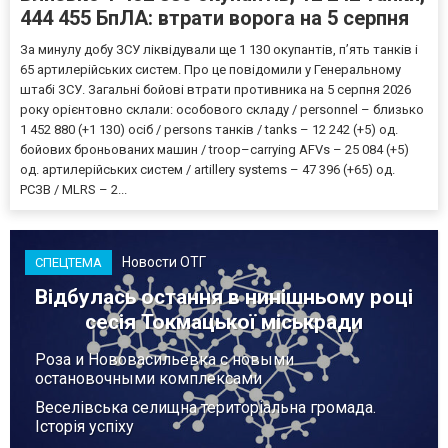
444 455 БпЛА: втрати ворога на 5 серпня
За минулу добу ЗСУ ліквідували ще 1 130 окупантів, пʼять танків і
65 артилерійських систем. Про це повідомили у Генеральному
штабі ЗСУ. Загальні бойові втрати противника на 5 серпня 2026
року орієнтовно склали: особового складу / personnel – близько
1 452 880 (+1 130) осіб / persons танків / tanks – 12 242 (+5) од.
бойових броньованих машин / troop–carrying AFVs – 25 084 (+5)
од. артилерійських систем / artillery systems – 47 396 (+65) од.
РСЗВ / MLRS – 2...
Новости ОТГ
СПЕЦТЕМА
Відбулась остання в нинішньому році
сесія Токмацької міськради
Роза и Нововасильевка с новыми
остановочными комплексами
Веселівська селищна територіальна громада.
Історія успіху