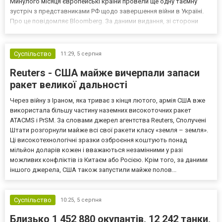
Минулого місяця європейські країни провели ще одну таємну
зустріч з представниками РФ щодо завершення війни в Україні.
Про це повідомляє Bloomberg. За даними видання, зі сторони
Європи до цих переговорів долучилися колишні
високопосадовці Великої Британії, Франції, Німеччини та Р...
Суспільство
11:29,
5 серпня
Reuters - США майже вичерпали запаси
ракет великої дальності
Через війну з Іраном, яка триває з кінця лютого, армія США вже
використала більшу частину наземних високоточних ракет
ATACMS і PrSM. За словами джерел агентства Reuters, Сполучені
Штати розгорнули майже всі свої ракети класу «земля – земля».
Ці високотехнологічні зразки озброєння коштують понад
мільйон доларів кожен і вважаються незамінними у разі
можливих конфліктів із Китаєм або Росією. Крім того, за даними
іншого джерела, США також запустили майже полов...
Суспільство
10:25,
5 серпня
Близько 1 452 880 окупантів, 12 242 танки,