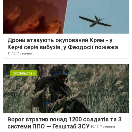
Дрони атакують окупований Крим - у
Керчі серія вибухів, у Феодосії пожежа
11:16,
7 серпня
Суспільство
Ворог втратив понад 1200 солдатів та 3
системи ППО — Генштаб ЗСУ
10:13,
7 серпня