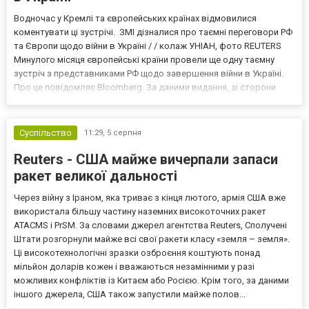
Водночас у Кремлі та європейських країнах відмовилися
коментувати ці зустрічі. ЗМІ дізналися про таємні переговори РФ
та Європи щодо війни в Україні / / колаж УНІАН, фото REUTERS
Минулого місяця європейські країни провели ще одну таємну
зустріч з представниками РФ щодо завершення війни в Україні.
Про це повідомляє Bloomberg. За даними видання, зі сторони
Європи до цих переговорів долучилися колишні
високопосадовці Великої Британії, Франції, Німеччини та Р...
Суспільство
11:29,
5 серпня
Reuters - США майже вичерпали запаси
ракет великої дальності
Через війну з Іраном, яка триває з кінця лютого, армія США вже
використала більшу частину наземних високоточних ракет
ATACMS і PrSM. За словами джерел агентства Reuters, Сполучені
Штати розгорнули майже всі свої ракети класу «земля – земля».
Ці високотехнологічні зразки озброєння коштують понад
мільйон доларів кожен і вважаються незамінними у разі
можливих конфліктів із Китаєм або Росією. Крім того, за даними
іншого джерела, США також запустили майже полов...