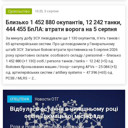
Суспільство
10:25,
5 серпня
Близько 1 452 880 окупантів, 12 242 танки,
444 455 БпЛА: втрати ворога на 5 серпня
За минулу добу ЗСУ ліквідували ще 1 130 окупантів, пʼять танків і
65 артилерійських систем. Про це повідомили у Генеральному
штабі ЗСУ. Загальні бойові втрати противника на 5 серпня 2026
року орієнтовно склали: особового складу / personnel – близько
1 452 880 (+1 130) осіб / persons танків / tanks – 12 242 (+5) од.
бойових броньованих машин / troop–carrying AFVs – 25 084 (+5)
од. артилерійських систем / artillery systems – 47 396 (+65) од.
РСЗВ / MLRS – 2...
Новости ОТГ
СПЕЦТЕМА
Відбулась остання в нинішньому році
сесія Токмацької міськради
Роза и Нововасильевка с новыми