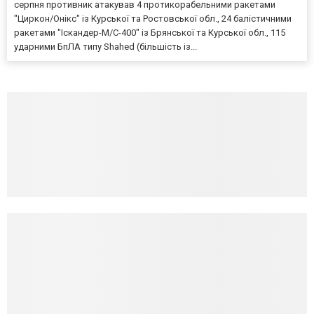
серпня противник атакував 4 протикорабельними ракетами
"Циркон/Онікс" із Курської та Ростовської обл., 24 балістичними
ракетами "Іскандер-М/С-400" із Брянської та Курської обл., 115
ударними БпЛА типу Shahed (більшість із...