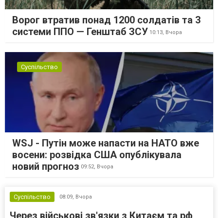
Ворог втратив понад 1200 солдатів та 3
системи ППО — Генштаб ЗСУ
10:13,
Вчора
Суспільство
WSJ - Путін може напасти на НАТО вже
восени: розвідка США опублікувала
новий прогноз
09:52,
Вчора
Суспільство
08:09,
Вчора
Через військові зв'язки з Китаєм та рф