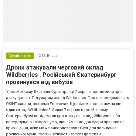
Суспільство
12:53,
Вчора
Дрони атакували черговий склад
Wildberries . Російський Єкатеринбург
прокинувся від вибухів
У російському Єкатеринбурзі вранці 7 серпня повідомили про
атаку дронів. Під ударом склад Wildberries. Про це повідомляють
OSINT-канали, зокрема Exilenova+. Що відомо про атаку на ще
один склад Wildberries? Уранці 7 серпня в російському
Єкатеринбурзі повідомили про атаку на склад Wildberries. За
попередньою інформацією, щонайменше два удари припали на
приміщення, який може використовуватися для посилення
російської армії. Росіяни втікають зі складу після а...