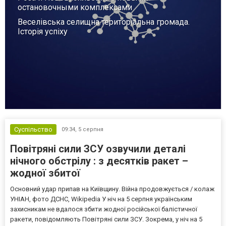
остановочными комплексами
Веселівська селищна територіальна громада.
Історія успіху
Суспільство
09:34,
5 серпня
Повітряні сили ЗСУ озвучили деталі
нічного обстрілу : з десятків ракет –
жодної збитої
Основний удар припав на Київщину. Війна продовжується / колаж
УНІАН, фото ДСНС, Wikipedia У ніч на 5 серпня українським
захисникам не вдалося збити жодної російської балістичної
ракети, повідомляють Повітряні сили ЗСУ. Зокрема, у ніч на 5