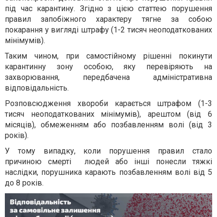
під час карантину. Згідно з цією статтею порушення
правил запобіжного характеру тягне за собою
покарання у вигляді штрафу (1-2 тисяч неоподаткованих
мінімумів).
Таким чином, при самостійному рішенні покинути
карантинну зону особою, яку перевіряють на
захворювання, передбачена адміністративна
відповідальність.
Розповсюдження хвороби карається штрафом (1-3
тисяч неоподаткованих мінімумів), арештом (від 6
місяців), обмеженням або позбавленням волі (від 3
років).
У тому випадку, коли порушення правил стало
причиною смерті людей або інші понесли тяжкі
наслідки, порушника карають позбавленням волі від 5
до 8 років.