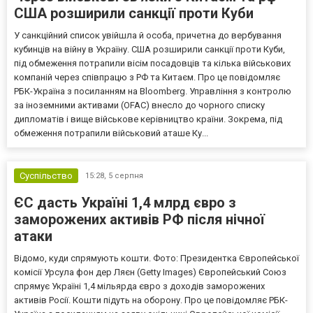
США розширили санкції проти Куби
У санкційний список увійшла й особа, причетна до вербування
кубинців на війну в Україну. США розширили санкції проти Куби,
під обмеження потрапили вісім посадовців та кілька військових
компаній через співпрацю з РФ та Китаєм. Про це повідомляє
РБК-Україна з посиланням на Bloomberg. Управління з контролю
за іноземними активами (OFAC) внесло до чорного списку
дипломатів і вище військове керівництво країни. Зокрема, під
обмеження потрапили військовий аташе Ку...
Суспільство
15:28,
5 серпня
ЄС дасть Україні 1,4 млрд євро з
заморожених активів РФ після нічної
атаки
Відомо, куди спрямують кошти. Фото: Президентка Європейської
комісії Урсула фон дер Ляєн (Getty Images) Європейський Союз
спрямує Україні 1,4 мільярда євро з доходів заморожених
активів Росії. Кошти підуть на оборону. Про це повідомляє РБК-