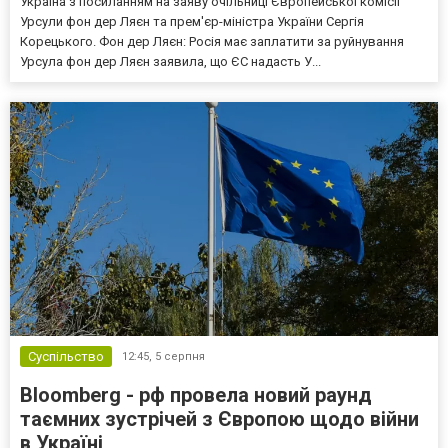
Україна з посиланням на заяву очільниці Європейської комісії
Урсули фон дер Ляєн та прем'єр-міністра України Сергія
Корецького. Фон дер Ляєн: Росія має заплатити за руйнування
Урсула фон дер Ляєн заявила, що ЄС надасть У...
Суспільство
12:45,
5 серпня
Bloomberg - рф провела новий раунд
таємних зустрічей з Європою щодо війни
в Україні