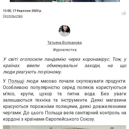
12:00,
17 березня 2020 р.
Суспільство
Татьяна Волканова
Журналистка
У світі оголосили пандемію через коронавірус. Тож, у
країнах ввели обмежувальні заходи, на що
люди
реагують
по-різному.
У
Польщі
люди масово почали скуповувати продукти.
Особливою популярністю серед поляків користуються
м
'
ясо, крупи, цукор та питна вода. Без уваги
залишаються техніка та інструменти. Деякі магазини
красуються порожніми полицями, деякі довжелезними
чергами. До цього Польща вела санітарний контроль на
кордоні з країнами Європейського Союзу.