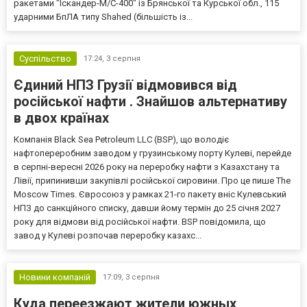
ракетами "Іскандер-М/С-400" із Брянської та Курської обл., 115
ударними БпЛА типу Shahed (більшість із...
Суспільство
17:24,
3 серпня
Єдиний НПЗ Грузії відмовився від
російської нафти . Знайшов альтернативу
в двох країнах
Компанія Black Sea Petroleum LLC (BSP), що володіє
нафтопереробним заводом у грузинському порту Кулеві, перейде
в серпні-вересні 2026 року на переробку нафти з Казахстану та
Лівії, припинивши закупівлі російської сировини. Про це пише The
Moscow Times. Євросоюз у рамках 21-го пакету вніс Кулевський
НПЗ до санкційного списку, давши йому термін до 25 січня 2027
року для відмови від російської нафти. BSP повідомила, що
завод у Кулеві розпочав переробку казахс...
Новини компаній
17:09,
3 серпня
Куда переезжают жители южных