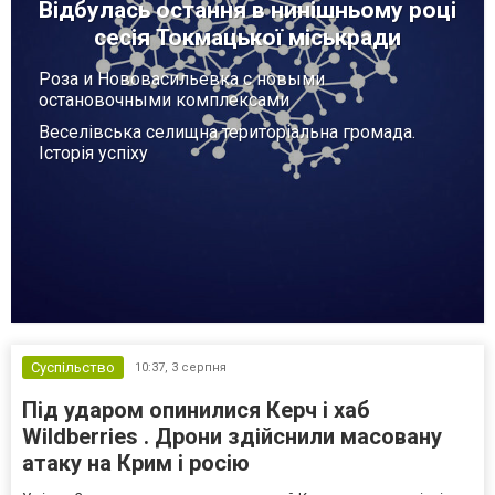
Відбулась остання в нинішньому році
сесія Токмацької міськради
Роза и Нововасильевка с новыми
остановочными комплексами
Веселівська селищна територіальна громада.
Історія успіху
Суспільство
10:37,
3 серпня
Під ударом опинилися Керч і хаб
Wildberries . Дрони здійснили масовану
атаку на Крим і росію