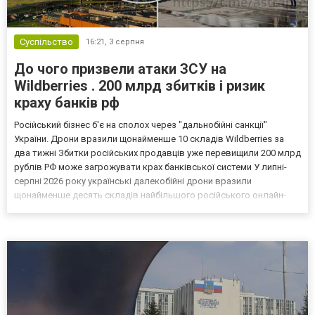
Суспільство
16:21,
3 серпня
До чого призвели атаки ЗСУ на
Wildberries . 200 млрд збитків і ризик
краху банків рф
Російський бізнес б'є на сполох через "дальнобійні санкції"
України. Дрони вразили щонайменше 10 складів Wildberries за
два тижні Збитки російських продавців уже перевищили 200 млрд
рублів РФ може загрожувати крах банківської системи У липні-
серпні 2026 року українські далекобійні дрони вразили
щонайменше десять складів найбільшого російського онлайн-
рітейлера Wildberries, спровокувавши масштабні пожежі. Поки
Кремль заперечує роль компанії в постачанні тов...