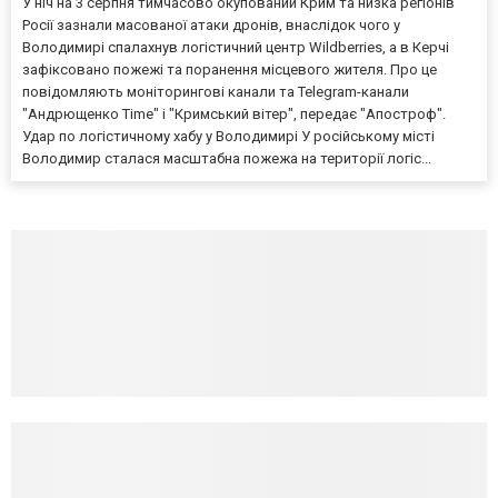
У ніч на 3 серпня тимчасово окупований Крим та низка регіонів
Росії зазнали масованої атаки дронів, внаслідок чого у
Володимирі спалахнув логістичний центр Wildberries, а в Керчі
зафіксовано пожежі та поранення місцевого жителя. Про це
повідомляють моніторингові канали та Telegram-канали
"Андрющенко Time" і "Кримський вітер", передає "Апостроф".
Удар по логістичному хабу у Володимирі У російському місті
Володимир сталася масштабна пожежа на території логіс...