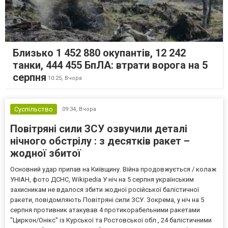
Близько 1 452 880 окупантів, 12 242
танки, 444 455 БпЛА: втрати ворога на 5
серпня
10:25,
Вчора
Суспільство
09:34,
Вчора
Повітряні сили ЗСУ озвучили деталі
нічного обстрілу : з десятків ракет –
жодної збитої
Основний удар припав на Київщину. Війна продовжується / колаж
УНІАН, фото ДСНС, Wikipedia У ніч на 5 серпня українським
захисникам не вдалося збити жодної російської балістичної
ракети, повідомляють Повітряні сили ЗСУ. Зокрема, у ніч на 5
серпня противник атакував 4 протикорабельними ракетами
"Циркон/Онікс" із Курської та Ростовської обл., 24 балістичними