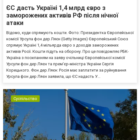
ЄС дасть Україні 1,4 млрд євро з
заморожених активів РФ після нічної
атаки
Відомо, куди спрямують кошти. Фото: Президентка Європейської
комісії Урсула фон дер Ляєн (Getty Images) Європейський Союз
спрямує Україні 1,4 мільярда євро з доходів заморожених
активів Росії. Кошти підуть на оборону. Про це повідомляє РБК-
Україна з посиланням на заяву очільниці Європейської комісії
Урсули фон дер Ляєн та прем'єр-міністра України Сергія
Корецького. Фон дер Ляєн: Росія має заплатити за руйнування
Урсула фон дер Ляєн заявила, що ЄС надасть У...
Суспільство