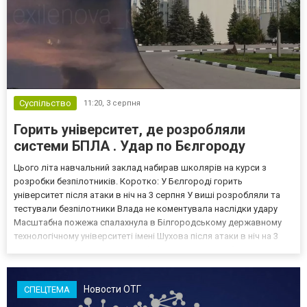
Суспільство
11:20,
3 серпня
Горить університет, де розробляли
системи БПЛА . Удар по Бєлгороду
Цього літа навчальний заклад набирав школярів на курси з
розробки безпілотників. Коротко: У Бєлгороді горить
університет після атаки в ніч на 3 серпня У виші розробляли та
тестували безпілотники Влада не коментувала наслідки удару
Масштабна пожежа спалахнула в Білгородському державному
технологічному університеті імені Шухова після атаки в ніч на 3
серпня - у цьому закладі розробляли та тестували безпілотники.
Як пише російський Telegram-канал Astra, наслі...
Новости ОТГ
СПЕЦТЕМА