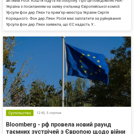
активів Росії. Кошти підуть на оборону. Про це повідомляє РБК-
Україна з посиланням на заяву очільниці Європейської комісії
Урсули фон дер Ляєн та прем'єр-міністра України Сергія
Корецького. Фон дер Ляєн: Росія має заплатити за руйнування
Урсула фон дер Ляєн заявила, що ЄС надасть У...
Суспільство
12:45,
5 серпня
Bloomberg - рф провела новий раунд
таємних зустрічей з Європою щодо війни