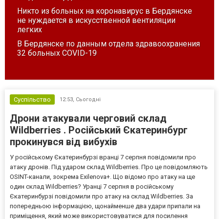
Никто из больных на коронавирус в Бердянске
не нуждается в искусственной вентиляции
легких
В Бердянске по данным отдела здравоохранения
32 больных COVID-19
Суспільство
12:53,
Сьогодні
Дрони атакували черговий склад
Wildberries . Російський Єкатеринбург
прокинувся від вибухів
У російському Єкатеринбурзі вранці 7 серпня повідомили про
атаку дронів. Під ударом склад Wildberries. Про це повідомляють
OSINT-канали, зокрема Exilenova+. Що відомо про атаку на ще
один склад Wildberries? Уранці 7 серпня в російському
Єкатеринбурзі повідомили про атаку на склад Wildberries. За
попередньою інформацією, щонайменше два удари припали на
приміщення, який може використовуватися для посилення