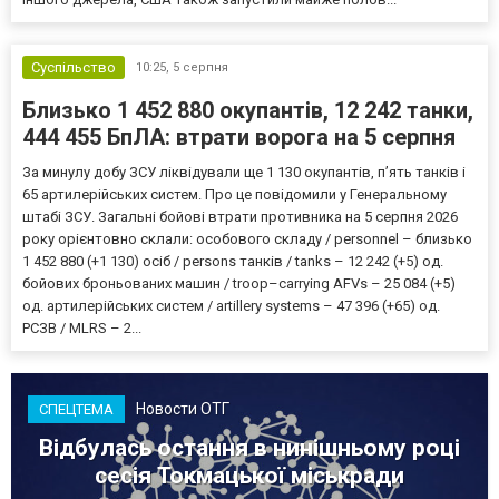
Суспільство
10:25,
5 серпня
Близько 1 452 880 окупантів, 12 242 танки,
444 455 БпЛА: втрати ворога на 5 серпня
За минулу добу ЗСУ ліквідували ще 1 130 окупантів, пʼять танків і
65 артилерійських систем. Про це повідомили у Генеральному
штабі ЗСУ. Загальні бойові втрати противника на 5 серпня 2026
року орієнтовно склали: особового складу / personnel – близько
1 452 880 (+1 130) осіб / persons танків / tanks – 12 242 (+5) од.
бойових броньованих машин / troop–carrying AFVs – 25 084 (+5)
од. артилерійських систем / artillery systems – 47 396 (+65) од.
РСЗВ / MLRS – 2...
Новости ОТГ
СПЕЦТЕМА
Відбулась остання в нинішньому році
сесія Токмацької міськради