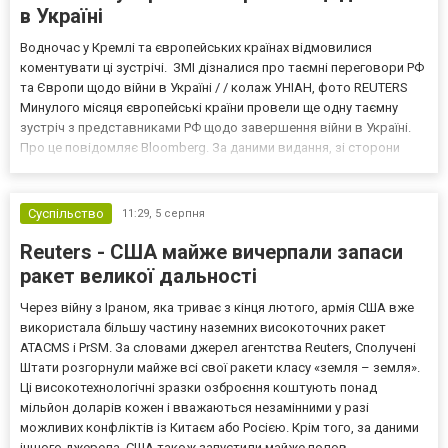
в Україні
Водночас у Кремлі та європейських країнах відмовилися
коментувати ці зустрічі. ЗМІ дізналися про таємні переговори РФ
та Європи щодо війни в Україні / / колаж УНІАН, фото REUTERS
Минулого місяця європейські країни провели ще одну таємну
зустріч з представниками РФ щодо завершення війни в Україні.
Про це повідомляє Bloomberg. За даними видання, зі сторони
Європи до цих переговорів долучилися колишні
високопосадовці Великої Британії, Франції, Німеччини та Р...
Суспільство
11:29,
5 серпня
Reuters - США майже вичерпали запаси
ракет великої дальності
Через війну з Іраном, яка триває з кінця лютого, армія США вже
використала більшу частину наземних високоточних ракет
ATACMS і PrSM. За словами джерел агентства Reuters, Сполучені
Штати розгорнули майже всі свої ракети класу «земля – земля».
Ці високотехнологічні зразки озброєння коштують понад
мільйон доларів кожен і вважаються незамінними у разі
можливих конфліктів із Китаєм або Росією. Крім того, за даними
іншого джерела, США також запустили майже полов...