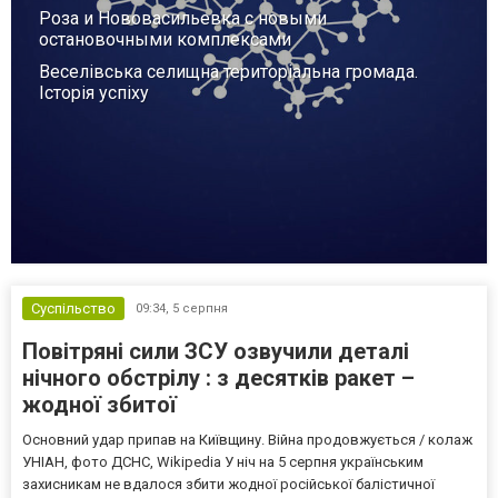
Роза и Нововасильевка с новыми
остановочными комплексами
Веселівська селищна територіальна громада.
Історія успіху
Суспільство
09:34,
5 серпня
Повітряні сили ЗСУ озвучили деталі
нічного обстрілу : з десятків ракет –
жодної збитої
Основний удар припав на Київщину. Війна продовжується / колаж
УНІАН, фото ДСНС, Wikipedia У ніч на 5 серпня українським
захисникам не вдалося збити жодної російської балістичної