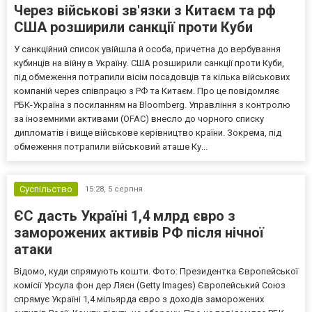
Через військові зв'язки з Китаєм та рф
США розширили санкції проти Куби
У санкційний список увійшла й особа, причетна до вербування
кубинців на війну в Україну. США розширили санкції проти Куби,
під обмеження потрапили вісім посадовців та кілька військових
компаній через співпрацю з РФ та Китаєм. Про це повідомляє
РБК-Україна з посиланням на Bloomberg. Управління з контролю
за іноземними активами (OFAC) внесло до чорного списку
дипломатів і вище військове керівництво країни. Зокрема, під
обмеження потрапили військовий аташе Ку...
Суспільство
15:28,
5 серпня
ЄС дасть Україні 1,4 млрд євро з
заморожених активів РФ після нічної
атаки
Відомо, куди спрямують кошти. Фото: Президентка Європейської
комісії Урсула фон дер Ляєн (Getty Images) Європейський Союз
спрямує Україні 1,4 мільярда євро з доходів заморожених