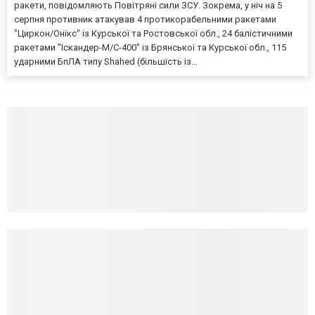
ракети, повідомляють Повітряні сили ЗСУ. Зокрема, у ніч на 5
серпня противник атакував 4 протикорабельними ракетами
"Циркон/Онікс" із Курської та Ростовської обл., 24 балістичними
ракетами "Іскандер-М/С-400" із Брянської та Курської обл., 115
ударними БпЛА типу Shahed (більшість із...