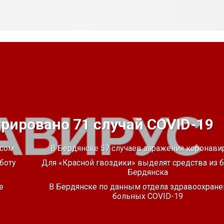
трировано 71 случай COVID-19
усом
В Бердянске 57 случаев заражения коронави
боту
Для «Красной гвоздики» выделят средства из
Бердянска
е
В Бердянске по данным отдела здравоохране
больных COVID-19