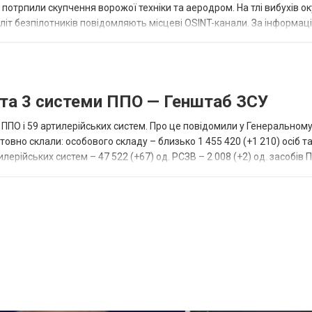
р потрпили скупчення ворожої техніки та аеродром. На тлі вибухів о
літ безпілотників повідомляють місцеві OSINT-канали. За інформаці
...
 та 3 системи ППО — Генштаб ЗСУ
и ППО і 59 артилерійських систем. Про це повідомили у Генеральному
товно склали: особового складу – близько 1 455 420 (+1 210) осіб та
лерійських систем – 47 522 (+67) од. РСЗВ – 2 008 (+2) од. засобів 