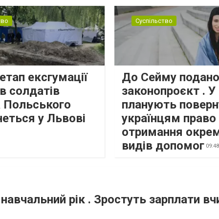
тво
Суспільство
етап ексгумації
До Сейму подано
в солдатів
законопроєкт . У
а Польського
планують поверн
неться у Львові
українцям право
отримання окре
видів допомог
09:4
 навчальний рік . Зростуть зарплати вчи