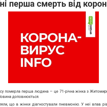
їні перша смерть від корон
русу померла перша людина — це 71-річна жінка з Житоми
 Новина доповнюється.
ляли, що
в жінки діагностували пневмонію. У неї впав р