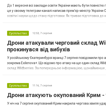
До 1 вересня всі заклади освіти України мають бути повністю г
це у своєму телеграм-каналі написав прем'єр-міністр України С
освіти і науки щодо стану підготовки. Як триває підготовка д
напередодні старту нового навчального року. Пріоритет №...
Суспільство
12:53,
7 серпня
Дрони атакували черговий склад Wil
прокинувся від вибухів
У російському Єкатеринбурзі вранці 7 серпня повідомили про а
зокрема Exilenova+. Що відомо про атаку на ще один склад Wild
склад Wildberries. За попередньою інформацією, щонайменше
посилення російської армії. Росіяни втікають зі складу після а...
Суспільство
11:16,
7 серпня
Дрони атакують окупований Крим - у
У ніч на 7 серпня окупований Крим накрила чергова хвиля удар