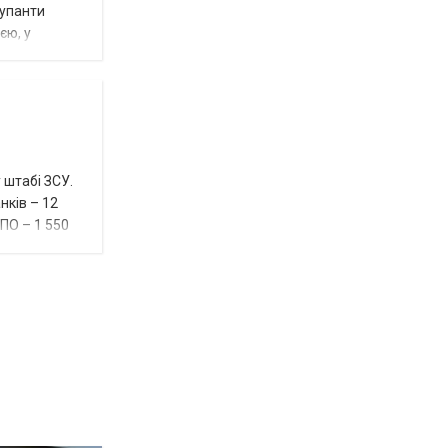
купанти
єю, у
 штабі ЗСУ.
нків – 12
ППО – 1 550