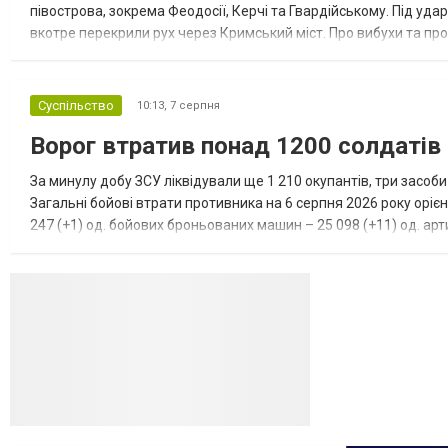
півострова, зокрема Феодосії, Керчі та Гвардійському. Під уда
вкотре перекрили рух через Кримський міст. Про вибухи та про
Феодосії був приліт, ймовірно, по скупченню техніки в районі кол
Суспільство
10:13,
7 серпня
Ворог втратив понад 1200 солдатів
За минулу добу ЗСУ ліквідували ще 1 210 окупантів, три засоб
Загальні бойові втрати противника на 6 серпня 2026 року орієн
247 (+1) од. бойових броньованих машин – 25 098 (+11) од. арти
(+3) од. наземних робототехнічних комплексі...