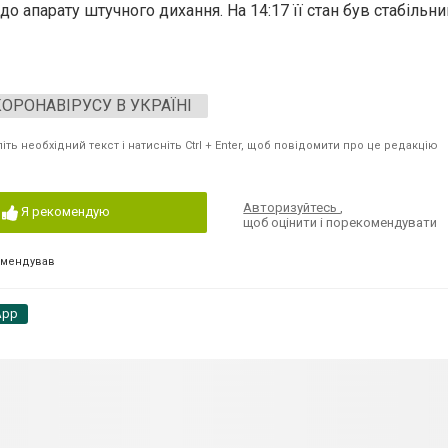
 до апарату штучного дихання. На 14:17 її стан був стабільни
ОРОНАВІРУСУ В УКРАЇНІ
ть необхідний текст і натисніть Ctrl + Enter, щоб повідомити про це редакцію
Авторизуйтесь
,
Я рекомендую
щоб оцінити і порекомендувати
омендував
App