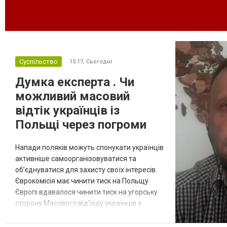
Суспільство
15:17,
Сьогодні
Думка експерта . Чи
можливий масовий
відтік українців із
Польщі через погроми
Напади поляків можуть спонукати українців
активніше самоорганізовуватися та
об’єднуватися для захисту своїх інтересів.
Єврокомісія має чинити тиск на Польщу
Європі вдавалося чинити тиск на угорську
сторону Масового від'їзду українців з
Польщі через останні погроми очікувати не
варто. Однак подібні інциденти можуть