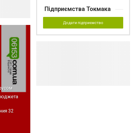
Підприємства Токмака
Додати підприємство
русом
 бюджета
ния 32