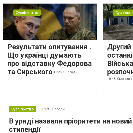
спонукати українців активніше
самоорганізовуватися та об’єднуватися для
Суспільство
Суспільс
захисту своїх інтересів. Таку думку висловив
директор Центру досліджень...
Результати опитування .
Другий 
Що українці думають
останкі
про відставку Федорова
Військ
та Сирського
розпоч
11:26,
Сьогодні
10:43,
Сьогодні
Суспільство
08:59,
Сьогодні
В уряді назвали пріоритети на новий
стипендії