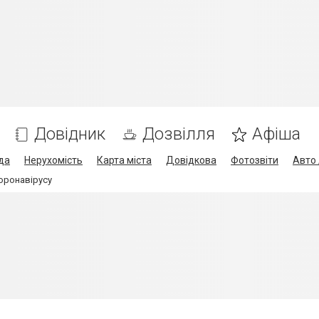
Довідник
Дозвілля
Афіша
да
Нерухомість
Карта міста
Довідкова
Фотозвіти
Авто 
коронавірусу