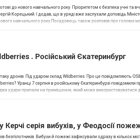
отові до нового навчального року. Пріоритетом є безпека учні та вч
ергій Корецький. І додав, що в уряді вже заслухали доповідь Мініс
о нового навчального року Посадовець також розповів про головні 
dberries . Російський Єкатеринбург
таку дронів. Під ударом склад Wildberries. Про це повідомляють OS
berries? Уранці 7 серпня в російському Єкатеринбурзі повідомили п
 два удари припали на приміщення, який може використовуватися 
 Керчі серія вибухів, у Феодосії поже
ів безпілотників. Вибухи й пожежі зафіксували одразу в кількох міс