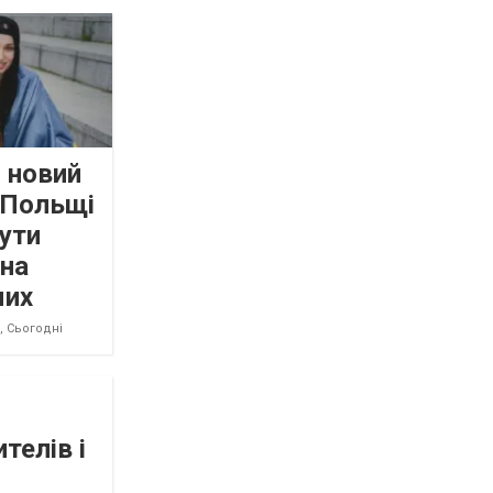
 новий
 Польщі
ути
 на
мих
8,
Сьогодні
телів і