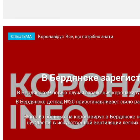
Коронавірус. Все, що потрібно знати
СПЕЦТЕМА
В Бердянске зарегис
В Бердянске 9 новых случая заражения коронавир
В Бердянске детсад №20 приостанавливает свою ра
Никто из больных на коронавирус в Бердянске н
нуждается в искусственной вентиляции легких