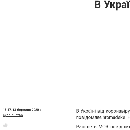
В Укра
15:47,
13 березня 2020 р.
В Україні від коронаві
Суспільство
повідомляє
hromadske
.
Ран
і
ше в МОЗ пов
і
дом