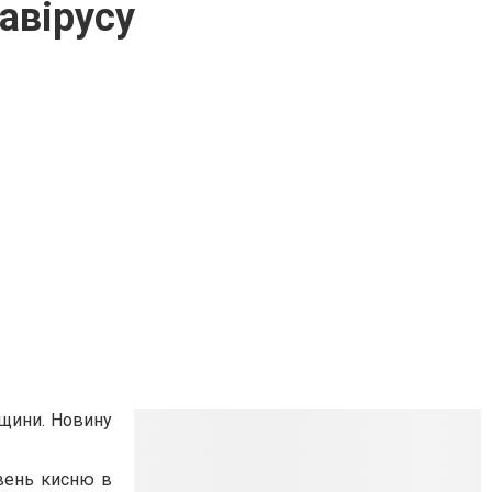
авірусу
рщини. Новину
івень кисню в