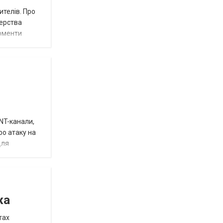
ителів. Про
терства
моменти
INT-канали,
ро атаку на
для
жа
тах