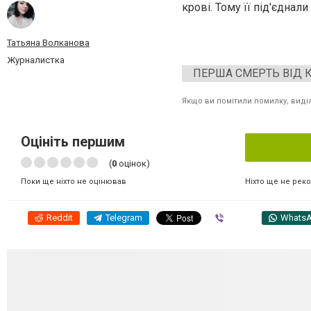
крові. Тому її під'єднали
Татьяна Волканова
Журналистка
ПЕРША СМЕРТЬ ВІД К
Якщо ви помітили помилку, виділі
Оцініть першим
(
0
оцінок)
Ніхто ще не рек
Поки ще ніхто не оцінював
Reddit
Telegram
Viber
Whats