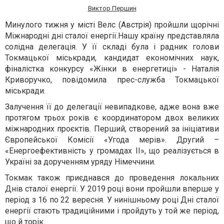
Виктор Першин
М
инуло
го
тижн
я
у місті Велс (Австрія)
пройшли
щорічні
Міжнародні дні сталої енергії
.
Нашу країну представляла
солідна делегація. У її складі була і радник голови
Токмацької міськради, кандидат економічних наук,
фіналістка конкурсу «Жінки в енергетиці» - Наталія
Криворучко, повідомила прес-служба Токмацької
міськради.
Залучення її до делегації невипадкове, адже вона вже
протягом трьох років є координатором двох великих
міжнародних проєктів. Перший, створений за ініціативи
Європейської Комісії «Угода мерів». Другий –
«Енергоефективність у громадах ІІ», що реалізується в
Україні за дорученням уряду Німеччини.
Токмак також пр
иєднався до проведення
локальн
их
Дні
в
сталої енергії.
У
2019 ро
ці
вони про
йшли
вперше у
період з 16 по 22 вересня. У
нинішньому
році Дні сталої
енергії ста
ю
ть традиційними і пройдуть у той же період
,
що й торік
.