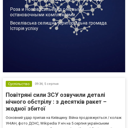
Роза и Нововасильевка с новыми
остановочными комплексами
Веселівська селищна територіальна громада.
Історія успіху
Суспільство
09:34,
5 серпня
Повітряні сили ЗСУ озвучили деталі
нічного обстрілу : з десятків ракет –
жодної збитої
Основний удар припав на Київщину. Війна продовжується / колаж
УНІАН, фото ДСНС, Wikipedia У ніч на 5 серпня українським