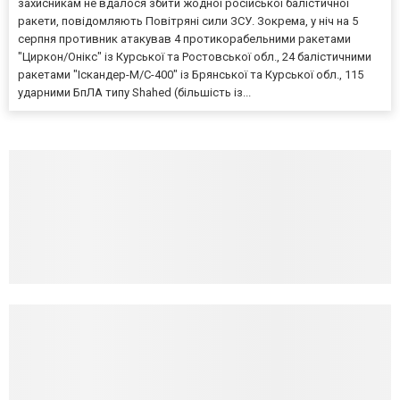
захисникам не вдалося збити жодної російської балістичної
ракети, повідомляють Повітряні сили ЗСУ. Зокрема, у ніч на 5
серпня противник атакував 4 протикорабельними ракетами
"Циркон/Онікс" із Курської та Ростовської обл., 24 балістичними
ракетами "Іскандер-М/С-400" із Брянської та Курської обл., 115
ударними БпЛА типу Shahed (більшість із...