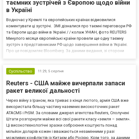
таємних зустрічей з Європою щодо війни
в Україні
Водночас у Кремлі та європейських країнах відмовилися
коментувати ці зустрічі. ЗМІ дізналися про таємні переговори РФ
та Європи щодо війни в Україні / / колаж УНІАН, фото REUTERS
Минулого місяця європейські країни провели ще одну таємну
зустріч з представниками РФ щодо завершення війни в Україні.
Про це повідомляє Bloomberg. За даними видання, зі сторони
Європи до цих переговорів долучилися колишні
високопосадовці Великої Британії, Франції, Німеччини та Р...
Суспільство
11:29,
5 серпня
Reuters - США майже вичерпали запаси
ракет великої дальності
Через війну з Іраном, яка триває з кінця лютого, армія США вже
використала більшу частину наземних високоточних ракет
ATACMS і PrSM. За словами джерел агентства Reuters, Сполучені
Штати розгорнули майже всі свої ракети класу «земля – земля».
Ці високотехнологічні зразки озброєння коштують понад
мільйон доларів кожен і вважаються незамінними у разі
можливих конфліктів із Китаєм або Росією. Крім того, за даними