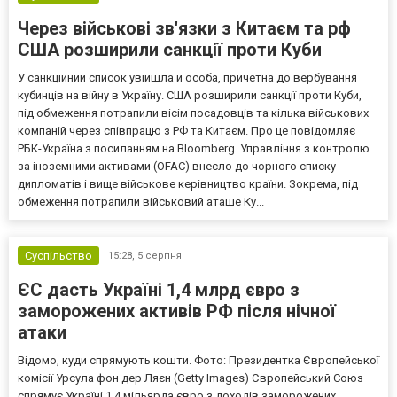
Через військові зв'язки з Китаєм та рф
США розширили санкції проти Куби
У санкційний список увійшла й особа, причетна до вербування
кубинців на війну в Україну. США розширили санкції проти Куби,
під обмеження потрапили вісім посадовців та кілька військових
компаній через співпрацю з РФ та Китаєм. Про це повідомляє
РБК-Україна з посиланням на Bloomberg. Управління з контролю
за іноземними активами (OFAC) внесло до чорного списку
дипломатів і вище військове керівництво країни. Зокрема, під
обмеження потрапили військовий аташе Ку...
Суспільство
15:28,
5 серпня
ЄС дасть Україні 1,4 млрд євро з
заморожених активів РФ після нічної
атаки
Відомо, куди спрямують кошти. Фото: Президентка Європейської
комісії Урсула фон дер Ляєн (Getty Images) Європейський Союз
спрямує Україні 1,4 мільярда євро з доходів заморожених