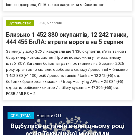
іншого джерела, США також запустили майже полов...
Суспільство
10:25,
5 серпня
Близько 1 452 880 окупантів, 12 242 танки,
444 455 БпЛА: втрати ворога на 5 серпня
За минулу добу ЗСУ ліквідували ще 1 130 окупантів, пʼять танків і
65 артилерійських систем. Про це повідомили у Генеральному
штабі ЗСУ. Загальні бойові втрати противника на 5 серпня 2026
року орієнтовно склали: особового складу / personnel – близько
1 452 880 (+1 130) осіб / persons танків / tanks – 12 242 (+5) од.
бойових броньованих машин / troop–carrying AFVs – 25 084 (+5)
од. артилерійських систем / artillery systems – 47 396 (+65) од.
РСЗВ / MLRS – 2...
Новости ОТГ
СПЕЦТЕМА
Відбулась остання в нинішньому році
сесія Токмацької міськради