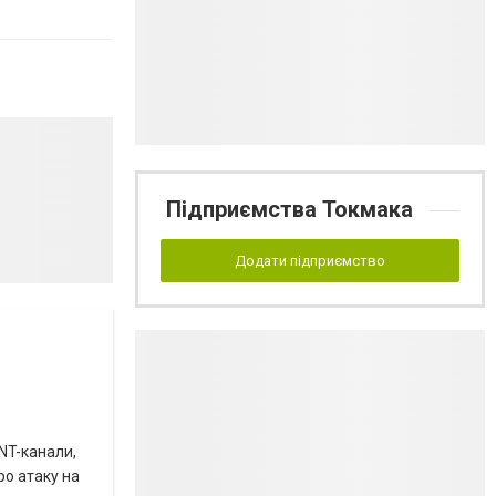
Підприємства Токмака
Додати підприємство
INT-канали,
ро атаку на