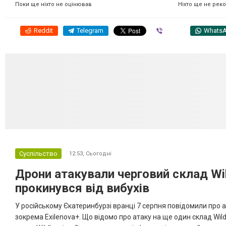
Ніхто ще не рек
Поки ще ніхто не оцінював
Reddit
Telegram
Viber
Whats
Суспільство
12:53,
Сьогодні
Дрони атакували черговий склад Wil
прокинувся від вибухів
У російському Єкатеринбурзі вранці 7 серпня повідомили про а
зокрема Exilenova+. Що відомо про атаку на ще один склад Wild