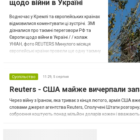
щодо війни в Україні
Водночас у Кремлі та європейських країнах
відмовилися коментувати ці зустрічі. ЗМІ
дізналися про таємні переговори РФ та
Європи щодо війни в Україні / / колаж
УНІАН, фото REUTERS Минулого місяця
європейські країни провели ще одну таємну
зустріч з представниками РФ щодо
завершення війни в Україні. Про це
повідомляє Bloomberg. За даними видання,
Суспільство
11:29,
5 серпня
зі сторони Європи до цих переговорів
долучилися колишні високопосадовці
Reuters - США майже вичерпали зап
Великої Британії, Франції, Німеччини та Р...
Через війну з Іраном, яка триває з кінця лютого, армія США 
словами джерел агентства Reuters, Сполучені Штати розгорнули
озброєння коштують понад мільйон доларів кожен і вважаються 
даними іншого джерела, США також запустили майже полов...