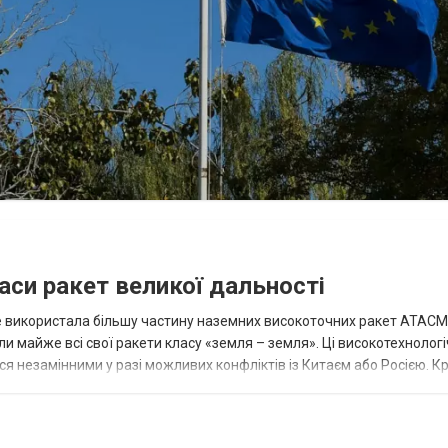
аси ракет великої дальності
вже використала більшу частину наземних високоточних ракет ATACMS
 майже всі свої ракети класу «земля – земля». Ці високотехнологі
незамінними у разі можливих конфліктів із Китаєм або Росією. Крі