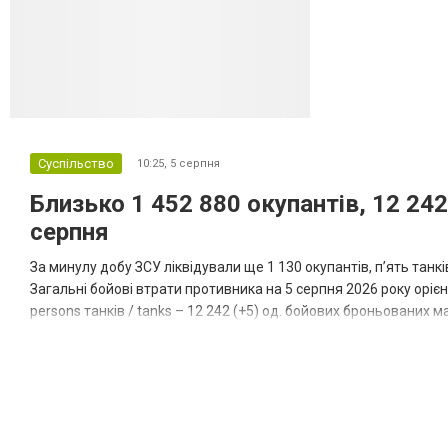
Суспільство
10:25,
5 серпня
Близько 1 452 880 окупантів, 12 242
серпня
За минулу добу ЗСУ ліквідували ще 1 130 окупантів, пʼять танк
Загальні бойові втрати противника на 5 серпня 2026 року орієнт
persons танків / tanks – 12 242 (+5) од. бойових броньованих маш
systems – 47 396 (+65) од. РСЗВ / MLRS – 2...