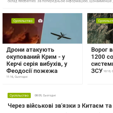
склад Wildberries. За попередньою інформацією, щонайменше
посилення російської армії. Росіяни втікають зі складу після а...
Суспільство
Суспільс
Дрони атакують
Ворог 
окупований Крим - у
1200 со
Керчі серія вибухів, у
систем
Феодосії пожежа
ЗСУ
10:13,
11:16,
Сьогодні
Суспільство
08:09,
Сьогодні
Через військові зв'язки з Китаєм т