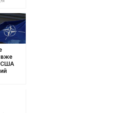
для
е
 вже
а США
вий