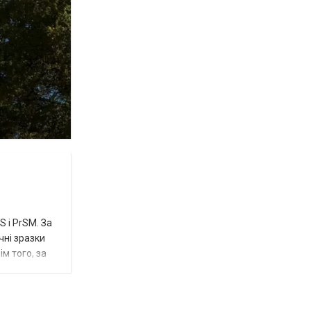
 і PrSM. За
чні зразки
м того, за