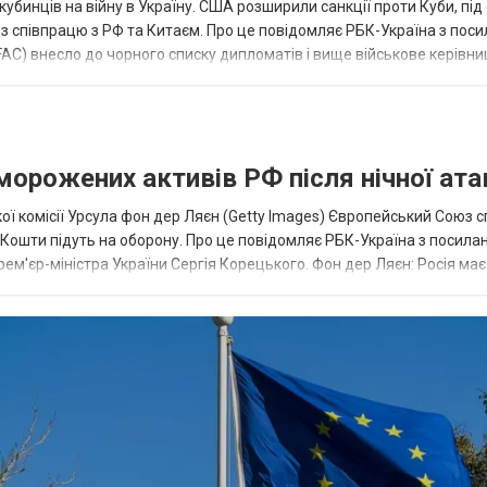
кубинців на війну в Україну. США розширили санкції проти Куби, пі
ез співпрацю з РФ та Китаєм. Про це повідомляє РБК-Україна з пос
AC) внесло до чорного списку дипломатів і вище військове керівни
аморожених активів РФ після нічної ата
ї комісії Урсула фон дер Ляєн (Getty Images) Європейський Союз 
ї. Кошти підуть на оборону. Про це повідомляє РБК-Україна з посила
рем'єр-міністра України Сергія Корецького. Фон дер Ляєн: Росія ма
.