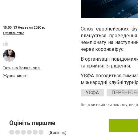
15:00,
13 березня 2020 р.
Союз європейських фут
Суспільство
планується проведення
чемпіонату на наступни
через коронавірус.
В організації повідомил
та прийняття рішення.
Татьяна Волканова
УЄФА погодиться тимчас
Журналистка
міжнародні клубні турні
УЄФА
ПЕРЕНЕСЕН
Якщо ви помітили помилку, виділі
Оцініть першим
(
0
оцінок)