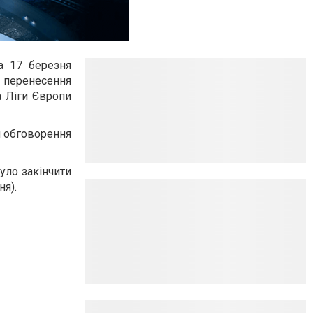
а 17 березня
 перенесення
а Ліги Європи
ля обговорення
уло закінчити
ня).