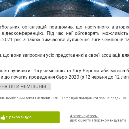
больних організацій повідомив, що наступного вівторк
 відеоконференцію. Під час неї обговорять можливість
й 2021 рік, а також тимчасове зупинення Ліги чемпіонів т
и, що вони запросили усіх представників своєї асоціації д
ово зупинити Лігу чемпіонів та Лігу Європи, аби можна б
ри до початку проведення Євро-2020 (з 12 червня до 12 лип
НЯ ЛІГИ ЧЕМПІОНІВ
ть необхідний текст і натисніть Ctrl + Enter, щоб повідомити про це редакцію
Авторизуйтесь
,
Я рекомендую
щоб оцінити і порекомендувати