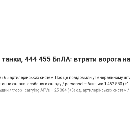
 танки, 444 455 БпЛА: втрати ворога на
ів і 65 артилерійських систем. Про це повідомили у Генеральному шт
овно склали: особового складу / personnel – близько 1 452 880 (+1 1
ин / troop–carrying AFVs – 25 084 (+5) од. артилерійських систем / a