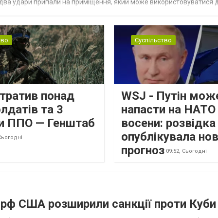
 два удари припали на приміщення, який може використовуватися 
тво
Суспільство
втратив понад
WSJ - Путін мож
лдатів та 3
напасти на НАТО
и ППО — Генштаб
восени: розвідк
опублікувала но
Сьогодні
прогноз
09:52,
Сьогодні
а рф США розширили санкції проти Куби