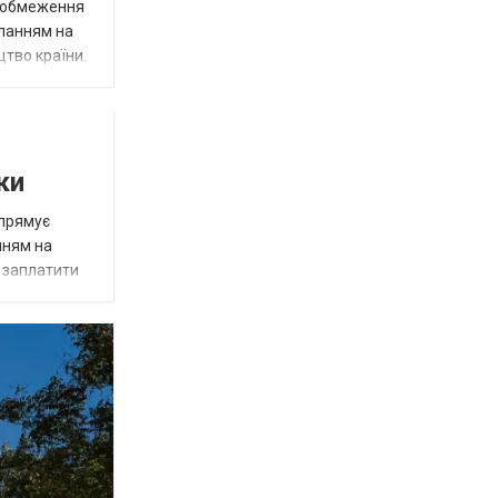
д обмеження
иланням на
цтво країни.
ки
спрямує
нням на
є заплатити