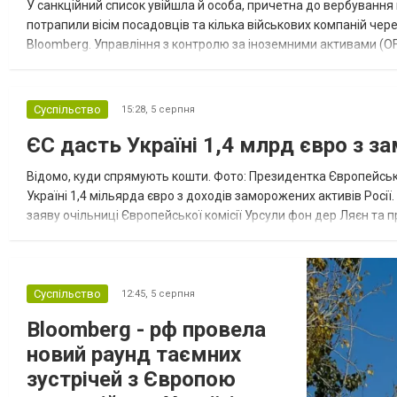
У санкційний список увійшла й особа, причетна до вербування 
потрапили вісім посадовців та кілька військових компаній чер
Bloomberg. Управління з контролю за іноземними активами (OF
Зокрема, під обмеження потрапили військовий аташе Ку...
Суспільство
15:28,
5 серпня
ЄС дасть Україні 1,4 млрд євро з з
Відомо, куди спрямують кошти. Фото: Президентка Європейсько
Україні 1,4 мільярда євро з доходів заморожених активів Росі
заяву очільниці Європейської комісії Урсули фон дер Ляєн та п
за руйнування Урсула фон дер Ляєн заявила, що ЄС надасть У..
Суспільство
12:45,
5 серпня
Bloomberg - рф провела
новий раунд таємних
зустрічей з Європою