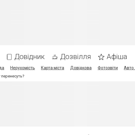
Довідник
Дозвілля
Афіша
да
Нерухомість
Карта міста
Довідкова
Фотозвіти
Авто 
 перенесуть?