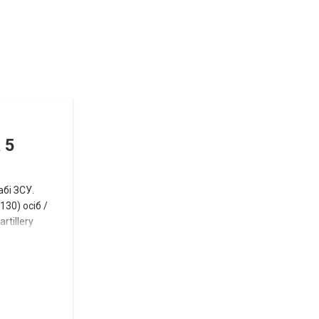
Відбулась
остання
Новости
в
СПЕЦТЕМА
ОТГ
 5
нинішньому
році
абі ЗСУ.
сесія
30) осіб /
rtillery
Токмацької
міськради
Роза
и
Нововасильевка