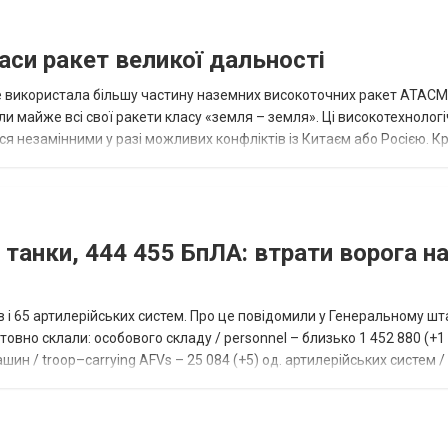
аси ракет великої дальності
вже використала більшу частину наземних високоточних ракет ATACMS
 майже всі свої ракети класу «земля – земля». Ці високотехнологі
незамінними у разі можливих конфліктів із Китаєм або Росією. Крі
 танки, 444 455 БпЛА: втрати ворога на
ів і 65 артилерійських систем. Про це повідомили у Генеральному шт
овно склали: особового складу / personnel – близько 1 452 880 (+1 1
ин / troop–carrying AFVs – 25 084 (+5) од. артилерійських систем / a