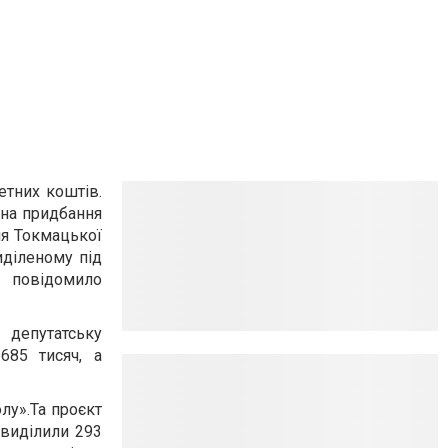
етних коштів.
 на придбання
для Токмацької
иділеному під
 повідомило
епутатську
685 тисяч, а
лу».Та проєкт
 виділили 293