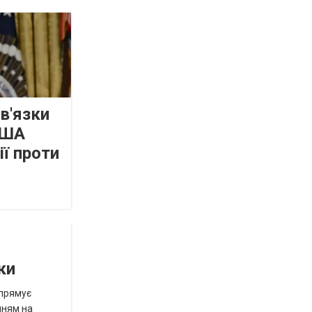
зв'язки
США
ї проти
ки
спрямує
нням на