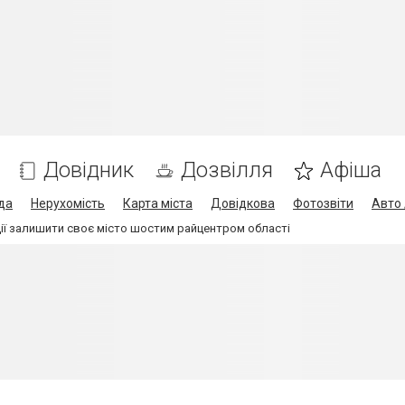
Довідник
Дозвілля
Афіша
да
Нерухомість
Карта міста
Довідкова
Фотозвіти
Авто 
ії залишити своє місто шостим райцентром області