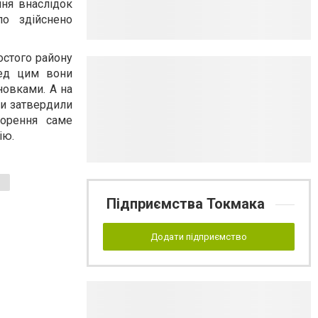
ння внаслідок
о здійснено
остого району
ред цим вони
новками. А на
ни затвердили
ворення саме
ію.
Підприємства Токмака
Додати підприємство