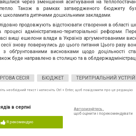
днайшлися через зменшення асигнування на теплопостача
тепло. Також в рамках затвердженого бюджету бул
іж школамита дитячими дошкільними закладами.
лідовно продовжують відстоювати створення в області ш
 процесі адміністративно-територіальної реформи. Пе
всі вищі ешелони влади в Україніз аргументованими вис
 сесії знову повернулись до цього питання Цього разу во
ті з обґрунтованими висновками щодо доцільності ст
також буде направлено в столицю та в облдержадміністрац
РГОВА СЕСІЯ
БЮДЖЕТ
ТЕРИТРІАЛЬНИЙ УСТРІЙ
ть необхідний текст і натисніть Ctrl + Enter, щоб повідомити про це редакцію
ядів в серпні
Авторизуйтесь
,
щоб оцінити і порекомендувати
Я рекомендую