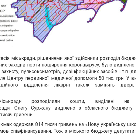
сесія міськради, рішеннями якої здійснили розподіл бюдж
жних заходів проти поширення коронавірусу, було виділено
 захисту, пульсоксиметрів, дезінфекційних засобів і т.п. 
 для Центру первинної медичної допомоги 50 тис. грн. У в
кційного відділення лікарні також замінять двері,
іськради розподілили кошти, виділені на д
блради. Олегу Суржану виділено з обласного бюджету 
тисяч гривень.
кмак одержав 814 тисяч гривень на «Нову українську шко
мов співфінансування. Тож з міського бюджету депутати