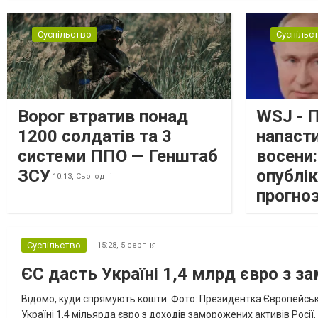
Суспільство
Суспільс
Ворог втратив понад
WSJ - 
1200 солдатів та 3
напаст
системи ППО — Генштаб
восени
ЗСУ
опублі
10:13,
Сьогодні
прогно
Суспільство
15:28,
5 серпня
ЄС дасть Україні 1,4 млрд євро з з
Відомо, куди спрямують кошти. Фото: Президентка Європейсько
Україні 1,4 мільярда євро з доходів заморожених активів Росі