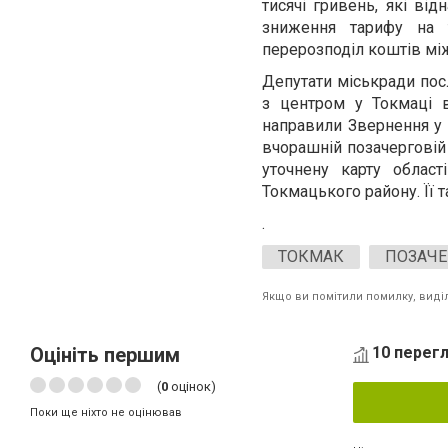
тисячі гривень, які ві
зниження тарифу на 
перерозподіл коштів м
Депутати міськради пос
з центром у Токмаці в
направили Звернення у 
вчорашній позачерговій
уточнену карту облас
Токмацького району. Її 
.
ТОКМАК
ПОЗАЧЕ
Якщо ви помітили помилку, виділі
Оцініть першим
10 перегл
(
0
оцінок)
Поки ще ніхто не оцінював