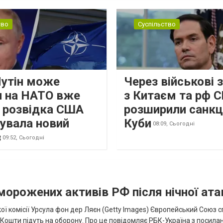
тво
Суспільство
Путін може
Через військові 
и на НАТО вже
з Китаєм та рф 
: розвідка США
розширили санкці
кувала новий
Куби
08:09,
Сьогодні
з
09:52,
Сьогодні
аморожених активів РФ після нічної ата
ї комісії Урсула фон дер Ляєн (Getty Images) Європейський Союз 
ї. Кошти підуть на оборону. Про це повідомляє РБК-Україна з посила