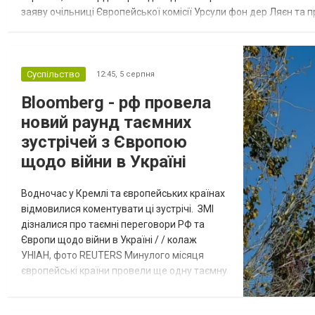
заяву очільниці Європейської комісії Урсули фон дер Ляєн та п
за руйнування Урсула фон дер Ляєн заявила, що ЄС надасть У..
Суспільство
12:45,
5 серпня
Bloomberg - рф провела
новий раунд таємних
зустрічей з Європою
щодо війни в Україні
Водночас у Кремлі та європейських країнах
відмовилися коментувати ці зустрічі. ЗМІ
дізналися про таємні переговори РФ та
Європи щодо війни в Україні / / колаж
УНІАН, фото REUTERS Минулого місяця
європейські країни провели ще одну таємну
зустріч з представниками РФ щодо
завершення війни в Україні. Про це