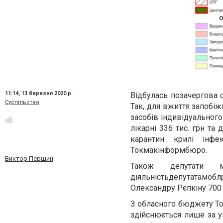
11:14,
13 березня 2020 р.
Відбулась позачергова 
Суспільство
Так, для вжиття запобі
засобів індивідуального
лікарні 336 тис. грн та
карантин крилі інфе
Токмакінформбюро.
Виктор Першин
Також депутати м
діяльністьдепутатамо
Олександру Рєпкіну 700 
З обласного бюджету То
здійснюється лише за у