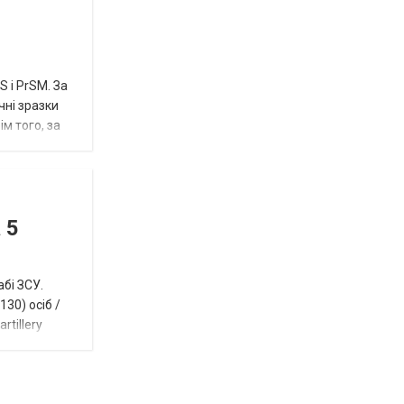
 і PrSM. За
чні зразки
м того, за
 5
абі ЗСУ.
30) осіб /
rtillery