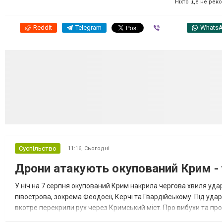
Ніхто ще не рек
Reddit
Telegram
Viber
Whats
Суспільство
11:16,
Сьогодні
Дрони атакують окупований Крим - у
У ніч на 7 серпня окупований Крим накрила чергова хвиля удар
півострова, зокрема Феодосії, Керчі та Гвардійському. Під уда
вкотре перекрили рух через Кримський міст. Про вибухи та про
Феодосії був приліт, ймовірно, по скупченню техніки в районі кол