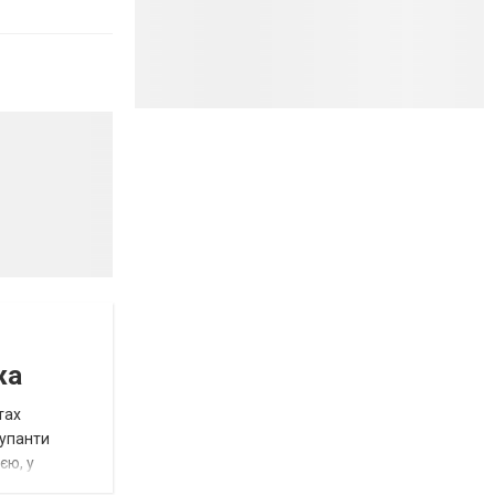
жа
тах
купанти
єю, у