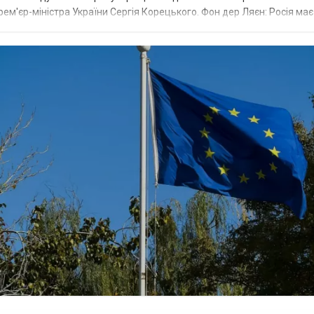
рем'єр-міністра України Сергія Корецького. Фон дер Ляєн: Росія ма
.