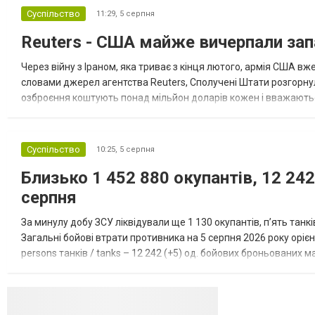
повідомляє Bloomberg. За даними видання,
Суспільство
11:29,
5 серпня
зі сторони Європи до цих переговорів
долучилися колишні високопосадовці
Reuters - США майже вичерпали зап
Великої Британії, Франції, Німеччини та Р...
Через війну з Іраном, яка триває з кінця лютого, армія США 
словами джерел агентства Reuters, Сполучені Штати розгорнули
озброєння коштують понад мільйон доларів кожен і вважаються 
даними іншого джерела, США також запустили майже полов...
Суспільство
10:25,
5 серпня
Близько 1 452 880 окупантів, 12 242
серпня
За минулу добу ЗСУ ліквідували ще 1 130 окупантів, пʼять танк
Загальні бойові втрати противника на 5 серпня 2026 року орієнт
persons танків / tanks – 12 242 (+5) од. бойових броньованих маш
systems – 47 396 (+65) од. РСЗВ / MLRS – 2...