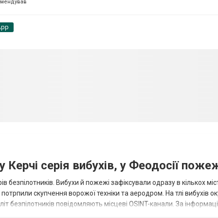
омендував
App
 Керчі серія вибухів, у Феодосії поже
ів безпілотників. Вибухи й пожежі зафіксували одразу в кількох міс
р потрпили скупчення ворожої техніки та аеродром. На тлі вибухів о
літ безпілотників повідомляють місцеві OSINT-канали. За інформаці
...