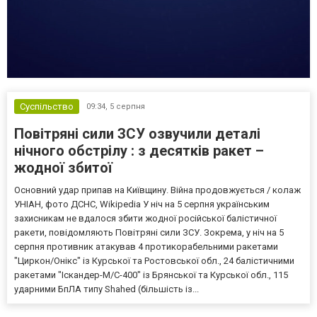
Суспільство
09:34,
5 серпня
Повітряні сили ЗСУ озвучили деталі
нічного обстрілу : з десятків ракет –
жодної збитої
Основний удар припав на Київщину. Війна продовжується / колаж
УНІАН, фото ДСНС, Wikipedia У ніч на 5 серпня українським
захисникам не вдалося збити жодної російської балістичної
ракети, повідомляють Повітряні сили ЗСУ. Зокрема, у ніч на 5
серпня противник атакував 4 протикорабельними ракетами
"Циркон/Онікс" із Курської та Ростовської обл., 24 балістичними
ракетами "Іскандер-М/С-400" із Брянської та Курської обл., 115
ударними БпЛА типу Shahed (більшість із...