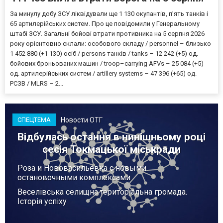
За минулу добу ЗСУ ліквідували ще 1 130 окупантів, пʼять танків і
65 артилерійських систем. Про це повідомили у Генеральному
штабі ЗСУ. Загальні бойові втрати противника на 5 серпня 2026
року орієнтовно склали: особового складу / personnel – близько
1 452 880 (+1 130) осіб / persons танків / tanks – 12 242 (+5) од.
бойових броньованих машин / troop–carrying AFVs – 25 084 (+5)
од. артилерійських систем / artillery systems – 47 396 (+65) од.
РСЗВ / MLRS – 2...
Новости ОТГ
СПЕЦТЕМА
Відбулась остання в нинішньому році
сесія Токмацької міськради
Роза и Нововасильевка с новыми
остановочными комплексами
Веселівська селищна територіальна громада.
Історія успіху