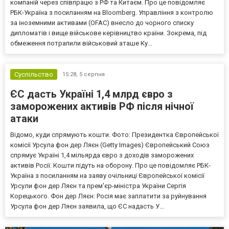
компаній через співпрацю з РФ та Китаєм. Про це повідомляє
РБК-Україна з посиланням на Bloomberg. Управління з контролю
за іноземними активами (OFAC) внесло до чорного списку
дипломатів і вище військове керівництво країни. Зокрема, під
обмеження потрапили військовий аташе Ку...
Суспільство
15:28,
5 серпня
ЄС дасть Україні 1,4 млрд євро з
заморожених активів РФ після нічної
атаки
Відомо, куди спрямують кошти. Фото: Президентка Європейської
комісії Урсула фон дер Ляєн (Getty Images) Європейський Союз
спрямує Україні 1,4 мільярда євро з доходів заморожених
активів Росії. Кошти підуть на оборону. Про це повідомляє РБК-
Україна з посиланням на заяву очільниці Європейської комісії
Урсули фон дер Ляєн та прем'єр-міністра України Сергія
Корецького. Фон дер Ляєн: Росія має заплатити за руйнування
Урсула фон дер Ляєн заявила, що ЄС надасть У...