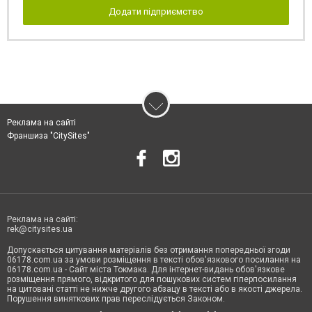
Додати підприємство
Реклама на сайті
Франшиза "CitySites"
Реклама на сайті:
rek@citysites.ua
Допускається цитування матеріалів без отримання попередньої згоди
06178.com.ua за умови розміщення в тексті обов'язкового посилання на
06178.com.ua - Сайт міста Токмака. Для інтернет-видань обов'язкове
розміщення прямого, відкритого для пошукових систем гіперпосилання
на цитовані статті не нижче другого абзацу в тексті або в якості джерела.
Порушення виняткових прав переслідується Законом.