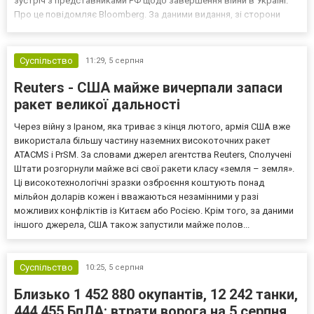
зустріч з представниками РФ щодо завершення війни в Україні.
Про це повідомляє Bloomberg. За даними видання, зі сторони
Європи до цих переговорів долучилися колишні
високопосадовці Великої Британії, Франції, Німеччини та Р...
Суспільство
11:29,
5 серпня
Reuters - США майже вичерпали запаси
ракет великої дальності
Через війну з Іраном, яка триває з кінця лютого, армія США вже
використала більшу частину наземних високоточних ракет
ATACMS і PrSM. За словами джерел агентства Reuters, Сполучені
Штати розгорнули майже всі свої ракети класу «земля – земля».
Ці високотехнологічні зразки озброєння коштують понад
мільйон доларів кожен і вважаються незамінними у разі
можливих конфліктів із Китаєм або Росією. Крім того, за даними
іншого джерела, США також запустили майже полов...
Суспільство
10:25,
5 серпня
Близько 1 452 880 окупантів, 12 242 танки,
444 455 БпЛА: втрати ворога на 5 серпня