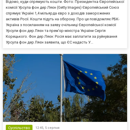
Відомо, куди спрямують кошти. Фото: Президентка Європейської
комісії Урсула фон дер Ляєн (Getty Images) Європейський Союз
спрямує Україні 1,4 мільярда євро з доходів заморожених
активів Росії. Кошти підуть на оборону. Про це повідомляє РБК-
Україна з посиланням на заяву очільниці Європейської комісії
Урсули фон дер Ляєн та прем'єр-міністра України Сергія
Корецького. Фон дер Ляєн: Росія має заплатити за руйнування
Урсула фон дер Ляєн заявила, що ЄС надасть У...
Суспільство
12:45,
5 серпня