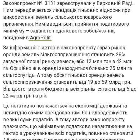
Законопроект № 3131 зареєстрували у Верховній Раді.
Ним передбачається ліквідація тіньових відносин при
використанні земель сільськогосподарського
призначення. Ним вводиться і прийняття податкового
мінімуму – заданого податкового зобов'язання,
повідомив
A
groPolit.
За інформацією авторів законопроекту зараз ринок
оренди земель сільгосппризначення становить 28%
загальної площі ринку земель, або 12 млн грн з 42 млн
га. Офіційно ж в оренді знаходиться близько 25 млн га
сільгоспугідь. А тому обсяг тіньової оренди земель
сільгосппризначення становить від 19 до 69 млрд грн.
Від цього втрати бюджетів всіх рівнів сягають від 6 до
22 млрд грн на рік.
Це негативно позначається на економіці держави та
невигідно самим орендодавцям, бо недоодержують
великі суми податків. А тому автори законопроекту
вважають, що мінімальне податкове навантаження на
гектар з урахуванням всіх податків, повинно становити