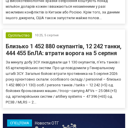
Ці високотехнологічні зразки озброєння коштують понад
мільйон доларів кожен і вважаються незамінними у разі
можливих конфліктів із Китаєм або Росією. Крім того, за даними
іншого джерела, США також запустили майже полов...
Суспільство
10:25,
5 серпня
Близько 1 452 880 окупантів, 12 242 танки,
444 455 БпЛА: втрати ворога на 5 серпня
За минулу добу ЗСУ ліквідували ще 1 130 окупантів, пʼять танків і
65 артилерійських систем. Про це повідомили у Генеральному
штабі ЗСУ. Загальні бойові втрати противника на 5 серпня 2026
року орієнтовно склали: особового складу / personnel – близько
1 452 880 (+1 130) осіб / persons танків / tanks – 12 242 (+5) од.
бойових броньованих машин / troop–carrying AFVs – 25 084 (+5)
од. артилерійських систем / artillery systems – 47 396 (+65) од.
РСЗВ / MLRS – 2...
Новости ОТГ
СПЕЦТЕМА