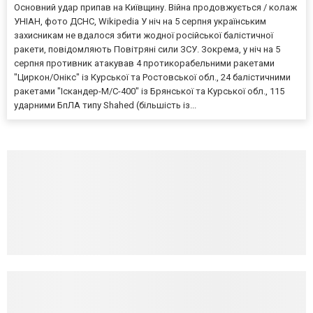
Основний удар припав на Київщину. Війна продовжується / колаж
УНІАН, фото ДСНС, Wikipedia У ніч на 5 серпня українським
захисникам не вдалося збити жодної російської балістичної
ракети, повідомляють Повітряні сили ЗСУ. Зокрема, у ніч на 5
серпня противник атакував 4 протикорабельними ракетами
"Циркон/Онікс" із Курської та Ростовської обл., 24 балістичними
ракетами "Іскандер-М/С-400" із Брянської та Курської обл., 115
ударними БпЛА типу Shahed (більшість із...