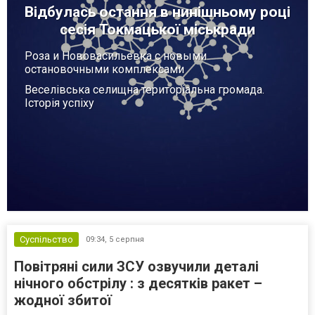
Відбулась остання в нинішньому році
сесія Токмацької міськради
Роза и Нововасильевка с новыми
остановочными комплексами
Веселівська селищна територіальна громада.
Історія успіху
Суспільство
09:34,
5 серпня
Повітряні сили ЗСУ озвучили деталі
нічного обстрілу : з десятків ракет –
жодної збитої