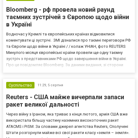
Bloomberg - рф провела новий раунд
таємних зустрічей з Європою щодо війни
в Україні
Водночас у Кремлі та європейських країнах відмовилися
коментувати ці зустрічі. ЗМІ дізналися про таємні переговори РФ
та Європи щодо війни в Україні / / колаж УНІАН, фото REUTERS
Минулого місяця європейські країни провели ще одну таємну
зустріч з представниками РФ щодо завершення війни в Україні.
Про це повідомляє Bloomberg. За даними видання, зі сторони
Європи до цих переговорів долучилися колишні
високопосадовці Великої Британії, Франції, Німеччини та Р...
Суспільство
11:29,
5 серпня
Reuters - США майже вичерпали запаси
ракет великої дальності
Через війну з Іраном, яка триває з кінця лютого, армія США вже
використала більшу частину наземних високоточних ракет
ATACMS і PrSM. За словами джерел агентства Reuters, Сполучені
Штати розгорнули майже всі свої ракети класу «земля – земля».