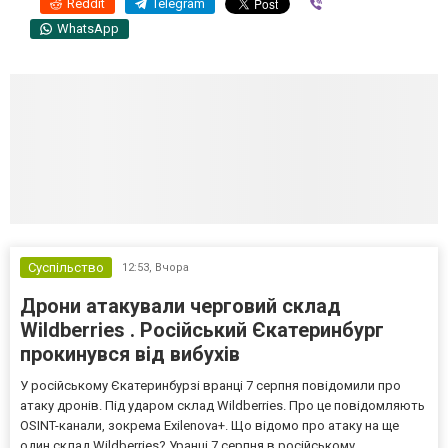
Reddit
Telegram
Viber
WhatsApp
Суспільство
12:53,
Вчора
Дрони атакували черговий склад
Wildberries . Російський Єкатеринбург
прокинувся від вибухів
У російському Єкатеринбурзі вранці 7 серпня повідомили про
атаку дронів. Під ударом склад Wildberries. Про це повідомляють
OSINT-канали, зокрема Exilenova+. Що відомо про атаку на ще
один склад Wildberries? Уранці 7 серпня в російському