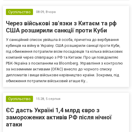
Суспільство
08:09,
Вчора
Через військові зв'язки з Китаєм та рф
США розширили санкції проти Куби
У санкційний список увійшла й особа, причетна до вербування
кубинців на війну в Україну. США розширили санкції проти Куби,
під обмеження потрапили вісім посадовців та кілька військових
компаній через співпрацю з РФ та Китаєм. Про це повідомляє
РБК-Україна з посиланням на Bloomberg. Управління з контролю
за іноземними активами (OFAC) внесло до чорного списку
дипломатів і вище військове керівництво країни. Зокрема, під
обмеження потрапили військовий аташе Ку...
Суспільство
15:28,
5 серпня
ЄС дасть Україні 1,4 млрд євро з
заморожених активів РФ після нічної
атаки