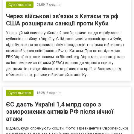
Суспільство
08:09,
7 серпня
Через військові зв'язки з Китаєм та рф
США розширили санкції проти Куби
У санкційний список увійшла й особа, причетна до вербування
кубинців на війну в Україну. США розширили санкції проти Куби,
під обмеження потрапили вісім посадовців та кілька військових
компаній через співпрацю з РФ та Китаєм. Про це повідомляє
РБК-Україна з посиланням на Bloomberg. Управління з контролю
за іноземними активами (OFAC) внесло до чорного списку
дипломатів і вище військове керівництво країни. Зокрема, під
обмеження потрапили військовий аташе Ку...
Суспільство
15:28,
5 серпня
ЄС дасть Україні 1,4 млрд євро з
заморожених активів РФ після нічної
атаки
Відомо, куди спрямують кошти. Фото: Президентка Європейської