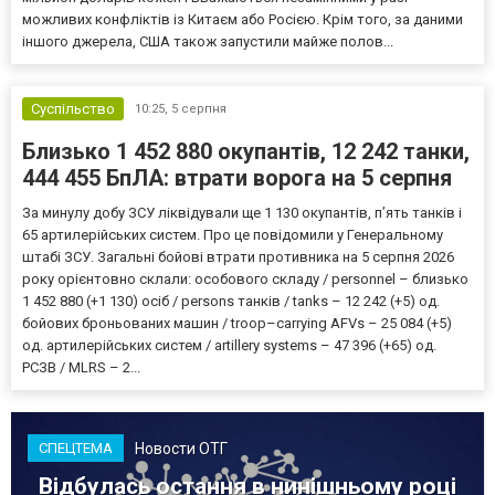
можливих конфліктів із Китаєм або Росією. Крім того, за даними
іншого джерела, США також запустили майже полов...
Суспільство
10:25,
5 серпня
Близько 1 452 880 окупантів, 12 242 танки,
444 455 БпЛА: втрати ворога на 5 серпня
За минулу добу ЗСУ ліквідували ще 1 130 окупантів, пʼять танків і
65 артилерійських систем. Про це повідомили у Генеральному
штабі ЗСУ. Загальні бойові втрати противника на 5 серпня 2026
року орієнтовно склали: особового складу / personnel – близько
1 452 880 (+1 130) осіб / persons танків / tanks – 12 242 (+5) од.
бойових броньованих машин / troop–carrying AFVs – 25 084 (+5)
од. артилерійських систем / artillery systems – 47 396 (+65) од.
РСЗВ / MLRS – 2...
Новости ОТГ
СПЕЦТЕМА
Відбулась остання в нинішньому році