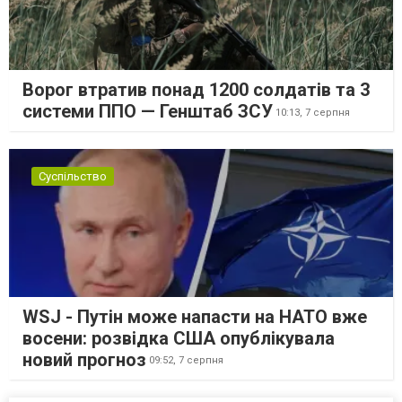
Ворог втратив понад 1200 солдатів та 3
системи ППО — Генштаб ЗСУ
10:13,
7 серпня
Суспільство
WSJ - Путін може напасти на НАТО вже
восени: розвідка США опублікувала
новий прогноз
09:52,
7 серпня