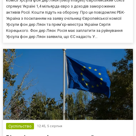
комісії Урсула фон дер Ляєн (Getty Images) Європейський Союз
спрямує Україні 1,4 мільярда євро з доходів заморожених
активів Росії. Кошти підуть на оборону. Про це повідомляє РБК-
Україна з посиланням на заяву очільниці Європейської комісії
Урсули фон дер Ляєн та прем'єр-міністра України Сергія
Корецького. Фон дер Ляєн: Росія має заплатити за руйнування
Урсула фон дер Ляєн заявила, що ЄС надасть У...
Суспільство
12:45,
5 серпня