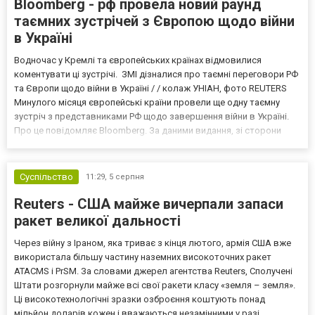
Bloomberg - рф провела новий раунд
таємних зустрічей з Європою щодо війни
в Україні
Водночас у Кремлі та європейських країнах відмовилися
коментувати ці зустрічі. ЗМІ дізналися про таємні переговори РФ
та Європи щодо війни в Україні / / колаж УНІАН, фото REUTERS
Минулого місяця європейські країни провели ще одну таємну
зустріч з представниками РФ щодо завершення війни в Україні.
Про це повідомляє Bloomberg. За даними видання, зі сторони
Європи до цих переговорів долучилися колишні
високопосадовці Великої Британії, Франції, Німеччини та Р...
Суспільство
11:29,
5 серпня
Reuters - США майже вичерпали запаси
ракет великої дальності
Через війну з Іраном, яка триває з кінця лютого, армія США вже
використала більшу частину наземних високоточних ракет
ATACMS і PrSM. За словами джерел агентства Reuters, Сполучені
Штати розгорнули майже всі свої ракети класу «земля – земля».
Ці високотехнологічні зразки озброєння коштують понад
мільйон доларів кожен і вважаються незамінними у разі