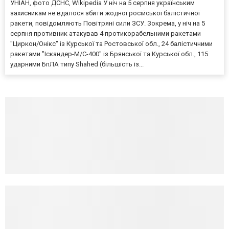
УНІАН, фото ДСНС, Wikipedia У ніч на 5 серпня українським
захисникам не вдалося збити жодної російської балістичної
ракети, повідомляють Повітряні сили ЗСУ. Зокрема, у ніч на 5
серпня противник атакував 4 протикорабельними ракетами
"Циркон/Онікс" із Курської та Ростовської обл., 24 балістичними
ракетами "Іскандер-М/С-400" із Брянської та Курської обл., 115
ударними БпЛА типу Shahed (більшість із...