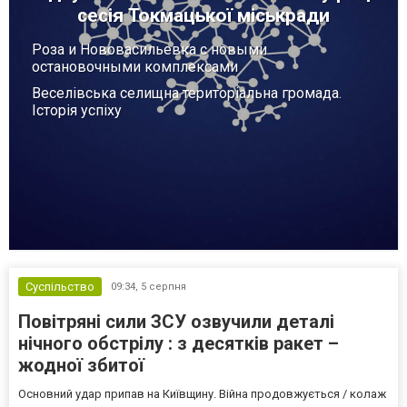
сесія Токмацької міськради
Роза и Нововасильевка с новыми
остановочными комплексами
Веселівська селищна територіальна громада.
Історія успіху
Суспільство
09:34,
5 серпня
Повітряні сили ЗСУ озвучили деталі
нічного обстрілу : з десятків ракет –
жодної збитої
Основний удар припав на Київщину. Війна продовжується / колаж