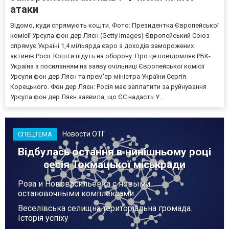
атаки
Відомо, куди спрямують кошти. Фото: Президентка Європейської
комісії Урсула фон дер Ляєн (Getty Images) Європейський Союз
спрямує Україні 1,4 мільярда євро з доходів заморожених
активів Росії. Кошти підуть на оборону. Про це повідомляє РБК-
Україна з посиланням на заяву очільниці Європейської комісії
Урсули фон дер Ляєн та прем'єр-міністра України Сергія
Корецького. Фон дер Ляєн: Росія має заплатити за руйнування
Урсула фон дер Ляєн заявила, що ЄС надасть У...
Новости ОТГ
СПЕЦТЕМА
Відбулась остання в нинішньому році
сесія Токмацької міськради
Роза и Нововасильевка с новыми
остановочными комплексами
Веселівська селищна територіальна громада.
Історія успіху