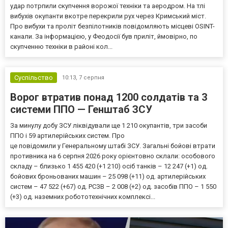
удар потрпили скупчення ворожої техніки та аеродром. На тлі
вибухів окупанти вкотре перекрили рух через Кримський міст.
Про вибухи та проліт безпілотників повідомляють місцеві OSINT-
канали. За інформацією, у Феодосії був приліт, ймовірно, по
скупченню техніки в районі кол...
Суспільство
10:13,
7 серпня
Ворог втратив понад 1200 солдатів та 3
системи ППО — Генштаб ЗСУ
За минулу добу ЗСУ ліквідували ще 1 210 окупантів, три засоби
ППО і 59 артилерійських систем. Про
це повідомили у Генеральному штабі ЗСУ. Загальні бойові втрати
противника на 6 серпня 2026 року орієнтовно склали: особового
складу – близько 1 455 420 (+1 210) осіб танків – 12 247 (+1) од.
бойових броньованих машин – 25 098 (+11) од. артилерійських
систем – 47 522 (+67) од. РСЗВ – 2 008 (+2) од. засобів ППО – 1 550
(+3) од. наземних робототехнічних комплексі...