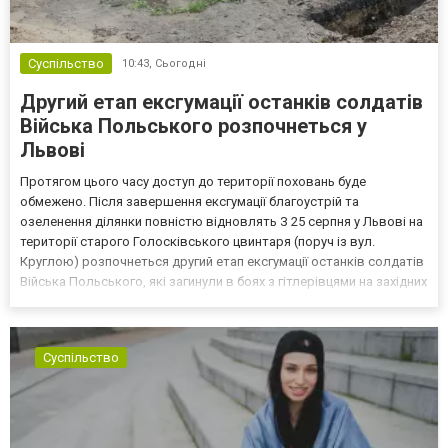
Суспільство
10:43,
Сьогодні
Другий етап ексгумації останків солдатів
Війська Польського розпочнеться у
Львові
Протягом цього часу доступ до території поховань буде
обмежено. Після завершення ексгумації благоустрій та
озеленення ділянки повністю відновлять З 25 серпня у Львові на
території старого Голосківського цвинтаря (поруч із вул.
Круглою) розпочнеться другий етап ексгумації останків солдатів
Війська Польського, які загинули в боях з гітлерівцями на західних
околицях Львова у вересні 1939 року. Про це повідомив керівник
виконкому Садового Євген Бойко, пише Чет...
Суспільство