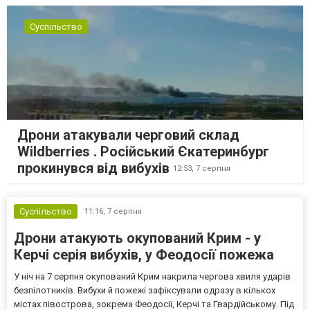
Суспільство
Дрони атакували черговий склад
Wildberries . Російський Єкатеринбург
прокинувся від вибухів
12:53,
7 серпня
Суспільство
11:16,
7 серпня
Дрони атакують окупований Крим - у
Керчі серія вибухів, у Феодосії пожежа
У ніч на 7 серпня окупований Крим накрила чергова хвиля ударів
безпілотників. Вибухи й пожежі зафіксували одразу в кількох
містах півострова, зокрема Феодосії, Керчі та Гвардійському. Під