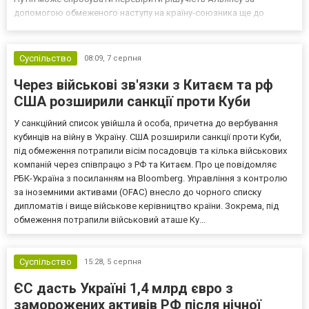
допомогою обмеженого наступу на країну-союзника ще до
закінчення війни в Україні. Ці нові оцінки з’явилися на тлі нестачі
деяких критично важливих боєприпасів,...
Суспільство
08:09,
7 серпня
Через військові зв'язки з Китаєм та рф
США розширили санкції проти Куби
У санкційний список увійшла й особа, причетна до вербування
кубинців на війну в Україну. США розширили санкції проти Куби,
під обмеження потрапили вісім посадовців та кілька військових
компаній через співпрацю з РФ та Китаєм. Про це повідомляє
РБК-Україна з посиланням на Bloomberg. Управління з контролю
за іноземними активами (OFAC) внесло до чорного списку
дипломатів і вище військове керівництво країни. Зокрема, під
обмеження потрапили військовий аташе Ку...
Суспільство
15:28,
5 серпня
ЄС дасть Україні 1,4 млрд євро з
заморожених активів РФ після нічної