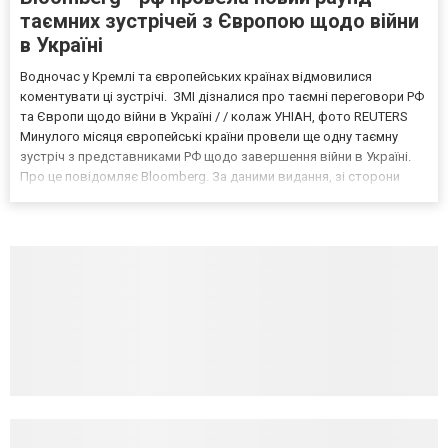
таємних зустрічей з Європою щодо війни
в Україні
Водночас у Кремлі та європейських країнах відмовилися
коментувати ці зустрічі. ЗМІ дізналися про таємні переговори РФ
та Європи щодо війни в Україні / / колаж УНІАН, фото REUTERS
Минулого місяця європейські країни провели ще одну таємну
зустріч з представниками РФ щодо завершення війни в Україні.
Про це повідомляє Bloomberg. За даними видання, зі сторони
Європи до цих переговорів долучилися колишні
високопосадовці Великої Британії, Франції, Німеччини та Р...