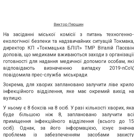
Виктор Першин
На засіданні міської комісії з питань техногенно-
екологічної безпеки та надзвичайних ситуацій Токмака,
директор КП «Токмацька БЛІЛ» ТМР Віталій Пасєвін
доповів, що медиками вживаються заходи з організації
готовності для надання медичної допомоги особам, які
відповідають визначенню випадку 2019-nCoV,
повідомила прес-служба міськради.
Зокрема, для хворих заплановано залучити ліве крило
інфекційного відділення, яке має окремий вихід на
вулицю.
У ньому є 8 боксів на 8 осіб. У разі кількості хворих, яка
буде більшою ніж 8, заплановано залучити всі
приміщення інфекційного відділення (всього до 15
осіб). Однак, за його інформацією, існує значна
проблема із забезпеченням засобами захисту