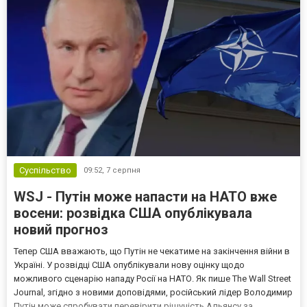
Суспільство
09:52,
7 серпня
WSJ - Путін може напасти на НАТО вже
восени: розвідка США опублікувала
новий прогноз
Тепер США вважають, що Путін не чекатиме на закінчення війни в
Україні. У розвідці США опублікували нову оцінку щодо
можливого сценарію нападу Росії на НАТО. Як пише The Wall Street
Journal, згідно з новими доповідями, російський лідер Володимир
Путін може спробувати перевірити рішучість Альянсу за