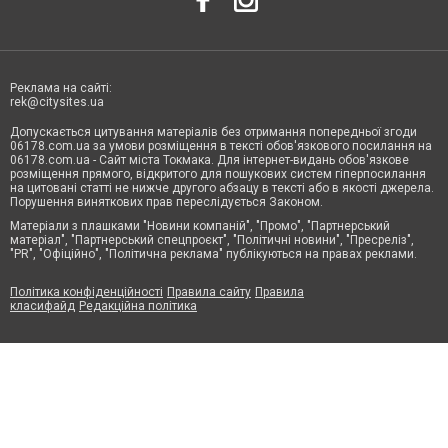
Реклама на сайті:
rek@citysites.ua
Допускається цитування матеріалів без отримання попередньої згоди
06178.com.ua за умови розміщення в тексті обов'язкового посилання на
06178.com.ua - Сайт міста Токмака. Для інтернет-видань обов'язкове
розміщення прямого, відкритого для пошукових систем гіперпосилання
на цитовані статті не нижче другого абзацу в тексті або в якості джерела.
Порушення виняткових прав переслідується Законом.
Матеріали з плашками "Новини компаній", "Промо", "Партнерський
матеріал", "Партнерський спецпроєкт", "Політичні новини", "Пресреліз",
"PR", "Офіційно", "Політична реклама" публікуються на правах реклами.
Політика конфіденційності
Правила сайту
Правила
класифайд
Редакційна політика