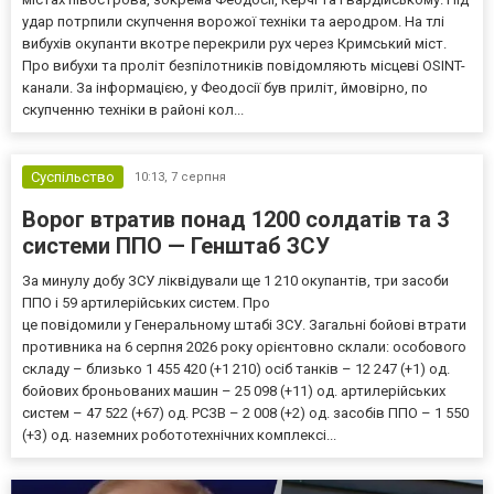
удар потрпили скупчення ворожої техніки та аеродром. На тлі
вибухів окупанти вкотре перекрили рух через Кримський міст.
Про вибухи та проліт безпілотників повідомляють місцеві OSINT-
канали. За інформацією, у Феодосії був приліт, ймовірно, по
скупченню техніки в районі кол...
Суспільство
10:13,
7 серпня
Ворог втратив понад 1200 солдатів та 3
системи ППО — Генштаб ЗСУ
За минулу добу ЗСУ ліквідували ще 1 210 окупантів, три засоби
ППО і 59 артилерійських систем. Про
це повідомили у Генеральному штабі ЗСУ. Загальні бойові втрати
противника на 6 серпня 2026 року орієнтовно склали: особового
складу – близько 1 455 420 (+1 210) осіб танків – 12 247 (+1) од.
бойових броньованих машин – 25 098 (+11) од. артилерійських
систем – 47 522 (+67) од. РСЗВ – 2 008 (+2) од. засобів ППО – 1 550
(+3) од. наземних робототехнічних комплексі...