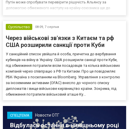
Путін може спробувати перевірити рішучість Альянсу за
допомогою обмеженого наступу на країну-союзника ще до
закінчення війни в Україні. Ці нові оцінки з’явилися на тлі нестачі
деяких критично важливих боєприпасів,...
Суспільство
08:09,
7 серпня
Через військові зв'язки з Китаєм та рф
США розширили санкції проти Куби
У санкційний список увійшла й особа, причетна до вербування
кубинців на війну в Україну. США розширили санкції проти Куби,
під обмеження потрапили вісім посадовців та кілька військових
компаній через співпрацю з РФ та Китаєм. Про це повідомляє
РБК-Україна з посиланням на Bloomberg. Управління з контролю
за іноземними активами (OFAC) внесло до чорного списку
дипломатів і вище військове керівництво країни. Зокрема, під
обмеження потрапили військовий аташе Ку...
Новости ОТГ
СПЕЦТЕМА
Відбулась остання в нинішньому році