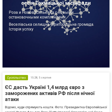
сесія Токмацької міськради
Роза и Нововасильевка с новыми
остановочными комплексами
Веселівська селищна територіальна громада.
Історія успіху
Суспільство
15:28,
5 серпня
ЄС дасть Україні 1,4 млрд євро з
заморожених активів РФ після нічної
атаки
Відомо, куди спрямують кошти. Фото: Президентка Європейської