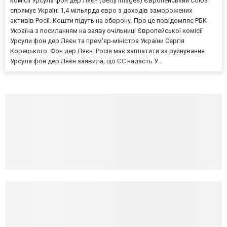
комісії Урсула фон дер Ляєн (Getty Images) Європейський Союз
спрямує Україні 1,4 мільярда євро з доходів заморожених
активів Росії. Кошти підуть на оборону. Про це повідомляє РБК-
Україна з посиланням на заяву очільниці Європейської комісії
Урсули фон дер Ляєн та прем'єр-міністра України Сергія
Корецького. Фон дер Ляєн: Росія має заплатити за руйнування
Урсула фон дер Ляєн заявила, що ЄС надасть У...