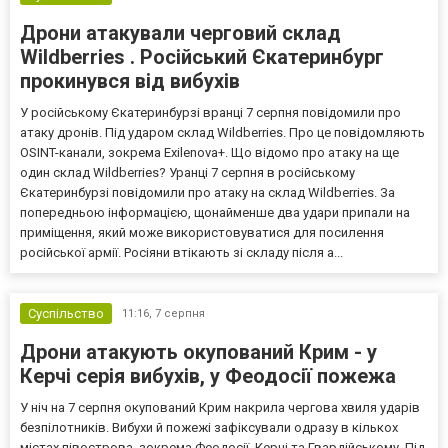
Дрони атакували черговий склад
Wildberries . Російський Єкатеринбург
прокинувся від вибухів
У російському Єкатеринбурзі вранці 7 серпня повідомили про
атаку дронів. Під ударом склад Wildberries. Про це повідомляють
OSINT-канали, зокрема Exilenova+. Що відомо про атаку на ще
один склад Wildberries? Уранці 7 серпня в російському
Єкатеринбурзі повідомили про атаку на склад Wildberries. За
попередньою інформацією, щонайменше два удари припали на
приміщення, який може використовуватися для посилення
російської армії. Росіяни втікають зі складу після а...
Суспільство
11:16,
7 серпня
Дрони атакують окупований Крим - у
Керчі серія вибухів, у Феодосії пожежа
У ніч на 7 серпня окупований Крим накрила чергова хвиля ударів
безпілотників. Вибухи й пожежі зафіксували одразу в кількох
містах півострова, зокрема Феодосії, Керчі та Гвардійському. Під