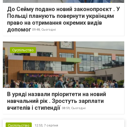
До Сейму подано новий законопроєкт . У
Польщі планують повернути українцям
право на отримання окремих видів
допомог
09:48,
Сьогодні
Суспільство
В уряді назвали пріоритети на новий
навчальний рік . Зростуть зарплати
вчителів і стипендії
08:59,
Сьогодні
Суспільство
12:53,
7 серпня