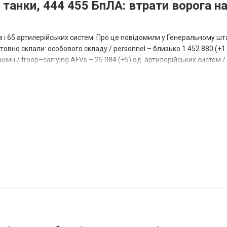
 танки, 444 455 БпЛА: втрати ворога на
ів і 65 артилерійських систем. Про це повідомили у Генеральному шт
овно склали: особового складу / personnel – близько 1 452 880 (+1 1
ин / troop–carrying AFVs – 25 084 (+5) од. артилерійських систем / a