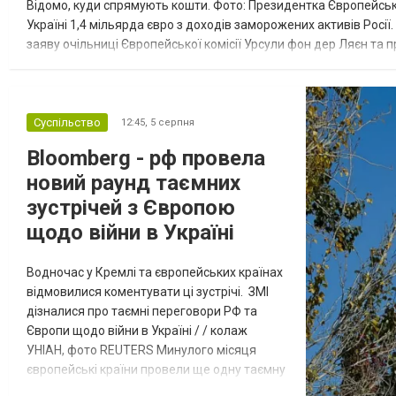
Відомо, куди спрямують кошти. Фото: Президентка Європейсько
Україні 1,4 мільярда євро з доходів заморожених активів Росі
заяву очільниці Європейської комісії Урсули фон дер Ляєн та п
за руйнування Урсула фон дер Ляєн заявила, що ЄС надасть У..
Суспільство
12:45,
5 серпня
Bloomberg - рф провела
новий раунд таємних
зустрічей з Європою
щодо війни в Україні
Водночас у Кремлі та європейських країнах
відмовилися коментувати ці зустрічі. ЗМІ
дізналися про таємні переговори РФ та
Європи щодо війни в Україні / / колаж
УНІАН, фото REUTERS Минулого місяця
європейські країни провели ще одну таємну
зустріч з представниками РФ щодо