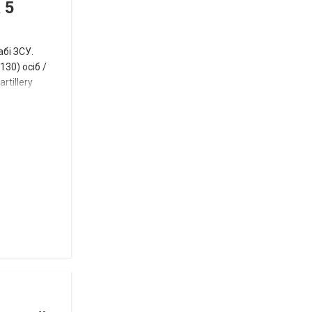
 5
нинішньому
році
абі ЗСУ.
сесія
30) осіб /
rtillery
Токмацької
міськради
Роза
и
Нововасильевка
с
новыми
остановочными
комплексами
Веселівська
селищна
територіальна
громада.
Історія