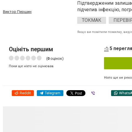
Підтвердженим залишає
підчепив інфекцію, погр
Виктор Першин
ТОКМАК
ПЕРЕВІ
Якщо ви помітили помилку, виділі
Оцініть першим
5 перегля
(
0
оцінок)
Поки ще ніхто не оцінював
Ніхто ще не рек
Reddit
Telegram
Viber
Whats