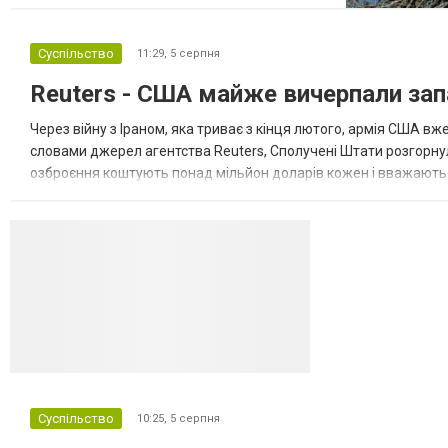
завершення війни в Україні. Про це
повідомляє Bloomberg. За даними видання,
Суспільство
11:29,
5 серпня
зі сторони Європи до цих переговорів
долучилися колишні високопосадовці
Reuters - США майже вичерпали зап
Великої Британії, Франції, Німеччини та Р...
Через війну з Іраном, яка триває з кінця лютого, армія США 
словами джерел агентства Reuters, Сполучені Штати розгорнули
озброєння коштують понад мільйон доларів кожен і вважаються 
даними іншого джерела, США також запустили майже полов...
Суспільство
10:25,
5 серпня