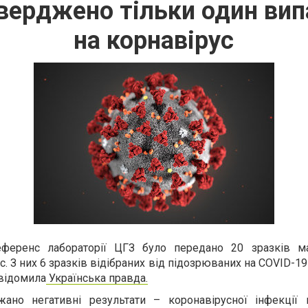
дтверджено тільки один ви
на корнавірус
ференс лабораторії ЦГЗ було передано 20 зразків ма
. З них 6 зразків відібраних від підозрюваних на C
OVID-19 
овідомила
Українська правда.
ано негативні результати – коронавірусної інфекції 