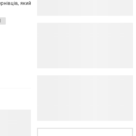
рнівців, який
І