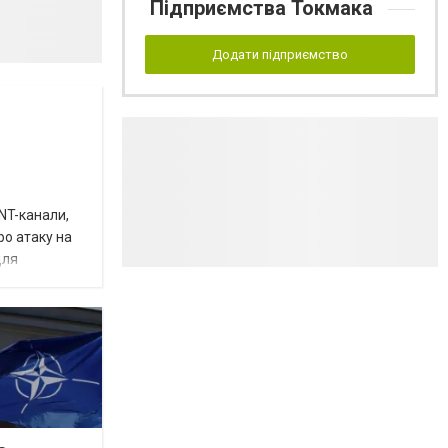
Підприємства Токмака
Додати підприємство
INT-канали,
ро атаку на
для