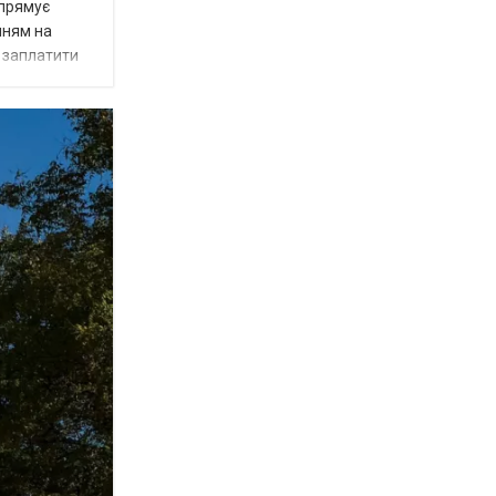
спрямує
нням на
є заплатити