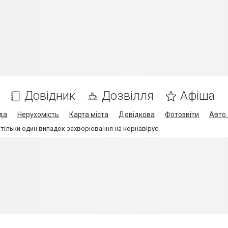
Довідник
Дозвілля
Афіша
да
Нерухомість
Карта міста
Довідкова
Фотозвіти
Авто 
о тільки один випадок захворювання на корнавірус