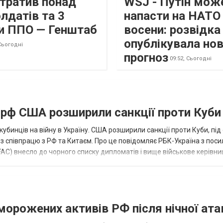
втратив понад
WSJ - Путін мож
лдатів та 3
напасти на НАТО
и ППО — Генштаб
восени: розвідк
опублікувала но
Сьогодні
прогноз
09:52,
Сьогодні
а рф США розширили санкції проти Куби
кубинців на війну в Україну. США розширили санкції проти Куби, пі
ез співпрацю з РФ та Китаєм. Про це повідомляє РБК-Україна з пос
AC) внесло до чорного списку дипломатів і вище військове керівни
аморожених активів РФ після нічної ата