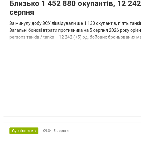
Близько 1 452 880 окупантів, 12 242
серпня
За минулу добу ЗСУ ліквідували ще 1 130 окупантів, пʼять танк
Загальні бойові втрати противника на 5 серпня 2026 року орієнт
persons танків / tanks – 12 242 (+5) од. бойових броньованих маш
systems – 47 396 (+65) од. РСЗВ / MLRS – 2...
Суспільство
09:34,
5 серпня