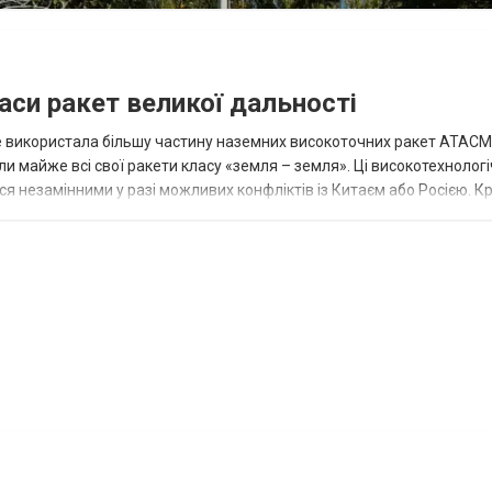
аси ракет великої дальності
вже використала більшу частину наземних високоточних ракет ATACMS
 майже всі свої ракети класу «земля – земля». Ці високотехнологі
незамінними у разі можливих конфліктів із Китаєм або Росією. Крі