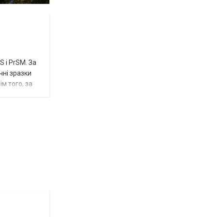
 і PrSM. За
чні зразки
м того, за
Відбулась
остання
Новости
в
СПЕЦТЕМА
ОТГ