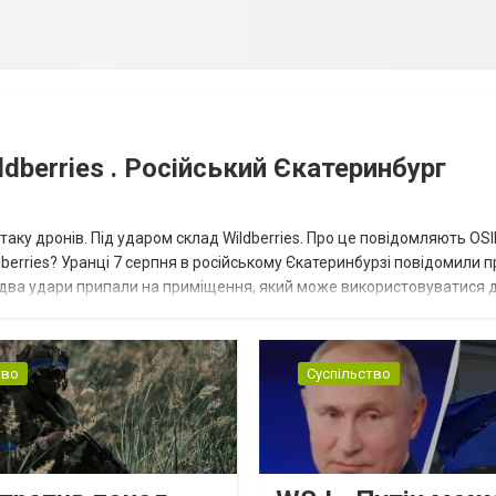
dberries . Російський Єкатеринбург
таку дронів. Під ударом склад Wildberries. Про це повідомляють OS
berries? Уранці 7 серпня в російському Єкатеринбурзі повідомили п
 два удари припали на приміщення, який може використовуватися 
тво
Суспільство