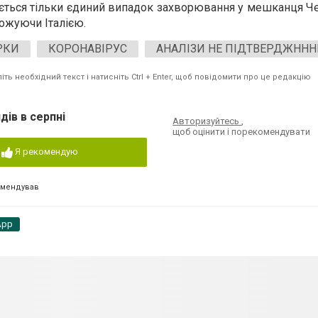
ться тільки єдиний випадок захворювання у мешканця Че
ожуючи Італією.
РКИ
КОРОНАВІРУС
АНАЛІЗИ НЕ ПІДТВЕРДЖННН
ть необхідний текст і натисніть Ctrl + Enter, щоб повідомити про це редакцію
дів в серпні
Авторизуйтесь
,
щоб оцінити і порекомендувати
Я рекомендую
омендував
App