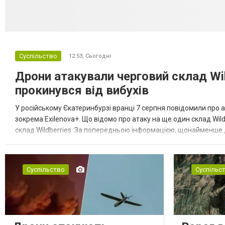
Суспільство
12:53,
Сьогодні
Дрони атакували черговий склад Wil
прокинувся від вибухів
У російському Єкатеринбурзі вранці 7 серпня повідомили про а
зокрема Exilenova+. Що відомо про атаку на ще один склад Wild
склад Wildberries. За попередньою інформацією, щонайменше
посилення російської армії. Росіяни втікають зі складу після а...
Суспільство
Суспільс