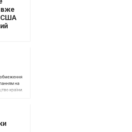
е
 вже
а США
вий
д обмеження
иланням на
цтво країни.
ки