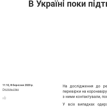
В Україні поки пі
11:10,
8 березня 2020 р.
На дослідження до ре
Суспільство
перевірки на коронавірус
з ними контактували
, п
У всіх випадках одерж