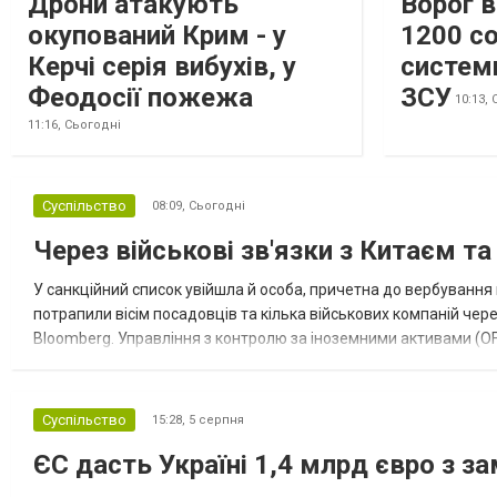
Дрони атакують
Ворог 
окупований Крим - у
1200 со
Керчі серія вибухів, у
систем
Феодосії пожежа
ЗСУ
10:13,
11:16,
Сьогодні
Суспільство
08:09,
Сьогодні
Через військові зв'язки з Китаєм т
У санкційний список увійшла й особа, причетна до вербування 
потрапили вісім посадовців та кілька військових компаній чер
Bloomberg. Управління з контролю за іноземними активами (OF
Зокрема, під обмеження потрапили військовий аташе Ку...
Суспільство
15:28,
5 серпня
ЄС дасть Україні 1,4 млрд євро з з