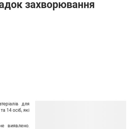
падок захворювання
теріалів для
та 14 ос
і
б
, як
і
не виявлено.