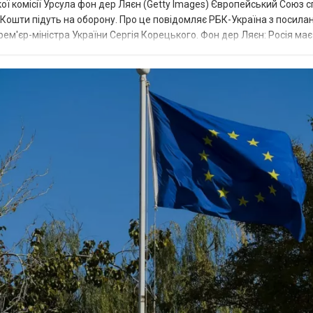
ї комісії Урсула фон дер Ляєн (Getty Images) Європейський Союз 
ї. Кошти підуть на оборону. Про це повідомляє РБК-Україна з посила
рем'єр-міністра України Сергія Корецького. Фон дер Ляєн: Росія ма
.