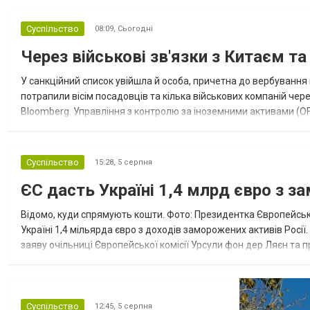
Суспільство
08:09,
Сьогодні
Через військові зв'язки з Китаєм т
У санкційний список увійшла й особа, причетна до вербування 
потрапили вісім посадовців та кілька військових компаній чер
Bloomberg. Управління з контролю за іноземними активами (OF
Зокрема, під обмеження потрапили військовий аташе Ку...
Суспільство
15:28,
5 серпня
ЄС дасть Україні 1,4 млрд євро з з
Відомо, куди спрямують кошти. Фото: Президентка Європейсько
Україні 1,4 мільярда євро з доходів заморожених активів Росі
заяву очільниці Європейської комісії Урсули фон дер Ляєн та п
за руйнування Урсула фон дер Ляєн заявила, що ЄС надасть У..
Суспільство
12:45,
5 серпня