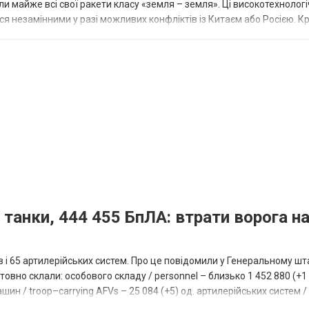
 майже всі свої ракети класу «земля – земля». Ці високотехнологі
незамінними у разі можливих конфліктів із Китаєм або Росією. Крі
 танки, 444 455 БпЛА: втрати ворога на
ів і 65 артилерійських систем. Про це повідомили у Генеральному шт
овно склали: особового складу / personnel – близько 1 452 880 (+1 1
ин / troop–carrying AFVs – 25 084 (+5) од. артилерійських систем / a