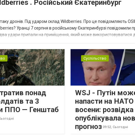
dberries . Російський Єкатеринбург
таку дронів. Під ударом склад Wildberries. Про це повідомляють OS
berries? Уранці 7 серпня в російському Єкатеринбурзі повідомили п
 два удари припали на приміщення, який може використовуватися 
тво
Суспільство
втратив понад
WSJ - Путін мож
лдатів та 3
напасти на НАТО
и ППО — Генштаб
восени: розвідк
опублікувала но
Сьогодні
прогноз
09:52,
Сьогодні