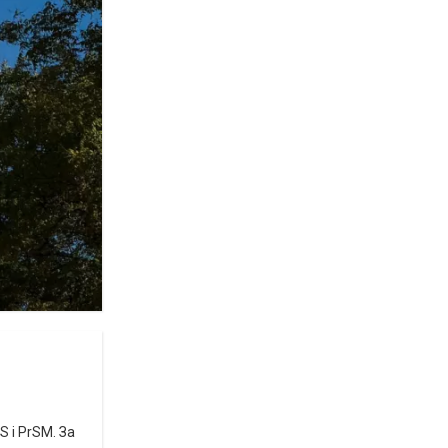
 і PrSM. За