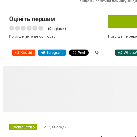
Якщо ви помітили помилку, виділі
Оцініть першим
(
0
оцінок)
Ніхто ще не рек
Поки ще ніхто не оцінював
Reddit
Telegram
Viber
Whats
Суспільство
12:53,
Сьогодні