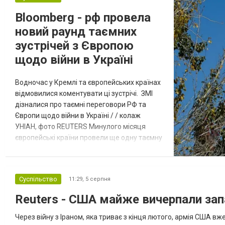
Bloomberg - рф провела
новий раунд таємних
зустрічей з Європою
щодо війни в Україні
Водночас у Кремлі та європейських країнах
відмовилися коментувати ці зустрічі. ЗМІ
дізналися про таємні переговори РФ та
Європи щодо війни в Україні / / колаж
УНІАН, фото REUTERS Минулого місяця
європейські країни провели ще одну таємну
зустріч з представниками РФ щодо
завершення війни в Україні. Про це
повідомляє Bloomberg. За даними видання,
Суспільство
11:29,
5 серпня
зі сторони Європи до цих переговорів
долучилися колишні високопосадовці
Reuters - США майже вичерпали зап
Великої Британії, Франції, Німеччини та Р...
Через війну з Іраном, яка триває з кінця лютого, армія США 