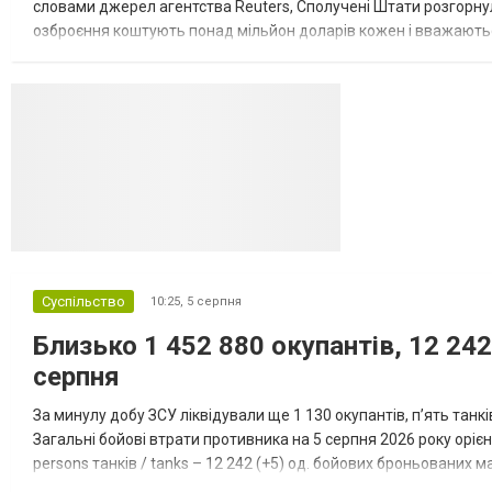
словами джерел агентства Reuters, Сполучені Штати розгорнули
озброєння коштують понад мільйон доларів кожен і вважаються 
даними іншого джерела, США також запустили майже полов...
Суспільство
10:25,
5 серпня
Близько 1 452 880 окупантів, 12 242
серпня
За минулу добу ЗСУ ліквідували ще 1 130 окупантів, пʼять танк
Загальні бойові втрати противника на 5 серпня 2026 року орієнт
persons танків / tanks – 12 242 (+5) од. бойових броньованих маш
systems – 47 396 (+65) од. РСЗВ / MLRS – 2...