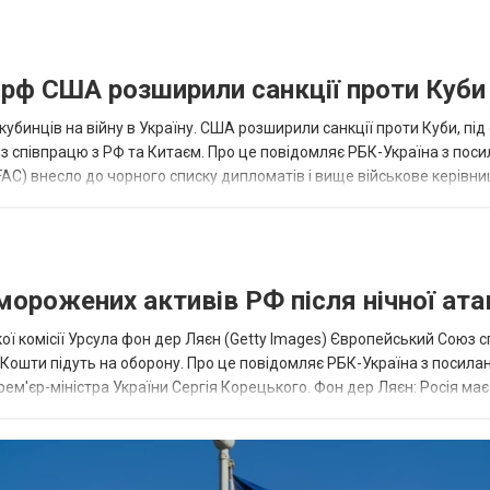
а рф США розширили санкції проти Куби
кубинців на війну в Україну. США розширили санкції проти Куби, пі
ез співпрацю з РФ та Китаєм. Про це повідомляє РБК-Україна з пос
AC) внесло до чорного списку дипломатів і вище військове керівни
аморожених активів РФ після нічної ата
ї комісії Урсула фон дер Ляєн (Getty Images) Європейський Союз 
ї. Кошти підуть на оборону. Про це повідомляє РБК-Україна з посила
рем'єр-міністра України Сергія Корецького. Фон дер Ляєн: Росія ма
.