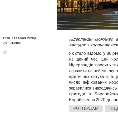
11:40,
7 березня 2020 р.
Нідерланди можливо в
Суспільство
випадок з коронавірусо
Як стало відомо, у 86 рі
на даний час, цей чо
Нідерландів просить тих
наразити на небезпеку 
критичних ситуацій.
Інц
число інфікованих кор
заразилися знаходячись
пригоди в Європейськ
Євробачення 2020 до інш
РОТТЕРДАМ
НІД