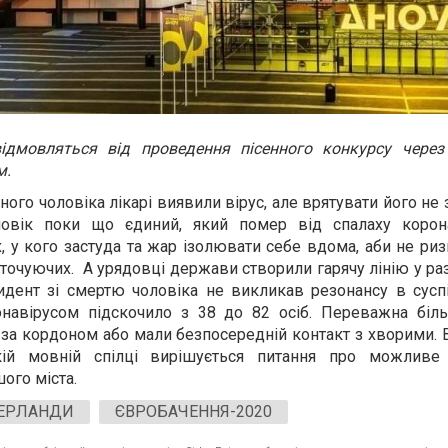
ідмовляться від проведення пісенного конкурсу через
м.
чного чоловіка лікарі виявили вірус, але врятувати його не
ловік поки що єдиний, який помер від спалаху корона
, у кого застуда та жар ізолювати себе вдома, аби не риз
оточуючих. А урядовці держави створили гарячу лінію у ра
идент зі смертю чоловіка не викликав резонансу в суспі
онавірусом підскочило з 38 до 82 осіб.
Переважна біл
 за кордоном або мали безпосередній контакт з хворими.
ій мовній спілці вирішується питання про можливе
ого міста.
ЕРЛАНДИ
ЄВРОБАЧЕННЯ-2020