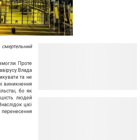
 смертельний
 змогли. Проте
вірусу.
Влада
икувати та не
зі виникнення
льстві, бо як
ьшість людей
Внаслідок цієї
 перенесення