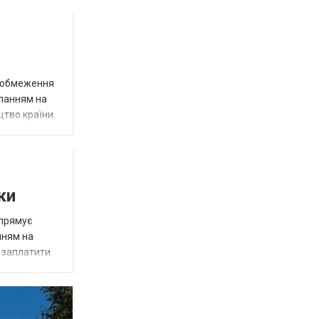
д обмеження
иланням на
цтво країни.
ки
спрямує
нням на
є заплатити