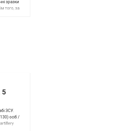
чні зразки
м того, за
Відбулась
остання
Новости
в
СПЕЦТЕМА
ОТГ
 5
нинішньому
році
абі ЗСУ.
сесія
30) осіб /
rtillery
Токмацької