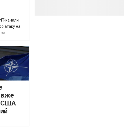
INT-канали,
ро атаку на
для
е
 вже
а США
вий