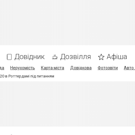
Довідник
Дозвілля
Афіша
да
Нерухомість
Карта міста
Довідкова
Фотозвіти
Авто 
0 в Роттердамі під питанням