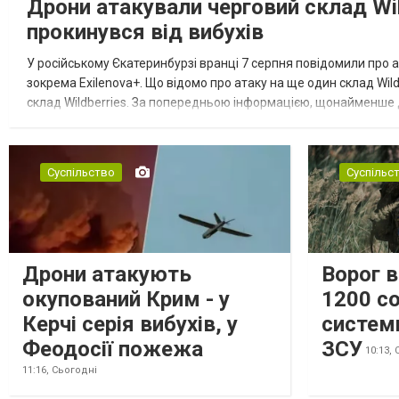
Дрони атакували черговий склад Wil
прокинувся від вибухів
У російському Єкатеринбурзі вранці 7 серпня повідомили про а
зокрема Exilenova+. Що відомо про атаку на ще один склад Wild
склад Wildberries. За попередньою інформацією, щонайменше
посилення російської армії. Росіяни втікають зі складу після а...
Суспільство
Суспільс
Дрони атакують
Ворог 
окупований Крим - у
1200 со
Керчі серія вибухів, у
систем
Феодосії пожежа
ЗСУ
10:13,
11:16,
Сьогодні