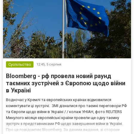
Суспільство
12:45,
5 серпня
Bloomberg - рф провела новий раунд
таємних зустрічей з Європою щодо війни
в Україні
Водночас у Кремлі та європейських країнах відмовилися
коментувати ці зустрічі. ЗМІ дізналися про таємні переговори РФ
та Європи щодо війни в Україні / / колаж УНІАН, фото REUTERS
Минулого місяця європейські країни провели ще одну таємну
зустріч з представниками РФ щодо завершення війни в Україні.
Про це повідомляє Bloomberg. За даними видання, зі сторони