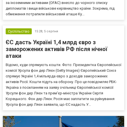
за іноземними активами (OFAC) внесло до чорного списку
дипломатів і вище військове керівництво країни. Зокрема, під
обмеження потрапили військовий аташе Ку...
Суспільство
15:28,
5 серпня
ЄС дасть Україні 1,4 млрд євро з
заморожених активів РФ після нічної
атаки
Відомо, куди спрямують кошти. Фото: Президентка Європейської
комісії Урсула фон дер Ляєн (Getty Images) Європейський Союз
спрямує Україні 1,4 мільярда євро з доходів заморожених
активів Росії. Кошти підуть на оборону. Про це повідомляє РБК-
Україна з посиланням на заяву очільниці Європейської комісії
Урсули фон дер Ляєн та прем'єр-міністра України Сергія
Корецького. Фон дер Ляєн: Росія має заплатити за руйнування
Урсула фон дер Ляєн заявила, що ЄС надасть У...