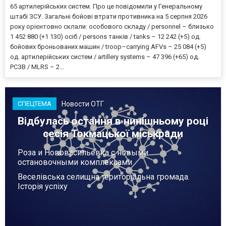
65 артилерійських систем. Про це повідомили у Генеральному
штабі ЗСУ. Загальні бойові втрати противника на 5 серпня 2026
року орієнтовно склали: особового складу / personnel – близько
1 452 880 (+1 130) осіб / persons танків / tanks – 12 242 (+5) од.
бойових броньованих машин / troop–carrying AFVs – 25 084 (+5)
од. артилерійських систем / artillery systems – 47 396 (+65) од.
РСЗВ / MLRS – 2...
Новости ОТГ
СПЕЦТЕМА
Відбулась остання в нинішньому році
сесія Токмацької міськради
Роза и Нововасильевка с новыми
остановочными комплексами
Веселівська селищна територіальна громада.
Історія успіху