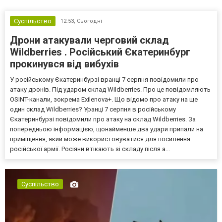
Суспільство
12:53,
Сьогодні
Дрони атакували черговий склад
Wildberries . Російський Єкатеринбург
прокинувся від вибухів
У російському Єкатеринбурзі вранці 7 серпня повідомили про
атаку дронів. Під ударом склад Wildberries. Про це повідомляють
OSINT-канали, зокрема Exilenova+. Що відомо про атаку на ще
один склад Wildberries? Уранці 7 серпня в російському
Єкатеринбурзі повідомили про атаку на склад Wildberries. За
попередньою інформацією, щонайменше два удари припали на
приміщення, який може використовуватися для посилення
російської армії. Росіяни втікають зі складу після а...
Суспільство