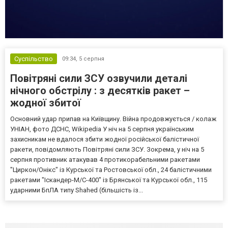
Суспільство
09:34,
5 серпня
Повітряні сили ЗСУ озвучили деталі
нічного обстрілу : з десятків ракет –
жодної збитої
Основний удар припав на Київщину. Війна продовжується / колаж
УНІАН, фото ДСНС, Wikipedia У ніч на 5 серпня українським
захисникам не вдалося збити жодної російської балістичної
ракети, повідомляють Повітряні сили ЗСУ. Зокрема, у ніч на 5
серпня противник атакував 4 протикорабельними ракетами
"Циркон/Онікс" із Курської та Ростовської обл., 24 балістичними
ракетами "Іскандер-М/С-400" із Брянської та Курської обл., 115
ударними БпЛА типу Shahed (більшість із...