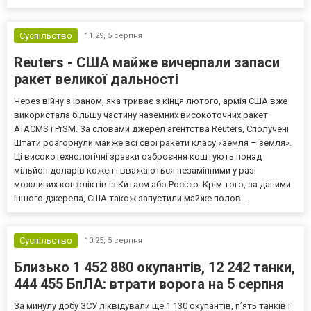
Європи до цих переговорів долучилися колишні
високопосадовці Великої Британії, Франції, Німеччини та Р...
Суспільство
11:29,
5 серпня
Reuters - США майже вичерпали запаси
ракет великої дальності
Через війну з Іраном, яка триває з кінця лютого, армія США вже
використала більшу частину наземних високоточних ракет
ATACMS і PrSM. За словами джерел агентства Reuters, Сполучені
Штати розгорнули майже всі свої ракети класу «земля – земля».
Ці високотехнологічні зразки озброєння коштують понад
мільйон доларів кожен і вважаються незамінними у разі
можливих конфліктів із Китаєм або Росією. Крім того, за даними
іншого джерела, США також запустили майже полов...
Суспільство
10:25,
5 серпня
Близько 1 452 880 окупантів, 12 242 танки,
444 455 БпЛА: втрати ворога на 5 серпня
За минулу добу ЗСУ ліквідували ще 1 130 окупантів, пʼять танків і