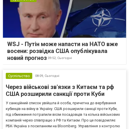
WSJ - Путін може напасти на НАТО вже
восени: розвідка США опублікувала
новий прогноз
09:52,
Сьогодні
Суспільство
08:09,
Сьогодні
Через військові зв'язки з Китаєм та рф
США розширили санкції проти Куби
У санкційний список увійшла й особа, причетна до вербування
кубинців на війну в Україну. США розширили санкції проти Куби,
під обмеження потрапили вісім посадовців та кілька військових
компаній через співпрацю з РФ та Китаєм. Про це повідомляє
РБК-Україна з посиланням на Bloomberg. Управління з контролю