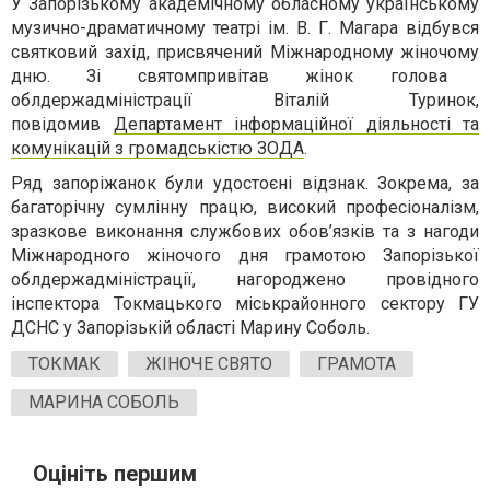
У
Запорізькому академічному обласному українському
музично-драматичному театрі ім. В. Г. Магара відбувся
святковий захід
, присвячений
Міжнародно
му
жіночо
му
дн
ю
.
Зі святом
привітав жінок голова
облдержадміністрації Віталій Туринок,
повідомив
Департамент інформаційної діяльності та
комунікацій з громадськістю ЗОДА
.
Ряд запоріжанок були удостоєні відзнак. Зокрема, за
багаторічну сумлінну працю, високий професіоналізм,
зразкове виконання службових обов’язків та з нагоди
Міжнародного жіночого дня грамотою Запорізької
облдержадміністрації, нагороджено провідного
інспектора Токмацького міськрайонного сектору ГУ
ДСНС у Запорізькій області
Марину Соболь
.
ТОКМАК
ЖІНОЧЕ СВЯТО
ГРАМОТА
МАРИНА СОБОЛЬ
Оцініть першим