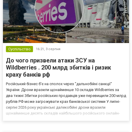
Суспільство
16:21,
3 серпня
До чого призвели атаки ЗСУ на
Wildberries . 200 млрд збитків і ризик
краху банків рф
Російський бізнес б'є на сполох через "дальнобійні санкції"
України. Дрони вразили щонайменше 10 складів Wildberries за
два тижні Збитки російських продавців уже перевищили 200 млрд
рублів РФ може загрожувати крах банківської системи У липні-
серпні 2026 року українські далекобійні дрони вразили
щонайменше десять складів найбільшого російського онлайн-
рітейлера Wildberries, спровокувавши масштабні пожежі. Поки
Кремль заперечує роль компанії в постачанні тов...