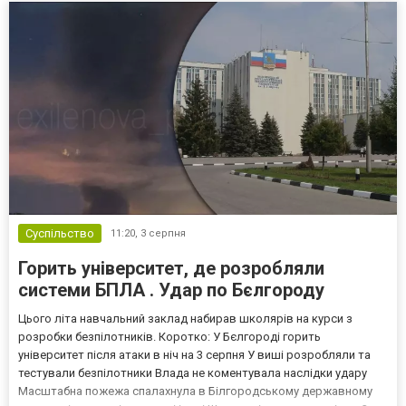
Суспільство
11:20,
3 серпня
Горить університет, де розробляли
системи БПЛА . Удар по Бєлгороду
Цього літа навчальний заклад набирав школярів на курси з
розробки безпілотників. Коротко: У Бєлгороді горить
університет після атаки в ніч на 3 серпня У виші розробляли та
тестували безпілотники Влада не коментувала наслідки удару
Масштабна пожежа спалахнула в Білгородському державному