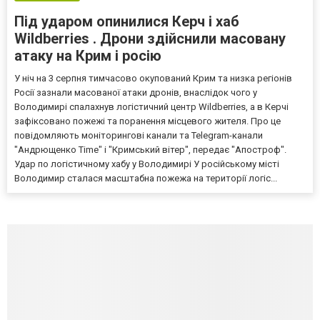
Під ударом опинилися Керч і хаб
Wildberries . Дрони здійснили масовану
атаку на Крим і росію
У ніч на 3 серпня тимчасово окупований Крим та низка регіонів
Росії зазнали масованої атаки дронів, внаслідок чого у
Володимирі спалахнув логістичний центр Wildberries, а в Керчі
зафіксовано пожежі та поранення місцевого жителя. Про це
повідомляють моніторингові канали та Telegram-канали
"Андрющенко Time" і "Кримський вітер", передає "Апостроф".
Удар по логістичному хабу у Володимирі У російському місті
Володимир сталася масштабна пожежа на території логіс...