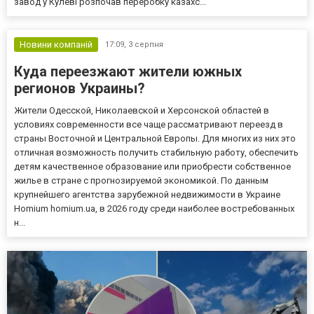
завод у Кулеві розпочав переробку казахс...
Новини компаній
17:09,
3 серпня
Куда переезжают жители южных
регионов Украины?
Жители Одесской, Николаевской и Херсонской областей в
условиях современности все чаще рассматривают переезд в
страны Восточной и Центральной Европы. Для многих из них это
отличная возможность получить стабильную работу, обеспечить
детям качественное образование или приобрести собственное
жилье в стране с прогнозируемой экономикой. По данным
крупнейшего агентства зарубежной недвижимости в Украине
Homium homium.ua, в 2026 году среди наиболее востребованных
н...