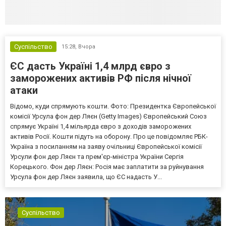
Суспільство
15:28,
Вчора
ЄС дасть Україні 1,4 млрд євро з
заморожених активів РФ після нічної
атаки
Відомо, куди спрямують кошти. Фото: Президентка Європейської
комісії Урсула фон дер Ляєн (Getty Images) Європейський Союз
спрямує Україні 1,4 мільярда євро з доходів заморожених
активів Росії. Кошти підуть на оборону. Про це повідомляє РБК-
Україна з посиланням на заяву очільниці Європейської комісії
Урсули фон дер Ляєн та прем'єр-міністра України Сергія
Корецького. Фон дер Ляєн: Росія має заплатити за руйнування
Урсула фон дер Ляєн заявила, що ЄС надасть У...
Суспільство