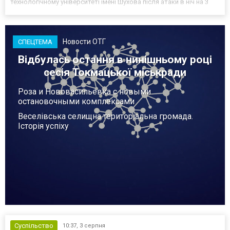
технологічному університеті імені Шухова після атаки в ніч на 3
серпня - у цьому закладі розробляли та тестували безпілотники.
Як пише російський Telegram-канал Astra, наслі...
Новости ОТГ
СПЕЦТЕМА
Відбулась остання в нинішньому році
сесія Токмацької міськради
Роза и Нововасильевка с новыми
остановочными комплексами
Веселівська селищна територіальна громада.
Історія успіху
Суспільство
10:37,
3 серпня