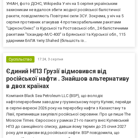
УНІАН, фото ДСНС, Wikipedia У ніч на 5 серпня українським
захисникам не вдалося збити жодної російської балістичної
ракети, повідомляють Повітряні сили ЗСУ. Зокрема, у ніч на 5
серпня противник атакував 4 протикорабельними ракетами
"Циркон/Онікс" із Курської та Ростовської обл., 24 балістичними
ракетами "Іскандер-М/С-400" із Брянської та Курської обл., 115
ударними БпЛА типу Shahed (більшість із...
Суспільство
17:24,
3 серпня
Єдиний НПЗ Грузії відмовився від
російської нафти . Знайшов альтернативу
в двох країнах
Компанія Black Sea Petroleum LLC (BSP), що володіє
нафтопереробним заводом у грузинському порту Кулеві, перейде
в серпні-вересні 2026 року на переробку нафти з Казахстану та
Лівії, припинивши закупівлі російської сировини. Про це пише The
Moscow Times. Євросоюз у рамках 21-го пакету вніс Кулевський
НПЗ до санкційного списку, давши йому термін до 25 січня 2027
року для відмови від російської нафти. BSP повідомила, що