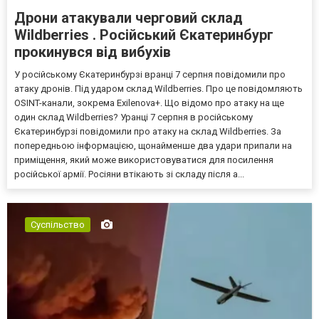
Дрони атакували черговий склад
Wildberries . Російський Єкатеринбург
прокинувся від вибухів
У російському Єкатеринбурзі вранці 7 серпня повідомили про
атаку дронів. Під ударом склад Wildberries. Про це повідомляють
OSINT-канали, зокрема Exilenova+. Що відомо про атаку на ще
один склад Wildberries? Уранці 7 серпня в російському
Єкатеринбурзі повідомили про атаку на склад Wildberries. За
попередньою інформацією, щонайменше два удари припали на
приміщення, який може використовуватися для посилення
російської армії. Росіяни втікають зі складу після а...
Суспільство