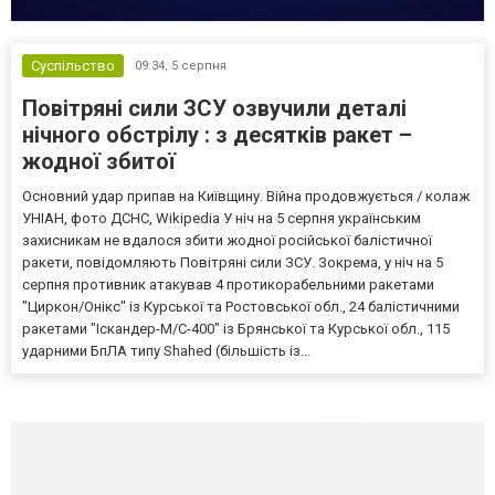
Суспільство
09:34,
5 серпня
Повітряні сили ЗСУ озвучили деталі
нічного обстрілу : з десятків ракет –
жодної збитої
Основний удар припав на Київщину. Війна продовжується / колаж
УНІАН, фото ДСНС, Wikipedia У ніч на 5 серпня українським
захисникам не вдалося збити жодної російської балістичної
ракети, повідомляють Повітряні сили ЗСУ. Зокрема, у ніч на 5
серпня противник атакував 4 протикорабельними ракетами
"Циркон/Онікс" із Курської та Ростовської обл., 24 балістичними
ракетами "Іскандер-М/С-400" із Брянської та Курської обл., 115
ударними БпЛА типу Shahed (більшість із...