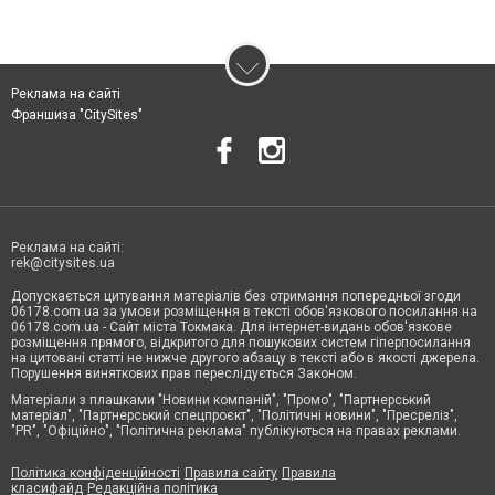
Реклама на сайті
Франшиза "CitySites"
Реклама на сайті:
rek@citysites.ua
Допускається цитування матеріалів без отримання попередньої згоди
06178.com.ua за умови розміщення в тексті обов'язкового посилання на
06178.com.ua - Сайт міста Токмака. Для інтернет-видань обов'язкове
розміщення прямого, відкритого для пошукових систем гіперпосилання
на цитовані статті не нижче другого абзацу в тексті або в якості джерела.
Порушення виняткових прав переслідується Законом.
Матеріали з плашками "Новини компаній", "Промо", "Партнерський
матеріал", "Партнерський спецпроєкт", "Політичні новини", "Пресреліз",
"PR", "Офіційно", "Політична реклама" публікуються на правах реклами.
Політика конфіденційності
Правила сайту
Правила
класифайд
Редакційна політика