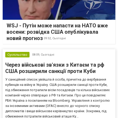
WSJ - Путін може напасти на НАТО вже
восени: розвідка США опублікувала
новий прогноз
09:52,
Сьогодні
Суспільство
08:09,
Сьогодні
Через військові зв'язки з Китаєм та рф
США розширили санкції проти Куби
У санкційний список увійшла й особа, причетна до вербування
кубинців на війну в Україну. США розширили санкції проти Куби,
під обмеження потрапили вісім посадовців та кілька військових
компаній через співпрацю з РФ та Китаєм. Про це повідомляє
РБК-Україна з посиланням на Bloomberg. Управління з контролю
за іноземними активами (OFAC) внесло до чорного списку
дипломатів і вище військове керівництво країни. Зокрема, під
обмеження потрапили військовий аташе Ку...