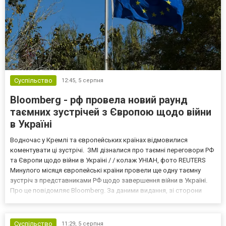
Суспільство
12:45,
5 серпня
Bloomberg - рф провела новий раунд
таємних зустрічей з Європою щодо війни
в Україні
Водночас у Кремлі та європейських країнах відмовилися
коментувати ці зустрічі. ЗМІ дізналися про таємні переговори РФ
та Європи щодо війни в Україні / / колаж УНІАН, фото REUTERS
Минулого місяця європейські країни провели ще одну таємну
зустріч з представниками РФ щодо завершення війни в Україні.
Про це повідомляє Bloomberg. За даними видання, зі сторони
Європи до цих переговорів долучилися колишні
високопосадовці Великої Британії, Франції, Німеччини та Р...
Суспільство
11:29,
5 серпня