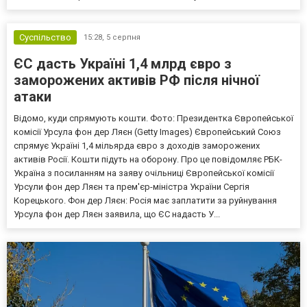
Суспільство
15:28,
5 серпня
ЄС дасть Україні 1,4 млрд євро з
заморожених активів РФ після нічної
атаки
Відомо, куди спрямують кошти. Фото: Президентка Європейської
комісії Урсула фон дер Ляєн (Getty Images) Європейський Союз
спрямує Україні 1,4 мільярда євро з доходів заморожених
активів Росії. Кошти підуть на оборону. Про це повідомляє РБК-
Україна з посиланням на заяву очільниці Європейської комісії
Урсули фон дер Ляєн та прем'єр-міністра України Сергія
Корецького. Фон дер Ляєн: Росія має заплатити за руйнування
Урсула фон дер Ляєн заявила, що ЄС надасть У...