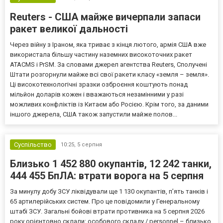
Reuters - США майже вичерпали запаси
ракет великої дальності
Через війну з Іраном, яка триває з кінця лютого, армія США вже
використала більшу частину наземних високоточних ракет
ATACMS і PrSM. За словами джерел агентства Reuters, Сполучені
Штати розгорнули майже всі свої ракети класу «земля – земля».
Ці високотехнологічні зразки озброєння коштують понад
мільйон доларів кожен і вважаються незамінними у разі
можливих конфліктів із Китаєм або Росією. Крім того, за даними
іншого джерела, США також запустили майже полов...
Суспільство
10:25,
5 серпня
Близько 1 452 880 окупантів, 12 242 танки,
444 455 БпЛА: втрати ворога на 5 серпня
За минулу добу ЗСУ ліквідували ще 1 130 окупантів, пʼять танків і
65 артилерійських систем. Про це повідомили у Генеральному
штабі ЗСУ. Загальні бойові втрати противника на 5 серпня 2026
року орієнтовно склали: особового складу / personnel – близько