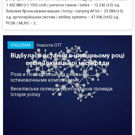
1 452 880 (+1 130) осіб / persons танків / tanks – 12 242 (+5) од.
бойових броньованих машин / troop–carrying AFVs – 25 084 (+5)
од. артилерійських систем / artillery systems – 47 396 (+65) од.
РСЗВ / MLRS – 2...
Новости ОТГ
СПЕЦТЕМА
Відбулась остання в нинішньому році
сесія Токмацької міськради
Роза и Нововасильевка с новыми
остановочными комплексами
Веселівська селищна територіальна громада.
Історія успіху