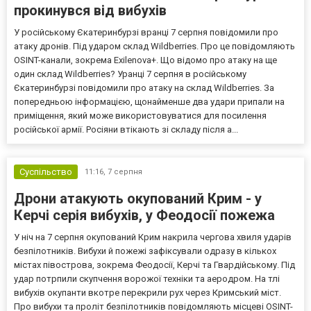
прокинувся від вибухів
У російському Єкатеринбурзі вранці 7 серпня повідомили про
атаку дронів. Під ударом склад Wildberries. Про це повідомляють
OSINT-канали, зокрема Exilenova+. Що відомо про атаку на ще
один склад Wildberries? Уранці 7 серпня в російському
Єкатеринбурзі повідомили про атаку на склад Wildberries. За
попередньою інформацією, щонайменше два удари припали на
приміщення, який може використовуватися для посилення
російської армії. Росіяни втікають зі складу після а...
Суспільство
11:16,
7 серпня
Дрони атакують окупований Крим - у
Керчі серія вибухів, у Феодосії пожежа
У ніч на 7 серпня окупований Крим накрила чергова хвиля ударів
безпілотників. Вибухи й пожежі зафіксували одразу в кількох
містах півострова, зокрема Феодосії, Керчі та Гвардійському. Під
удар потрпили скупчення ворожої техніки та аеродром. На тлі
вибухів окупанти вкотре перекрили рух через Кримський міст.
Про вибухи та проліт безпілотників повідомляють місцеві OSINT-