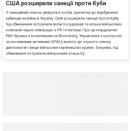
США розширили санкції проти Куби
У санкційний список увійшла й особа, причетна до вербування
кубинців на війну в Україну. США розширили санкції проти Куби,
під обмеження потрапили вісім посадовців та кілька військових
компаній через співпрацю з РФ та Китаєм. Про це повідомляє
РБК-Україна з посиланням на Bloomberg. Управління з контролю
за іноземними активами (OFAC) внесло до чорного списку
дипломатів і вище військове керівництво країни. Зокрема, під
обмеження потрапили військовий аташе Ку...