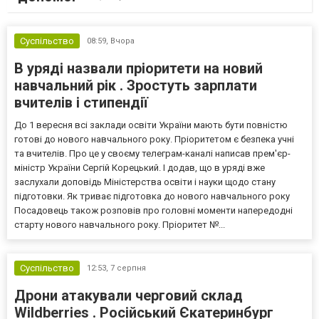
Суспільство
08:59,
Вчора
В уряді назвали пріоритети на новий
навчальний рік . Зростуть зарплати
вчителів і стипендії
До 1 вересня всі заклади освіти України мають бути повністю
готові до нового навчального року. Пріоритетом є безпека учні
та вчителів. Про це у своєму телеграм-каналі написав прем'єр-
міністр України Сергій Корецький. І додав, що в уряді вже
заслухали доповідь Міністерства освіти і науки щодо стану
підготовки. Як триває підготовка до нового навчального року
Посадовець також розповів про головні моменти напередодні
старту нового навчального року. Пріоритет №...
Суспільство
12:53,
7 серпня
Дрони атакували черговий склад
Wildberries . Російський Єкатеринбург