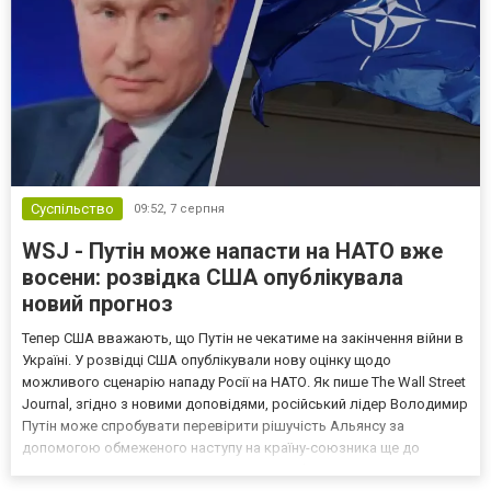
Суспільство
09:52,
7 серпня
WSJ - Путін може напасти на НАТО вже
восени: розвідка США опублікувала
новий прогноз
Тепер США вважають, що Путін не чекатиме на закінчення війни в
Україні. У розвідці США опублікували нову оцінку щодо
можливого сценарію нападу Росії на НАТО. Як пише The Wall Street
Journal, згідно з новими доповідями, російський лідер Володимир
Путін може спробувати перевірити рішучість Альянсу за
допомогою обмеженого наступу на країну-союзника ще до
закінчення війни в Україні. Ці нові оцінки з’явилися на тлі нестачі