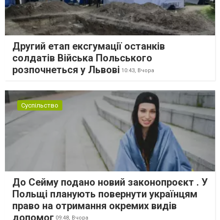
Другий етап ексгумації останків
солдатів Війська Польського
розпочнеться у Львові
10:43,
Вчора
Суспільство
До Сейму подано новий законопроєкт . У
Польщі планують повернути українцям
право на отримання окремих видів
допомог
09:48,
Вчора