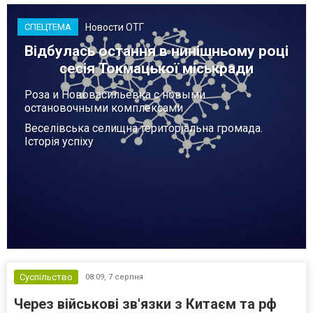
деяких критично важливих боєприпасів,...
Новости ОТГ
СПЕЦТЕМА
Відбулась остання в нинішньому році
сесія Токмацької міськради
Роза и Нововасильевка с новыми
остановочными комплексами
Веселівська селищна територіальна громада.
Історія успіху
Суспільство
08:09,
7 серпня
Через військові зв'язки з Китаєм та рф