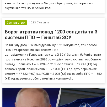
канали. За інформацією, у Феодосії був приліт, ймовірно, по
скупченню техніки в районі кол...
Суспільство
10:13,
7 серпня
Ворог втратив понад 1200 солдатів та 3
системи ППО — Генштаб ЗСУ
За минулу добу ЗСУ ліквідували ще 1 210 окупантів, три засоби
ППО і 59 артилерійських систем. Про
це повідомили у Генеральному штабі ЗСУ. Загальні бойові втрати
противника на 6 серпня 2026 року орієнтовно склали: особового
складу – близько 1 455 420 (+1 210) осіб танків – 12 247 (+1) од.
бойових броньованих машин – 25 098 (+11) од. артилерійських
систем – 47 522 (+67) од. РСЗВ – 2 008 (+2) од. засобів ППО – 1 550
(+3) од. наземних робототехнічних комплексі...