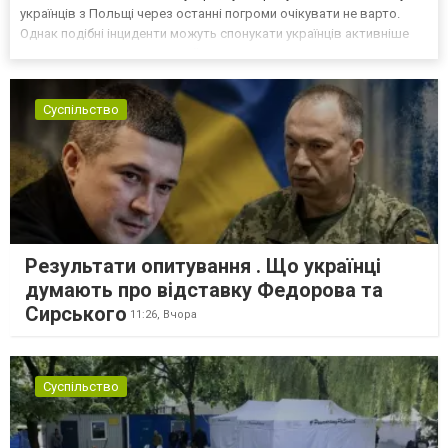
українців з Польщі через останні погроми очікувати не варто.
Однак подібні інциденти можуть спонукати українців активніше
самоорганізовуватися та об’єднуватися для захисту своїх
інтересів. Таку думку висловив директор Центру досліджень...
Суспільство
Результати опитування . Що українці
думають про відставку Федорова та
Сирського
11:26,
Вчора
Суспільство