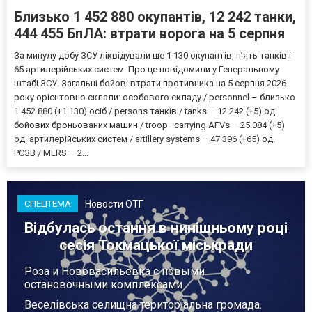
Близько 1 452 880 окупантів, 12 242 танки,
444 455 БпЛА: втрати ворога на 5 серпня
За минулу добу ЗСУ ліквідували ще 1 130 окупантів, пʼять танків і
65 артилерійських систем. Про це повідомили у Генеральному
штабі ЗСУ. Загальні бойові втрати противника на 5 серпня 2026
року орієнтовно склали: особового складу / personnel – близько
1 452 880 (+1 130) осіб / persons танків / tanks – 12 242 (+5) од.
бойових броньованих машин / troop–carrying AFVs – 25 084 (+5)
од. артилерійських систем / artillery systems – 47 396 (+65) од.
РСЗВ / MLRS – 2...
Новости ОТГ
СПЕЦТЕМА
Відбулась остання в нинішньому році
сесія Токмацької міськради
Роза и Нововасильевка с новыми
остановочными комплексами
Веселівська селищна територіальна громада.