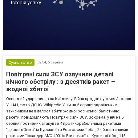
Історія успіху
Суспільство
09:34,
5 серпня
Повітряні сили ЗСУ озвучили деталі
нічного обстрілу : з десятків ракет –
жодної збитої
Основний удар припав на Київщину. Війна продовжується / колаж
УНІАН, фото ДСНС, Wikipedia У ніч на 5 серпня українським
захисникам не вдалося збити жодної російської балістичної
ракети, повідомляють Повітряні сили ЗСУ. Зокрема, у ніч на 5
серпня противник атакував 4 протикорабельними ракетами
"Циркон/Онікс" із Курської та Ростовської обл., 24 балістичними
ракетами "Іскандер-М/С-400" із Брянської та Курської обл., 115