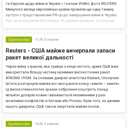
та Європи щодо війни в Україні / / колаж УНІАН, фото REUTERS
Минулого місяця європейські країни провели ще одну таємну
зустріч з представниками РФ щодо завершення війни в Україні.
Про це повідомляє Bloomberg. За даними видання, зі сторони
Європи до цих переговорів долучилися колишні
високопосадовці Великої Британії, Франції, Німеччини та Р...
Суспільство
11:29,
5 серпня
Reuters - США майже вичерпали запаси
ракет великої дальності
Через війну з Іраном, яка триває з кінця лютого, армія США вже
використала більшу частину наземних високоточних ракет
ATACMS і PrSM. За словами джерел агентства Reuters, Сполучені
Штати розгорнули майже всі свої ракети класу «земля – земля».
Ці високотехнологічні зразки озброєння коштують понад
мільйон доларів кожен і вважаються незамінними у разі
можливих конфліктів із Китаєм або Росією. Крім того, за даними
іншого джерела, США також запустили майже полов...
Суспільство
10:25,
5 серпня