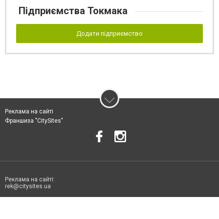
Підприємства Токмака
Додати підприємство
Реклама на сайті
Франшиза "CitySites"
Реклама на сайті:
rek@citysites.ua
Допускається цитування матеріалів без отримання попередньої згоди
06178.com.ua за умови розміщення в тексті обов'язкового посилання на
06178.com.ua - Сайт міста Токмака. Для інтернет-видань обов'язкове