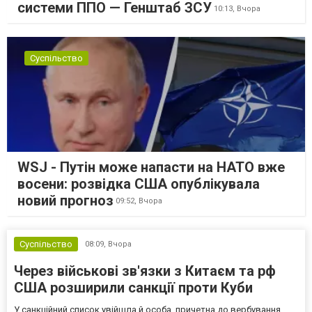
системи ППО — Генштаб ЗСУ
10:13,
Вчора
Суспільство
WSJ - Путін може напасти на НАТО вже
восени: розвідка США опублікувала
новий прогноз
09:52,
Вчора
Суспільство
08:09,
Вчора
Через військові зв'язки з Китаєм та рф
США розширили санкції проти Куби
У санкційний список увійшла й особа, причетна до вербування