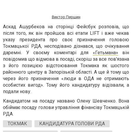
Виктор Першин
Аскад Ашурбеков на сторінці Фейсбук розповів, що
після того, як він пройшов всі етапи LIFT і вже чекав
указу президента про своє призначення головою
Токмацької РДА, несподівано дізнався, що очікування
даремні. У своєму коментарі для
«Гетьмана»
він
повідомив що відмова в посаді, скоріш за все пов'язана
з його позицією відстоювання Токмака як шостого
районного центру в Запорізькій області. А ще й тому що
через його призначення «люди в ОДА не отримають
особистих вигод». Тому його кандидатуру відізвали, а
подали нову.
Кандидатом на посаду названо Олену Шевченко. Вона
обіймає посаду голови управління фінансіву Токмацькій
РДА.
ТОКМАК
КАНДИДАТУРА ГОЛОВИ РДА