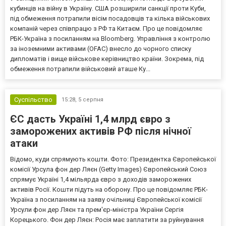
кубинців на війну в Україну. США розширили санкції проти Куби,
під обмеження потрапили вісім посадовців та кілька військових
компаній через співпрацю з РФ та Китаєм. Про це повідомляє
РБК-Україна з посиланням на Bloomberg. Управління з контролю
за іноземними активами (OFAC) внесло до чорного списку
дипломатів і вище військове керівництво країни. Зокрема, під
обмеження потрапили військовий аташе Ку...
Суспільство
15:28,
5 серпня
ЄС дасть Україні 1,4 млрд євро з
заморожених активів РФ після нічної
атаки
Відомо, куди спрямують кошти. Фото: Президентка Європейської
комісії Урсула фон дер Ляєн (Getty Images) Європейський Союз
спрямує Україні 1,4 мільярда євро з доходів заморожених
активів Росії. Кошти підуть на оборону. Про це повідомляє РБК-
Україна з посиланням на заяву очільниці Європейської комісії
Урсули фон дер Ляєн та прем'єр-міністра України Сергія
Корецького. Фон дер Ляєн: Росія має заплатити за руйнування