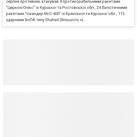
серпня противник атакував 4 протикорабельними ракетами
"Циркон/Онікс" із Курської та Ростовської обл., 24 балістичними
ракетами "Іскандер-М/С-400" із Брянської та Курської обл., 115
ударними БпЛА типу Shahed (більшість із...