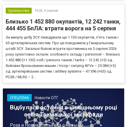
Суспільство
10:25,
5 серпня
Близько 1 452 880 окупантів, 12 242 танки,
444 455 БпЛА: втрати ворога на 5 серпня
За минулу добу ЗСУ ліквідували ще 1 130 окупантів, пʼять танків і
65 артилерійських систем. Про це повідомили у Генеральному
штабі ЗСУ. Загальні бойові втрати противника на 5 серпня 2026
року орієнтовно склали: особового складу / personnel – близько
1 452 880 (+1 130) осіб / persons танків / tanks – 12 242 (+5) од.
бойових броньованих машин / troop–carrying AFVs – 25 084 (+5)
од. артилерійських систем / artillery systems – 47 396 (+65) од.
РСЗВ / MLRS – 2...
Новости ОТГ
СПЕЦТЕМА
Відбулась остання в нинішньому році
сесія Токмацької міськради
Роза и Нововасильевка с новыми