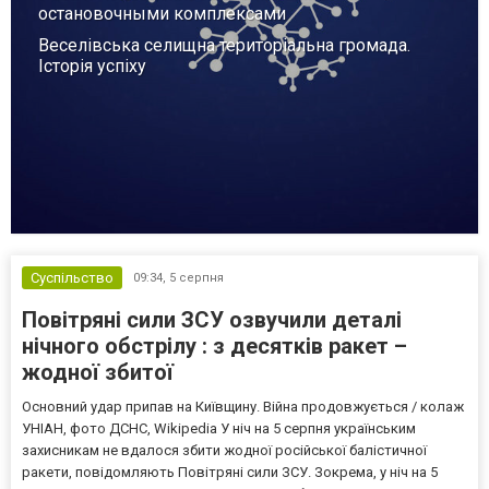
остановочными комплексами
Веселівська селищна територіальна громада.
Історія успіху
Суспільство
09:34,
5 серпня
Повітряні сили ЗСУ озвучили деталі
нічного обстрілу : з десятків ракет –
жодної збитої
Основний удар припав на Київщину. Війна продовжується / колаж
УНІАН, фото ДСНС, Wikipedia У ніч на 5 серпня українським
захисникам не вдалося збити жодної російської балістичної
ракети, повідомляють Повітряні сили ЗСУ. Зокрема, у ніч на 5