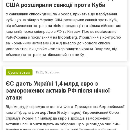
США розширили санкції проти Куби
У санкційний список увійшла й особа, причетна до вербування
кубинців на війну в Україну. США розширили санкції проти Куби,
під обмеження потрапили вісім посадовців та кілька військових
компаній через співпрацю з РФ та Китаєм. Про це повідомляє
РБК-Україна з посиланням на Bloomberg. Управління з контролю
за іноземними активами (OFAC) внесло до чорного списку
дипломатів і вище військове керівництво країни. Зокрема, під
обмеження потрапили військовий аташе Ку...
Суспільство
15:28,
5 серпня
ЄС дасть Україні 1,4 млрд євро з
заморожених активів РФ після нічної
атаки
Відомо, куди спрямують кошти. Фото: Президентка Європейської
комісії Урсула фон дер Ляєн (Getty Images) Європейський Союз
спрямує Україні 1,4 мільярда євро з доходів заморожених
активів Росії. Кошти підуть на оборону. Про це повідомляє РБК-
Україна з посиланням на заяву очільниці Європейської комісії