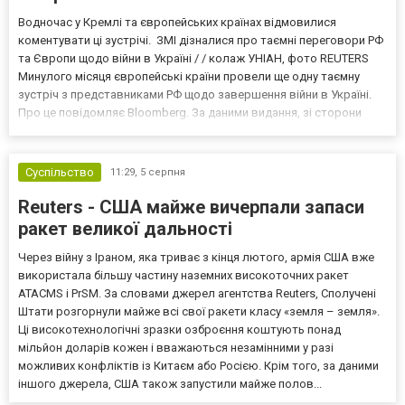
Водночас у Кремлі та європейських країнах відмовилися
коментувати ці зустрічі. ЗМІ дізналися про таємні переговори РФ
та Європи щодо війни в Україні / / колаж УНІАН, фото REUTERS
Минулого місяця європейські країни провели ще одну таємну
зустріч з представниками РФ щодо завершення війни в Україні.
Про це повідомляє Bloomberg. За даними видання, зі сторони
Європи до цих переговорів долучилися колишні
високопосадовці Великої Британії, Франції, Німеччини та Р...
Суспільство
11:29,
5 серпня
Reuters - США майже вичерпали запаси
ракет великої дальності
Через війну з Іраном, яка триває з кінця лютого, армія США вже
використала більшу частину наземних високоточних ракет
ATACMS і PrSM. За словами джерел агентства Reuters, Сполучені
Штати розгорнули майже всі свої ракети класу «земля – земля».
Ці високотехнологічні зразки озброєння коштують понад
мільйон доларів кожен і вважаються незамінними у разі
можливих конфліктів із Китаєм або Росією. Крім того, за даними
іншого джерела, США також запустили майже полов...