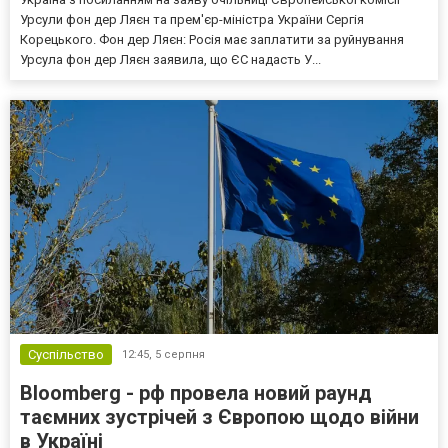
Урсули фон дер Ляєн та прем'єр-міністра України Сергія
Корецького. Фон дер Ляєн: Росія має заплатити за руйнування
Урсула фон дер Ляєн заявила, що ЄС надасть У...
Суспільство
12:45,
5 серпня
Bloomberg - рф провела новий раунд
таємних зустрічей з Європою щодо війни
в Україні