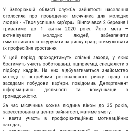
У За
порізьк
ій
облас
ті
служба зайнятості
населення
оголосила про
проведення місячника
для
моло
дих
людей -
«Твоя успішна кар’єра»
. Він
почався
2 березня
і
триватиме до
1 квітня 2020 року.
Його мета
–
активізувати мол
одих людей
,
забезпечити
ї
м
можливість конкурувати на
ринку праці
, стимулювати
їх
професійн
е зростання.
У цей період проходитимуть спільні заходи, у яких
братимуть участь
роботодавц
і
, підприємц
і
,
спеціалісти з
підбору кадрів, На них відбуватиметься знайомство
молоді з потребами
регіонального ринку праці та
засадами
побудови кар’єри
, повідомив
Департамент
інформаційної діяльності та комунікацій з
громадськістю
.
За час місячника
кожна людина віком до 35 років,
зареєстрована в центрі зайнятості,
матиме змогу
:
• взяти участь в профорієнтаційних мотиваційних
заходах;