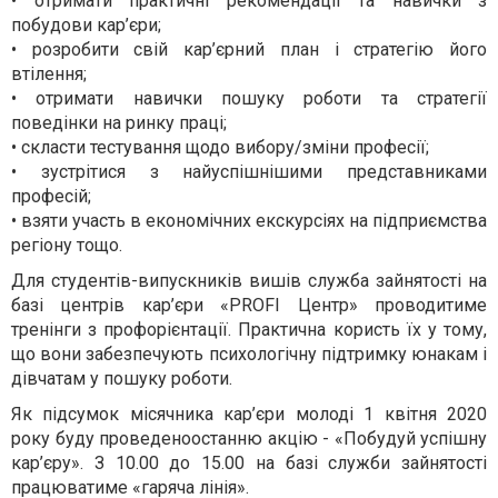
• отримати практичні рекомендації та навички з
побудови кар’єри;
• розробити свій кар’єрний план і стратегію його
втілення;
• отримати навички пошуку роботи та стратегії
поведінки на ринку праці;
• скласти тестування щодо вибору/зміни професії;
• зустрітися з найуспішнішими представниками
професій;
• взяти участь в економічних екскурсіях на підприємства
регіону тощо.
Для студент
ів-випускників вишів
служб
а
зайнятості на
базі центрів кар’єри «PROFI Центр»
проводитиме
тренінги з
профорієнтації. Практична користь їх у тому,
що вони забезпечують
психологічн
у
підтримк
у юнакам і
дівчатам у
пошуку роботи.
Як підсумок
місячник
а
кар’єри молоді 1 квітня 2020
року
буду проведено
останню
акцію
-
«Побудуй успішну
кар’єру»
.
З
10.00 до 15.00 на базі служби зайнятості
працюватиме «гаряча лінія».