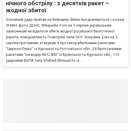
нічного обстрілу : з десятків ракет –
жодної збитої
Основний удар припав на Київщину. Війна продовжується / колаж
УНІАН, фото ДСНС, Wikipedia У ніч на 5 серпня українським
захисникам не вдалося збити жодної російської балістичної
ракети, повідомляють Повітряні сили ЗСУ. Зокрема, у ніч на 5
серпня противник атакував 4 протикорабельними ракетами
"Циркон/Онікс" із Курської та Ростовської обл., 24 балістичними
ракетами "Іскандер-М/С-400" із Брянської та Курської обл., 115
ударними БпЛА типу Shahed (більшість із...