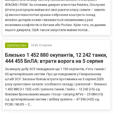
ATACMS і PrSM. За словами джерел агентства Reuters, Сполучені
Штати розгорнули майже всі свої ракети класу «земля – земля».
Ці високотехнологічні зразки озброєння коштують понад
мільйон доларів кожен і вважаються незамінними у разі
можливих конфліктів із Китаєм або Росією. Крім того, за даними
іншого джерела, США також запустили майже полов...
Суспільство
10:25,
5 серпня
Близько 1 452 880 окупантів, 12 242 танки,
444 455 БпЛА: втрати ворога на 5 серпня
За минулу добу ЗСУ ліквідували ще 1 130 окупантів, пʼять танків і
65 артилерійських систем. Про це повідомили у Генеральному
штабі ЗСУ. Загальні бойові втрати противника на 5 серпня 2026
року орієнтовно склали: особового складу / personnel – близько
1 452 880 (+1 130) осіб / persons танків / tanks – 12 242 (+5) од.
бойових броньованих машин / troop–carrying AFVs – 25 084 (+5)
од. артилерійських систем / artillery systems – 47 396 (+65) од.
РСЗВ / MLRS – 2...