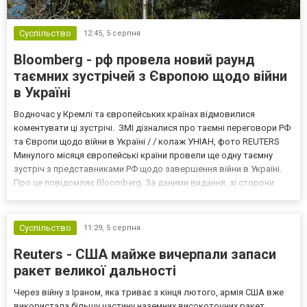
Суспільство
12:45,
5 серпня
Bloomberg - рф провела новий раунд
таємних зустрічей з Європою щодо війни
в Україні
Водночас у Кремлі та європейських країнах відмовилися
коментувати ці зустрічі. ЗМІ дізналися про таємні переговори РФ
та Європи щодо війни в Україні / / колаж УНІАН, фото REUTERS
Минулого місяця європейські країни провели ще одну таємну
зустріч з представниками РФ щодо завершення війни в Україні.
Про це повідомляє Bloomberg. За даними видання, зі сторони
Європи до цих переговорів долучилися колишні
високопосадовці Великої Британії, Франції, Німеччини та Р...
Суспільство
11:29,
5 серпня
Reuters - США майже вичерпали запаси
ракет великої дальності
Через війну з Іраном, яка триває з кінця лютого, армія США вже
використала більшу частину наземних високоточних ракет