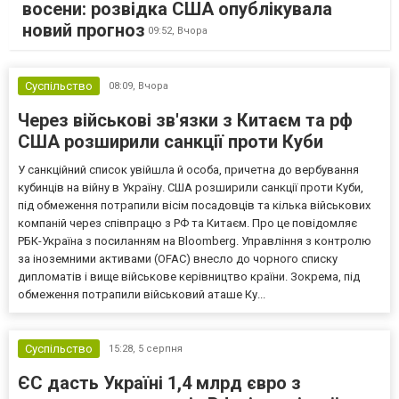
восени: розвідка США опублікувала
новий прогноз
09:52,
Вчора
Суспільство
08:09,
Вчора
Через військові зв'язки з Китаєм та рф
США розширили санкції проти Куби
У санкційний список увійшла й особа, причетна до вербування
кубинців на війну в Україну. США розширили санкції проти Куби,
під обмеження потрапили вісім посадовців та кілька військових
компаній через співпрацю з РФ та Китаєм. Про це повідомляє
РБК-Україна з посиланням на Bloomberg. Управління з контролю
за іноземними активами (OFAC) внесло до чорного списку
дипломатів і вище військове керівництво країни. Зокрема, під
обмеження потрапили військовий аташе Ку...
Суспільство
15:28,
5 серпня
ЄС дасть Україні 1,4 млрд євро з