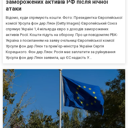
заморожених активів РФ після нічної
атаки
Відомо, куди спрямують кошти. Фото: Президентка Європейської
комісії Урсула фон дер Ляєн (Getty Images) Європейський Союз
спрямує Україні 1,4 мільярда євро з доходів заморожених
активів Росії. Кошти підуть на оборону. Про це повідомляє РБК-
Україна з посиланням на заяву очільниці Європейської комісії
Урсули фон дер Ляєн та прем'єр-міністра України Сергія
Корецького. Фон дер Ляєн: Росія має заплатити за руйнування
Урсула фон дер Ляєн заявила, що ЄС надасть У...