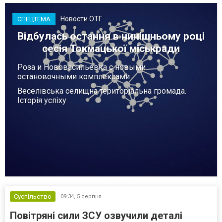
Новости ОТГ
СПЕЦТЕМА
Відбулась остання в нинішньому році
сесія Токмацької міськради
Роза и Нововасильевка с новыми
остановочными комплексами
Веселівська селищна територіальна громада.
Історія успіху
Суспільство
09:34,
5 серпня
Повітряні сили ЗСУ озвучили деталі