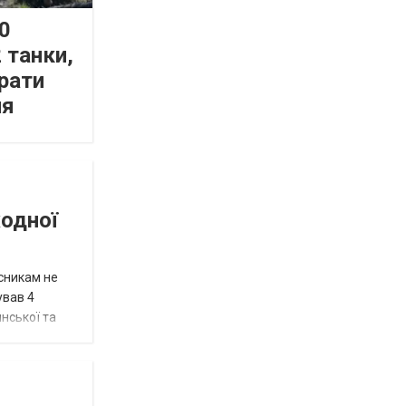
0
 танки,
рати
ня
жодної
исникам не
ував 4
нської та