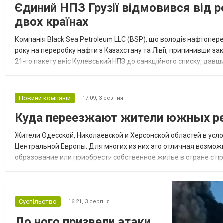
Єдиний НПЗ Грузії відмовився від р
двох країнах
Компанія Black Sea Petroleum LLC (BSP), що володіє нафтопер
року на переробку нафти з Казахстану та Лівії, припинивши за
21-го пакету вніс Кулевський НПЗ до санкційного списку, давши
повідомила, що завод у Кулеві розпочав переробку казахс...
Новини компаній
17:09,
3 серпня
Куда переезжают жители южных ре
Жители Одесской, Николаевской и Херсонской областей в усл
Центральной Европы. Для многих из них это отличная возмож
образование или приобрести собственное жилье в стране с 
недвижимости в Украине Homium homium.ua, в 2026 году среди
Суспільство
16:21,
3 серпня
До чого призвели атаки