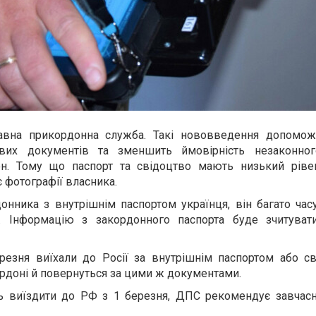
на прикордонна служба. Такі нововведення допомож
вих документів та зменшить ймовірність незаконног
он. Тому що паспорт та свідоцтво мають низький рівен
є фотографії власника.
онника з внутрішнім паспортом українця, він багато час
. Інформацію з закордонного паспорта буде зчитуват
ерезня виїхали до Росії за внутрішнім паспортом або с
рдоні й повернуться за цими ж документами.
ть виїздити до РФ з 1 березня, ДПС рекомендує завчасн