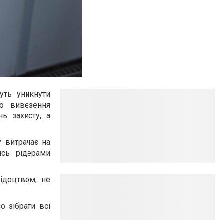
уть уникнути
о вивезення
ь захисту, а
у витрачає на
ись рідерами
відоцтвом, не
о зібрати всі