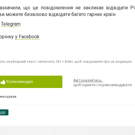
зазначили, що це повідомлення не закликає відвідати Р
и можете безвізово відвідати багато гарних країн.
у
Telegram
торінку
у Facebook
ть необхідний текст і натисніть Ctrl + Enter, щоб повідомити про це редакцію
Авторизуйтесь
,
Я рекомендую
щоб оцінити і порекомендувати
омендував
App