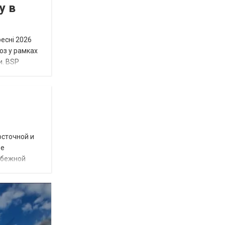
у в
ресні 2026
юз у рамках
и. BSP
осточной и
ое
убежной