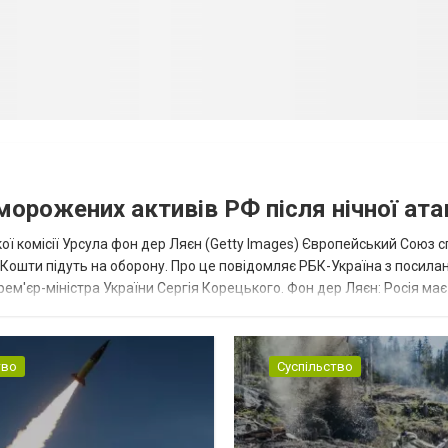
аморожених активів РФ після нічної ата
ї комісії Урсула фон дер Ляєн (Getty Images) Європейський Союз 
ї. Кошти підуть на оборону. Про це повідомляє РБК-Україна з посила
рем'єр-міністра України Сергія Корецького. Фон дер Ляєн: Росія ма
.
тво
Суспільство