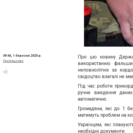
09:46,
1 березня 2020 р.
Про цю новину Держав
Суспільство
використанню фальши
неповнолітніх за корд
свідоцтво взагалі не ма
Під час роботи прикорд
ручне введення даних
автоматично.
Громадяни, які до 1 б
матимуть проблем на ко
Українцям, які планую
необхідні документи.