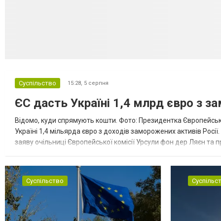
Суспільство
15:28,
5 серпня
ЄС дасть Україні 1,4 млрд євро з з
Відомо, куди спрямують кошти. Фото: Президентка Європейсько
Україні 1,4 мільярда євро з доходів заморожених активів Росі
заяву очільниці Європейської комісії Урсули фон дер Ляєн та п
за руйнування Урсула фон дер Ляєн заявила, що ЄС надасть У..
Суспільство
Суспільс