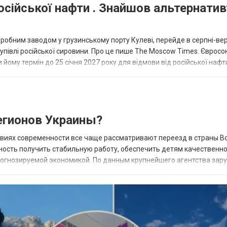
осійської нафти . Знайшов альтернатив
еробним заводом у грузинському порту Кулеві, перейде в серпні-ве
купівлі російської сировини. Про це пише The Moscow Times. Євросо
 йому термін до 25 січня 2027 року для відмови від російської нафт
гионов Украины?
овиях современности все чаще рассматривают переезд в страны В
ность получить стабильную работу, обеспечить детям качественн
прогнозируемой экономикой. По данным крупнейшего агентства зар
 наиболее востребованных н...