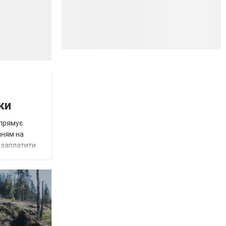
ки
спрямує
нням на
є заплатити