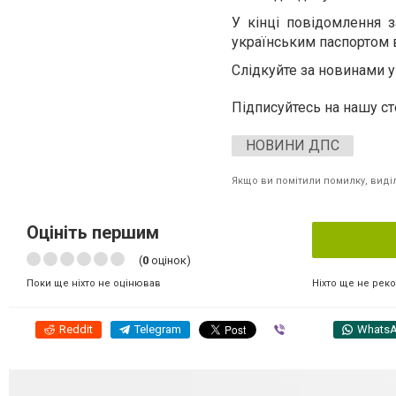
У кінці повідомлення 
українським паспортом в
Слідкуйте за новинами 
Підписуйтесь на нашу с
НОВИНИ ДПС
Якщо ви помітили помилку, виділі
Оцініть першим
(
0
оцінок)
Ніхто ще не рек
Поки ще ніхто не оцінював
Reddit
Telegram
Viber
Whats