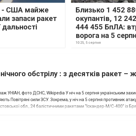
s - США майже
Близько 1 452 88
али запаси ракет
окупантів, 12 242
 дальності
444 455 БпЛА: вт
ворога на 5 серп
10:25,
5 серпня
нічного обстрілу : з десятків ракет – 
аж УНІАН, фото ДСНС, Wikipedia У ніч на 5 серпня українським зах
ють Повітряні сили ЗСУ. Зокрема, у ніч на 5 серпня противник атак
товської обл., 24 балістичними ракетами "Іскандер-М/С-400" із Бря