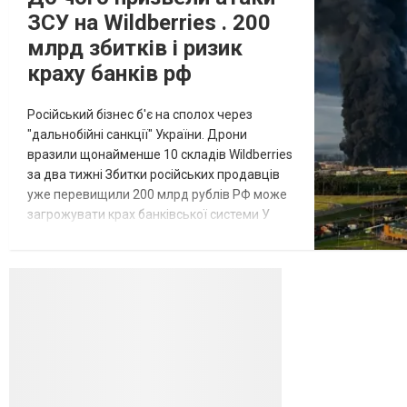
ЗСУ на Wildberries . 200
млрд збитків і ризик
краху банків рф
Російський бізнес б'є на сполох через
"дальнобійні санкції" України. Дрони
вразили щонайменше 10 складів Wildberries
за два тижні Збитки російських продавців
уже перевищили 200 млрд рублів РФ може
загрожувати крах банківської системи У
липні-серпні 2026 року українські
далекобійні дрони вразили щонайменше
десять складів найбільшого російського
онлайн-рітейлера Wildberries,
спровокувавши масштабні пожежі. Поки
Кремль заперечує роль компанії в
постачанні тов...