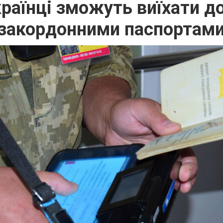
країнці зможуть виїхати до
закордонними паспортам