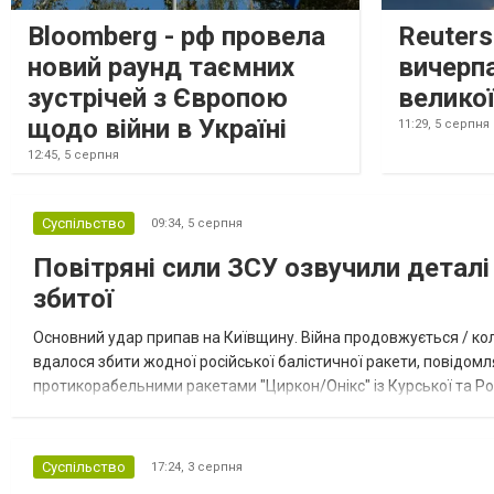
Bloomberg - рф провела
Reuter
новий раунд таємних
вичерп
зустрічей з Європою
великої
щодо війни в Україні
11:29,
5 серпня
12:45,
5 серпня
Суспільство
09:34,
5 серпня
Повітряні сили ЗСУ озвучили деталі 
збитої
Основний удар припав на Київщину. Війна продовжується / кол
вдалося збити жодної російської балістичної ракети, повідомля
протикорабельними ракетами "Циркон/Онікс" із Курської та Рос
Курської обл., 115 ударними БпЛА типу Shahed (більшість із...
Суспільство
17:24,
3 серпня