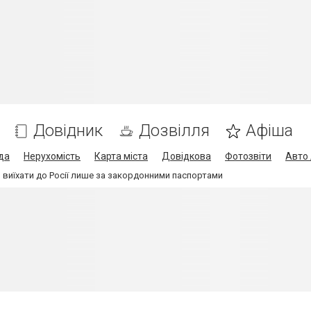
Довідник
Дозвілля
Афіша
да
Нерухомість
Карта міста
Довідкова
Фотозвіти
Авто 
ь виїхати до Росії лише за закордонними паспортами