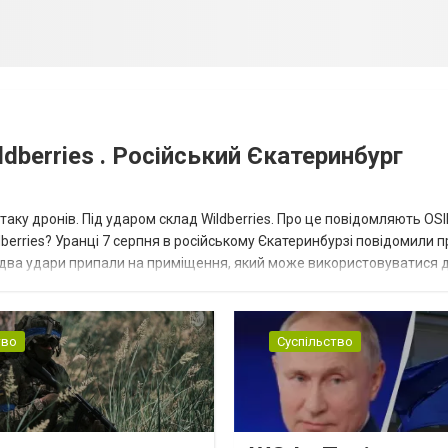
dberries . Російський Єкатеринбург
таку дронів. Під ударом склад Wildberries. Про це повідомляють OS
berries? Уранці 7 серпня в російському Єкатеринбурзі повідомили п
 два удари припали на приміщення, який може використовуватися 
тво
Суспільство