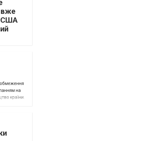
е
 вже
а США
вий
д обмеження
иланням на
цтво країни.
ки