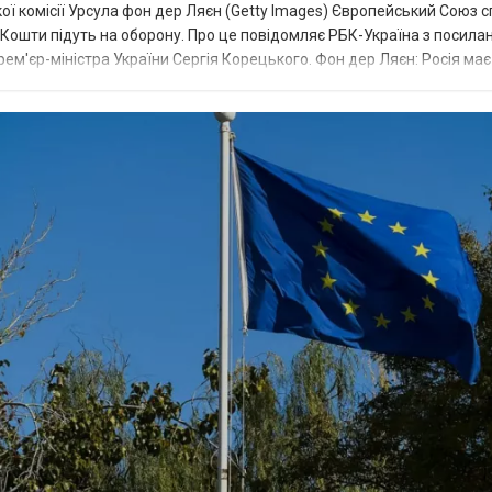
ї комісії Урсула фон дер Ляєн (Getty Images) Європейський Союз 
ї. Кошти підуть на оборону. Про це повідомляє РБК-Україна з посила
рем'єр-міністра України Сергія Корецького. Фон дер Ляєн: Росія ма
.