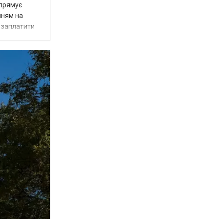
спрямує
нням на
є заплатити