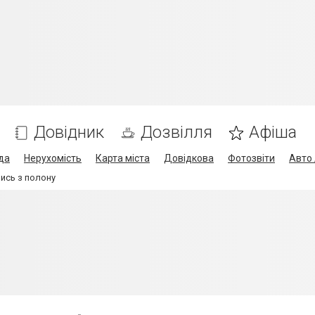
Довідник
Дозвілля
Афіша
да
Нерухомість
Карта міста
Довідкова
Фотозвіти
Авто 
ись з полону