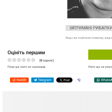
ЗАТРИМАНІ РИБАЛК
Якщо ви помітили помилку, виділі
Оцініть першим
(
0
оцінок)
Ніхто ще не рек
Поки ще ніхто не оцінював
Reddit
Telegram
Viber
Whats