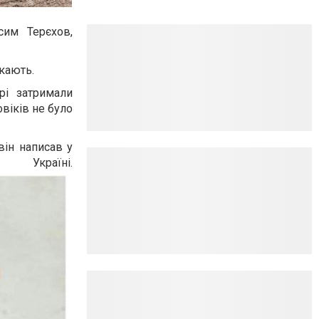
сим Терєхов,
кають.
рі затримали
віків не було
він написав у
аїні.