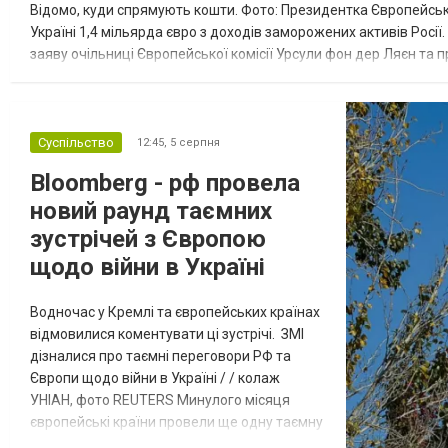
Відомо, куди спрямують кошти. Фото: Президентка Європейсько
Україні 1,4 мільярда євро з доходів заморожених активів Росі
заяву очільниці Європейської комісії Урсули фон дер Ляєн та п
за руйнування Урсула фон дер Ляєн заявила, що ЄС надасть У..
Суспільство
12:45,
5 серпня
Bloomberg - рф провела
новий раунд таємних
зустрічей з Європою
щодо війни в Україні
Водночас у Кремлі та європейських країнах
відмовилися коментувати ці зустрічі. ЗМІ
дізналися про таємні переговори РФ та
Європи щодо війни в Україні / / колаж
УНІАН, фото REUTERS Минулого місяця
європейські країни провели ще одну таємну
зустріч з представниками РФ щодо