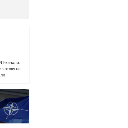
INT-канали,
ро атаку на
для