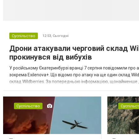
Суспільство
12:53,
Сьогодні
Дрони атакували черговий склад Wil
прокинувся від вибухів
У російському Єкатеринбурзі вранці 7 серпня повідомили про а
зокрема Exilenova+. Що відомо про атаку на ще один склад Wild
склад Wildberries. За попередньою інформацією, щонайменше
посилення російської армії. Росіяни втікають зі складу після а...
Суспільство
Суспільс