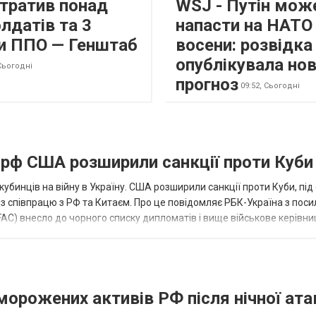
втратив понад
WSJ - Путін мож
лдатів та 3
напасти на НАТО
и ППО — Генштаб
восени: розвідк
опублікувала но
Сьогодні
прогноз
09:52,
Сьогодні
а рф США розширили санкції проти Куби
кубинців на війну в Україну. США розширили санкції проти Куби, пі
ез співпрацю з РФ та Китаєм. Про це повідомляє РБК-Україна з пос
AC) внесло до чорного списку дипломатів і вище військове керівни
аморожених активів РФ після нічної ата