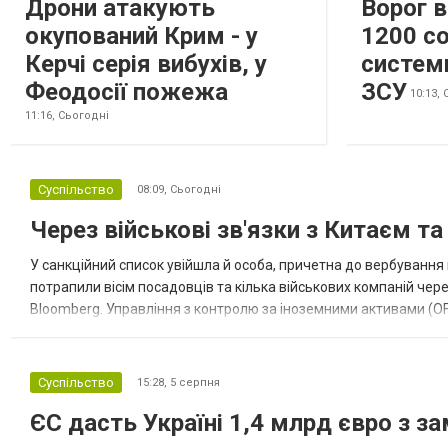
Дрони атакують
Ворог 
окупований Крим - у
1200 со
Керчі серія вибухів, у
систем
Феодосії пожежа
ЗСУ
10:13,
11:16,
Сьогодні
Суспільство
08:09,
Сьогодні
Через військові зв'язки з Китаєм т
У санкційний список увійшла й особа, причетна до вербування 
потрапили вісім посадовців та кілька військових компаній чер
Bloomberg. Управління з контролю за іноземними активами (OF
Зокрема, під обмеження потрапили військовий аташе Ку...
Суспільство
15:28,
5 серпня
ЄС дасть Україні 1,4 млрд євро з з