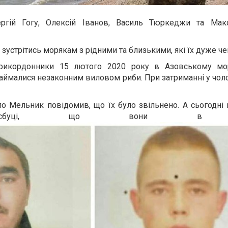
Сергій Гогу, Олексій Іванов, Василь Тюркеджи та Мак
устрітись морякам з рідними та близькими, які їх дуже че
 прикордонники 15 лютого 2020 року в Азовському мо
 займалися незаконним виловом риби. При затриманні у чоло
о Мельник повідомив, що їх було звільнено. А сьогодні 
ейсбуці, що вони в Укр