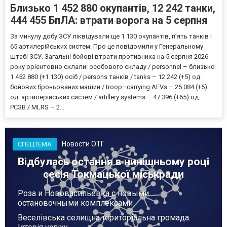
Близько 1 452 880 окупантів, 12 242 танки,
444 455 БпЛА: втрати ворога на 5 серпня
За минулу добу ЗСУ ліквідували ще 1 130 окупантів, пʼять танків і
65 артилерійських систем. Про це повідомили у Генеральному
штабі ЗСУ. Загальні бойові втрати противника на 5 серпня 2026
року орієнтовно склали: особового складу / personnel – близько
1 452 880 (+1 130) осіб / persons танків / tanks – 12 242 (+5) од.
бойових броньованих машин / troop–carrying AFVs – 25 084 (+5)
од. артилерійських систем / artillery systems – 47 396 (+65) од.
РСЗВ / MLRS – 2...
Новости ОТГ
СПЕЦТЕМА
Відбулась остання в нинішньому році
сесія Токмацької міськради
Роза и Нововасильевка с новыми
остановочными комплексами
Веселівська селищна територіальна громада.