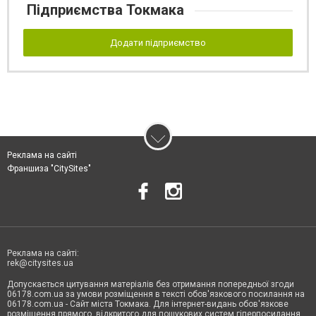
Підприємства Токмака
Додати підприємство
Реклама на сайті
Франшиза "CitySites"
Реклама на сайті:
rek@citysites.ua
Допускається цитування матеріалів без отримання попередньої згоди
06178.com.ua за умови розміщення в тексті обов'язкового посилання на
06178.com.ua - Сайт міста Токмака. Для інтернет-видань обов'язкове
розміщення прямого, відкритого для пошукових систем гіперпосилання