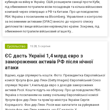
кубинців на війну в Україну. США розширили санкції проти Куби,
під обмеження потрапили вісім посадовців та кілька військових
компаній через співпрацю з РФ та Китаєм. Про це повідомляє
РБК-Україна з посиланням на Bloomberg. Управління з контролю
за іноземними активами (OFAC) внесло до чорного списку
дипломатів і вище військове керівництво країни. Зокрема, під
обмеження потрапили військовий аташе Ку...
Суспільство
15:28,
5 серпня
ЄС дасть Україні 1,4 млрд євро з
заморожених активів РФ після нічної
атаки
Відомо, куди спрямують кошти. Фото: Президентка Європейської
комісії Урсула фон дер Ляєн (Getty Images) Європейський Союз
спрямує Україні 1,4 мільярда євро з доходів заморожених
активів Росії. Кошти підуть на оборону. Про це повідомляє РБК-
Україна з посиланням на заяву очільниці Європейської комісії
Урсули фон дер Ляєн та прем'єр-міністра України Сергія
Корецького. Фон дер Ляєн: Росія має заплатити за руйнування
Урсула фон дер Ляєн заявила, що ЄС надасть У...