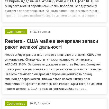
та Європи щодо війни в Україні / / колаж УНІАН, фото REUTERS
Минулого місяця європейські країни провели ще одну таємну
зустріч з представниками РФ щодо завершення війни в Україні.
Про це повідомляє Bloomberg. За даними видання, зі сторони
Європи до цих переговорів долучилися колишні
високопосадовці Великої Британії, Франції, Німеччини та Р...
Суспільство
11:29,
5 серпня
Reuters - США майже вичерпали запаси
ракет великої дальності
Через війну з Іраном, яка триває з кінця лютого, армія США вже
використала більшу частину наземних високоточних ракет
ATACMS і PrSM. За словами джерел агентства Reuters, Сполучені
Штати розгорнули майже всі свої ракети класу «земля – земля».
Ці високотехнологічні зразки озброєння коштують понад
мільйон доларів кожен і вважаються незамінними у разі
можливих конфліктів із Китаєм або Росією. Крім того, за даними
іншого джерела, США також запустили майже полов...
Суспільство
10:25,
5 серпня