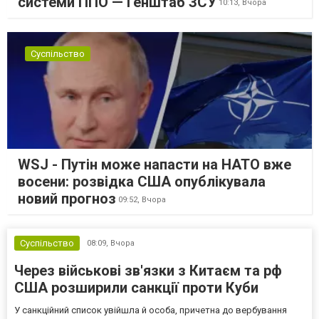
системи ППО — Генштаб ЗСУ
10:13,
Вчора
Суспільство
WSJ - Путін може напасти на НАТО вже
восени: розвідка США опублікувала
новий прогноз
09:52,
Вчора
Суспільство
08:09,
Вчора
Через військові зв'язки з Китаєм та рф
США розширили санкції проти Куби
У санкційний список увійшла й особа, причетна до вербування