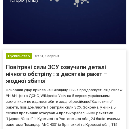
Історія успіху
Суспільство
09:34,
5 серпня
Повітряні сили ЗСУ озвучили деталі
нічного обстрілу : з десятків ракет –
жодної збитої
Основний удар припав на Київщину. Війна продовжується / колаж
УНІАН, фото ДСНС, Wikipedia У ніч на 5 серпня українським
захисникам не вдалося збити жодної російської балістичної
ракети, повідомляють Повітряні сили ЗСУ. Зокрема, у ніч на 5
серпня противник атакував 4 протикорабельними ракетами
"Циркон/Онікс" із Курської та Ростовської обл., 24 балістичними
ракетами "Іскандер-М/С-400" із Брянської та Курської обл., 115