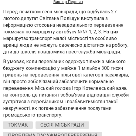
Виктор Першин
Перед початком сесії міськради, що відбулась 27
лютого,депутат Світлана Поліщук
виступила з
інформацією стосовна незадовільного перевезення
токмачан по маршруту автобусу №№ 1, 2, 3. На цих
маршрутах транспорт малої місткості та особливо
вранці люди не можуть своєчасно дістатися на роботу,
діти до школи, повідомила прес-служба міськради.
В умовах, коли перевізник одержує тільки з міського
бюджету компенсацію у майже 1 мільйон 300 тисяч
гривень на перевезення пільгової категорії пасажирів,
він просто зобов'язаний забезпечити нормальне
перевезення. Міський голова Ігор Котелевський взяв
на контроль це питання і зобов'язав відповідні служби
зустрітися з перевізником і позбавитимістян такої
незручності, як погане забезпечення послугами
громадського транспорту.
ТОКМАК
СЕСІЯ МІСЬКРАДИ
ПРОБЛЕМА ПАСАЖИРОПЕРЕВЕЗЕННЯ