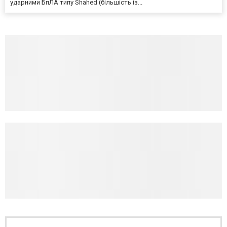
ударними БпЛА типу Shahed (більшість із...