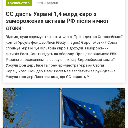
Суспільство
15:28,
5 серпня
ЄС дасть Україні 1,4 млрд євро з
заморожених активів РФ після нічної
атаки
Відомо, куди спрямують кошти. Фото: Президентка Європейської
комісії Урсула фон дер Ляєн (Getty Images) Європейський Союз
спрямує Україні 1,4 мільярда євро з доходів заморожених
активів Росії. Кошти підуть на оборону. Про це повідомляє РБК-
Україна з посиланням на заяву очільниці Європейської комісії
Урсули фон дер Ляєн та прем'єр-міністра України Сергія
Корецького. Фон дер Ляєн: Росія має заплатити за руйнування
Урсула фон дер Ляєн заявила, що ЄС надасть У...