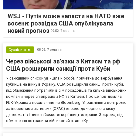
WSJ - Путін може напасти на НАТО вже
восени: розвідка США опублікувала
новий прогноз
09:52,
7 серпня
Суспільство
08:09,
7 серпня
Через військові зв'язки з Китаєм та рф
США розширили санкції проти Куби
У санкційний список увійшла й особа, причетна до вербування
кубинців на війну в Україну. США розширили санкції проти Куби,
під обмеження потрапили вісім посадовців та кілька військових
компаній через співпрацю з РФ та Китаєм. Про це повідомляє
РБК-Україна з посиланням на Bloomberg. Управління з контролю
за іноземними активами (OFAC) внесло до чорного списку
дипломатів і вище військове керівництво країни. Зокрема, під
обмеження потрапили військовий аташе Ку...