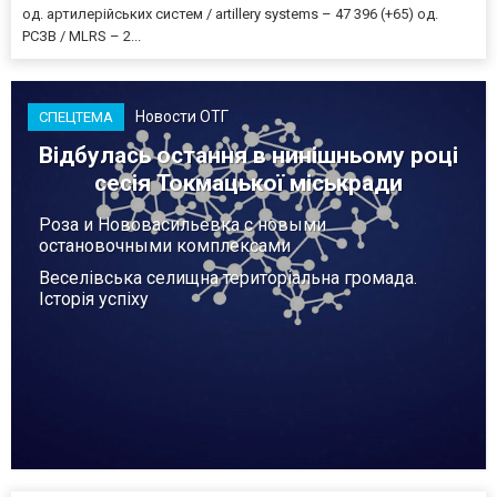
од. артилерійських систем / artillery systems – 47 396 (+65) од.
РСЗВ / MLRS – 2...
Новости ОТГ
СПЕЦТЕМА
Відбулась остання в нинішньому році
сесія Токмацької міськради
Роза и Нововасильевка с новыми
остановочными комплексами
Веселівська селищна територіальна громада.
Історія успіху