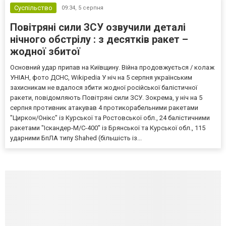
Суспільство
09:34,
5 серпня
Повітряні сили ЗСУ озвучили деталі
нічного обстрілу : з десятків ракет –
жодної збитої
Основний удар припав на Київщину. Війна продовжується / колаж
УНІАН, фото ДСНС, Wikipedia У ніч на 5 серпня українським
захисникам не вдалося збити жодної російської балістичної
ракети, повідомляють Повітряні сили ЗСУ. Зокрема, у ніч на 5
серпня противник атакував 4 протикорабельними ракетами
"Циркон/Онікс" із Курської та Ростовської обл., 24 балістичними
ракетами "Іскандер-М/С-400" із Брянської та Курської обл., 115
ударними БпЛА типу Shahed (більшість із...