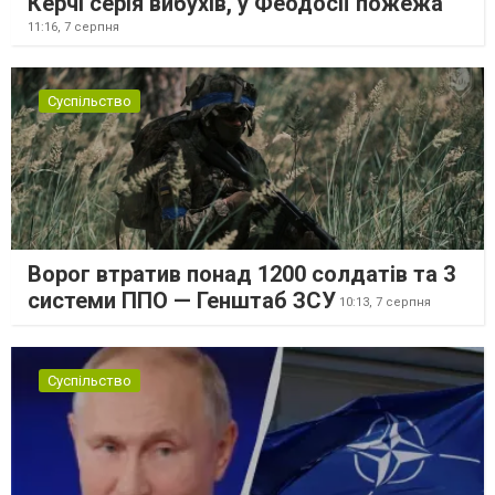
Керчі серія вибухів, у Феодосії пожежа
11:16,
7 серпня
Суспільство
Ворог втратив понад 1200 солдатів та 3
системи ППО — Генштаб ЗСУ
10:13,
7 серпня
Суспільство