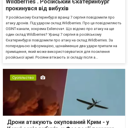
Wildberries . Російський Єкатеринбург
прокинувся від вибухів
У російському Єкатеринбурзі вранці 7 серпня повідомили про
атаку дронів. Під ударом склад Wildberries. Про це повідомляють
OSINT-канали, зокрема Exilenova+. Що відомо про атаку на ще
один склад Wildberries? Уранці 7 серпня в російському
Єкатеринбурзі повідомили про атаку на склад Wildberries. За
попередньою інформацією, щонайменше два удари припали на
приміщення, який може використовуватися для посилення
російської армії. Росіяни втікають зі складу після а...
Суспільство
Дрони атакують окупований Крим - у