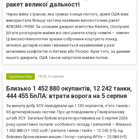
ракет великої дальності
Через війну з Іраном, яка триває з кінця лютого, армія США вже
використала більшу частину наземних високоточних ракет
ATACMS і PrSM. За словами джерел агентства Reuters, Сполучені
Штати розгорнули майже всі свої ракети класу «земля – земля».
Ці високотехнологічні зразки озброєння коштують понад
мільйон доларів кожен і вважаються незамінними у разі
можливих конфліктів із Китаєм або Росією. Крім того, за даними
іншого джерела, США також запустили майже полов...
Суспільство
10:25,
5 серпня
Близько 1 452 880 окупантів, 12 242 танки,
444 455 БпЛА: втрати ворога на 5 серпня
За минулу добу ЗСУ ліквідували ще 1 130 окупантів, пʼять танків і
65 артилерійських систем. Про це повідомили у Генеральному
штабі ЗСУ. Загальні бойові втрати противника на 5 серпня 2026
року орієнтовно склали: особового складу / personnel – близько
1 452 880 (+1 130) осіб / persons танків / tanks – 12 242 (+5) од.
бойових броньованих машин / troop–carrying AFVs – 25 084 (+5)