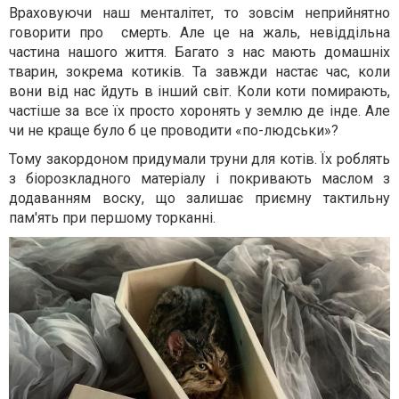
Враховуючи наш менталітет, то зовсім неприйнятно
говорити про смерть. Але це на жаль, невіддільна
частина нашого життя. Багато з нас мають домашніх
тварин, зокрема котиків. Та завжди настає час, коли
вони від нас йдуть в інший світ. Коли коти помирають,
частіше за все їх просто хоронять у землю де інде. Але
чи не краще було б це проводити «по-людськи»?
Тому закордоном придумали труни для котів. Їх роблять
з біорозкладного матеріалу і покривають маслом з
додаванням воску, що залишає приємну тактильну
пам'ять при першому торканні.