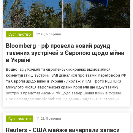
Суспільство
12:45,
5 серпня
Bloomberg - рф провела новий раунд
таємних зустрічей з Європою щодо війни
в Україні
Водночас у Кремлі та європейських країнах відмовилися
коментувати ці зустрічі. ЗМІ дізналися про таємні переговори РФ
та Європи щодо війни в Україні / / колаж УНІАН, фото REUTERS
Минулого місяця європейські країни провели ще одну таємну
зустріч з представниками РФ щодо завершення війни в Україні.
Про це повідомляє Bloomberg. За даними видання, зі сторони
Європи до цих переговорів долучилися колишні
високопосадовці Великої Британії, Франції, Німеччини та Р...
Суспільство
11:29,
5 серпня
Reuters - США майже вичерпали запаси