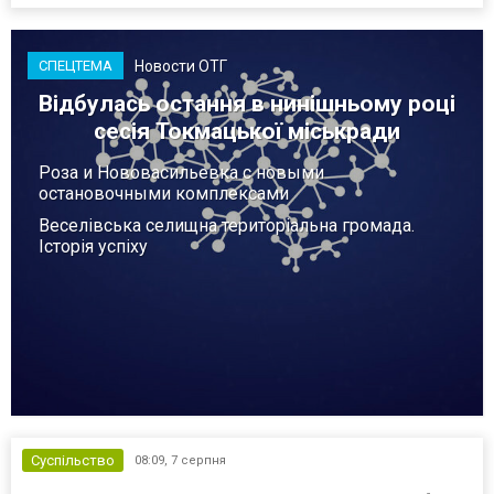
закінчення війни в Україні. Ці нові оцінки з’явилися на тлі нестачі
деяких критично важливих боєприпасів,...
Новости ОТГ
СПЕЦТЕМА
Відбулась остання в нинішньому році
сесія Токмацької міськради
Роза и Нововасильевка с новыми
остановочными комплексами
Веселівська селищна територіальна громада.
Історія успіху
Суспільство
08:09,
7 серпня