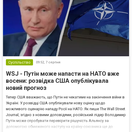
Суспільство
09:52,
7 серпня
WSJ - Путін може напасти на НАТО вже
восени: розвідка США опублікувала
новий прогноз
Тепер США вважають, що Путін не чекатиме на закінчення війни в
Україні. У розвідці США опублікували нову оцінку щодо
можливого сценарію нападу Росії на НАТО. Як пише The Wall Street
Journal, згідно з новими доповідями, російський лідер Володимир
Путін може спробувати перевірити рішучість Альянсу за
допомогою обмеженого наступу на країну-союзника ще до