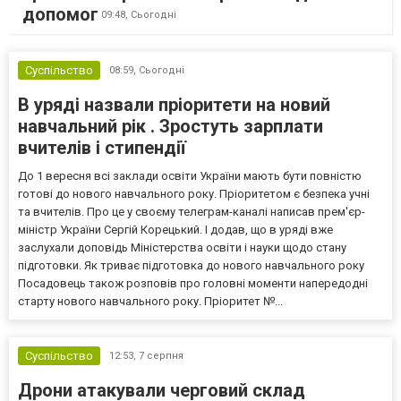
допомог
09:48,
Сьогодні
Суспільство
08:59,
Сьогодні
В уряді назвали пріоритети на новий
навчальний рік . Зростуть зарплати
вчителів і стипендії
До 1 вересня всі заклади освіти України мають бути повністю
готові до нового навчального року. Пріоритетом є безпека учні
та вчителів. Про це у своєму телеграм-каналі написав прем'єр-
міністр України Сергій Корецький. І додав, що в уряді вже
заслухали доповідь Міністерства освіти і науки щодо стану
підготовки. Як триває підготовка до нового навчального року
Посадовець також розповів про головні моменти напередодні
старту нового навчального року. Пріоритет №...
Суспільство
12:53,
7 серпня
Дрони атакували черговий склад