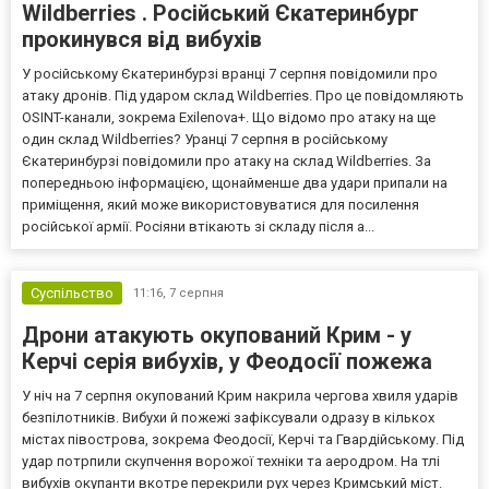
Wildberries . Російський Єкатеринбург
прокинувся від вибухів
У російському Єкатеринбурзі вранці 7 серпня повідомили про
атаку дронів. Під ударом склад Wildberries. Про це повідомляють
OSINT-канали, зокрема Exilenova+. Що відомо про атаку на ще
один склад Wildberries? Уранці 7 серпня в російському
Єкатеринбурзі повідомили про атаку на склад Wildberries. За
попередньою інформацією, щонайменше два удари припали на
приміщення, який може використовуватися для посилення
російської армії. Росіяни втікають зі складу після а...
Суспільство
11:16,
7 серпня
Дрони атакують окупований Крим - у
Керчі серія вибухів, у Феодосії пожежа
У ніч на 7 серпня окупований Крим накрила чергова хвиля ударів
безпілотників. Вибухи й пожежі зафіксували одразу в кількох
містах півострова, зокрема Феодосії, Керчі та Гвардійському. Під
удар потрпили скупчення ворожої техніки та аеродром. На тлі
вибухів окупанти вкотре перекрили рух через Кримський міст.