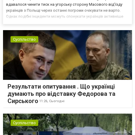
вдавалося чинити тиск на угорську сторону Масового від'їзду
українців з Польщі через останні погроми очікувати не варто.
Однак подібні інциденти можуть спонукати українців активніше
самоорганізовуватися та об’єднуватися для захисту своїх
інтересів. Таку думку висловив директор Центру досліджень...
Суспільство
Результати опитування . Що українці
думають про відставку Федорова та
Сирського
11:26,
Сьогодні
Суспільство