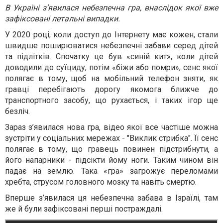
В Україні з’явилася небезпечна гра, внаслідок якої вже
зафіксовані летальні випадки.
У 2020 році, коли доступ до Інтернету має кожен, стали
швидше
поширюватися
небезпечні забави серед дітей
та підлітків. Спочатку це був «синій кит», коли дітей
доводили до суїциду, потім «біжи або помри», сенс якої
полягає в тому, щоб на мобільний телефон зняти, як
гравці перебігають дорогу якомога ближче до
транспортного засобу, що рухається, і таких ігор ще
безліч.
Зараз з’явилася нова гра, відео якої все частіше можна
зустріти у соціальних мережах - "Виклик стрибка". Її сенс
полягає в тому, що гравець повинен підстрибнути, а
його напарники - підсікти йому ноги. Таким чином він
падає на землю. Така «гра» загрожує переломами
хребта, струсом головного мозку та навіть смертю.
Вперше з’явилася ця небезпечна забава в Ізраїлі, там
же й були зафіксовані перші постраждалі.