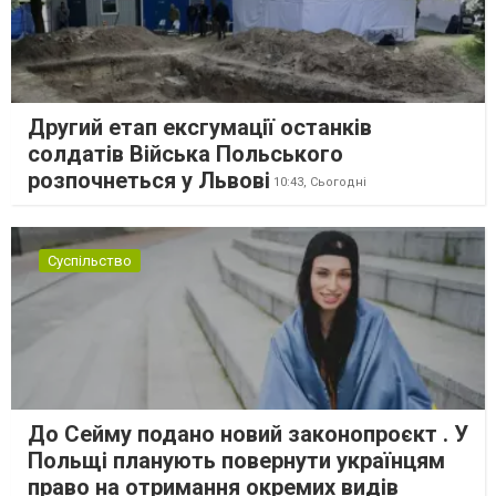
Другий етап ексгумації останків
солдатів Війська Польського
розпочнеться у Львові
10:43,
Сьогодні
Суспільство
До Сейму подано новий законопроєкт . У
Польщі планують повернути українцям
право на отримання окремих видів