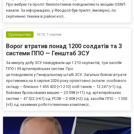
Про вибухи та проліт безпілотників повідомляють місцеві OSINT-
канали. За інформацією, у Феодосії був приліт, ймовірно, по
скупченню техніки в районі кол...
Суспільство
10:13,
7 серпня
Ворог втратив понад 1200 солдатів та 3
системи ППО — Генштаб ЗСУ
За минулу добу ЗСУ ліквідували ще 1 210 окупантів, три засоби
ППО і 59 артилерійських систем. Про
це повідомили у Генеральному штабі ЗСУ. Загальні бойові втрати
противника на 6 серпня 2026 року орієнтовно склали: особового
складу – близько 1 455 420 (+1 210) осіб танків – 12 247 (+1) од.
бойових броньованих машин – 25 098 (+11) од. артилерійських
систем – 47 522 (+67) од. РСЗВ – 2 008 (+2) од. засобів ППО – 1 550
(+3) од. наземних робототехнічних комплексі...