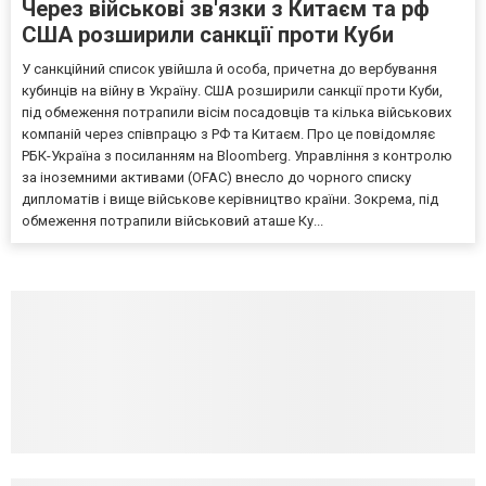
Через військові зв'язки з Китаєм та рф
США розширили санкції проти Куби
У санкційний список увійшла й особа, причетна до вербування
кубинців на війну в Україну. США розширили санкції проти Куби,
під обмеження потрапили вісім посадовців та кілька військових
компаній через співпрацю з РФ та Китаєм. Про це повідомляє
РБК-Україна з посиланням на Bloomberg. Управління з контролю
за іноземними активами (OFAC) внесло до чорного списку
дипломатів і вище військове керівництво країни. Зокрема, під
обмеження потрапили військовий аташе Ку...