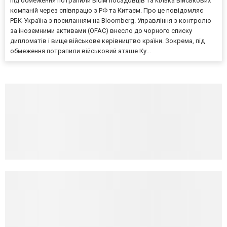
під обмеження потрапили вісім посадовців та кілька військових
компаній через співпрацю з РФ та Китаєм. Про це повідомляє
РБК-Україна з посиланням на Bloomberg. Управління з контролю
за іноземними активами (OFAC) внесло до чорного списку
дипломатів і вище військове керівництво країни. Зокрема, під
обмеження потрапили військовий аташе Ку...