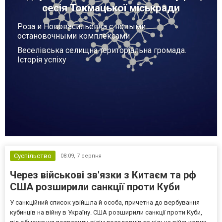
сесія Токмацької міськради
Роза и Нововасильевка с новыми
остановочными комплексами
Веселівська селищна територіальна громада.
Історія успіху
Суспільство
08:09,
7 серпня
Через військові зв'язки з Китаєм та рф
США розширили санкції проти Куби
У санкційний список увійшла й особа, причетна до вербування
кубинців на війну в Україну. США розширили санкції проти Куби,