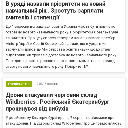
В уряді назвали пріоритети на новий
навчальний рік . Зростуть зарплати
вчителів і стипендії
До 1 вересня всі заклади освіти України мають бути повністю
готові до нового навчального року. Пріоритетом є безпека учні
та вчителів. Про це у своєму телеграм-каналі написав прем'єр-
міністр України Сергій Корецький. І додав, що в уряді вже
заслухали доповідь Міністерства освіти і науки щодо стану
підготовки. Як триває підготовка до нового навчального року
Посадовець також розповів про головні моменти напередодні
старту нового навчального року. Пріоритет №...
Суспільство
12:53,
7 серпня
Дрони атакували черговий склад
Wildberries . Російський Єкатеринбург
прокинувся від вибухів
У російському Єкатеринбурзі вранці 7 серпня повідомили про
атаку дронів. Під ударом склад Wildberries. Про це повідомляють