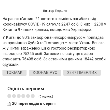
Виктор Першин
На ранок п'ятниці 21 лютого кількість загиблих від
коронавірусу COVID-19 сягнула 2247 осіб. З них – 2238 у
Китаї та 9 -інших країнах, повідомив
Укрінформ.
У Китаї до 80% захворюваннякоронавірусом припадає
на провінцію Хубей та її столицю – місто Ухань. Всього
ж у Китаї заражених цією гострою респіраторною
інфекцією 75245 осіб. Загалом по світу ця цифра
становить 76498 осіб. За останніми даними 18442 особи
одужали.
ТОКМАК
КООНАВІРУС
2247 ПМЕРЛИХ
Оцініть першим
(
0
оцінок)
20 переглядів в серпні