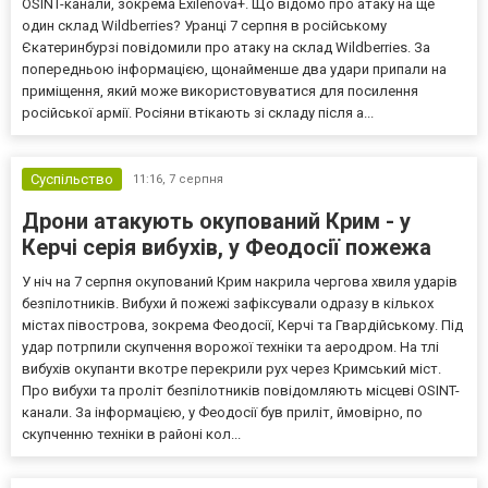
OSINT-канали, зокрема Exilenova+. Що відомо про атаку на ще
один склад Wildberries? Уранці 7 серпня в російському
Єкатеринбурзі повідомили про атаку на склад Wildberries. За
попередньою інформацією, щонайменше два удари припали на
приміщення, який може використовуватися для посилення
російської армії. Росіяни втікають зі складу після а...
Суспільство
11:16,
7 серпня
Дрони атакують окупований Крим - у
Керчі серія вибухів, у Феодосії пожежа
У ніч на 7 серпня окупований Крим накрила чергова хвиля ударів
безпілотників. Вибухи й пожежі зафіксували одразу в кількох
містах півострова, зокрема Феодосії, Керчі та Гвардійському. Під
удар потрпили скупчення ворожої техніки та аеродром. На тлі
вибухів окупанти вкотре перекрили рух через Кримський міст.
Про вибухи та проліт безпілотників повідомляють місцеві OSINT-
канали. За інформацією, у Феодосії був приліт, ймовірно, по
скупченню техніки в районі кол...