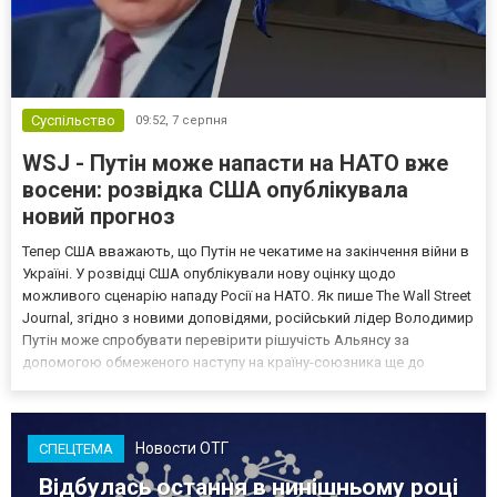
Суспільство
09:52,
7 серпня
WSJ - Путін може напасти на НАТО вже
восени: розвідка США опублікувала
новий прогноз
Тепер США вважають, що Путін не чекатиме на закінчення війни в
Україні. У розвідці США опублікували нову оцінку щодо
можливого сценарію нападу Росії на НАТО. Як пише The Wall Street
Journal, згідно з новими доповідями, російський лідер Володимир
Путін може спробувати перевірити рішучість Альянсу за
допомогою обмеженого наступу на країну-союзника ще до
закінчення війни в Україні. Ці нові оцінки з’явилися на тлі нестачі
деяких критично важливих боєприпасів,...
Новости ОТГ
СПЕЦТЕМА
Відбулась остання в нинішньому році