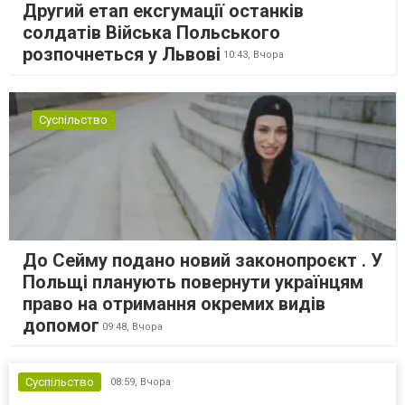
Другий етап ексгумації останків
солдатів Війська Польського
розпочнеться у Львові
10:43,
Вчора
Суспільство
До Сейму подано новий законопроєкт . У
Польщі планують повернути українцям
право на отримання окремих видів
допомог
09:48,
Вчора
Суспільство
08:59,
Вчора