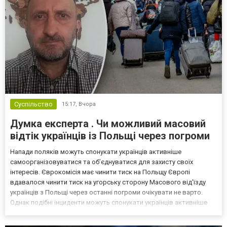
Суспільство
15:17,
Вчора
Думка експерта . Чи можливий масовий
відтік українців із Польщі через погроми
Напади поляків можуть спонукати українців активніше
самоорганізовуватися та об’єднуватися для захисту своїх
інтересів. Єврокомісія має чинити тиск на Польщу Європі
вдавалося чинити тиск на угорську сторону Масового від'їзду
українців з Польщі через останні погроми очікувати не варто.
Однак подібні інциденти можуть спонукати українців активніше
самоорганізовуватися та об’єднуватися для захисту своїх
інтересів. Таку думку висловив директор Центру досліджень...