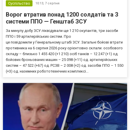
Суспільство
10:13,
7 серпня
Ворог втратив понад 1200 солдатів та 3
системи ППО — Генштаб ЗСУ
За минулу добу ЗСУ ліквідували ще 1 210 окупантів, три засоби
ППО і 59 артилерійських систем. Про
це повідомили у Генеральному штабі ЗСУ. Загальні бойові втрати
противника на 6 серпня 2026 року орієнтовно склали: особового
складу – близько 1 455 420 (+1 210) осіб танків – 12 247 (+1) од.
бойових броньованих машин – 25 098 (+11) од. артилерійських
систем – 47 522 (+67) од. РСЗВ – 2 008 (+2) од. засобів ППО – 1 550
(+3) од. наземних робототехнічних комплексі...