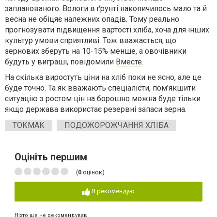
запланованого. Вологи в ґрунті накопичилось мало та й
весна не обіцяє належних опадів. Тому реально
прогнозувати підвищення вартості хліба, хоча для інших
культур умови сприятливі. Тож вважається, що
зернових зберуть на 10-15% менше, а овочівники
будуть у виграші, повідомили
Вместе
.
На скілька виростуть ціни на хліб поки не ясно, але це
буде точно. Та як вважають спеціалісти, пом'якшити
ситуацію з ростом цін на борошно можна буде тільки
якщо держава використає резервні запаси зерна.
ТОКМАК
ПОДОЖОРОЖЧАННЯ ХЛІБА
Оцініть першим
(
0
оцінок)
Я рекомендую
Ніхто ще не рекомендував