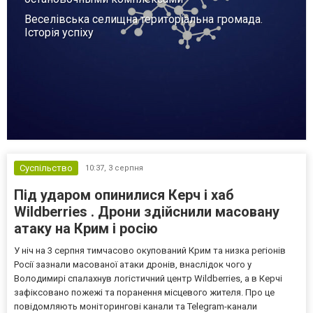
Веселівська селищна територіальна громада.
Історія успіху
Суспільство
10:37,
3 серпня
Під ударом опинилися Керч і хаб
Wildberries . Дрони здійснили масовану
атаку на Крим і росію
У ніч на 3 серпня тимчасово окупований Крим та низка регіонів
Росії зазнали масованої атаки дронів, внаслідок чого у
Володимирі спалахнув логістичний центр Wildberries, а в Керчі
зафіксовано пожежі та поранення місцевого жителя. Про це
повідомляють моніторингові канали та Telegram-канали