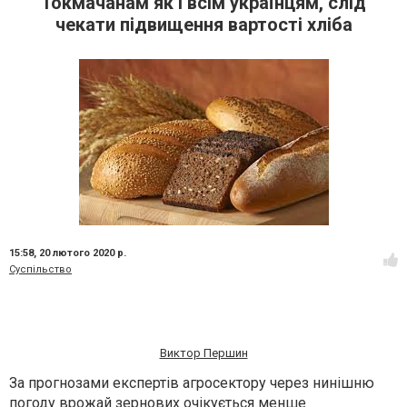
Токмачанам як і всім українцям, слід
чекати підвищення вартості хліба
15:58,
20 лютого 2020 р.
Суспільство
Виктор Першин
За прогнозами експертів агросектору через нинішню
погоду врожай зернових очікується менше