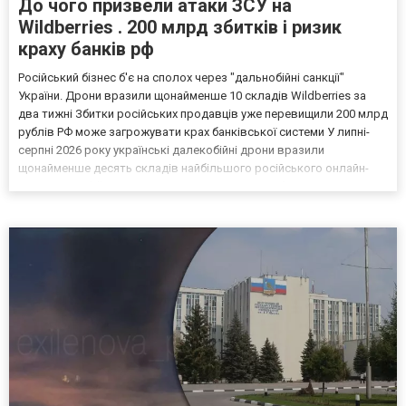
До чого призвели атаки ЗСУ на
Wildberries . 200 млрд збитків і ризик
краху банків рф
Російський бізнес б'є на сполох через "дальнобійні санкції"
України. Дрони вразили щонайменше 10 складів Wildberries за
два тижні Збитки російських продавців уже перевищили 200 млрд
рублів РФ може загрожувати крах банківської системи У липні-
серпні 2026 року українські далекобійні дрони вразили
щонайменше десять складів найбільшого російського онлайн-
рітейлера Wildberries, спровокувавши масштабні пожежі. Поки
Кремль заперечує роль компанії в постачанні тов...