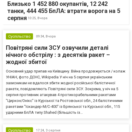
Близько 1 452 880 окупантів, 12 242
танки, 444 455 БпЛА: втрати ворога на 5
серпня
10:25,
Вчора
Суспільство
09:34,
Вчора
Повітряні сили ЗСУ озвучили деталі
нічного обстрілу : з десятків ракет –
жодної збитої
Основний удар припав на Київщину. Війна продовжується / колаж
УНІАН, фото ДСНС, Wikipedia У ніч на 5 серпня українським
захисникам не вдалося збити жодної російської балістичної
ракети, повідомляють Повітряні сили ЗСУ. Зокрема, у ніч на 5
серпня противник атакував 4 протикорабельними ракетами
"Циркон/Онікс" із Курської та Ростовської обл., 24 балістичними
ракетами "Іскандер-М/С-400" із Брянської та Курської обл., 115
ударними БпЛА типу Shahed (більшість із...
Суспільство
17:24,
3 серпня