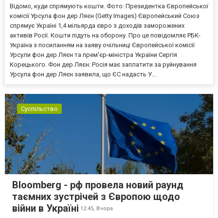
Відомо, куди спрямують кошти. Фото: Президентка Європейської
комісії Урсула фон дер Ляєн (Getty Images) Європейський Союз
спрямує Україні 1,4 мільярда євро з доходів заморожених
активів Росії. Кошти підуть на оборону. Про це повідомляє РБК-
Україна з посиланням на заяву очільниці Європейської комісії
Урсули фон дер Ляєн та прем'єр-міністра України Сергія
Корецького. Фон дер Ляєн: Росія має заплатити за руйнування
Урсула фон дер Ляєн заявила, що ЄС надасть У...
Суспільство
Bloomberg - рф провела новий раунд
таємних зустрічей з Європою щодо
війни в Україні
12:45,
Вчора