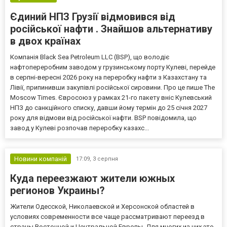
Єдиний НПЗ Грузії відмовився від
російської нафти . Знайшов альтернативу
в двох країнах
Компанія Black Sea Petroleum LLC (BSP), що володіє
нафтопереробним заводом у грузинському порту Кулеві, перейде
в серпні-вересні 2026 року на переробку нафти з Казахстану та
Лівії, припинивши закупівлі російської сировини. Про це пише The
Moscow Times. Євросоюз у рамках 21-го пакету вніс Кулевський
НПЗ до санкційного списку, давши йому термін до 25 січня 2027
року для відмови від російської нафти. BSP повідомила, що
завод у Кулеві розпочав переробку казахс...
Новини компаній
17:09,
3 серпня
Куда переезжают жители южных
регионов Украины?
Жители Одесской, Николаевской и Херсонской областей в
условиях современности все чаще рассматривают переезд в
страны Восточной и Центральной Европы. Для многих из них это