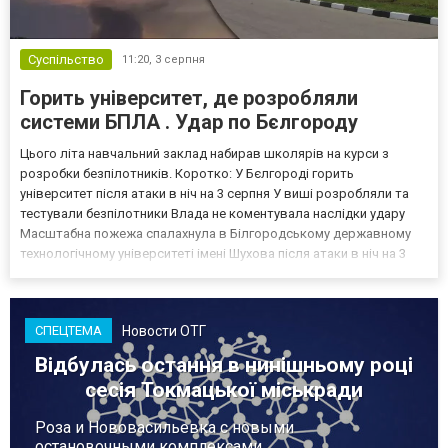
Суспільство
11:20,
3 серпня
Горить університет, де розробляли
системи БПЛА . Удар по Бєлгороду
Цього літа навчальний заклад набирав школярів на курси з
розробки безпілотників. Коротко: У Бєлгороді горить
університет після атаки в ніч на 3 серпня У виші розробляли та
тестували безпілотники Влада не коментувала наслідки удару
Масштабна пожежа спалахнула в Білгородському державному
технологічному університеті імені Шухова після атаки в ніч на 3
серпня - у цьому закладі розробляли та тестували безпілотники.
Як пише російський Telegram-канал Astra, наслі...
Новости ОТГ
СПЕЦТЕМА
Відбулась остання в нинішньому році
сесія Токмацької міськради
Роза и Нововасильевка с новыми
остановочными комплексами