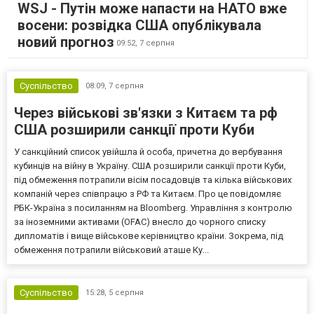
WSJ - Путін може напасти на НАТО вже
восени: розвідка США опублікувала
новий прогноз
09:52,
7 серпня
Суспільство
08:09,
7 серпня
Через військові зв'язки з Китаєм та рф
США розширили санкції проти Куби
У санкційний список увійшла й особа, причетна до вербування
кубинців на війну в Україну. США розширили санкції проти Куби,
під обмеження потрапили вісім посадовців та кілька військових
компаній через співпрацю з РФ та Китаєм. Про це повідомляє
РБК-Україна з посиланням на Bloomberg. Управління з контролю
за іноземними активами (OFAC) внесло до чорного списку
дипломатів і вище військове керівництво країни. Зокрема, під
обмеження потрапили військовий аташе Ку...
Суспільство
15:28,
5 серпня