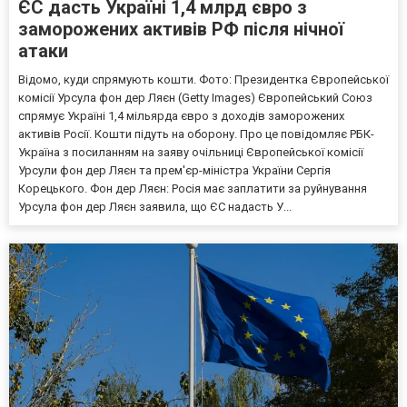
ЄС дасть Україні 1,4 млрд євро з
заморожених активів РФ після нічної
атаки
Відомо, куди спрямують кошти. Фото: Президентка Європейської
комісії Урсула фон дер Ляєн (Getty Images) Європейський Союз
спрямує Україні 1,4 мільярда євро з доходів заморожених
активів Росії. Кошти підуть на оборону. Про це повідомляє РБК-
Україна з посиланням на заяву очільниці Європейської комісії
Урсули фон дер Ляєн та прем'єр-міністра України Сергія
Корецького. Фон дер Ляєн: Росія має заплатити за руйнування
Урсула фон дер Ляєн заявила, що ЄС надасть У...