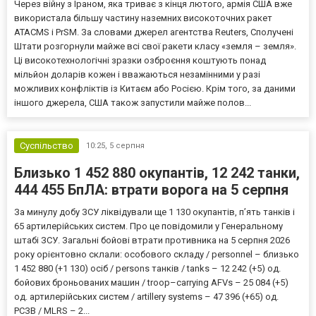
Через війну з Іраном, яка триває з кінця лютого, армія США вже
використала більшу частину наземних високоточних ракет
ATACMS і PrSM. За словами джерел агентства Reuters, Сполучені
Штати розгорнули майже всі свої ракети класу «земля – земля».
Ці високотехнологічні зразки озброєння коштують понад
мільйон доларів кожен і вважаються незамінними у разі
можливих конфліктів із Китаєм або Росією. Крім того, за даними
іншого джерела, США також запустили майже полов...
Суспільство
10:25,
5 серпня
Близько 1 452 880 окупантів, 12 242 танки,
444 455 БпЛА: втрати ворога на 5 серпня
За минулу добу ЗСУ ліквідували ще 1 130 окупантів, пʼять танків і
65 артилерійських систем. Про це повідомили у Генеральному
штабі ЗСУ. Загальні бойові втрати противника на 5 серпня 2026
року орієнтовно склали: особового складу / personnel – близько
1 452 880 (+1 130) осіб / persons танків / tanks – 12 242 (+5) од.
бойових броньованих машин / troop–carrying AFVs – 25 084 (+5)
од. артилерійських систем / artillery systems – 47 396 (+65) од.
РСЗВ / MLRS – 2...