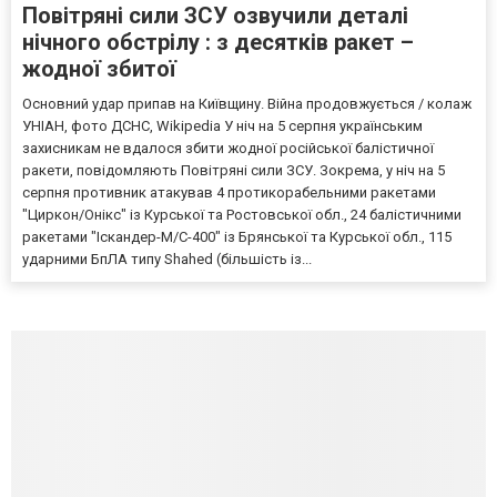
Повітряні сили ЗСУ озвучили деталі
нічного обстрілу : з десятків ракет –
жодної збитої
Основний удар припав на Київщину. Війна продовжується / колаж
УНІАН, фото ДСНС, Wikipedia У ніч на 5 серпня українським
захисникам не вдалося збити жодної російської балістичної
ракети, повідомляють Повітряні сили ЗСУ. Зокрема, у ніч на 5
серпня противник атакував 4 протикорабельними ракетами
"Циркон/Онікс" із Курської та Ростовської обл., 24 балістичними
ракетами "Іскандер-М/С-400" із Брянської та Курської обл., 115
ударними БпЛА типу Shahed (більшість із...