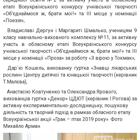
етапі Всеукраїнського конкурсу учнівської творчості
«Об'єднаймося ж, брати мої!» та ІІІ місце у номінації
«Поезія»;
Владислав
і
Дергун і Маргарит
і
Шмалько, учениц
ям
9
класу навчально-виховного комплексу №11, за активну
участь в обласному етапі Всеукраїнського конкурсу
учнівської творчості «Об'єднаймося ж, брати мої!» та ІІІ
місце у номінації «Проза»
за
робот
у
«З вірою у Токмак»;
Дар`
ю
Кошель, вихованк
у
гуртка «Знавці лікарських
рослин» Центру дитячої та юнацької творчості (керівник
Т.Малєва),
Анастасі
ю
Ковтуненко та Олександр
а
Яров
ого
,
вихованці
в
гуртка «Декор» ЦДЮТ (керівник І.Рогова) за
активну експериментально-дослідницьку, пошукову
діяльність та творчий підхід в рамках обласного етапу
Всеукраїнської акції «Грак – птах 2019 року». Фото
Михайло Арман.