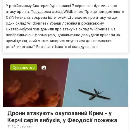
У російському Єкатеринбурзі вранці 7 серпня повідомили про
атаку дронів. Під ударом склад Wildberries. Про це повідомляють
OSINT-канали, зокрема Exilenova+. Що відомо про атаку на ще
один склад Wildberries? Уранці 7 серпня в російському
Єкатеринбурзі повідомили про атаку на склад Wildberries. За
попередньою інформацією, щонайменше два удари припали на
приміщення, який може використовуватися для посилення
російської армії. Росіяни втікають зі складу після а...
Суспільство
Дрони атакують окупований Крим - у
Керчі серія вибухів, у Феодосії пожежа
11:16,
7 серпня