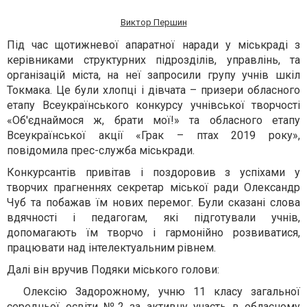
Виктор Першин
Під час щотижневої апаратної наради у міськраді з
керівниками структурних підрозділів, управлінь, та
організацій міста, на неї запросили групу учнів шкіл
Токмака. Це були хлопці і дівчата – призери обласного
етапу Всеукраїнського конкурсу учнівської творчості
«Об'єднаймося ж, брати мої!» та обласного етапу
Всеукраїнської акції «Грак – птах 2019 року»,
повідомила прес-служба міськради.
Конкурсантів
привітав і поздоровив з успіхами у
творчих прагненнях
секретар міської ради Олександр
Чуб
та побажав їм нових перемог. Були сказані слова
вдячності і педагогам, які підготували учнів,
допомагають їм творчо і гармонійно розвиватися,
працювати над інтелектуальним рівнем.
Далі він вручив
Подяки міського голови:
Олексі
ю
Задорожн
ому
, уч
ню
11 класу загальної
середньої освіти №2 за активну участь в обласному