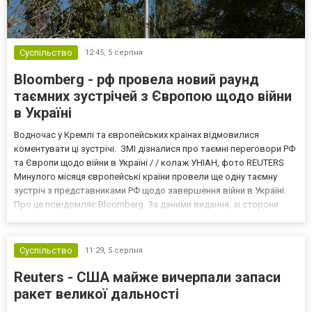
Суспільство
12:45,
5 серпня
Bloomberg - рф провела новий раунд
таємних зустрічей з Європою щодо війни
в Україні
Водночас у Кремлі та європейських країнах відмовилися
коментувати ці зустрічі. ЗМІ дізналися про таємні переговори РФ
та Європи щодо війни в Україні / / колаж УНІАН, фото REUTERS
Минулого місяця європейські країни провели ще одну таємну
зустріч з представниками РФ щодо завершення війни в Україні.
Про це повідомляє Bloomberg. За даними видання, зі сторони
Європи до цих переговорів долучилися колишні
високопосадовці Великої Британії, Франції, Німеччини та Р...
Суспільство
11:29,
5 серпня
Reuters - США майже вичерпали запаси
ракет великої дальності