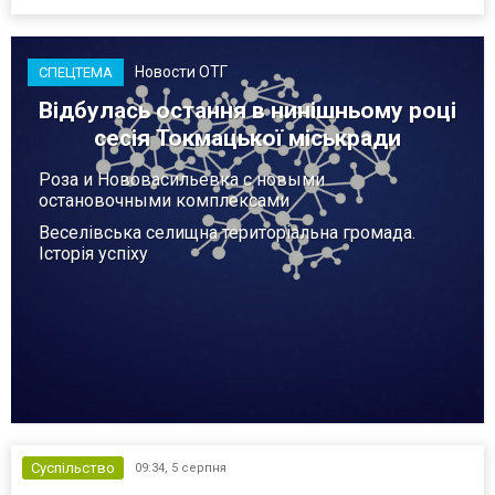
Новости ОТГ
СПЕЦТЕМА
Відбулась остання в нинішньому році
сесія Токмацької міськради
Роза и Нововасильевка с новыми
остановочными комплексами
Веселівська селищна територіальна громада.
Історія успіху
Суспільство
09:34,
5 серпня