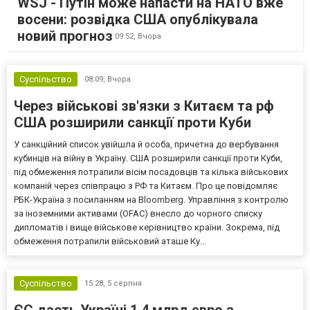
WSJ - Путін може напасти на НАТО вже
восени: розвідка США опублікувала
новий прогноз
09:52,
Вчора
Суспільство
08:09,
Вчора
Через військові зв'язки з Китаєм та рф
США розширили санкції проти Куби
У санкційний список увійшла й особа, причетна до вербування
кубинців на війну в Україну. США розширили санкції проти Куби,
під обмеження потрапили вісім посадовців та кілька військових
компаній через співпрацю з РФ та Китаєм. Про це повідомляє
РБК-Україна з посиланням на Bloomberg. Управління з контролю
за іноземними активами (OFAC) внесло до чорного списку
дипломатів і вище військове керівництво країни. Зокрема, під
обмеження потрапили військовий аташе Ку...
Суспільство
15:28,
5 серпня
ЄС дасть Україні 1,4 млрд євро з