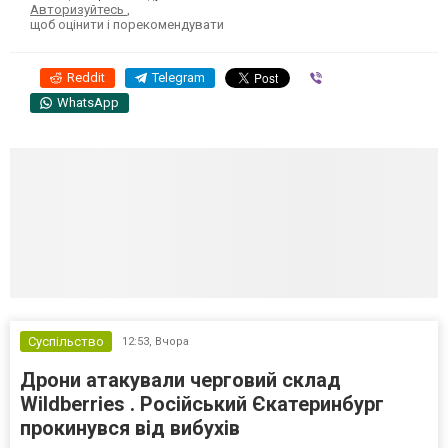
Авторизуйтесь
,
щоб оцінити і порекомендувати
Reddit
Telegram
Viber
WhatsApp
Суспільство
12:53,
Вчора
Дрони атакували черговий склад
Wildberries . Російський Єкатеринбург
прокинувся від вибухів