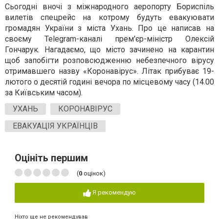
Сьогодні вночі з міжнародного аеропорту Бориспіль
вилетів спецрейс на котрому будуть евакуювати
громадян України з міста Ухань. Про це написав на
своєму
Telegram
-
каналі прем
'єр-м
іністр Олексій
Гончарук. Нагадаємо, що місто зачинено на карантин
щоб запобігти розповсюдженню небезпечного вірусу
отримавшего назву «Коронавірус». Літак прибуває 19-
лютого о десятій годині вечора по місцевому часу (14.00
за Київським часом).
УХАНЬ
КОРОНАВІРУС
ЕВАКУАЦІЯ УКРАЇНЦІВ
Оцініть першим
(
0
оцінок)
Я рекомендую
Ніхто ще не рекомендував