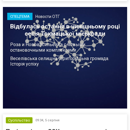
Новости ОТГ
СПЕЦТЕМА
Відбулась остання в нинішньому році
сесія Токмацької міськради
Роза и Нововасильевка с новыми
остановочными комплексами
Веселівська селищна територіальна громада.
Історія успіху
Суспільство
09:34,
5 серпня