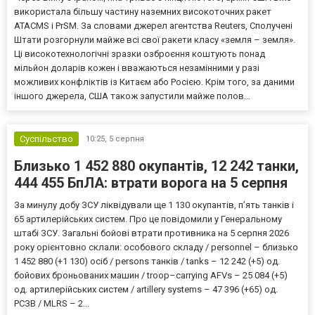
використала більшу частину наземних високоточних ракет
ATACMS і PrSM. За словами джерел агентства Reuters, Сполучені
Штати розгорнули майже всі свої ракети класу «земля – земля».
Ці високотехнологічні зразки озброєння коштують понад
мільйон доларів кожен і вважаються незамінними у разі
можливих конфліктів із Китаєм або Росією. Крім того, за даними
іншого джерела, США також запустили майже полов...
Суспільство
10:25,
5 серпня
Близько 1 452 880 окупантів, 12 242 танки,
444 455 БпЛА: втрати ворога на 5 серпня
За минулу добу ЗСУ ліквідували ще 1 130 окупантів, пʼять танків і
65 артилерійських систем. Про це повідомили у Генеральному
штабі ЗСУ. Загальні бойові втрати противника на 5 серпня 2026
року орієнтовно склали: особового складу / personnel – близько
1 452 880 (+1 130) осіб / persons танків / tanks – 12 242 (+5) од.
бойових броньованих машин / troop–carrying AFVs – 25 084 (+5)
од. артилерійських систем / artillery systems – 47 396 (+65) од.
РСЗВ / MLRS – 2...