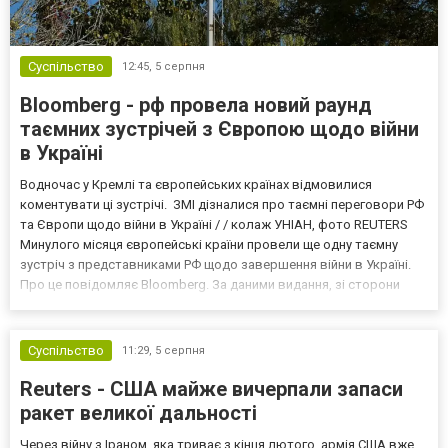
Суспільство
12:45,
5 серпня
Bloomberg - рф провела новий раунд
таємних зустрічей з Європою щодо війни
в Україні
Водночас у Кремлі та європейських країнах відмовилися
коментувати ці зустрічі. ЗМІ дізналися про таємні переговори РФ
та Європи щодо війни в Україні / / колаж УНІАН, фото REUTERS
Минулого місяця європейські країни провели ще одну таємну
зустріч з представниками РФ щодо завершення війни в Україні.
Про це повідомляє Bloomberg. За даними видання, зі сторони
Європи до цих переговорів долучилися колишні
високопосадовці Великої Британії, Франції, Німеччини та Р...
Суспільство
11:29,
5 серпня
Reuters - США майже вичерпали запаси
ракет великої дальності
Через війну з Іраном, яка триває з кінця лютого, армія США вже