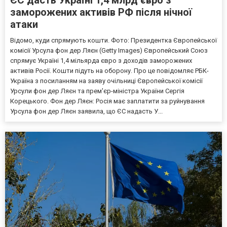
заморожених активів РФ після нічної
атаки
Відомо, куди спрямують кошти. Фото: Президентка Європейської
комісії Урсула фон дер Ляєн (Getty Images) Європейський Союз
спрямує Україні 1,4 мільярда євро з доходів заморожених
активів Росії. Кошти підуть на оборону. Про це повідомляє РБК-
Україна з посиланням на заяву очільниці Європейської комісії
Урсули фон дер Ляєн та прем'єр-міністра України Сергія
Корецького. Фон дер Ляєн: Росія має заплатити за руйнування
Урсула фон дер Ляєн заявила, що ЄС надасть У...