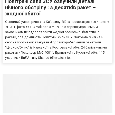
Повітряні сили ЗСУ озвучили деталі
нічного обстрілу : з десятків ракет –
жодної збитої
Основний удар припав на Київщину. Війна продовжується / колаж
УНІАН, фото ДСНС, Wikipedia У ніч на 5 серпня українським
захисникам не вдалося збити жодної російської балістичної
ракети, повідомляють Повітряні сили ЗСУ. Зокрема, у ніч на 5
серпня противник атакував 4 протикорабельними ракетами
"Циркон/Онікс" із Курської та Ростовської обл., 24 балістичними
ракетами "Іскандер-М/С-400" із Брянської та Курської обл., 115
ударними БпЛА типу Shahed (більшість із...