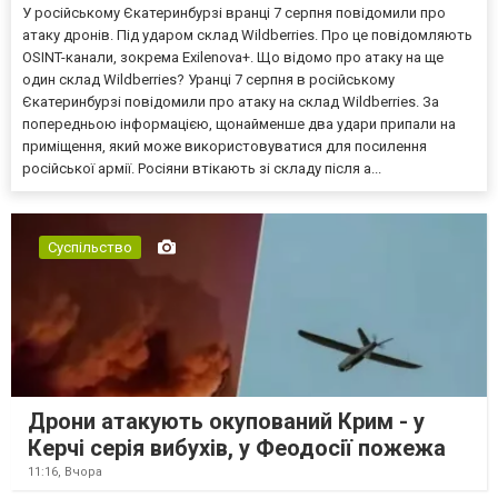
У російському Єкатеринбурзі вранці 7 серпня повідомили про
атаку дронів. Під ударом склад Wildberries. Про це повідомляють
OSINT-канали, зокрема Exilenova+. Що відомо про атаку на ще
один склад Wildberries? Уранці 7 серпня в російському
Єкатеринбурзі повідомили про атаку на склад Wildberries. За
попередньою інформацією, щонайменше два удари припали на
приміщення, який може використовуватися для посилення
російської армії. Росіяни втікають зі складу після а...
Суспільство
Дрони атакують окупований Крим - у
Керчі серія вибухів, у Феодосії пожежа
11:16,
Вчора