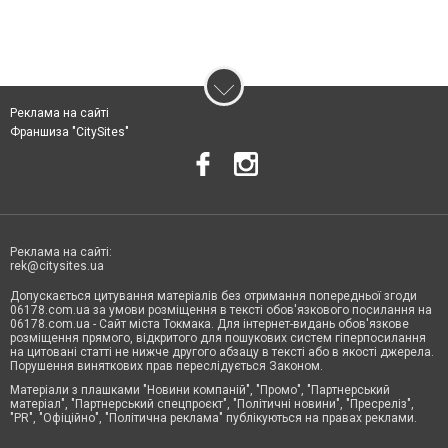
Реклама на сайті
Франшиза "CitySites"
Реклама на сайті:
rek@citysites.ua
Допускається цитування матеріалів без отримання попередньої згоди
06178.com.ua за умови розміщення в тексті обов'язкового посилання на
06178.com.ua - Сайт міста Токмака. Для інтернет-видань обов'язкове
розміщення прямого, відкритого для пошукових систем гіперпосилання
на цитовані статті не нижче другого абзацу в тексті або в якості джерела.
Порушення виняткових прав переслідується Законом.
Матеріали з плашками "Новини компаній", "Промо", "Партнерський
матеріал", "Партнерський спецпроєкт", "Політичні новини", "Пресреліз",
"PR", "Офіційно", "Політична реклама" публікуються на правах реклами.