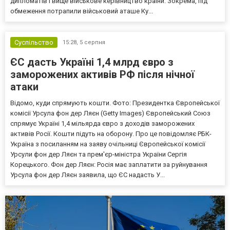
дипломатів і вище військове керівництво країни. Зокрема, під
обмеження потрапили військовий аташе Ку...
Суспільство
15:28,
5 серпня
ЄС дасть Україні 1,4 млрд євро з
заморожених активів РФ після нічної
атаки
Відомо, куди спрямують кошти. Фото: Президентка Європейської
комісії Урсула фон дер Ляєн (Getty Images) Європейський Союз
спрямує Україні 1,4 мільярда євро з доходів заморожених
активів Росії. Кошти підуть на оборону. Про це повідомляє РБК-
Україна з посиланням на заяву очільниці Європейської комісії
Урсули фон дер Ляєн та прем'єр-міністра України Сергія
Корецького. Фон дер Ляєн: Росія має заплатити за руйнування
Урсула фон дер Ляєн заявила, що ЄС надасть У...