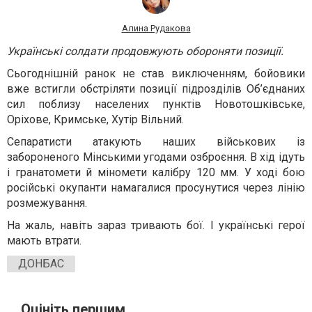
Алина Рудакова
Українські солдати продовжують обороняти позиції.
Сьогоднішній ранок не став виключенням, бойовики
вже встигли обстріляти позиції підрозділів Об’єднаних
сил поблизу населених пунктів Новотошківське,
Оріхове, Кримське, Хутір Вільний.
Сепаратисти атакують наших військових із
забороненого Мінськими угодами озброєння.
В хід ідуть
і гранатомети й міномети калібру 120 мм. У ході бою
російські окупанти намагалися просунутися через лінію
розмежування.
На жаль, навіть зараз тривають бої. І українські герої
мають втрати.
ДОНБАС
Оцініть першим