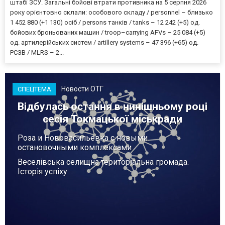
штабі ЗСУ. Загальні бойові втрати противника на 5 серпня 2026
року орієнтовно склали: особового складу / personnel – близько
1 452 880 (+1 130) осіб / persons танків / tanks – 12 242 (+5) од.
бойових броньованих машин / troop–carrying AFVs – 25 084 (+5)
од. артилерійських систем / artillery systems – 47 396 (+65) од.
РСЗВ / MLRS – 2...
Новости ОТГ
СПЕЦТЕМА
Відбулась остання в нинішньому році
сесія Токмацької міськради
Роза и Нововасильевка с новыми
остановочными комплексами
Веселівська селищна територіальна громада.
Історія успіху