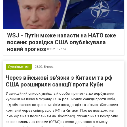
WSJ - Путін може напасти на НАТО вже
восени: розвідка США опублікувала
новий прогноз
09:52,
Вчора
Суспільство
08:09,
Вчора
Через військові зв'язки з Китаєм та рф
США розширили санкції проти Куби
У санкційний список увійшла й особа, причетна до вербування
кубинців на війну в Україну. США розширили санкції проти Куби,
під обмеження потрапили вісім посадовців та кілька військових
компаній через співпрацю з РФ та Китаєм. Про це повідомляє
РБК-Україна з посиланням на Bloomberg. Управління з контролю
за іноземними активами (OFAC) внесло до чорного списку