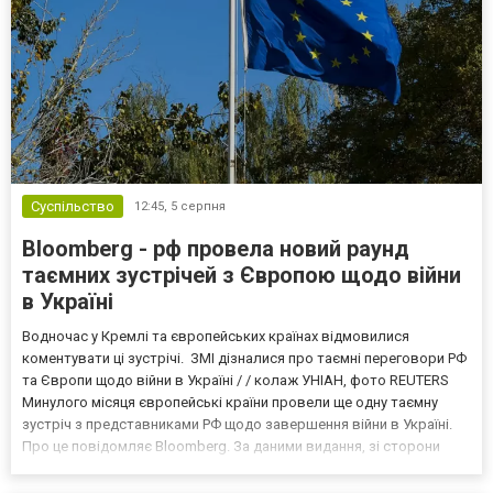
Суспільство
12:45,
5 серпня
Bloomberg - рф провела новий раунд
таємних зустрічей з Європою щодо війни
в Україні
Водночас у Кремлі та європейських країнах відмовилися
коментувати ці зустрічі. ЗМІ дізналися про таємні переговори РФ
та Європи щодо війни в Україні / / колаж УНІАН, фото REUTERS
Минулого місяця європейські країни провели ще одну таємну
зустріч з представниками РФ щодо завершення війни в Україні.
Про це повідомляє Bloomberg. За даними видання, зі сторони
Європи до цих переговорів долучилися колишні
високопосадовці Великої Британії, Франції, Німеччини та Р...