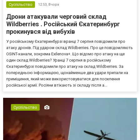
Суспільство
12:53,
Вчора
Дрони атакували черговий склад
Wildberries . Російський Єкатеринбург
прокинувся від вибухів
У російському Єкатеринбурзі вранці 7 серпня повідомили про
атаку дронів. Під ударом склад Wildberries. Про це повідомляють
OSINT-канали, зокрема Exilenova+. Що відомо про атаку на ще
один склад Wildberries? Уранці 7 серпня в російському
Єкатеринбурзі повідомили про атаку на склад Wildberries. За
попередньою інформацією, щонайменше два удари припали на
приміщення, який може використовуватися для посилення
російської армії. Росіяни втікають зі складу після а...
Суспільство