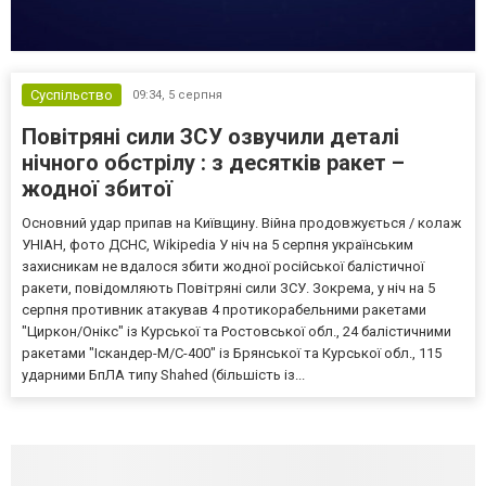
Суспільство
09:34,
5 серпня
Повітряні сили ЗСУ озвучили деталі
нічного обстрілу : з десятків ракет –
жодної збитої
Основний удар припав на Київщину. Війна продовжується / колаж
УНІАН, фото ДСНС, Wikipedia У ніч на 5 серпня українським
захисникам не вдалося збити жодної російської балістичної
ракети, повідомляють Повітряні сили ЗСУ. Зокрема, у ніч на 5
серпня противник атакував 4 протикорабельними ракетами
"Циркон/Онікс" із Курської та Ростовської обл., 24 балістичними
ракетами "Іскандер-М/С-400" із Брянської та Курської обл., 115
ударними БпЛА типу Shahed (більшість із...