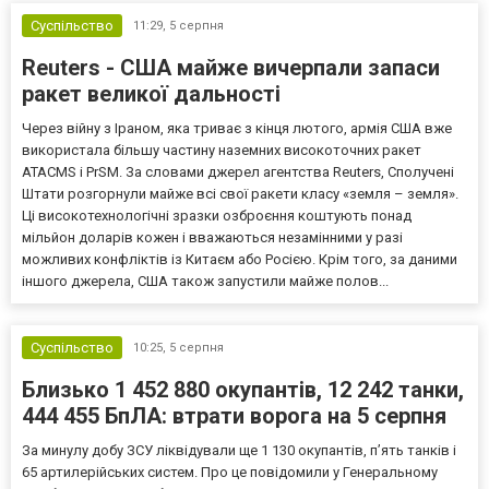
Суспільство
11:29,
5 серпня
Reuters - США майже вичерпали запаси
ракет великої дальності
Через війну з Іраном, яка триває з кінця лютого, армія США вже
використала більшу частину наземних високоточних ракет
ATACMS і PrSM. За словами джерел агентства Reuters, Сполучені
Штати розгорнули майже всі свої ракети класу «земля – земля».
Ці високотехнологічні зразки озброєння коштують понад
мільйон доларів кожен і вважаються незамінними у разі
можливих конфліктів із Китаєм або Росією. Крім того, за даними
іншого джерела, США також запустили майже полов...
Суспільство
10:25,
5 серпня
Близько 1 452 880 окупантів, 12 242 танки,
444 455 БпЛА: втрати ворога на 5 серпня
За минулу добу ЗСУ ліквідували ще 1 130 окупантів, пʼять танків і
65 артилерійських систем. Про це повідомили у Генеральному