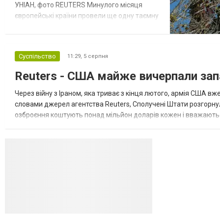
УНІАН, фото REUTERS Минулого місяця
європейські країни провели ще одну таємну
зустріч з представниками РФ щодо
завершення війни в Україні. Про це
повідомляє Bloomberg. За даними видання,
Суспільство
11:29,
5 серпня
зі сторони Європи до цих переговорів
долучилися колишні високопосадовці
Reuters - США майже вичерпали зап
Великої Британії, Франції, Німеччини та Р...
Через війну з Іраном, яка триває з кінця лютого, армія США 
словами джерел агентства Reuters, Сполучені Штати розгорнули
озброєння коштують понад мільйон доларів кожен і вважаються 
даними іншого джерела, США також запустили майже полов...