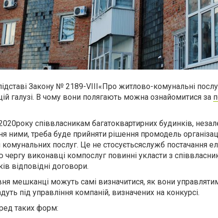
 підставі Закону № 2189-V
III
«Про житлово-комунальні послу
цій галузі. В чому вони полягають можна ознайомитися за
п
 2020
рок
у
співвласник
ам
багатоквартирних будинків
,
незал
ння
ними, треба буде прийняти рішення про
модель організац
 комунальних послуг
. Це не стосуєтьсяслужб
постачання ел
ою чергу
виконавці компослуг
повинні
укласти з співвласн
ків відповідні
договори.
авня
мешканці
можуть самі визначитися, як вони
управляти
дуть під управління компаній, визнач
ених
на конкурсі.
ред таких форм: