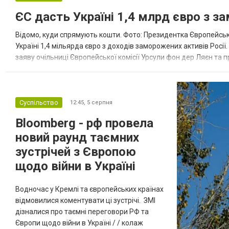
ЄС дасть Україні 1,4 млрд євро з з
Відомо, куди спрямують кошти. Фото: Президентка Європейсько
Україні 1,4 мільярда євро з доходів заморожених активів Росі
заяву очільниці Європейської комісії Урсули фон дер Ляєн та п
за руйнування Урсула фон дер Ляєн заявила, що ЄС надасть У..
Суспільство
12:45,
5 серпня
Bloomberg - рф провела
новий раунд таємних
зустрічей з Європою
щодо війни в Україні
Водночас у Кремлі та європейських країнах
відмовилися коментувати ці зустрічі. ЗМІ
дізналися про таємні переговори РФ та
Європи щодо війни в Україні / / колаж