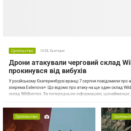
Суспільство
12:53,
Сьогодні
Дрони атакували черговий склад Wil
прокинувся від вибухів
У російському Єкатеринбурзі вранці 7 серпня повідомили про а
зокрема Exilenova+. Що відомо про атаку на ще один склад Wild
склад Wildberries. За попередньою інформацією, щонайменше
посилення російської армії. Росіяни втікають зі складу після а...
Суспільство
Суспільс