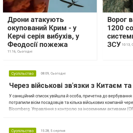
Дрони атакують
Ворог 
окупований Крим - у
1200 со
Керчі серія вибухів, у
систем
Феодосії пожежа
ЗСУ
10:13,
11:16,
Сьогодні
Суспільство
08:09,
Сьогодні
Через військові зв'язки з Китаєм т
У санкційний список увійшла й особа, причетна до вербування 
потрапили вісім посадовців та кілька військових компаній чер
Bloomberg. Управління з контролю за іноземними активами (OF
Зокрема, під обмеження потрапили військовий аташе Ку...
Суспільство
15:28,
5 серпня