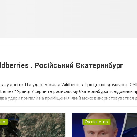
dberries . Російський Єкатеринбург
таку дронів. Під ударом склад Wildberries. Про це повідомляють OS
berries? Уранці 7 серпня в російському Єкатеринбурзі повідомили п
 два удари припали на приміщення, який може використовуватися 
тво
Суспільство