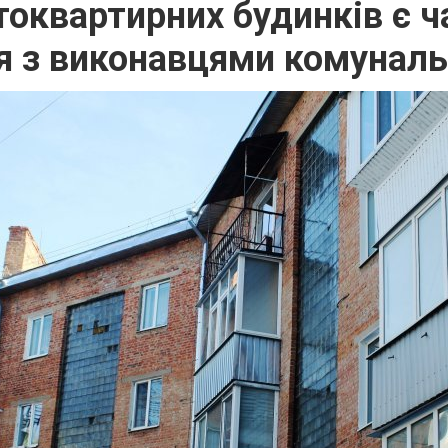
оквартирних будинків є ч
я з виконавцями комуналь