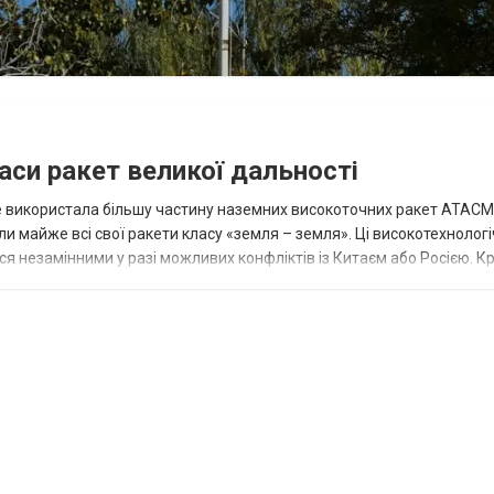
аси ракет великої дальності
вже використала більшу частину наземних високоточних ракет ATACMS
 майже всі свої ракети класу «земля – земля». Ці високотехнологі
незамінними у разі можливих конфліктів із Китаєм або Росією. Крі