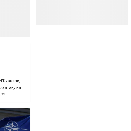
INT-канали,
ро атаку на
для