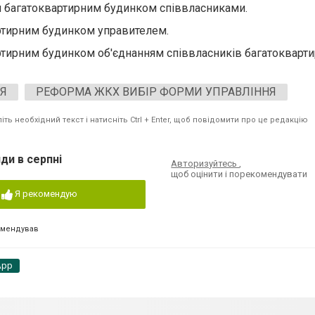
ня багатоквартирним будинком співвласниками.
артирним будинком управителем.
артирним будинком об'єднанням співвласників багатокварт
НЯ
РЕФОРМА ЖКХ ВИБІР ФОРМИ УПРАВЛІННЯ
ть необхідний текст і натисніть Ctrl + Enter, щоб повідомити про це редакцію
ди в серпні
Авторизуйтесь
,
щоб оцінити і порекомендувати
Я рекомендую
омендував
App