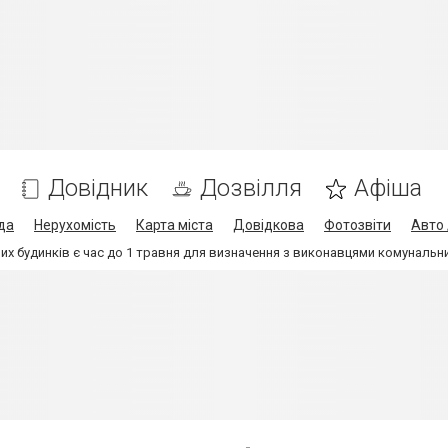
Довідник
Дозвілля
Афіша
да
Нерухомість
Карта міста
Довідкова
Фотозвіти
Авто 
х будинків є час до 1 травня для визначення з виконавцями комунальн