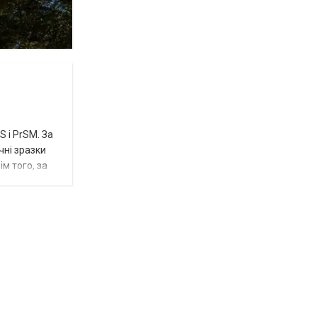
 і PrSM. За
чні зразки
м того, за
Відбулась