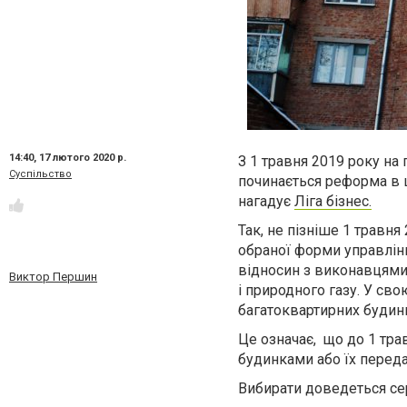
14:40,
17 лютого 2020 р.
З 1 травня 2019 року на
Суспільство
починається реформа в 
нагадує
Ліга бізнес.
Так
,
не пізніше 1 травня
обраної форми управлі
відносин
з виконавцями
Виктор Першин
і природного газу
. У св
багатоквартирних будин
Це означає
,
що
до 1 тр
будинками
або їх переда
Вибирати доведеться се