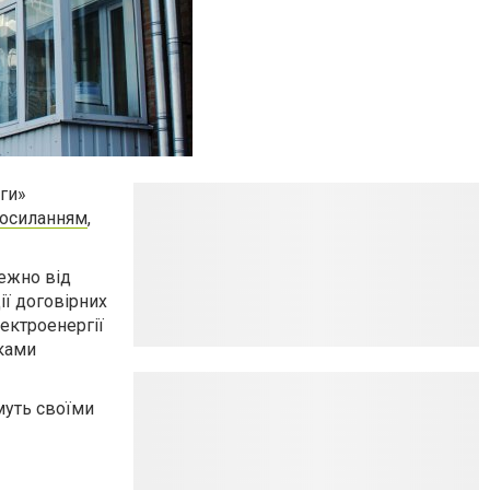
ги»
осиланням
,
ежно від
ії договірних
ектроенергії
иками
муть своїми