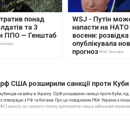
втратив понад
WSJ - Путін мож
лдатів та 3
напасти на НАТО
и ППО — Генштаб
восени: розвідк
опублікувала но
Сьогодні
прогноз
09:52,
Сьогодні
а рф США розширили санкції проти Куби
кубинців на війну в Україну. США розширили санкції проти Куби, пі
ез співпрацю з РФ та Китаєм. Про це повідомляє РБК-Україна з пос
AC) внесло до чорного списку дипломатів і вище військове керівни