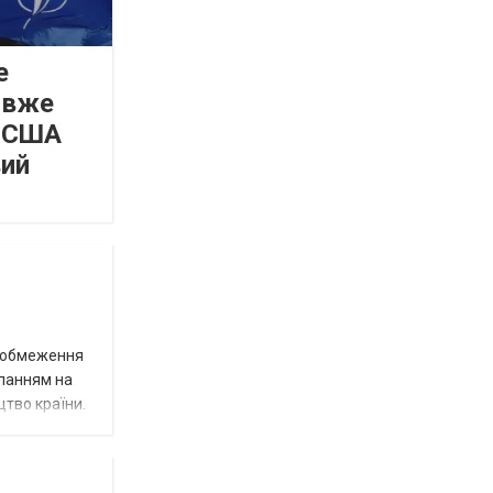
е
 вже
а США
вий
д обмеження
иланням на
цтво країни.