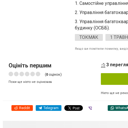
1. Самостійне управлін
2. Управління багатокв
3. Управління багатокв
будинку (ОСББ).
ТОКМАК
1 ТРАВ
Якщо ви помітили помилку, виділі
Оцініть першим
3 перегля
(
0
оцінок)
Поки ще ніхто не оцінював
Ніхто ще не рек
Reddit
Telegram
Viber
Whats