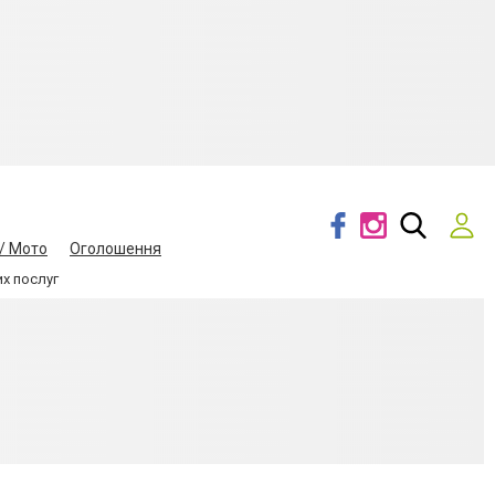
/ Мото
Оголошення
их послуг