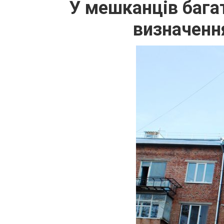
У мешканців багат
визначенн