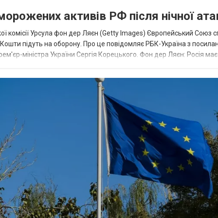
аморожених активів РФ після нічної ата
ї комісії Урсула фон дер Ляєн (Getty Images) Європейський Союз 
ї. Кошти підуть на оборону. Про це повідомляє РБК-Україна з посила
рем'єр-міністра України Сергія Корецького. Фон дер Ляєн: Росія ма
.