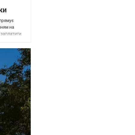
ки
спрямує
нням на
є заплатити